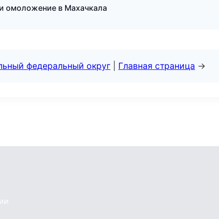
 и омоложение в Махачкала
альный федеральный округ
|
Главная страница
→
сии