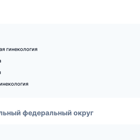
ая гинекология
а
ы
гинекология
альный федеральный округ