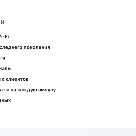
ми
i-Fi
следнего поколения
га
риалы
ых клиентов
аты на каждую ампулу
одных