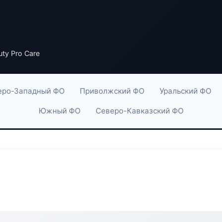
ty Pro Care
еро-Западный ФО
Приволжский ФО
Уральский ФО
Южный ФО
Северо-Кавказский ФО