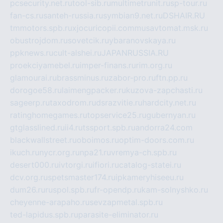
pcsecurity.net.ru
tool-sib.ru
multimetrunit.ru
sp-tour.ru
fan-cs.ru
santeh-russia.ru
symbian9.net.ru
DSHAIR.RU
tmmotors.spb.ru
xjocuricopii.com
musavtomat.msk.ru
obustrojdom.ru
sovetcik.ru
ybaranovskaya.ru
ppknews.ru
cult-alshei.ru
JAPANRUSSIA.RU
proekciyamebel.ru
imper-finans.ru
rim.org.ru
glamourai.ru
brassminus.ru
zabor-pro.ru
ftn.pp.ru
dorogoe58.ru
laimengpacker.ru
kuzova-zapchasti.ru
sageerp.ru
taxodrom.ru
dsrazvitie.ru
hardcity.net.ru
ratinghomegames.ru
topservice25.ru
gubernyan.ru
gtglasslined.ru
ii4.ru
tssport.spb.ru
andorra24.com
blackwallstreet.ru
oboimos.ru
optim-doors.com.ru
ikuch.ru
nycr.org.ru
npa21.ru
vremya-ch.spb.ru
desert000.ru
ivtorgi.ru
ifiori.ru
catalog-statei.ru
dcv.org.ru
spetsmaster174.ru
ipkameryhiseeu.ru
dum26.ru
ruspol.spb.ru
fr-opendp.ru
kam-solnyshko.ru
cheyenne-arapaho.ru
sevzapmetal.spb.ru
ted-lapidus.spb.ru
parasite-eliminator.ru