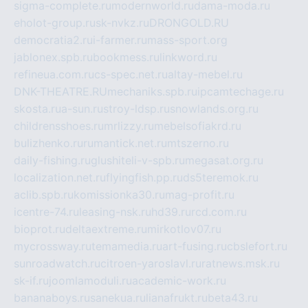
sigma-complete.ru
modernworld.ru
dama-moda.ru
eholot-group.ru
sk-nvkz.ru
DRONGOLD.RU
democratia2.ru
i-farmer.ru
mass-sport.org
jablonex.spb.ru
bookmess.ru
linkword.ru
refineua.com.ru
cs-spec.net.ru
altay-mebel.ru
DNK-THEATRE.RU
mechaniks.spb.ru
ipcamtechage.ru
skosta.ru
a-sun.ru
stroy-ldsp.ru
snowlands.org.ru
childrensshoes.ru
mrlizzy.ru
mebelsofiakrd.ru
bulizhenko.ru
rumantick.net.ru
mtszerno.ru
daily-fishing.ru
glushiteli-v-spb.ru
megasat.org.ru
localization.net.ru
flyingfish.pp.ru
ds5teremok.ru
aclib.spb.ru
komissionka30.ru
mag-profit.ru
icentre-74.ru
leasing-nsk.ru
hd39.ru
rcd.com.ru
bioprot.ru
deltaextreme.ru
mirkotlov07.ru
mycrossway.ru
temamedia.ru
art-fusing.ru
cbslefort.ru
sunroadwatch.ru
citroen-yaroslavl.ru
ratnews.msk.ru
sk-if.ru
joomlamoduli.ru
academic-work.ru
bananaboys.ru
sanekua.ru
lianafrukt.ru
beta43.ru