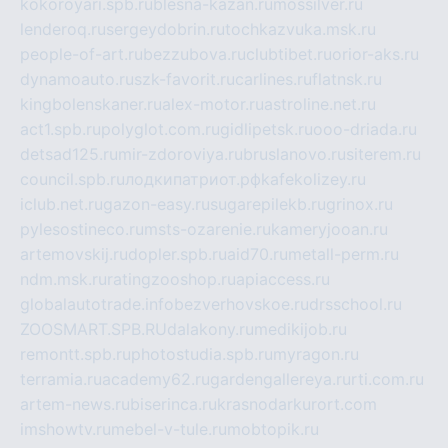
kokoroyari.spb.ru
blesna-kazan.ru
mossilver.ru
lenderoq.ru
sergeydobrin.ru
tochkazvuka.msk.ru
people-of-art.ru
bezzubova.ru
clubtibet.ru
orior-aks.ru
dynamoauto.ru
szk-favorit.ru
carlines.ru
flatnsk.ru
kingbolenskaner.ru
alex-motor.ru
astroline.net.ru
act1.spb.ru
polyglot.com.ru
gidlipetsk.ru
ooo-driada.ru
detsad125.ru
mir-zdoroviya.ru
bruslanovo.ru
siterem.ru
council.spb.ru
лодкипатриот.рф
kafekolizey.ru
iclub.net.ru
gazon-easy.ru
sugarepilekb.ru
grinox.ru
pylesostineco.ru
msts-ozarenie.ru
kameryjooan.ru
artemovskij.ru
dopler.spb.ru
aid70.ru
metall-perm.ru
ndm.msk.ru
ratingzooshop.ru
apiaccess.ru
globalautotrade.info
bezverhovskoe.ru
drsschool.ru
ZOOSMART.SPB.RU
dalakony.ru
medikijob.ru
remontt.spb.ru
photostudia.spb.ru
myragon.ru
terramia.ru
academy62.ru
gardengallereya.ru
rti.com.ru
artem-news.ru
biserinca.ru
krasnodarkurort.com
imshowtv.ru
mebel-v-tule.ru
mobtopik.ru