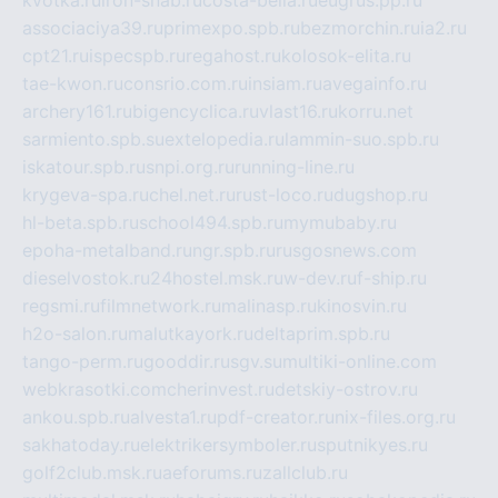
associaciya39.ru
primexpo.spb.ru
bezmorchin.ru
ia2.ru
cpt21.ru
ispecspb.ru
regahost.ru
kolosok-elita.ru
tae-kwon.ru
consrio.com.ru
insiam.ru
avegainfo.ru
archery161.ru
bigencyclica.ru
vlast16.ru
korru.net
sarmiento.spb.su
extelopedia.ru
lammin-suo.spb.ru
iskatour.spb.ru
snpi.org.ru
running-line.ru
krygeva-spa.ru
chel.net.ru
rust-loco.ru
dugshop.ru
hl-beta.spb.ru
school494.spb.ru
mymubaby.ru
epoha-metalband.ru
ngr.spb.ru
rusgosnews.com
dieselvostok.ru
24hostel.msk.ru
w-dev.ru
f-ship.ru
regsmi.ru
filmnetwork.ru
malinasp.ru
kinosvin.ru
h2o-salon.ru
malutkayork.ru
deltaprim.spb.ru
tango-perm.ru
gooddir.ru
sgv.su
multiki-online.com
webkrasotki.com
cherinvest.ru
detskiy-ostrov.ru
ankou.spb.ru
alvesta1.ru
pdf-creator.ru
nix-files.org.ru
sakhatoday.ru
elektrikersymboler.ru
sputnikyes.ru
golf2club.msk.ru
aeforums.ru
zallclub.ru