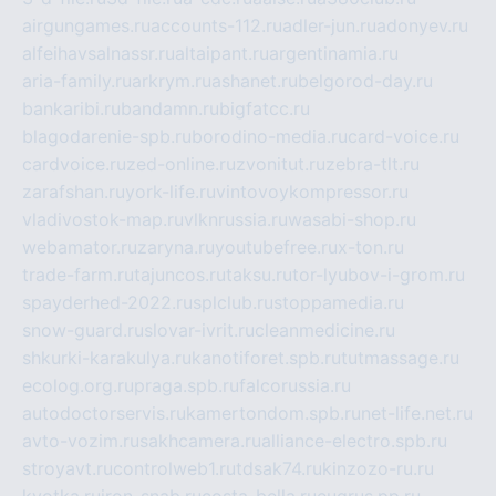
airgungames.ru
accounts-112.ru
adler-jun.ru
adonyev.ru
alfeihavsalnassr.ru
altaipant.ru
argentinamia.ru
aria-family.ru
arkrym.ru
ashanet.ru
belgorod-day.ru
bankaribi.ru
bandamn.ru
bigfatcc.ru
blagodarenie-spb.ru
borodino-media.ru
card-voice.ru
cardvoice.ru
zed-online.ru
zvonitut.ru
zebra-tlt.ru
zarafshan.ru
york-life.ru
vintovoykompressor.ru
vladivostok-map.ru
vlknrussia.ru
wasabi-shop.ru
webamator.ru
zaryna.ru
youtubefree.ru
x-ton.ru
trade-farm.ru
tajuncos.ru
taksu.ru
tor-lyubov-i-grom.ru
spayderhed-2022.ru
splclub.ru
stoppamedia.ru
snow-guard.ru
slovar-ivrit.ru
cleanmedicine.ru
shkurki-karakulya.ru
kanotiforet.spb.ru
tutmassage.ru
ecolog.org.ru
praga.spb.ru
falcorussia.ru
autodoctorservis.ru
kamertondom.spb.ru
net-life.net.ru
avto-vozim.ru
sakhcamera.ru
alliance-electro.spb.ru
stroyavt.ru
controlweb1.ru
tdsak74.ru
kinzozo-ru.ru
kvotka.ru
iron-snab.ru
costa-bella.ru
eugrus.pp.ru