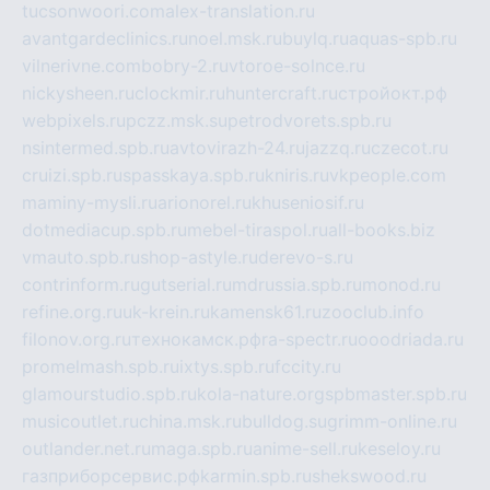
tucsonwoori.com
alex-translation.ru
avantgardeclinics.ru
noel.msk.ru
buylq.ru
aquas-spb.ru
vilnerivne.com
bobry-2.ru
vtoroe-solnce.ru
nickysheen.ru
clockmir.ru
huntercraft.ru
стройокт.рф
webpixels.ru
pczz.msk.su
petrodvorets.spb.ru
nsintermed.spb.ru
avtovirazh-24.ru
jazzq.ru
czecot.ru
cruizi.spb.ru
spasskaya.spb.ru
kniris.ru
vkpeople.com
maminy-mysli.ru
arionorel.ru
khuseniosif.ru
dotmediacup.spb.ru
mebel-tiraspol.ru
all-books.biz
vmauto.spb.ru
shop-astyle.ru
derevo-s.ru
contrinform.ru
gutserial.ru
mdrussia.spb.ru
monod.ru
refine.org.ru
uk-krein.ru
kamensk61.ru
zooclub.info
filonov.org.ru
технокамск.рф
ra-spectr.ru
ooodriada.ru
promelmash.spb.ru
ixtys.spb.ru
fccity.ru
glamourstudio.spb.ru
kola-nature.org
spbmaster.spb.ru
musicoutlet.ru
china.msk.ru
bulldog.su
grimm-online.ru
outlander.net.ru
maga.spb.ru
anime-sell.ru
keseloy.ru
газприборсервис.рф
karmin.spb.ru
shekswood.ru