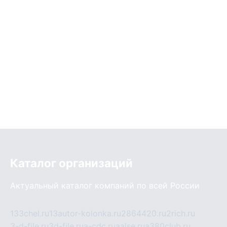
Каталог организаций
Актуальный каталог компаний по всей России
133chel.ru
13autor-kolonka.ru
2864420.ru
2rich.ru
3-d-file.ru
3d-file.ru
a-cdc.ru
aalse.ru
a380club.ru