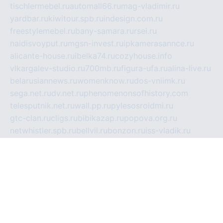
tischlermebel.ru
automall66.ru
mag-vladimir.ru
yardbar.ru
kiwitour.spb.ru
indesign.com.ru
freestylemebel.ru
bany-samara.ru
rsei.ru
naidisvoyput.ru
mgsn-invest.ru
ipkamerasannce.ru
alicante-house.ru
ibelka74.ru
cozyhouse.info
vlkargalev-studio.ru
700mb.ru
figura-ufa.ru
alina-live.ru
belarusiannews.ru
womenknow.ru
dos-vniimk.ru
sega.net.ru
dv.net.ru
phenomenonsofhistory.com
telesputnik.net.ru
wall.pp.ru
pylesosroidmi.ru
gtc-clan.ru
cligs.ru
bibikazap.ru
popova.org.ru
netwhistler.spb.ru
bellvil.ru
bonzon.ru
iss-vladik.ru
defiparis.net.ru
las-gryzas.ru
amku.ru
electednews.spb.ru
feather.org.ru
spar72.ru
tankiigri.ru
dominus.com.ru
ibtree.ru
sanykool.pp.ru
unixlib.org.ru
menatep.spb.ru
gartenterrassen.ru
printeka.ru
skvozilka.com.ru
parkovka-pub.ru
lovemobi.ru
art-ru.ru
emulatorz.com.ru
alucomp.com.ru
tatforum.com.ru
alternativa-profi.ru
dermakler.ru
artsurvey.ru
aredir.ru