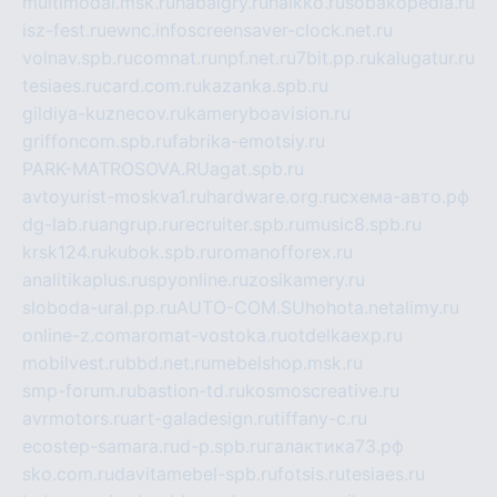
multimodal.msk.ru
habaigry.ru
haikko.ru
sobakopedia.ru
isz-fest.ru
ewnc.info
screensaver-clock.net.ru
volnav.spb.ru
comnat.ru
npf.net.ru
7bit.pp.ru
kalugatur.ru
tesiaes.ru
card.com.ru
kazanka.spb.ru
gildiya-kuznecov.ru
kameryboavision.ru
griffoncom.spb.ru
fabrika-emotsiy.ru
PARK-MATROSOVA.RU
agat.spb.ru
avtoyurist-moskva1.ru
hardware.org.ru
схема-авто.рф
dg-lab.ru
angrup.ru
recruiter.spb.ru
music8.spb.ru
krsk124.ru
kubok.spb.ru
romanofforex.ru
analitikaplus.ru
spyonline.ru
zosikamery.ru
sloboda-ural.pp.ru
AUTO-COM.SU
hohota.net
alimy.ru
online-z.com
aromat-vostoka.ru
otdelkaexp.ru
mobilvest.ru
bbd.net.ru
mebelshop.msk.ru
smp-forum.ru
bastion-td.ru
kosmoscreative.ru
avrmotors.ru
art-galadesign.ru
tiffany-c.ru
ecostep-samara.ru
d-p.spb.ru
галактика73.рф
sko.com.ru
davitamebel-spb.ru
fotsis.ru
tesiaes.ru