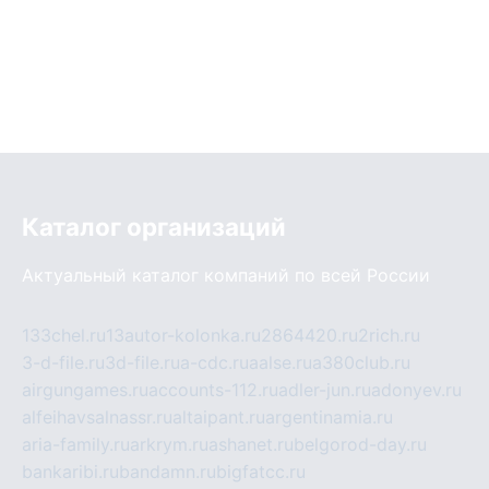
Каталог организаций
Актуальный каталог компаний по всей России
133chel.ru
13autor-kolonka.ru
2864420.ru
2rich.ru
3-d-file.ru
3d-file.ru
a-cdc.ru
aalse.ru
a380club.ru
airgungames.ru
accounts-112.ru
adler-jun.ru
adonyev.ru
alfeihavsalnassr.ru
altaipant.ru
argentinamia.ru
aria-family.ru
arkrym.ru
ashanet.ru
belgorod-day.ru
bankaribi.ru
bandamn.ru
bigfatcc.ru