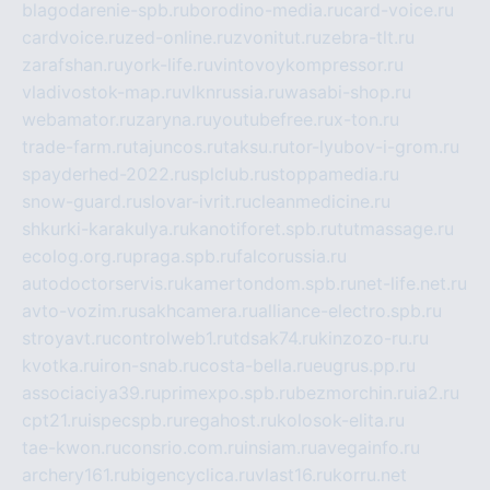
blagodarenie-spb.ru
borodino-media.ru
card-voice.ru
cardvoice.ru
zed-online.ru
zvonitut.ru
zebra-tlt.ru
zarafshan.ru
york-life.ru
vintovoykompressor.ru
vladivostok-map.ru
vlknrussia.ru
wasabi-shop.ru
webamator.ru
zaryna.ru
youtubefree.ru
x-ton.ru
trade-farm.ru
tajuncos.ru
taksu.ru
tor-lyubov-i-grom.ru
spayderhed-2022.ru
splclub.ru
stoppamedia.ru
snow-guard.ru
slovar-ivrit.ru
cleanmedicine.ru
shkurki-karakulya.ru
kanotiforet.spb.ru
tutmassage.ru
ecolog.org.ru
praga.spb.ru
falcorussia.ru
autodoctorservis.ru
kamertondom.spb.ru
net-life.net.ru
avto-vozim.ru
sakhcamera.ru
alliance-electro.spb.ru
stroyavt.ru
controlweb1.ru
tdsak74.ru
kinzozo-ru.ru
kvotka.ru
iron-snab.ru
costa-bella.ru
eugrus.pp.ru
associaciya39.ru
primexpo.spb.ru
bezmorchin.ru
ia2.ru
cpt21.ru
ispecspb.ru
regahost.ru
kolosok-elita.ru
tae-kwon.ru
consrio.com.ru
insiam.ru
avegainfo.ru
archery161.ru
bigencyclica.ru
vlast16.ru
korru.net