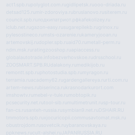
act1.spb.ru
polyglot.com.ru
gidlipetsk.ru
ooo-driada.ru
detsad125.ru
mir-zdoroviya.ru
bruslanovo.ru
siterem.ru
council.spb.ru
лодкипатриот.рф
kafekolizey.ru
iclub.net.ru
gazon-easy.ru
sugarepilekb.ru
grinox.ru
pylesostineco.ru
msts-ozarenie.ru
kameryjooan.ru
artemovskij.ru
dopler.spb.ru
aid70.ru
metall-perm.ru
ndm.msk.ru
ratingzooshop.ru
apiaccess.ru
globalautotrade.info
bezverhovskoe.ru
drsschool.ru
ZOOSMART.SPB.RU
dalakony.ru
medikijob.ru
remontt.spb.ru
photostudia.spb.ru
myragon.ru
terramia.ru
academy62.ru
gardengallereya.ru
rti.com.ru
artem-news.ru
biserinca.ru
krasnodarkurort.com
imshowtv.ru
mebel-v-tule.ru
mobtopik.ru
pcsecurity.net.ru
tool-sib.ru
multimetrunit.ru
sp-tour.ru
fan-cs.ru
santeh-russia.ru
symbian9.net.ru
DSHAIR.RU
tmmotors.spb.ru
xjocuricopii.com
musavtomat.msk.ru
obustrojdom.ru
sovetcik.ru
ybaranovskaya.ru
ppknews.ru
cult-alshei.ru
JAPANRUSSIA.RU