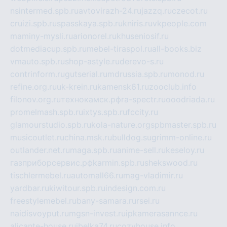
nsintermed.spb.ru
avtovirazh-24.ru
jazzq.ru
czecot.ru
cruizi.spb.ru
spasskaya.spb.ru
kniris.ru
vkpeople.com
maminy-mysli.ru
arionorel.ru
khuseniosif.ru
dotmediacup.spb.ru
mebel-tiraspol.ru
all-books.biz
vmauto.spb.ru
shop-astyle.ru
derevo-s.ru
contrinform.ru
gutserial.ru
mdrussia.spb.ru
monod.ru
refine.org.ru
uk-krein.ru
kamensk61.ru
zooclub.info
filonov.org.ru
технокамск.рф
ra-spectr.ru
ooodriada.ru
promelmash.spb.ru
ixtys.spb.ru
fccity.ru
glamourstudio.spb.ru
kola-nature.org
spbmaster.spb.ru
musicoutlet.ru
china.msk.ru
bulldog.su
grimm-online.ru
outlander.net.ru
maga.spb.ru
anime-sell.ru
keseloy.ru
газприборсервис.рф
karmin.spb.ru
shekswood.ru
tischlermebel.ru
automall66.ru
mag-vladimir.ru
yardbar.ru
kiwitour.spb.ru
indesign.com.ru
freestylemebel.ru
bany-samara.ru
rsei.ru
naidisvoyput.ru
mgsn-invest.ru
ipkamerasannce.ru
alicante-house.ru
ibelka74.ru
cozyhouse.info