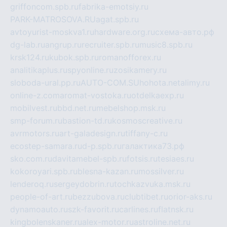
griffoncom.spb.ru
fabrika-emotsiy.ru
PARK-MATROSOVA.RU
agat.spb.ru
avtoyurist-moskva1.ru
hardware.org.ru
схема-авто.рф
dg-lab.ru
angrup.ru
recruiter.spb.ru
music8.spb.ru
krsk124.ru
kubok.spb.ru
romanofforex.ru
analitikaplus.ru
spyonline.ru
zosikamery.ru
sloboda-ural.pp.ru
AUTO-COM.SU
hohota.net
alimy.ru
online-z.com
aromat-vostoka.ru
otdelkaexp.ru
mobilvest.ru
bbd.net.ru
mebelshop.msk.ru
smp-forum.ru
bastion-td.ru
kosmoscreative.ru
avrmotors.ru
art-galadesign.ru
tiffany-c.ru
ecostep-samara.ru
d-p.spb.ru
галактика73.рф
sko.com.ru
davitamebel-spb.ru
fotsis.ru
tesiaes.ru
kokoroyari.spb.ru
blesna-kazan.ru
mossilver.ru
lenderoq.ru
sergeydobrin.ru
tochkazvuka.msk.ru
people-of-art.ru
bezzubova.ru
clubtibet.ru
orior-aks.ru
dynamoauto.ru
szk-favorit.ru
carlines.ru
flatnsk.ru
kingbolenskaner.ru
alex-motor.ru
astroline.net.ru