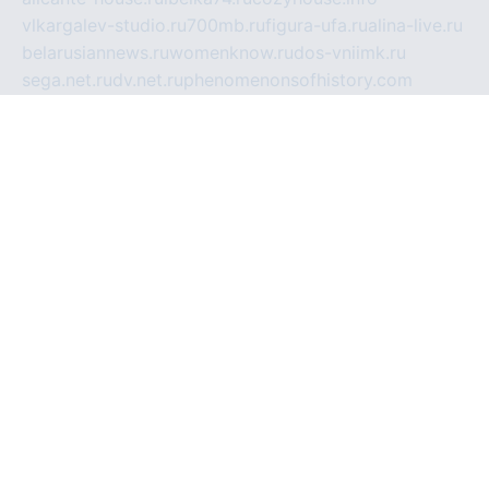
vlkargalev-studio.ru
700mb.ru
figura-ufa.ru
alina-live.ru
belarusiannews.ru
womenknow.ru
dos-vniimk.ru
sega.net.ru
dv.net.ru
phenomenonsofhistory.com
telesputnik.net.ru
wall.pp.ru
pylesosroidmi.ru
gtc-clan.ru
cligs.ru
bibikazap.ru
popova.org.ru
netwhistler.spb.ru
bellvil.ru
bonzon.ru
iss-vladik.ru
defiparis.net.ru
las-gryzas.ru
amku.ru
electednews.spb.ru
feather.org.ru
spar72.ru
tankiigri.ru
dominus.com.ru
ibtree.ru
sanykool.pp.ru
unixlib.org.ru
menatep.spb.ru
gartenterrassen.ru
printeka.ru
skvozilka.com.ru
parkovka-pub.ru
lovemobi.ru
art-ru.ru
emulatorz.com.ru
alucomp.com.ru
tatforum.com.ru
alternativa-profi.ru
dermakler.ru
artsurvey.ru
aredir.ru
khimspas.ru
centr-maxi.ru
2018r.ru
bort-stomer-defort.ru
professional2.ru
gibsons.ru
artselena.ru
art-pilot.ru
ingredient.spb.ru
npfpolimer.spb.ru
argentum.spb.ru
hom-edu.ru
af-num.ru
cashadvanceamericasev.org
trexp.spb.ru