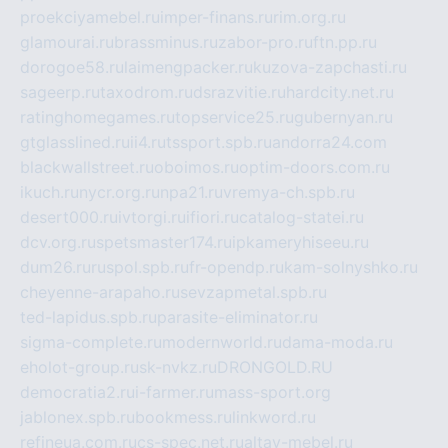
proekciyamebel.ru
imper-finans.ru
rim.org.ru
glamourai.ru
brassminus.ru
zabor-pro.ru
ftn.pp.ru
dorogoe58.ru
laimengpacker.ru
kuzova-zapchasti.ru
sageerp.ru
taxodrom.ru
dsrazvitie.ru
hardcity.net.ru
ratinghomegames.ru
topservice25.ru
gubernyan.ru
gtglasslined.ru
ii4.ru
tssport.spb.ru
andorra24.com
blackwallstreet.ru
oboimos.ru
optim-doors.com.ru
ikuch.ru
nycr.org.ru
npa21.ru
vremya-ch.spb.ru
desert000.ru
ivtorgi.ru
ifiori.ru
catalog-statei.ru
dcv.org.ru
spetsmaster174.ru
ipkameryhiseeu.ru
dum26.ru
ruspol.spb.ru
fr-opendp.ru
kam-solnyshko.ru
cheyenne-arapaho.ru
sevzapmetal.spb.ru
ted-lapidus.spb.ru
parasite-eliminator.ru
sigma-complete.ru
modernworld.ru
dama-moda.ru
eholot-group.ru
sk-nvkz.ru
DRONGOLD.RU
democratia2.ru
i-farmer.ru
mass-sport.org
jablonex.spb.ru
bookmess.ru
linkword.ru
refineua.com.ru
cs-spec.net.ru
altay-mebel.ru