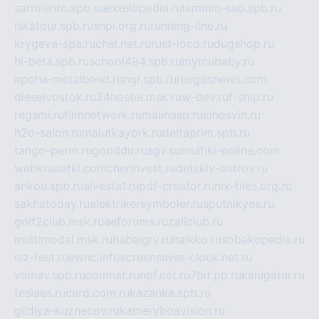
sarmiento.spb.su
extelopedia.ru
lammin-suo.spb.ru
iskatour.spb.ru
snpi.org.ru
running-line.ru
krygeva-spa.ru
chel.net.ru
rust-loco.ru
dugshop.ru
hl-beta.spb.ru
school494.spb.ru
mymubaby.ru
epoha-metalband.ru
ngr.spb.ru
rusgosnews.com
dieselvostok.ru
24hostel.msk.ru
w-dev.ru
f-ship.ru
regsmi.ru
filmnetwork.ru
malinasp.ru
kinosvin.ru
h2o-salon.ru
malutkayork.ru
deltaprim.spb.ru
tango-perm.ru
gooddir.ru
sgv.su
multiki-online.com
webkrasotki.com
cherinvest.ru
detskiy-ostrov.ru
ankou.spb.ru
alvesta1.ru
pdf-creator.ru
nix-files.org.ru
sakhatoday.ru
elektrikersymboler.ru
sputnikyes.ru
golf2club.msk.ru
aeforums.ru
zallclub.ru
multimodal.msk.ru
habaigry.ru
haikko.ru
sobakopedia.ru
isz-fest.ru
ewnc.info
screensaver-clock.net.ru
volnav.spb.ru
comnat.ru
npf.net.ru
7bit.pp.ru
kalugatur.ru
tesiaes.ru
card.com.ru
kazanka.spb.ru
gildiya-kuznecov.ru
kameryboavision.ru