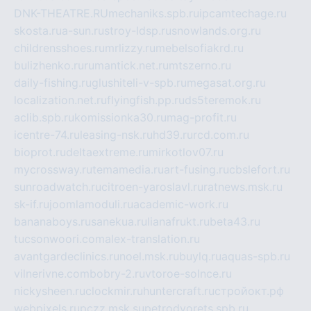
DNK-THEATRE.RU
mechaniks.spb.ru
ipcamtechage.ru
skosta.ru
a-sun.ru
stroy-ldsp.ru
snowlands.org.ru
childrensshoes.ru
mrlizzy.ru
mebelsofiakrd.ru
bulizhenko.ru
rumantick.net.ru
mtszerno.ru
daily-fishing.ru
glushiteli-v-spb.ru
megasat.org.ru
localization.net.ru
flyingfish.pp.ru
ds5teremok.ru
aclib.spb.ru
komissionka30.ru
mag-profit.ru
icentre-74.ru
leasing-nsk.ru
hd39.ru
rcd.com.ru
bioprot.ru
deltaextreme.ru
mirkotlov07.ru
mycrossway.ru
temamedia.ru
art-fusing.ru
cbslefort.ru
sunroadwatch.ru
citroen-yaroslavl.ru
ratnews.msk.ru
sk-if.ru
joomlamoduli.ru
academic-work.ru
bananaboys.ru
sanekua.ru
lianafrukt.ru
beta43.ru
tucsonwoori.com
alex-translation.ru
avantgardeclinics.ru
noel.msk.ru
buylq.ru
aquas-spb.ru
vilnerivne.com
bobry-2.ru
vtoroe-solnce.ru
nickysheen.ru
clockmir.ru
huntercraft.ru
стройокт.рф
webpixels.ru
pczz.msk.su
petrodvorets.spb.ru