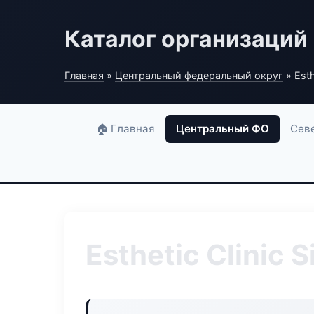
Каталог организаций
Главная
»
Центральный федеральный округ
» Esthe
🏠 Главная
Центральный ФО
Сев
Esthetic Clinic S