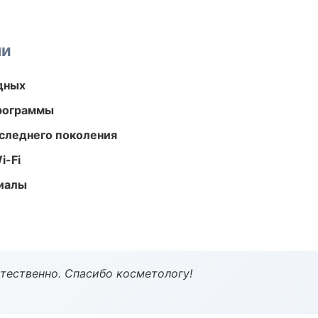
ми
одных
программы
следнего поколения
i-Fi
риалы
тественно. Спасибо косметологу!