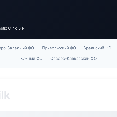
tic Clinic Silk
еро-Западный ФО
Приволжский ФО
Уральский ФО
Южный ФО
Северо-Кавказский ФО
ilk