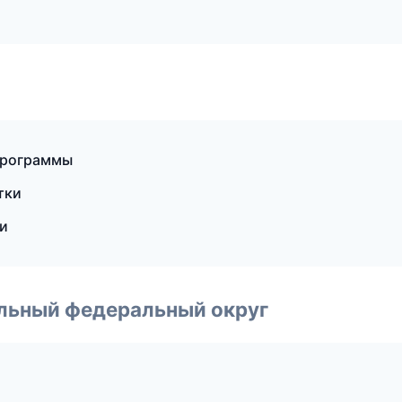
программы
тки
ки
альный федеральный округ