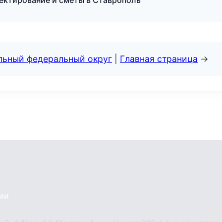
ектирование и сметы в Ставрополь
альный федеральный округ
|
Главная страница
→
сии