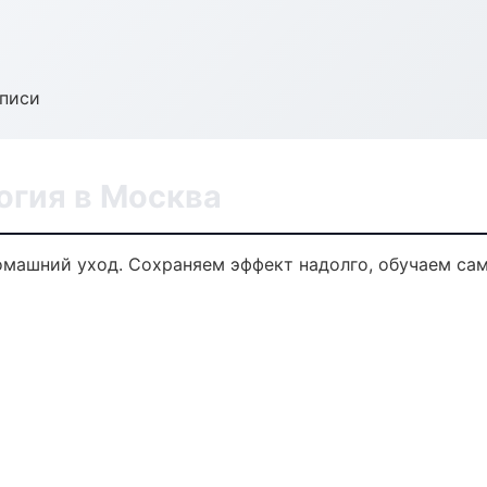
аписи
огия в Москва
омашний уход. Сохраняем эффект надолго, обучаем са