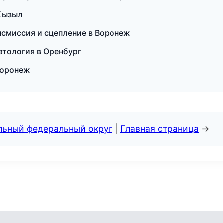
 Кызыл
ансмиссия и сцепление в Воронеж
атология в Оренбург
 Воронеж
альный федеральный округ
|
Главная страница
→