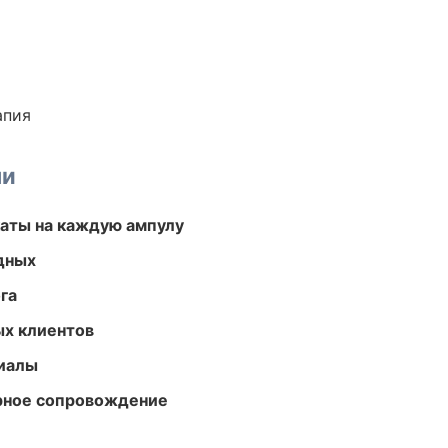
апия
ми
аты на каждую ампулу
одных
га
ых клиентов
риалы
урное сопровождение