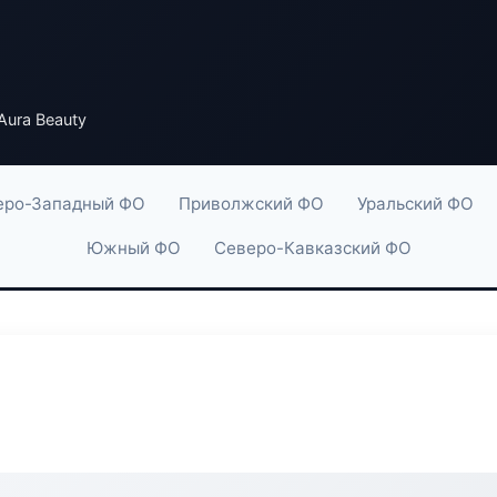
Aura Beauty
еро-Западный ФО
Приволжский ФО
Уральский ФО
Южный ФО
Северо-Кавказский ФО