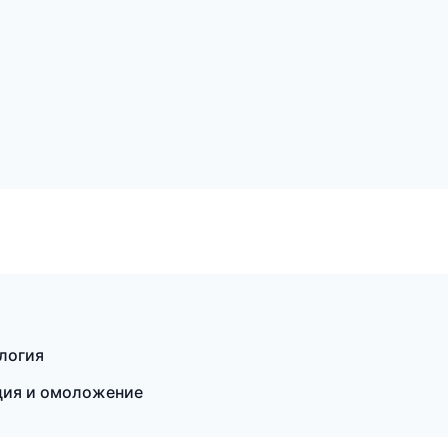
логия
яция и омоложение