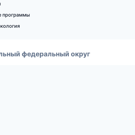
и
ые программы
екология
альный федеральный округ