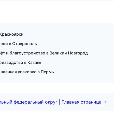
в Красноярск
тели в Ставрополь
фт и благоустройство в Великий Новгород
оизводство в Казань
шленная упаковка в Пермь
альный федеральный округ
|
Главная страница
→