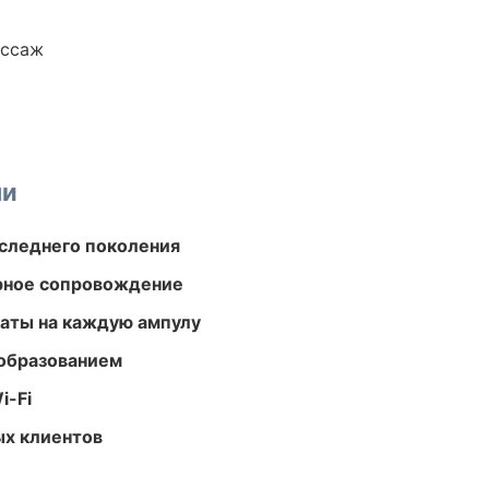
ассаж
ми
следнего поколения
урное сопровождение
аты на каждую ампулу
образованием
i-Fi
ых клиентов