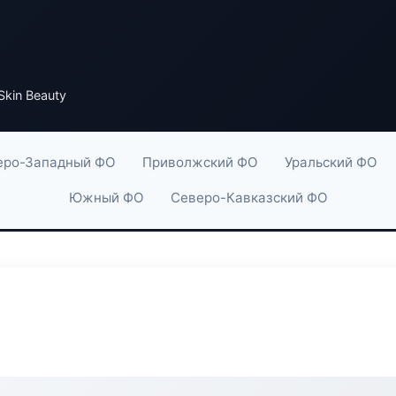
Skin Beauty
еро-Западный ФО
Приволжский ФО
Уральский ФО
Южный ФО
Северо-Кавказский ФО