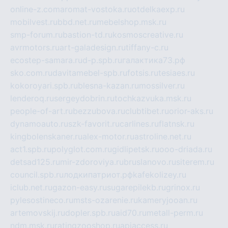
online-z.com
aromat-vostoka.ru
otdelkaexp.ru
mobilvest.ru
bbd.net.ru
mebelshop.msk.ru
smp-forum.ru
bastion-td.ru
kosmoscreative.ru
avrmotors.ru
art-galadesign.ru
tiffany-c.ru
ecostep-samara.ru
d-p.spb.ru
галактика73.рф
sko.com.ru
davitamebel-spb.ru
fotsis.ru
tesiaes.ru
kokoroyari.spb.ru
blesna-kazan.ru
mossilver.ru
lenderoq.ru
sergeydobrin.ru
tochkazvuka.msk.ru
people-of-art.ru
bezzubova.ru
clubtibet.ru
orior-aks.ru
dynamoauto.ru
szk-favorit.ru
carlines.ru
flatnsk.ru
kingbolenskaner.ru
alex-motor.ru
astroline.net.ru
act1.spb.ru
polyglot.com.ru
gidlipetsk.ru
ooo-driada.ru
detsad125.ru
mir-zdoroviya.ru
bruslanovo.ru
siterem.ru
council.spb.ru
лодкипатриот.рф
kafekolizey.ru
iclub.net.ru
gazon-easy.ru
sugarepilekb.ru
grinox.ru
pylesostineco.ru
msts-ozarenie.ru
kameryjooan.ru
artemovskij.ru
dopler.spb.ru
aid70.ru
metall-perm.ru
ndm.msk.ru
ratingzooshop.ru
apiaccess.ru