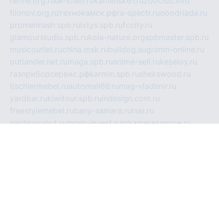
refine.org.ru
uk-krein.ru
kamensk61.ru
zooclub.info
filonov.org.ru
технокамск.рф
ra-spectr.ru
ooodriada.ru
promelmash.spb.ru
ixtys.spb.ru
fccity.ru
glamourstudio.spb.ru
kola-nature.org
spbmaster.spb.ru
musicoutlet.ru
china.msk.ru
bulldog.su
grimm-online.ru
outlander.net.ru
maga.spb.ru
anime-sell.ru
keseloy.ru
газприборсервис.рф
karmin.spb.ru
shekswood.ru
tischlermebel.ru
automall66.ru
mag-vladimir.ru
yardbar.ru
kiwitour.spb.ru
indesign.com.ru
freestylemebel.ru
bany-samara.ru
rsei.ru
naidisvoyput.ru
mgsn-invest.ru
ipkamerasannce.ru
alicante-house.ru
ibelka74.ru
cozyhouse.info
vlkargalev-studio.ru
700mb.ru
figura-ufa.ru
alina-live.ru
belarusiannews.ru
womenknow.ru
dos-vniimk.ru
sega.net.ru
dv.net.ru
phenomenonsofhistory.com
telesputnik.net.ru
wall.pp.ru
pylesosroidmi.ru
gtc-clan.ru
cligs.ru
bibikazap.ru
popova.org.ru
netwhistler.spb.ru
bellvil.ru
bonzon.ru
iss-vladik.ru