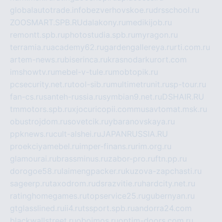
globalautotrade.info
bezverhovskoe.ru
drsschool.ru
ZOOSMART.SPB.RU
dalakony.ru
medikijob.ru
remontt.spb.ru
photostudia.spb.ru
myragon.ru
terramia.ru
academy62.ru
gardengallereya.ru
rti.com.ru
artem-news.ru
biserinca.ru
krasnodarkurort.com
imshowtv.ru
mebel-v-tule.ru
mobtopik.ru
pcsecurity.net.ru
tool-sib.ru
multimetrunit.ru
sp-tour.ru
fan-cs.ru
santeh-russia.ru
symbian9.net.ru
DSHAIR.RU
tmmotors.spb.ru
xjocuricopii.com
musavtomat.msk.ru
obustrojdom.ru
sovetcik.ru
ybaranovskaya.ru
ppknews.ru
cult-alshei.ru
JAPANRUSSIA.RU
proekciyamebel.ru
imper-finans.ru
rim.org.ru
glamourai.ru
brassminus.ru
zabor-pro.ru
ftn.pp.ru
dorogoe58.ru
laimengpacker.ru
kuzova-zapchasti.ru
sageerp.ru
taxodrom.ru
dsrazvitie.ru
hardcity.net.ru
ratinghomegames.ru
topservice25.ru
gubernyan.ru
gtglasslined.ru
ii4.ru
tssport.spb.ru
andorra24.com
blackwallstreet.ru
oboimos.ru
optim-doors.com.ru