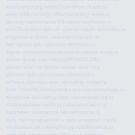
ikuch.ru
nycr.org.ru
npa21.ru
vremya-ch.spb.ru
desert000.ru
ivtorgi.ru
ifiori.ru
catalog-statei.ru
dcv.org.ru
spetsmaster174.ru
ipkameryhiseeu.ru
dum26.ru
ruspol.spb.ru
fr-opendp.ru
kam-solnyshko.ru
cheyenne-arapaho.ru
sevzapmetal.spb.ru
ted-lapidus.spb.ru
parasite-eliminator.ru
sigma-complete.ru
modernworld.ru
dama-moda.ru
eholot-group.ru
sk-nvkz.ru
DRONGOLD.RU
democratia2.ru
i-farmer.ru
mass-sport.org
jablonex.spb.ru
bookmess.ru
linkword.ru
refineua.com.ru
cs-spec.net.ru
altay-mebel.ru
DNK-THEATRE.RU
mechaniks.spb.ru
ipcamtechage.ru
skosta.ru
a-sun.ru
stroy-ldsp.ru
snowlands.org.ru
childrensshoes.ru
mrlizzy.ru
mebelsofiakrd.ru
bulizhenko.ru
rumantick.net.ru
mtszerno.ru
daily-fishing.ru
glushiteli-v-spb.ru
megasat.org.ru
localization.net.ru
flyingfish.pp.ru
ds5teremok.ru
aclib.spb.ru
komissionka30.ru
mag-profit.ru