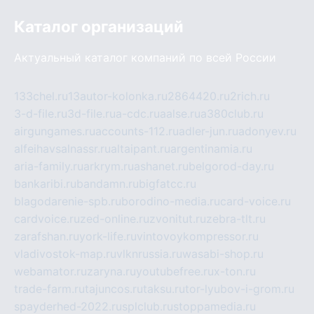
Каталог организаций
Актуальный каталог компаний по всей России
133chel.ru
13autor-kolonka.ru
2864420.ru
2rich.ru
3-d-file.ru
3d-file.ru
a-cdc.ru
aalse.ru
a380club.ru
airgungames.ru
accounts-112.ru
adler-jun.ru
adonyev.ru
alfeihavsalnassr.ru
altaipant.ru
argentinamia.ru
aria-family.ru
arkrym.ru
ashanet.ru
belgorod-day.ru
bankaribi.ru
bandamn.ru
bigfatcc.ru
blagodarenie-spb.ru
borodino-media.ru
card-voice.ru
cardvoice.ru
zed-online.ru
zvonitut.ru
zebra-tlt.ru
zarafshan.ru
york-life.ru
vintovoykompressor.ru
vladivostok-map.ru
vlknrussia.ru
wasabi-shop.ru
webamator.ru
zaryna.ru
youtubefree.ru
x-ton.ru
trade-farm.ru
tajuncos.ru
taksu.ru
tor-lyubov-i-grom.ru
spayderhed-2022.ru
splclub.ru
stoppamedia.ru