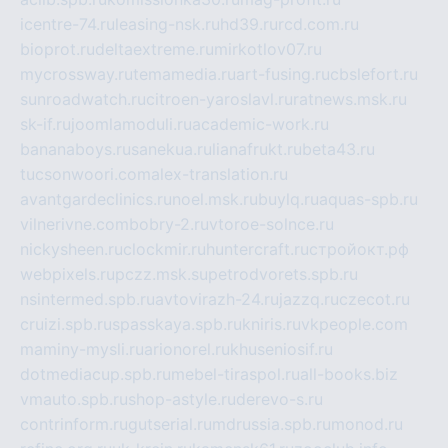
icentre-74.ru
leasing-nsk.ru
hd39.ru
rcd.com.ru
bioprot.ru
deltaextreme.ru
mirkotlov07.ru
mycrossway.ru
temamedia.ru
art-fusing.ru
cbslefort.ru
sunroadwatch.ru
citroen-yaroslavl.ru
ratnews.msk.ru
sk-if.ru
joomlamoduli.ru
academic-work.ru
bananaboys.ru
sanekua.ru
lianafrukt.ru
beta43.ru
tucsonwoori.com
alex-translation.ru
avantgardeclinics.ru
noel.msk.ru
buylq.ru
aquas-spb.ru
vilnerivne.com
bobry-2.ru
vtoroe-solnce.ru
nickysheen.ru
clockmir.ru
huntercraft.ru
стройокт.рф
webpixels.ru
pczz.msk.su
petrodvorets.spb.ru
nsintermed.spb.ru
avtovirazh-24.ru
jazzq.ru
czecot.ru
cruizi.spb.ru
spasskaya.spb.ru
kniris.ru
vkpeople.com
maminy-mysli.ru
arionorel.ru
khuseniosif.ru
dotmediacup.spb.ru
mebel-tiraspol.ru
all-books.biz
vmauto.spb.ru
shop-astyle.ru
derevo-s.ru
contrinform.ru
gutserial.ru
mdrussia.spb.ru
monod.ru