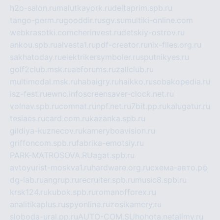
h2o-salon.ru
malutkayork.ru
deltaprim.spb.ru
tango-perm.ru
gooddir.ru
sgv.su
multiki-online.com
webkrasotki.com
cherinvest.ru
detskiy-ostrov.ru
ankou.spb.ru
alvesta1.ru
pdf-creator.ru
nix-files.org.ru
sakhatoday.ru
elektrikersymboler.ru
sputnikyes.ru
golf2club.msk.ru
aeforums.ru
zallclub.ru
multimodal.msk.ru
habaigry.ru
haikko.ru
sobakopedia.ru
isz-fest.ru
ewnc.info
screensaver-clock.net.ru
volnav.spb.ru
comnat.ru
npf.net.ru
7bit.pp.ru
kalugatur.ru
tesiaes.ru
card.com.ru
kazanka.spb.ru
gildiya-kuznecov.ru
kameryboavision.ru
griffoncom.spb.ru
fabrika-emotsiy.ru
PARK-MATROSOVA.RU
agat.spb.ru
avtoyurist-moskva1.ru
hardware.org.ru
схема-авто.рф
dg-lab.ru
angrup.ru
recruiter.spb.ru
music8.spb.ru
krsk124.ru
kubok.spb.ru
romanofforex.ru
analitikaplus.ru
spyonline.ru
zosikamery.ru
sloboda-ural.pp.ru
AUTO-COM.SU
hohota.net
alimy.ru