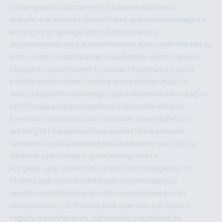
snow-guard.ru
slovar-ivrit.ru
cleanmedicine.ru
shkurki-karakulya.ru
kanotiforet.spb.ru
tutmassage.ru
ecolog.org.ru
praga.spb.ru
falcorussia.ru
autodoctorservis.ru
kamertondom.spb.ru
net-life.net.ru
avto-vozim.ru
sakhcamera.ru
alliance-electro.spb.ru
stroyavt.ru
controlweb1.ru
tdsak74.ru
kinzozo-ru.ru
kvotka.ru
iron-snab.ru
costa-bella.ru
eugrus.pp.ru
associaciya39.ru
primexpo.spb.ru
bezmorchin.ru
ia2.ru
cpt21.ru
ispecspb.ru
regahost.ru
kolosok-elita.ru
tae-kwon.ru
consrio.com.ru
insiam.ru
avegainfo.ru
archery161.ru
bigencyclica.ru
vlast16.ru
korru.net
sarmiento.spb.su
extelopedia.ru
lammin-suo.spb.ru
iskatour.spb.ru
snpi.org.ru
running-line.ru
krygeva-spa.ru
chel.net.ru
rust-loco.ru
dugshop.ru
hl-beta.spb.ru
school494.spb.ru
mymubaby.ru
epoha-metalband.ru
ngr.spb.ru
rusgosnews.com
dieselvostok.ru
24hostel.msk.ru
w-dev.ru
f-ship.ru
regsmi.ru
filmnetwork.ru
malinasp.ru
kinosvin.ru