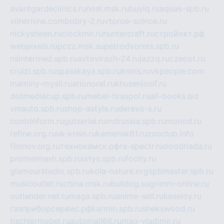
avantgardeclinics.ru
noel.msk.ru
buylq.ru
aquas-spb.ru
vilnerivne.com
bobry-2.ru
vtoroe-solnce.ru
nickysheen.ru
clockmir.ru
huntercraft.ru
стройокт.рф
webpixels.ru
pczz.msk.su
petrodvorets.spb.ru
nsintermed.spb.ru
avtovirazh-24.ru
jazzq.ru
czecot.ru
cruizi.spb.ru
spasskaya.spb.ru
kniris.ru
vkpeople.com
maminy-mysli.ru
arionorel.ru
khuseniosif.ru
dotmediacup.spb.ru
mebel-tiraspol.ru
all-books.biz
vmauto.spb.ru
shop-astyle.ru
derevo-s.ru
contrinform.ru
gutserial.ru
mdrussia.spb.ru
monod.ru
refine.org.ru
uk-krein.ru
kamensk61.ru
zooclub.info
filonov.org.ru
технокамск.рф
ra-spectr.ru
ooodriada.ru
promelmash.spb.ru
ixtys.spb.ru
fccity.ru
glamourstudio.spb.ru
kola-nature.org
spbmaster.spb.ru
musicoutlet.ru
china.msk.ru
bulldog.su
grimm-online.ru
outlander.net.ru
maga.spb.ru
anime-sell.ru
keseloy.ru
газприборсервис.рф
karmin.spb.ru
shekswood.ru
tischlermebel.ru
automall66.ru
mag-vladimir.ru