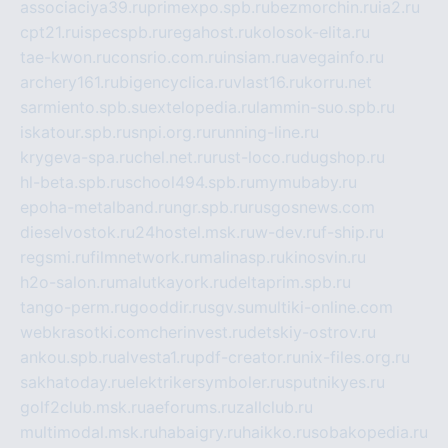
associaciya39.ru
primexpo.spb.ru
bezmorchin.ru
ia2.ru
cpt21.ru
ispecspb.ru
regahost.ru
kolosok-elita.ru
tae-kwon.ru
consrio.com.ru
insiam.ru
avegainfo.ru
archery161.ru
bigencyclica.ru
vlast16.ru
korru.net
sarmiento.spb.su
extelopedia.ru
lammin-suo.spb.ru
iskatour.spb.ru
snpi.org.ru
running-line.ru
krygeva-spa.ru
chel.net.ru
rust-loco.ru
dugshop.ru
hl-beta.spb.ru
school494.spb.ru
mymubaby.ru
epoha-metalband.ru
ngr.spb.ru
rusgosnews.com
dieselvostok.ru
24hostel.msk.ru
w-dev.ru
f-ship.ru
regsmi.ru
filmnetwork.ru
malinasp.ru
kinosvin.ru
h2o-salon.ru
malutkayork.ru
deltaprim.spb.ru
tango-perm.ru
gooddir.ru
sgv.su
multiki-online.com
webkrasotki.com
cherinvest.ru
detskiy-ostrov.ru
ankou.spb.ru
alvesta1.ru
pdf-creator.ru
nix-files.org.ru
sakhatoday.ru
elektrikersymboler.ru
sputnikyes.ru
golf2club.msk.ru
aeforums.ru
zallclub.ru
multimodal.msk.ru
habaigry.ru
haikko.ru
sobakopedia.ru