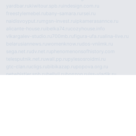
yardbar.ru
kiwitour.spb.ru
indesign.com.ru
freestylemebel.ru
bany-samara.ru
rsei.ru
naidisvoyput.ru
mgsn-invest.ru
ipkamerasannce.ru
alicante-house.ru
ibelka74.ru
cozyhouse.info
vlkargalev-studio.ru
700mb.ru
figura-ufa.ru
alina-live.ru
belarusiannews.ru
womenknow.ru
dos-vniimk.ru
sega.net.ru
dv.net.ru
phenomenonsofhistory.com
telesputnik.net.ru
wall.pp.ru
pylesosroidmi.ru
gtc-clan.ru
cligs.ru
bibikazap.ru
popova.org.ru
netwhistler.spb.ru
bellvil.ru
bonzon.ru
iss-vladik.ru
defiparis.net.ru
las-gryzas.ru
amku.ru
electednews.spb.ru
feather.org.ru
spar72.ru
tankiigri.ru
dominus.com.ru
ibtree.ru
sanykool.pp.ru
unixlib.org.ru
menatep.spb.ru
gartenterrassen.ru
printeka.ru
skvozilka.com.ru
parkovka-pub.ru
lovemobi.ru
art-ru.ru
emulatorz.com.ru
alucomp.com.ru
tatforum.com.ru
alternativa-profi.ru
dermakler.ru
artsurvey.ru
aredir.ru
khimspas.ru
centr-maxi.ru
2018r.ru