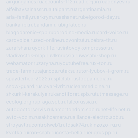
airgungames.ru
accounts-112.ru
adler-jun.ru
adonyev.ru
alfeihavsalnassr.ru
altaipant.ru
argentinamia.ru
aria-family.ru
arkrym.ru
ashanet.ru
belgorod-day.ru
bankaribi.ru
bandamn.ru
bigfatcc.ru
blagodarenie-spb.ru
borodino-media.ru
card-voice.ru
cardvoice.ru
zed-online.ru
zvonitut.ru
zebra-tlt.ru
zarafshan.ru
york-life.ru
vintovoykompressor.ru
vladivostok-map.ru
vlknrussia.ru
wasabi-shop.ru
webamator.ru
zaryna.ru
youtubefree.ru
x-ton.ru
trade-farm.ru
tajuncos.ru
taksu.ru
tor-lyubov-i-grom.ru
spayderhed-2022.ru
splclub.ru
stoppamedia.ru
snow-guard.ru
slovar-ivrit.ru
cleanmedicine.ru
shkurki-karakulya.ru
kanotiforet.spb.ru
tutmassage.ru
ecolog.org.ru
praga.spb.ru
falcorussia.ru
autodoctorservis.ru
kamertondom.spb.ru
net-life.net.ru
avto-vozim.ru
sakhcamera.ru
alliance-electro.spb.ru
stroyavt.ru
controlweb1.ru
tdsak74.ru
kinzozo-ru.ru
kvotka.ru
iron-snab.ru
costa-bella.ru
eugrus.pp.ru