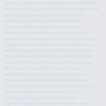
fan-cs.ru
santeh-russia.ru
symbian9.net.ru
DSHAIR.RU
tmmotors.spb.ru
xjocuricopii.com
musavtomat.msk.ru
obustrojdom.ru
sovetcik.ru
ybaranovskaya.ru
ppknews.ru
cult-alshei.ru
JAPANRUSSIA.RU
proekciyamebel.ru
imper-finans.ru
rim.org.ru
glamourai.ru
brassminus.ru
zabor-pro.ru
ftn.pp.ru
dorogoe58.ru
laimengpacker.ru
kuzova-zapchasti.ru
sageerp.ru
taxodrom.ru
dsrazvitie.ru
hardcity.net.ru
ratinghomegames.ru
topservice25.ru
gubernyan.ru
gtglasslined.ru
ii4.ru
tssport.spb.ru
andorra24.com
blackwallstreet.ru
oboimos.ru
optim-doors.com.ru
ikuch.ru
nycr.org.ru
npa21.ru
vremya-ch.spb.ru
desert000.ru
ivtorgi.ru
ifiori.ru
catalog-statei.ru
dcv.org.ru
spetsmaster174.ru
ipkameryhiseeu.ru
dum26.ru
ruspol.spb.ru
fr-opendp.ru
kam-solnyshko.ru
cheyenne-arapaho.ru
sevzapmetal.spb.ru
ted-lapidus.spb.ru
parasite-eliminator.ru
sigma-complete.ru
modernworld.ru
dama-moda.ru