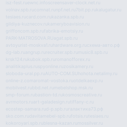
isz-fest.ru
ewnc.info
screensaver-clock.net.ru
volnav.spb.ru
comnat.ru
npf.net.ru
7bit.pp.ru
kalugatur.ru
tesiaes.ru
card.com.ru
kazanka.spb.ru
gildiya-kuznecov.ru
kameryboavision.ru
griffoncom.spb.ru
fabrika-emotsiy.ru
PARK-MATROSOVA.RU
agat.spb.ru
avtoyurist-moskva1.ru
hardware.org.ru
схема-авто.рф
dg-lab.ru
angrup.ru
recruiter.spb.ru
music8.spb.ru
krsk124.ru
kubok.spb.ru
romanofforex.ru
analitikaplus.ru
spyonline.ru
zosikamery.ru
sloboda-ural.pp.ru
AUTO-COM.SU
hohota.net
alimy.ru
online-z.com
aromat-vostoka.ru
otdelkaexp.ru
mobilvest.ru
bbd.net.ru
mebelshop.msk.ru
smp-forum.ru
bastion-td.ru
kosmoscreative.ru
avrmotors.ru
art-galadesign.ru
tiffany-c.ru
ecostep-samara.ru
d-p.spb.ru
галактика73.рф
sko.com.ru
davitamebel-spb.ru
fotsis.ru
tesiaes.ru
kokoroyari.spb.ru
blesna-kazan.ru
mossilver.ru