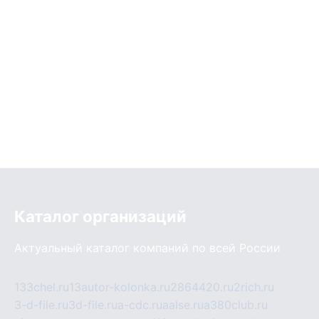
Каталог организаций
Актуальный каталог компаний по всей России
133chel.ru
13autor-kolonka.ru
2864420.ru
2rich.ru
3-d-file.ru
3d-file.ru
a-cdc.ru
aalse.ru
a380club.ru