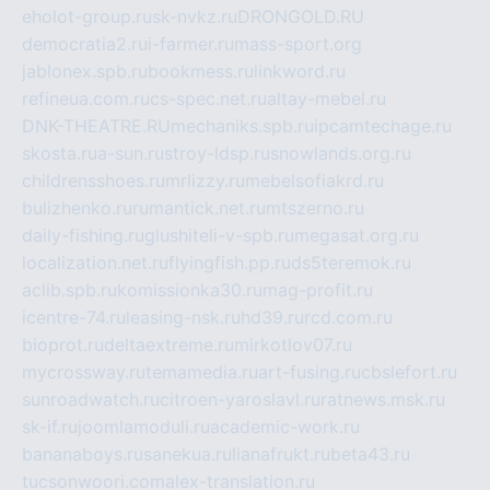
eholot-group.ru
sk-nvkz.ru
DRONGOLD.RU
democratia2.ru
i-farmer.ru
mass-sport.org
jablonex.spb.ru
bookmess.ru
linkword.ru
refineua.com.ru
cs-spec.net.ru
altay-mebel.ru
DNK-THEATRE.RU
mechaniks.spb.ru
ipcamtechage.ru
skosta.ru
a-sun.ru
stroy-ldsp.ru
snowlands.org.ru
childrensshoes.ru
mrlizzy.ru
mebelsofiakrd.ru
bulizhenko.ru
rumantick.net.ru
mtszerno.ru
daily-fishing.ru
glushiteli-v-spb.ru
megasat.org.ru
localization.net.ru
flyingfish.pp.ru
ds5teremok.ru
aclib.spb.ru
komissionka30.ru
mag-profit.ru
icentre-74.ru
leasing-nsk.ru
hd39.ru
rcd.com.ru
bioprot.ru
deltaextreme.ru
mirkotlov07.ru
mycrossway.ru
temamedia.ru
art-fusing.ru
cbslefort.ru
sunroadwatch.ru
citroen-yaroslavl.ru
ratnews.msk.ru
sk-if.ru
joomlamoduli.ru
academic-work.ru
bananaboys.ru
sanekua.ru
lianafrukt.ru
beta43.ru
tucsonwoori.com
alex-translation.ru