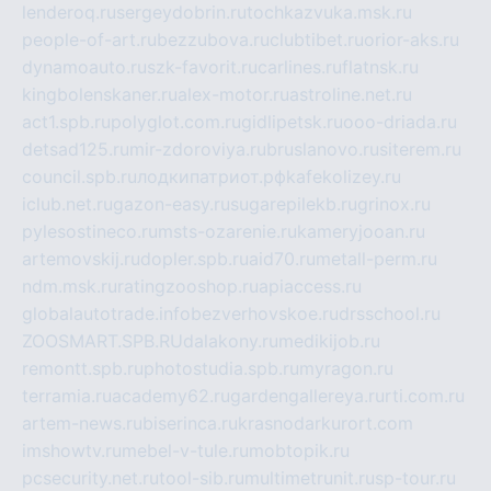
lenderoq.ru
sergeydobrin.ru
tochkazvuka.msk.ru
people-of-art.ru
bezzubova.ru
clubtibet.ru
orior-aks.ru
dynamoauto.ru
szk-favorit.ru
carlines.ru
flatnsk.ru
kingbolenskaner.ru
alex-motor.ru
astroline.net.ru
act1.spb.ru
polyglot.com.ru
gidlipetsk.ru
ooo-driada.ru
detsad125.ru
mir-zdoroviya.ru
bruslanovo.ru
siterem.ru
council.spb.ru
лодкипатриот.рф
kafekolizey.ru
iclub.net.ru
gazon-easy.ru
sugarepilekb.ru
grinox.ru
pylesostineco.ru
msts-ozarenie.ru
kameryjooan.ru
artemovskij.ru
dopler.spb.ru
aid70.ru
metall-perm.ru
ndm.msk.ru
ratingzooshop.ru
apiaccess.ru
globalautotrade.info
bezverhovskoe.ru
drsschool.ru
ZOOSMART.SPB.RU
dalakony.ru
medikijob.ru
remontt.spb.ru
photostudia.spb.ru
myragon.ru
terramia.ru
academy62.ru
gardengallereya.ru
rti.com.ru
artem-news.ru
biserinca.ru
krasnodarkurort.com
imshowtv.ru
mebel-v-tule.ru
mobtopik.ru
pcsecurity.net.ru
tool-sib.ru
multimetrunit.ru
sp-tour.ru