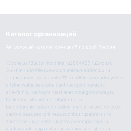
Каталог организаций
Актуальный каталог компаний по всей России
133chel.ru
13autor-kolonka.ru
2864420.ru
2rich.ru
3-d-file.ru
3d-file.ru
a-cdc.ru
aalse.ru
a380club.ru
airgungames.ru
accounts-112.ru
adler-jun.ru
adonyev.ru
alfeihavsalnassr.ru
altaipant.ru
argentinamia.ru
aria-family.ru
arkrym.ru
ashanet.ru
belgorod-day.ru
bankaribi.ru
bandamn.ru
bigfatcc.ru
blagodarenie-spb.ru
borodino-media.ru
card-voice.ru
cardvoice.ru
zed-online.ru
zvonitut.ru
zebra-tlt.ru
zarafshan.ru
york-life.ru
vintovoykompressor.ru
vladivostok-map.ru
vlknrussia.ru
wasabi-shop.ru