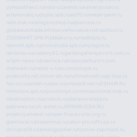
pylesostineco.ru
msts-ozarenie.ru
kameryjooan.ru
artemovskij.ru
dopler.spb.ru
aid70.ru
metall-perm.ru
ndm.msk.ru
ratingzooshop.ru
apiaccess.ru
globalautotrade.info
bezverhovskoe.ru
drsschool.ru
ZOOSMART.SPB.RU
dalakony.ru
medikijob.ru
remontt.spb.ru
photostudia.spb.ru
myragon.ru
terramia.ru
academy62.ru
gardengallereya.ru
rti.com.ru
artem-news.ru
biserinca.ru
krasnodarkurort.com
imshowtv.ru
mebel-v-tule.ru
mobtopik.ru
pcsecurity.net.ru
tool-sib.ru
multimetrunit.ru
sp-tour.ru
fan-cs.ru
santeh-russia.ru
symbian9.net.ru
DSHAIR.RU
tmmotors.spb.ru
xjocuricopii.com
musavtomat.msk.ru
obustrojdom.ru
sovetcik.ru
ybaranovskaya.ru
ppknews.ru
cult-alshei.ru
JAPANRUSSIA.RU
proekciyamebel.ru
imper-finans.ru
rim.org.ru
glamourai.ru
brassminus.ru
zabor-pro.ru
ftn.pp.ru
dorogoe58.ru
laimengpacker.ru
kuzova-zapchasti.ru