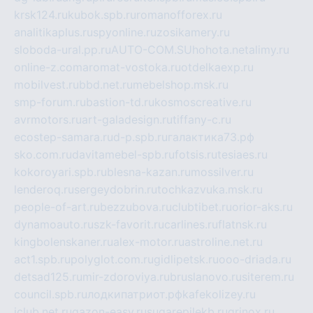
krsk124.ru
kubok.spb.ru
romanofforex.ru
analitikaplus.ru
spyonline.ru
zosikamery.ru
sloboda-ural.pp.ru
AUTO-COM.SU
hohota.net
alimy.ru
online-z.com
aromat-vostoka.ru
otdelkaexp.ru
mobilvest.ru
bbd.net.ru
mebelshop.msk.ru
smp-forum.ru
bastion-td.ru
kosmoscreative.ru
avrmotors.ru
art-galadesign.ru
tiffany-c.ru
ecostep-samara.ru
d-p.spb.ru
галактика73.рф
sko.com.ru
davitamebel-spb.ru
fotsis.ru
tesiaes.ru
kokoroyari.spb.ru
blesna-kazan.ru
mossilver.ru
lenderoq.ru
sergeydobrin.ru
tochkazvuka.msk.ru
people-of-art.ru
bezzubova.ru
clubtibet.ru
orior-aks.ru
dynamoauto.ru
szk-favorit.ru
carlines.ru
flatnsk.ru
kingbolenskaner.ru
alex-motor.ru
astroline.net.ru
act1.spb.ru
polyglot.com.ru
gidlipetsk.ru
ooo-driada.ru
detsad125.ru
mir-zdoroviya.ru
bruslanovo.ru
siterem.ru
council.spb.ru
лодкипатриот.рф
kafekolizey.ru
iclub.net.ru
gazon-easy.ru
sugarepilekb.ru
grinox.ru