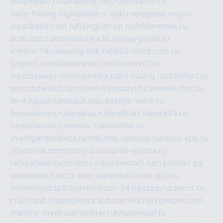
bulizhenko.ru
rumantick.net.ru
mtszerno.ru
daily-fishing.ru
glushiteli-v-spb.ru
megasat.org.ru
localization.net.ru
flyingfish.pp.ru
ds5teremok.ru
aclib.spb.ru
komissionka30.ru
mag-profit.ru
icentre-74.ru
leasing-nsk.ru
hd39.ru
rcd.com.ru
bioprot.ru
deltaextreme.ru
mirkotlov07.ru
mycrossway.ru
temamedia.ru
art-fusing.ru
cbslefort.ru
sunroadwatch.ru
citroen-yaroslavl.ru
ratnews.msk.ru
sk-if.ru
joomlamoduli.ru
academic-work.ru
bananaboys.ru
sanekua.ru
lianafrukt.ru
beta43.ru
tucsonwoori.com
alex-translation.ru
avantgardeclinics.ru
noel.msk.ru
buylq.ru
aquas-spb.ru
vilnerivne.com
bobry-2.ru
vtoroe-solnce.ru
nickysheen.ru
clockmir.ru
huntercraft.ru
стройокт.рф
webpixels.ru
pczz.msk.su
petrodvorets.spb.ru
nsintermed.spb.ru
avtovirazh-24.ru
jazzq.ru
czecot.ru
cruizi.spb.ru
spasskaya.spb.ru
kniris.ru
vkpeople.com
maminy-mysli.ru
arionorel.ru
khuseniosif.ru