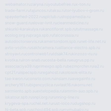
webamator.ru
zaryna.ru
youtubefree.ru
x-ton.ru
trade-farm.ru
tajuncos.ru
taksu.ru
tor-lyubov-i-grom.ru
spayderhed-2022.ru
splclub.ru
stoppamedia.ru
snow-guard.ru
slovar-ivrit.ru
cleanmedicine.ru
shkurki-karakulya.ru
kanotiforet.spb.ru
tutmassage.ru
ecolog.org.ru
praga.spb.ru
falcorussia.ru
autodoctorservis.ru
kamertondom.spb.ru
net-life.net.ru
avto-vozim.ru
sakhcamera.ru
alliance-electro.spb.ru
stroyavt.ru
controlweb1.ru
tdsak74.ru
kinzozo-ru.ru
kvotka.ru
iron-snab.ru
costa-bella.ru
eugrus.pp.ru
associaciya39.ru
primexpo.spb.ru
bezmorchin.ru
ia2.ru
cpt21.ru
ispecspb.ru
regahost.ru
kolosok-elita.ru
tae-kwon.ru
consrio.com.ru
insiam.ru
avegainfo.ru
archery161.ru
bigencyclica.ru
vlast16.ru
korru.net
sarmiento.spb.su
extelopedia.ru
lammin-suo.spb.ru
iskatour.spb.ru
snpi.org.ru
running-line.ru
krygeva-spa.ru
chel.net.ru
rust-loco.ru
dugshop.ru
hl-beta.spb.ru
school494.spb.ru
mymubaby.ru