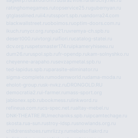
sageerp.ru
taxodrom.ru
dsrazvitie.ru
hardcity.net.ru
ratinghomegames.ru
topservice25.ru
gubernyan.ru
gtglasslined.ru
ii4.ru
tssport.spb.ru
andorra24.com
blackwallstreet.ru
oboimos.ru
optim-doors.com.ru
ikuch.ru
nycr.org.ru
npa21.ru
vremya-ch.spb.ru
desert000.ru
ivtorgi.ru
ifiori.ru
catalog-statei.ru
dcv.org.ru
spetsmaster174.ru
ipkameryhiseeu.ru
dum26.ru
ruspol.spb.ru
fr-opendp.ru
kam-solnyshko.ru
cheyenne-arapaho.ru
sevzapmetal.spb.ru
ted-lapidus.spb.ru
parasite-eliminator.ru
sigma-complete.ru
modernworld.ru
dama-moda.ru
eholot-group.ru
sk-nvkz.ru
DRONGOLD.RU
democratia2.ru
i-farmer.ru
mass-sport.org
jablonex.spb.ru
bookmess.ru
linkword.ru
refineua.com.ru
cs-spec.net.ru
altay-mebel.ru
DNK-THEATRE.RU
mechaniks.spb.ru
ipcamtechage.ru
skosta.ru
a-sun.ru
stroy-ldsp.ru
snowlands.org.ru
childrensshoes.ru
mrlizzy.ru
mebelsofiakrd.ru