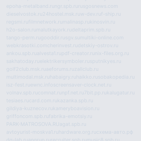
epoha-metalband.ru
ngr.spb.ru
rusgosnews.com
dieselvostok.ru
24hostel.msk.ru
w-dev.ru
f-ship.ru
regsmi.ru
filmnetwork.ru
malinasp.ru
kinosvin.ru
h2o-salon.ru
malutkayork.ru
deltaprim.spb.ru
tango-perm.ru
gooddir.ru
sgv.su
multiki-online.com
webkrasotki.com
cherinvest.ru
detskiy-ostrov.ru
ankou.spb.ru
alvesta1.ru
pdf-creator.ru
nix-files.org.ru
sakhatoday.ru
elektrikersymboler.ru
sputnikyes.ru
golf2club.msk.ru
aeforums.ru
zallclub.ru
multimodal.msk.ru
habaigry.ru
haikko.ru
sobakopedia.ru
isz-fest.ru
ewnc.info
screensaver-clock.net.ru
volnav.spb.ru
comnat.ru
npf.net.ru
7bit.pp.ru
kalugatur.ru
tesiaes.ru
card.com.ru
kazanka.spb.ru
gildiya-kuznecov.ru
kameryboavision.ru
griffoncom.spb.ru
fabrika-emotsiy.ru
PARK-MATROSOVA.RU
agat.spb.ru
avtoyurist-moskva1.ru
hardware.org.ru
схема-авто.рф
dg-lab.ru
angrup.ru
recruiter.spb.ru
music8.spb.ru