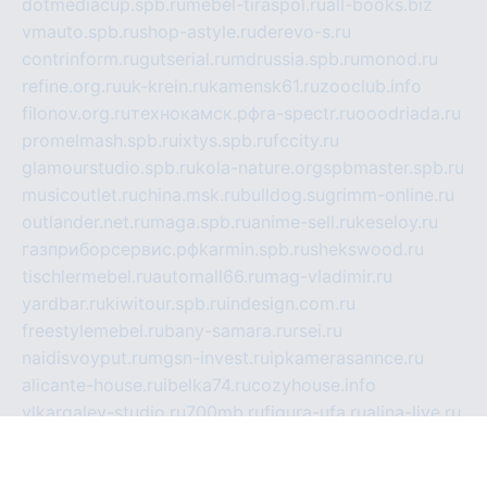
dotmediacup.spb.ru
mebel-tiraspol.ru
all-books.biz
vmauto.spb.ru
shop-astyle.ru
derevo-s.ru
contrinform.ru
gutserial.ru
mdrussia.spb.ru
monod.ru
refine.org.ru
uk-krein.ru
kamensk61.ru
zooclub.info
filonov.org.ru
технокамск.рф
ra-spectr.ru
ooodriada.ru
promelmash.spb.ru
ixtys.spb.ru
fccity.ru
glamourstudio.spb.ru
kola-nature.org
spbmaster.spb.ru
musicoutlet.ru
china.msk.ru
bulldog.su
grimm-online.ru
outlander.net.ru
maga.spb.ru
anime-sell.ru
keseloy.ru
газприборсервис.рф
karmin.spb.ru
shekswood.ru
tischlermebel.ru
automall66.ru
mag-vladimir.ru
yardbar.ru
kiwitour.spb.ru
indesign.com.ru
freestylemebel.ru
bany-samara.ru
rsei.ru
naidisvoyput.ru
mgsn-invest.ru
ipkamerasannce.ru
alicante-house.ru
ibelka74.ru
cozyhouse.info
vlkargalev-studio.ru
700mb.ru
figura-ufa.ru
alina-live.ru
belarusiannews.ru
womenknow.ru
dos-vniimk.ru
sega.net.ru
dv.net.ru
phenomenonsofhistory.com