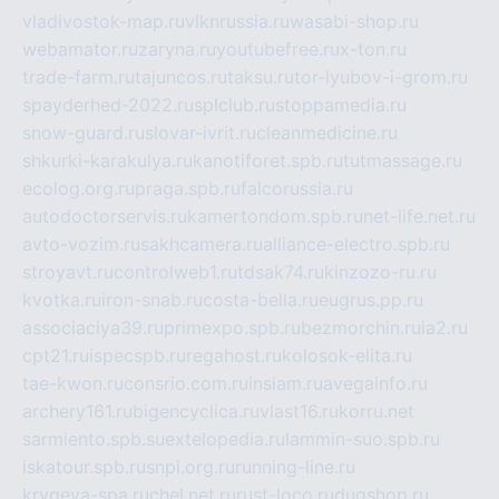
vladivostok-map.ru
vlknrussia.ru
wasabi-shop.ru
webamator.ru
zaryna.ru
youtubefree.ru
x-ton.ru
trade-farm.ru
tajuncos.ru
taksu.ru
tor-lyubov-i-grom.ru
spayderhed-2022.ru
splclub.ru
stoppamedia.ru
snow-guard.ru
slovar-ivrit.ru
cleanmedicine.ru
shkurki-karakulya.ru
kanotiforet.spb.ru
tutmassage.ru
ecolog.org.ru
praga.spb.ru
falcorussia.ru
autodoctorservis.ru
kamertondom.spb.ru
net-life.net.ru
avto-vozim.ru
sakhcamera.ru
alliance-electro.spb.ru
stroyavt.ru
controlweb1.ru
tdsak74.ru
kinzozo-ru.ru
kvotka.ru
iron-snab.ru
costa-bella.ru
eugrus.pp.ru
associaciya39.ru
primexpo.spb.ru
bezmorchin.ru
ia2.ru
cpt21.ru
ispecspb.ru
regahost.ru
kolosok-elita.ru
tae-kwon.ru
consrio.com.ru
insiam.ru
avegainfo.ru
archery161.ru
bigencyclica.ru
vlast16.ru
korru.net
sarmiento.spb.su
extelopedia.ru
lammin-suo.spb.ru
iskatour.spb.ru
snpi.org.ru
running-line.ru
krygeva-spa.ru
chel.net.ru
rust-loco.ru
dugshop.ru