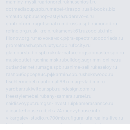
maminy-mysli.ru
arionorel.ru
khuseniosif.ru
dotmediacup.spb.ru
mebel-tiraspol.ru
all-books.biz
vmauto.spb.ru
shop-astyle.ru
derevo-s.ru
contrinform.ru
gutserial.ru
mdrussia.spb.ru
monod.ru
refine.org.ru
uk-krein.ru
kamensk61.ru
zooclub.info
filonov.org.ru
технокамск.рф
ra-spectr.ru
ooodriada.ru
promelmash.spb.ru
ixtys.spb.ru
fccity.ru
glamourstudio.spb.ru
kola-nature.org
spbmaster.spb.ru
musicoutlet.ru
china.msk.ru
bulldog.su
grimm-online.ru
outlander.net.ru
maga.spb.ru
anime-sell.ru
keseloy.ru
газприборсервис.рф
karmin.spb.ru
shekswood.ru
tischlermebel.ru
automall66.ru
mag-vladimir.ru
yardbar.ru
kiwitour.spb.ru
indesign.com.ru
freestylemebel.ru
bany-samara.ru
rsei.ru
naidisvoyput.ru
mgsn-invest.ru
ipkamerasannce.ru
alicante-house.ru
ibelka74.ru
cozyhouse.info
vlkargalev-studio.ru
700mb.ru
figura-ufa.ru
alina-live.ru
belarusiannews.ru
womenknow.ru
dos-vniimk.ru