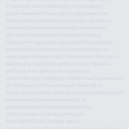
hl-beta.spb.ru
school494.spb.ru
mymubaby.ru
epoha-metalband.ru
ngr.spb.ru
rusgosnews.com
dieselvostok.ru
24hostel.msk.ru
w-dev.ru
f-ship.ru
regsmi.ru
filmnetwork.ru
malinasp.ru
kinosvin.ru
h2o-salon.ru
malutkayork.ru
deltaprim.spb.ru
tango-perm.ru
gooddir.ru
sgv.su
multiki-online.com
webkrasotki.com
cherinvest.ru
detskiy-ostrov.ru
ankou.spb.ru
alvesta1.ru
pdf-creator.ru
nix-files.org.ru
sakhatoday.ru
elektrikersymboler.ru
sputnikyes.ru
golf2club.msk.ru
aeforums.ru
zallclub.ru
multimodal.msk.ru
habaigry.ru
haikko.ru
sobakopedia.ru
isz-fest.ru
ewnc.info
screensaver-clock.net.ru
volnav.spb.ru
comnat.ru
npf.net.ru
7bit.pp.ru
kalugatur.ru
tesiaes.ru
card.com.ru
kazanka.spb.ru
gildiya-kuznecov.ru
kameryboavision.ru
griffoncom.spb.ru
fabrika-emotsiy.ru
PARK-MATROSOVA.RU
agat.spb.ru
avtoyurist-moskva1.ru
hardware.org.ru
схема-авто.рф