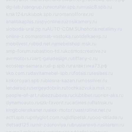
dg-lab.ru
angrup.ru
recruiter.spb.ru
music8.spb.ru
krsk124.ru
kubok.spb.ru
romanofforex.ru
analitikaplus.ru
spyonline.ru
zosikamery.ru
sloboda-ural.pp.ru
AUTO-COM.SU
hohota.net
alimy.ru
online-z.com
aromat-vostoka.ru
otdelkaexp.ru
mobilvest.ru
bbd.net.ru
mebelshop.msk.ru
smp-forum.ru
bastion-td.ru
kosmoscreative.ru
avrmotors.ru
art-galadesign.ru
tiffany-c.ru
ecostep-samara.ru
d-p.spb.ru
галактика73.рф
sko.com.ru
davitamebel-spb.ru
fotsis.ru
tesiaes.ru
kokoroyari.spb.ru
blesna-kazan.ru
mossilver.ru
lenderoq.ru
sergeydobrin.ru
tochkazvuka.msk.ru
people-of-art.ru
bezzubova.ru
clubtibet.ru
orior-aks.ru
dynamoauto.ru
szk-favorit.ru
carlines.ru
flatnsk.ru
kingbolenskaner.ru
alex-motor.ru
astroline.net.ru
act1.spb.ru
polyglot.com.ru
gidlipetsk.ru
ooo-driada.ru
detsad125.ru
mir-zdoroviya.ru
bruslanovo.ru
siterem.ru