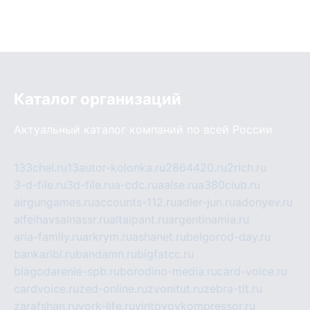
Каталог организаций
Актуальный каталог компаний по всей России
133chel.ru
13autor-kolonka.ru
2864420.ru
2rich.ru
3-d-file.ru
3d-file.ru
a-cdc.ru
aalse.ru
a380club.ru
airgungames.ru
accounts-112.ru
adler-jun.ru
adonyev.ru
alfeihavsalnassr.ru
altaipant.ru
argentinamia.ru
aria-family.ru
arkrym.ru
ashanet.ru
belgorod-day.ru
bankaribi.ru
bandamn.ru
bigfatcc.ru
blagodarenie-spb.ru
borodino-media.ru
card-voice.ru
cardvoice.ru
zed-online.ru
zvonitut.ru
zebra-tlt.ru
zarafshan.ru
york-life.ru
vintovoykompressor.ru