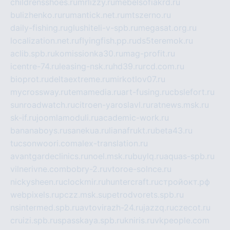
childrensshoes.ru
mrlizzy.ru
mebelsofiakrd.ru
bulizhenko.ru
rumantick.net.ru
mtszerno.ru
daily-fishing.ru
glushiteli-v-spb.ru
megasat.org.ru
localization.net.ru
flyingfish.pp.ru
ds5teremok.ru
aclib.spb.ru
komissionka30.ru
mag-profit.ru
icentre-74.ru
leasing-nsk.ru
hd39.ru
rcd.com.ru
bioprot.ru
deltaextreme.ru
mirkotlov07.ru
mycrossway.ru
temamedia.ru
art-fusing.ru
cbslefort.ru
sunroadwatch.ru
citroen-yaroslavl.ru
ratnews.msk.ru
sk-if.ru
joomlamoduli.ru
academic-work.ru
bananaboys.ru
sanekua.ru
lianafrukt.ru
beta43.ru
tucsonwoori.com
alex-translation.ru
avantgardeclinics.ru
noel.msk.ru
buylq.ru
aquas-spb.ru
vilnerivne.com
bobry-2.ru
vtoroe-solnce.ru
nickysheen.ru
clockmir.ru
huntercraft.ru
стройокт.рф
webpixels.ru
pczz.msk.su
petrodvorets.spb.ru
nsintermed.spb.ru
avtovirazh-24.ru
jazzq.ru
czecot.ru
cruizi.spb.ru
spasskaya.spb.ru
kniris.ru
vkpeople.com