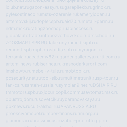
council.spb.ru
лодкипатриот.рф
kafekolizey.ru
iclub.net.ru
gazon-easy.ru
sugarepilekb.ru
grinox.ru
pylesostineco.ru
msts-ozarenie.ru
kameryjooan.ru
artemovskij.ru
dopler.spb.ru
aid70.ru
metall-perm.ru
ndm.msk.ru
ratingzooshop.ru
apiaccess.ru
globalautotrade.info
bezverhovskoe.ru
drsschool.ru
ZOOSMART.SPB.RU
dalakony.ru
medikijob.ru
remontt.spb.ru
photostudia.spb.ru
myragon.ru
terramia.ru
academy62.ru
gardengallereya.ru
rti.com.ru
artem-news.ru
biserinca.ru
krasnodarkurort.com
imshowtv.ru
mebel-v-tule.ru
mobtopik.ru
pcsecurity.net.ru
tool-sib.ru
multimetrunit.ru
sp-tour.ru
fan-cs.ru
santeh-russia.ru
symbian9.net.ru
DSHAIR.RU
tmmotors.spb.ru
xjocuricopii.com
musavtomat.msk.ru
obustrojdom.ru
sovetcik.ru
ybaranovskaya.ru
ppknews.ru
cult-alshei.ru
JAPANRUSSIA.RU
proekciyamebel.ru
imper-finans.ru
rim.org.ru
glamourai.ru
brassminus.ru
zabor-pro.ru
ftn.pp.ru