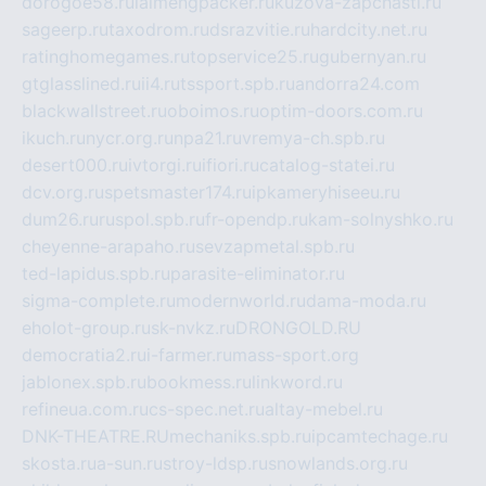
dorogoe58.ru
laimengpacker.ru
kuzova-zapchasti.ru
sageerp.ru
taxodrom.ru
dsrazvitie.ru
hardcity.net.ru
ratinghomegames.ru
topservice25.ru
gubernyan.ru
gtglasslined.ru
ii4.ru
tssport.spb.ru
andorra24.com
blackwallstreet.ru
oboimos.ru
optim-doors.com.ru
ikuch.ru
nycr.org.ru
npa21.ru
vremya-ch.spb.ru
desert000.ru
ivtorgi.ru
ifiori.ru
catalog-statei.ru
dcv.org.ru
spetsmaster174.ru
ipkameryhiseeu.ru
dum26.ru
ruspol.spb.ru
fr-opendp.ru
kam-solnyshko.ru
cheyenne-arapaho.ru
sevzapmetal.spb.ru
ted-lapidus.spb.ru
parasite-eliminator.ru
sigma-complete.ru
modernworld.ru
dama-moda.ru
eholot-group.ru
sk-nvkz.ru
DRONGOLD.RU
democratia2.ru
i-farmer.ru
mass-sport.org
jablonex.spb.ru
bookmess.ru
linkword.ru
refineua.com.ru
cs-spec.net.ru
altay-mebel.ru
DNK-THEATRE.RU
mechaniks.spb.ru
ipcamtechage.ru
skosta.ru
a-sun.ru
stroy-ldsp.ru
snowlands.org.ru