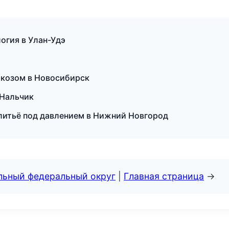
огия в Улан-Удэ
аркозом в Новосибирск
в Нальчик
 литьё под давлением в Нижний Новгород
альный федеральный округ
|
Главная страница
→