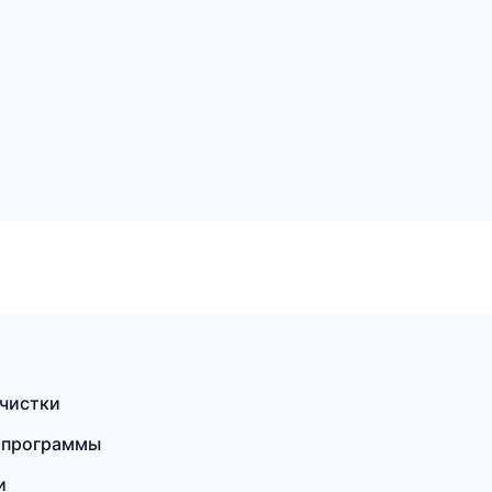
 чистки
е программы
и