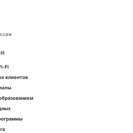
ассаж
ми
i-Fi
ых клиентов
риалы
образованием
одных
программы
га