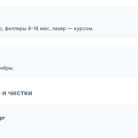
с, филлеры 8-18 мес, лазер — курсом.
тнёры.
 и чистки
рг