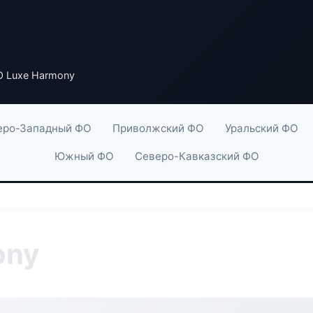
 Luxe Harmony
еро-Западный ФО
Приволжский ФО
Уральский ФО
Южный ФО
Северо-Кавказский ФО
ony