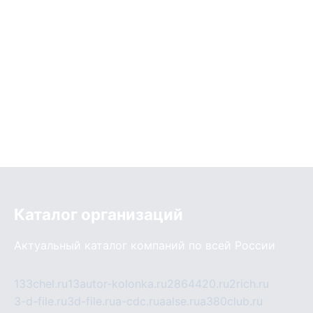
Каталог организаций
Актуальный каталог компаний по всей России
133chel.ru
13autor-kolonka.ru
2864420.ru
2rich.ru
3-d-file.ru
3d-file.ru
a-cdc.ru
aalse.ru
a380club.ru