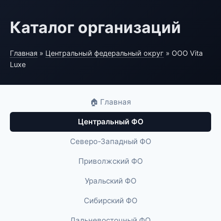
Каталог организаций
Главная
»
Центральный федеральный округ
» ООО Vita
Luxe
🏠 Главная
Центральный ФО
Северо-Западный ФО
Приволжский ФО
Уральский ФО
Сибирский ФО
Дальневосточный ФО