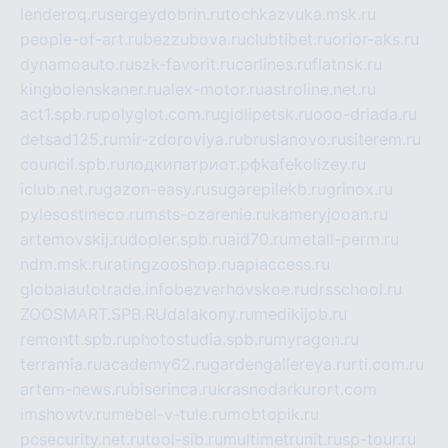
lenderoq.ru
sergeydobrin.ru
tochkazvuka.msk.ru
people-of-art.ru
bezzubova.ru
clubtibet.ru
orior-aks.ru
dynamoauto.ru
szk-favorit.ru
carlines.ru
flatnsk.ru
kingbolenskaner.ru
alex-motor.ru
astroline.net.ru
act1.spb.ru
polyglot.com.ru
gidlipetsk.ru
ooo-driada.ru
detsad125.ru
mir-zdoroviya.ru
bruslanovo.ru
siterem.ru
council.spb.ru
лодкипатриот.рф
kafekolizey.ru
iclub.net.ru
gazon-easy.ru
sugarepilekb.ru
grinox.ru
pylesostineco.ru
msts-ozarenie.ru
kameryjooan.ru
artemovskij.ru
dopler.spb.ru
aid70.ru
metall-perm.ru
ndm.msk.ru
ratingzooshop.ru
apiaccess.ru
globalautotrade.info
bezverhovskoe.ru
drsschool.ru
ZOOSMART.SPB.RU
dalakony.ru
medikijob.ru
remontt.spb.ru
photostudia.spb.ru
myragon.ru
terramia.ru
academy62.ru
gardengallereya.ru
rti.com.ru
artem-news.ru
biserinca.ru
krasnodarkurort.com
imshowtv.ru
mebel-v-tule.ru
mobtopik.ru
pcsecurity.net.ru
tool-sib.ru
multimetrunit.ru
sp-tour.ru