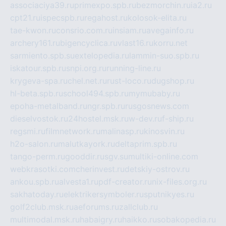
associaciya39.ru
primexpo.spb.ru
bezmorchin.ru
ia2.ru
cpt21.ru
ispecspb.ru
regahost.ru
kolosok-elita.ru
tae-kwon.ru
consrio.com.ru
insiam.ru
avegainfo.ru
archery161.ru
bigencyclica.ru
vlast16.ru
korru.net
sarmiento.spb.su
extelopedia.ru
lammin-suo.spb.ru
iskatour.spb.ru
snpi.org.ru
running-line.ru
krygeva-spa.ru
chel.net.ru
rust-loco.ru
dugshop.ru
hl-beta.spb.ru
school494.spb.ru
mymubaby.ru
epoha-metalband.ru
ngr.spb.ru
rusgosnews.com
dieselvostok.ru
24hostel.msk.ru
w-dev.ru
f-ship.ru
regsmi.ru
filmnetwork.ru
malinasp.ru
kinosvin.ru
h2o-salon.ru
malutkayork.ru
deltaprim.spb.ru
tango-perm.ru
gooddir.ru
sgv.su
multiki-online.com
webkrasotki.com
cherinvest.ru
detskiy-ostrov.ru
ankou.spb.ru
alvesta1.ru
pdf-creator.ru
nix-files.org.ru
sakhatoday.ru
elektrikersymboler.ru
sputnikyes.ru
golf2club.msk.ru
aeforums.ru
zallclub.ru
multimodal.msk.ru
habaigry.ru
haikko.ru
sobakopedia.ru