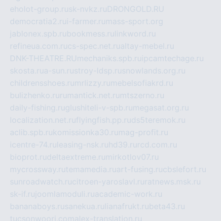
eholot-group.ru
sk-nvkz.ru
DRONGOLD.RU
democratia2.ru
i-farmer.ru
mass-sport.org
jablonex.spb.ru
bookmess.ru
linkword.ru
refineua.com.ru
cs-spec.net.ru
altay-mebel.ru
DNK-THEATRE.RU
mechaniks.spb.ru
ipcamtechage.ru
skosta.ru
a-sun.ru
stroy-ldsp.ru
snowlands.org.ru
childrensshoes.ru
mrlizzy.ru
mebelsofiakrd.ru
bulizhenko.ru
rumantick.net.ru
mtszerno.ru
daily-fishing.ru
glushiteli-v-spb.ru
megasat.org.ru
localization.net.ru
flyingfish.pp.ru
ds5teremok.ru
aclib.spb.ru
komissionka30.ru
mag-profit.ru
icentre-74.ru
leasing-nsk.ru
hd39.ru
rcd.com.ru
bioprot.ru
deltaextreme.ru
mirkotlov07.ru
mycrossway.ru
temamedia.ru
art-fusing.ru
cbslefort.ru
sunroadwatch.ru
citroen-yaroslavl.ru
ratnews.msk.ru
sk-if.ru
joomlamoduli.ru
academic-work.ru
bananaboys.ru
sanekua.ru
lianafrukt.ru
beta43.ru
tucsonwoori.com
alex-translation.ru