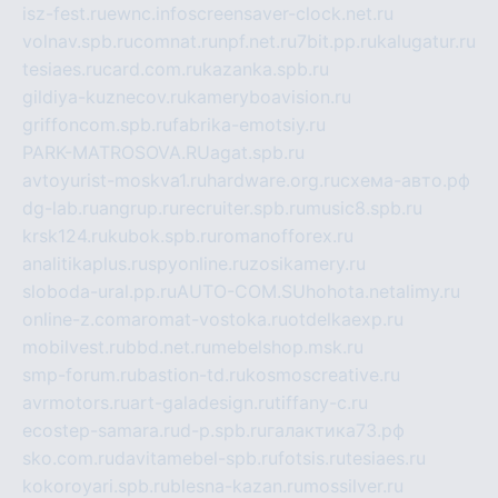
isz-fest.ru
ewnc.info
screensaver-clock.net.ru
volnav.spb.ru
comnat.ru
npf.net.ru
7bit.pp.ru
kalugatur.ru
tesiaes.ru
card.com.ru
kazanka.spb.ru
gildiya-kuznecov.ru
kameryboavision.ru
griffoncom.spb.ru
fabrika-emotsiy.ru
PARK-MATROSOVA.RU
agat.spb.ru
avtoyurist-moskva1.ru
hardware.org.ru
схема-авто.рф
dg-lab.ru
angrup.ru
recruiter.spb.ru
music8.spb.ru
krsk124.ru
kubok.spb.ru
romanofforex.ru
analitikaplus.ru
spyonline.ru
zosikamery.ru
sloboda-ural.pp.ru
AUTO-COM.SU
hohota.net
alimy.ru
online-z.com
aromat-vostoka.ru
otdelkaexp.ru
mobilvest.ru
bbd.net.ru
mebelshop.msk.ru
smp-forum.ru
bastion-td.ru
kosmoscreative.ru
avrmotors.ru
art-galadesign.ru
tiffany-c.ru
ecostep-samara.ru
d-p.spb.ru
галактика73.рф
sko.com.ru
davitamebel-spb.ru
fotsis.ru
tesiaes.ru
kokoroyari.spb.ru
blesna-kazan.ru
mossilver.ru