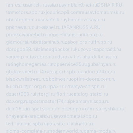
fan-cs.ru
santeh-russia.ru
symbian9.net.ru
DSHAIR.RU
tmmotors.spb.ru
xjocuricopii.com
musavtomat.msk.ru
obustrojdom.ru
sovetcik.ru
ybaranovskaya.ru
ppknews.ru
cult-alshei.ru
JAPANRUSSIA.RU
proekciyamebel.ru
imper-finans.ru
rim.org.ru
glamourai.ru
brassminus.ru
zabor-pro.ru
ftn.pp.ru
dorogoe58.ru
laimengpacker.ru
kuzova-zapchasti.ru
sageerp.ru
taxodrom.ru
dsrazvitie.ru
hardcity.net.ru
ratinghomegames.ru
topservice25.ru
gubernyan.ru
gtglasslined.ru
ii4.ru
tssport.spb.ru
andorra24.com
blackwallstreet.ru
oboimos.ru
optim-doors.com.ru
ikuch.ru
nycr.org.ru
npa21.ru
vremya-ch.spb.ru
desert000.ru
ivtorgi.ru
ifiori.ru
catalog-statei.ru
dcv.org.ru
spetsmaster174.ru
ipkameryhiseeu.ru
dum26.ru
ruspol.spb.ru
fr-opendp.ru
kam-solnyshko.ru
cheyenne-arapaho.ru
sevzapmetal.spb.ru
ted-lapidus.spb.ru
parasite-eliminator.ru
sigma-complete.ru
modernworld.ru
dama-moda.ru