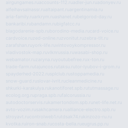
airgungames.ru
accounts-112.ru
adler-jun.ru
adonyev.ru
alfeihavsalnassr.ru
altaipant.ru
argentinamia.ru
aria-family.ru
arkrym.ru
ashanet.ru
belgorod-day.ru
bankaribi.ru
bandamn.ru
bigfatcc.ru
blagodarenie-spb.ru
borodino-media.ru
card-voice.ru
cardvoice.ru
zed-online.ru
zvonitut.ru
zebra-tlt.ru
zarafshan.ru
york-life.ru
vintovoykompressor.ru
vladivostok-map.ru
vlknrussia.ru
wasabi-shop.ru
webamator.ru
zaryna.ru
youtubefree.ru
x-ton.ru
trade-farm.ru
tajuncos.ru
taksu.ru
tor-lyubov-i-grom.ru
spayderhed-2022.ru
splclub.ru
stoppamedia.ru
snow-guard.ru
slovar-ivrit.ru
cleanmedicine.ru
shkurki-karakulya.ru
kanotiforet.spb.ru
tutmassage.ru
ecolog.org.ru
praga.spb.ru
falcorussia.ru
autodoctorservis.ru
kamertondom.spb.ru
net-life.net.ru
avto-vozim.ru
sakhcamera.ru
alliance-electro.spb.ru
stroyavt.ru
controlweb1.ru
tdsak74.ru
kinzozo-ru.ru
kvotka.ru
iron-snab.ru
costa-bella.ru
eugrus.pp.ru