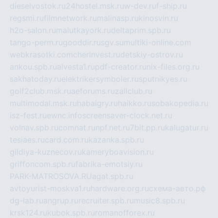
dieselvostok.ru
24hostel.msk.ru
w-dev.ru
f-ship.ru
regsmi.ru
filmnetwork.ru
malinasp.ru
kinosvin.ru
h2o-salon.ru
malutkayork.ru
deltaprim.spb.ru
tango-perm.ru
gooddir.ru
sgv.su
multiki-online.com
webkrasotki.com
cherinvest.ru
detskiy-ostrov.ru
ankou.spb.ru
alvesta1.ru
pdf-creator.ru
nix-files.org.ru
sakhatoday.ru
elektrikersymboler.ru
sputnikyes.ru
golf2club.msk.ru
aeforums.ru
zallclub.ru
multimodal.msk.ru
habaigry.ru
haikko.ru
sobakopedia.ru
isz-fest.ru
ewnc.info
screensaver-clock.net.ru
volnav.spb.ru
comnat.ru
npf.net.ru
7bit.pp.ru
kalugatur.ru
tesiaes.ru
card.com.ru
kazanka.spb.ru
gildiya-kuznecov.ru
kameryboavision.ru
griffoncom.spb.ru
fabrika-emotsiy.ru
PARK-MATROSOVA.RU
agat.spb.ru
avtoyurist-moskva1.ru
hardware.org.ru
схема-авто.рф
dg-lab.ru
angrup.ru
recruiter.spb.ru
music8.spb.ru
krsk124.ru
kubok.spb.ru
romanofforex.ru