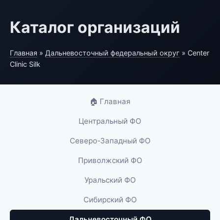
Каталог организаций
Главная
»
Дальневосточный федеральный округ
» Center
Clinic Silk
🏠 Главная
Центральный ФО
Северо-Западный ФО
Приволжский ФО
Уральский ФО
Сибирский ФО
Дальневосточный ФО