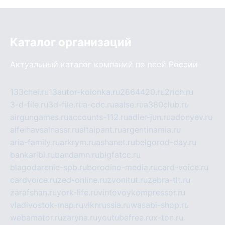
Каталог организаций
Актуальный каталог компаний по всей России
133chel.ru
13autor-kolonka.ru
2864420.ru
2rich.ru
3-d-file.ru
3d-file.ru
a-cdc.ru
aalse.ru
a380club.ru
airgungames.ru
accounts-112.ru
adler-jun.ru
adonyev.ru
alfeihavsalnassr.ru
altaipant.ru
argentinamia.ru
aria-family.ru
arkrym.ru
ashanet.ru
belgorod-day.ru
bankaribi.ru
bandamn.ru
bigfatcc.ru
blagodarenie-spb.ru
borodino-media.ru
card-voice.ru
cardvoice.ru
zed-online.ru
zvonitut.ru
zebra-tlt.ru
zarafshan.ru
york-life.ru
vintovoykompressor.ru
vladivostok-map.ru
vlknrussia.ru
wasabi-shop.ru
webamator.ru
zaryna.ru
youtubefree.ru
x-ton.ru