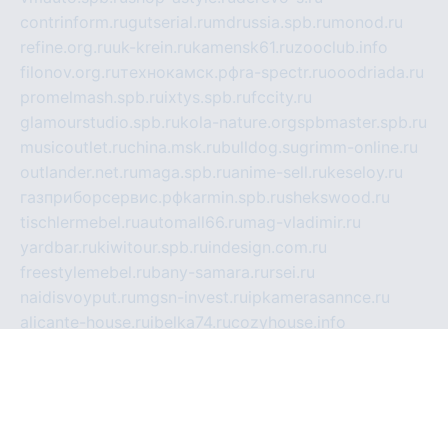
contrinform.ru
gutserial.ru
mdrussia.spb.ru
monod.ru
refine.org.ru
uk-krein.ru
kamensk61.ru
zooclub.info
filonov.org.ru
технокамск.рф
ra-spectr.ru
ooodriada.ru
promelmash.spb.ru
ixtys.spb.ru
fccity.ru
glamourstudio.spb.ru
kola-nature.org
spbmaster.spb.ru
musicoutlet.ru
china.msk.ru
bulldog.su
grimm-online.ru
outlander.net.ru
maga.spb.ru
anime-sell.ru
keseloy.ru
газприборсервис.рф
karmin.spb.ru
shekswood.ru
tischlermebel.ru
automall66.ru
mag-vladimir.ru
yardbar.ru
kiwitour.spb.ru
indesign.com.ru
freestylemebel.ru
bany-samara.ru
rsei.ru
naidisvoyput.ru
mgsn-invest.ru
ipkamerasannce.ru
alicante-house.ru
ibelka74.ru
cozyhouse.info
vlkargalev-studio.ru
700mb.ru
figura-ufa.ru
alina-live.ru
belarusiannews.ru
womenknow.ru
dos-vniimk.ru
sega.net.ru
dv.net.ru
phenomenonsofhistory.com
telesputnik.net.ru
wall.pp.ru
pylesosroidmi.ru
gtc-clan.ru
cligs.ru
bibikazap.ru
popova.org.ru