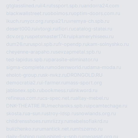
gtglasslined.ru
ii4.ru
tssport.spb.ru
andorra24.com
blackwallstreet.ru
oboimos.ru
optim-doors.com.ru
ikuch.ru
nycr.org.ru
npa21.ru
vremya-ch.spb.ru
desert000.ru
ivtorgi.ru
ifiori.ru
catalog-statei.ru
dcv.org.ru
spetsmaster174.ru
ipkameryhiseeu.ru
dum26.ru
ruspol.spb.ru
fr-opendp.ru
kam-solnyshko.ru
cheyenne-arapaho.ru
sevzapmetal.spb.ru
ted-lapidus.spb.ru
parasite-eliminator.ru
sigma-complete.ru
modernworld.ru
dama-moda.ru
eholot-group.ru
sk-nvkz.ru
DRONGOLD.RU
democratia2.ru
i-farmer.ru
mass-sport.org
jablonex.spb.ru
bookmess.ru
linkword.ru
refineua.com.ru
cs-spec.net.ru
altay-mebel.ru
DNK-THEATRE.RU
mechaniks.spb.ru
ipcamtechage.ru
skosta.ru
a-sun.ru
stroy-ldsp.ru
snowlands.org.ru
childrensshoes.ru
mrlizzy.ru
mebelsofiakrd.ru
bulizhenko.ru
rumantick.net.ru
mtszerno.ru
daily-fishing.ru
glushiteli-v-spb.ru
megasat.org.ru