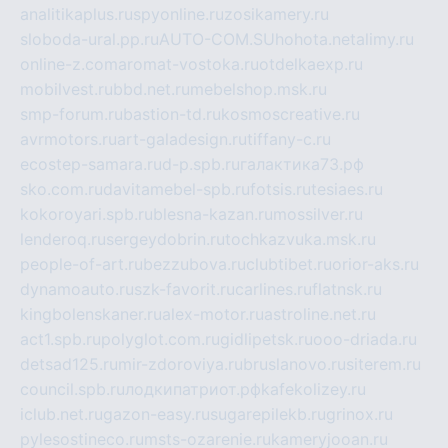
analitikaplus.ru
spyonline.ru
zosikamery.ru
sloboda-ural.pp.ru
AUTO-COM.SU
hohota.net
alimy.ru
online-z.com
aromat-vostoka.ru
otdelkaexp.ru
mobilvest.ru
bbd.net.ru
mebelshop.msk.ru
smp-forum.ru
bastion-td.ru
kosmoscreative.ru
avrmotors.ru
art-galadesign.ru
tiffany-c.ru
ecostep-samara.ru
d-p.spb.ru
галактика73.рф
sko.com.ru
davitamebel-spb.ru
fotsis.ru
tesiaes.ru
kokoroyari.spb.ru
blesna-kazan.ru
mossilver.ru
lenderoq.ru
sergeydobrin.ru
tochkazvuka.msk.ru
people-of-art.ru
bezzubova.ru
clubtibet.ru
orior-aks.ru
dynamoauto.ru
szk-favorit.ru
carlines.ru
flatnsk.ru
kingbolenskaner.ru
alex-motor.ru
astroline.net.ru
act1.spb.ru
polyglot.com.ru
gidlipetsk.ru
ooo-driada.ru
detsad125.ru
mir-zdoroviya.ru
bruslanovo.ru
siterem.ru
council.spb.ru
лодкипатриот.рф
kafekolizey.ru
iclub.net.ru
gazon-easy.ru
sugarepilekb.ru
grinox.ru
pylesostineco.ru
msts-ozarenie.ru
kameryjooan.ru