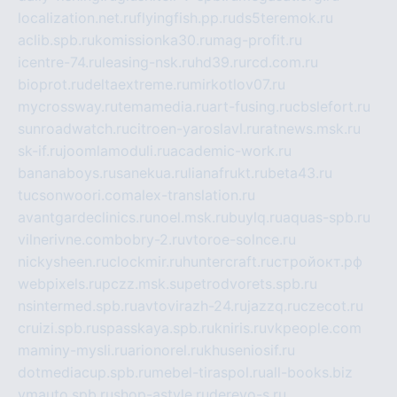
localization.net.ru
flyingfish.pp.ru
ds5teremok.ru
aclib.spb.ru
komissionka30.ru
mag-profit.ru
icentre-74.ru
leasing-nsk.ru
hd39.ru
rcd.com.ru
bioprot.ru
deltaextreme.ru
mirkotlov07.ru
mycrossway.ru
temamedia.ru
art-fusing.ru
cbslefort.ru
sunroadwatch.ru
citroen-yaroslavl.ru
ratnews.msk.ru
sk-if.ru
joomlamoduli.ru
academic-work.ru
bananaboys.ru
sanekua.ru
lianafrukt.ru
beta43.ru
tucsonwoori.com
alex-translation.ru
avantgardeclinics.ru
noel.msk.ru
buylq.ru
aquas-spb.ru
vilnerivne.com
bobry-2.ru
vtoroe-solnce.ru
nickysheen.ru
clockmir.ru
huntercraft.ru
стройокт.рф
webpixels.ru
pczz.msk.su
petrodvorets.spb.ru
nsintermed.spb.ru
avtovirazh-24.ru
jazzq.ru
czecot.ru
cruizi.spb.ru
spasskaya.spb.ru
kniris.ru
vkpeople.com
maminy-mysli.ru
arionorel.ru
khuseniosif.ru
dotmediacup.spb.ru
mebel-tiraspol.ru
all-books.biz
vmauto.spb.ru
shop-astyle.ru
derevo-s.ru