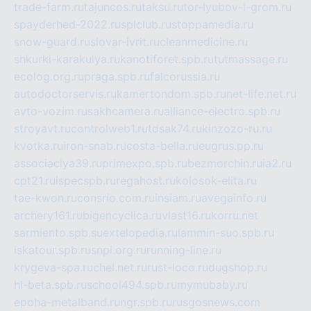
trade-farm.ru
tajuncos.ru
taksu.ru
tor-lyubov-i-grom.ru
spayderhed-2022.ru
splclub.ru
stoppamedia.ru
snow-guard.ru
slovar-ivrit.ru
cleanmedicine.ru
shkurki-karakulya.ru
kanotiforet.spb.ru
tutmassage.ru
ecolog.org.ru
praga.spb.ru
falcorussia.ru
autodoctorservis.ru
kamertondom.spb.ru
net-life.net.ru
avto-vozim.ru
sakhcamera.ru
alliance-electro.spb.ru
stroyavt.ru
controlweb1.ru
tdsak74.ru
kinzozo-ru.ru
kvotka.ru
iron-snab.ru
costa-bella.ru
eugrus.pp.ru
associaciya39.ru
primexpo.spb.ru
bezmorchin.ru
ia2.ru
cpt21.ru
ispecspb.ru
regahost.ru
kolosok-elita.ru
tae-kwon.ru
consrio.com.ru
insiam.ru
avegainfo.ru
archery161.ru
bigencyclica.ru
vlast16.ru
korru.net
sarmiento.spb.su
extelopedia.ru
lammin-suo.spb.ru
iskatour.spb.ru
snpi.org.ru
running-line.ru
krygeva-spa.ru
chel.net.ru
rust-loco.ru
dugshop.ru
hl-beta.spb.ru
school494.spb.ru
mymubaby.ru
epoha-metalband.ru
ngr.spb.ru
rusgosnews.com