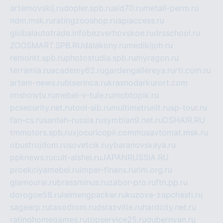
artemovskij.ru
dopler.spb.ru
aid70.ru
metall-perm.ru
ndm.msk.ru
ratingzooshop.ru
apiaccess.ru
globalautotrade.info
bezverhovskoe.ru
drsschool.ru
ZOOSMART.SPB.RU
dalakony.ru
medikijob.ru
remontt.spb.ru
photostudia.spb.ru
myragon.ru
terramia.ru
academy62.ru
gardengallereya.ru
rti.com.ru
artem-news.ru
biserinca.ru
krasnodarkurort.com
imshowtv.ru
mebel-v-tule.ru
mobtopik.ru
pcsecurity.net.ru
tool-sib.ru
multimetrunit.ru
sp-tour.ru
fan-cs.ru
santeh-russia.ru
symbian9.net.ru
DSHAIR.RU
tmmotors.spb.ru
xjocuricopii.com
musavtomat.msk.ru
obustrojdom.ru
sovetcik.ru
ybaranovskaya.ru
ppknews.ru
cult-alshei.ru
JAPANRUSSIA.RU
proekciyamebel.ru
imper-finans.ru
rim.org.ru
glamourai.ru
brassminus.ru
zabor-pro.ru
ftn.pp.ru
dorogoe58.ru
laimengpacker.ru
kuzova-zapchasti.ru
sageerp.ru
taxodrom.ru
dsrazvitie.ru
hardcity.net.ru
ratinghomegames.ru
topservice25.ru
gubernyan.ru