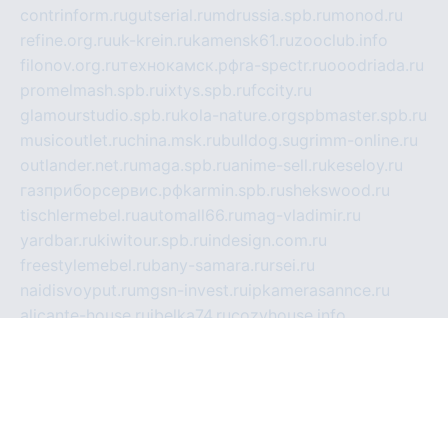
contrinform.ru
gutserial.ru
mdrussia.spb.ru
monod.ru
refine.org.ru
uk-krein.ru
kamensk61.ru
zooclub.info
filonov.org.ru
технокамск.рф
ra-spectr.ru
ooodriada.ru
promelmash.spb.ru
ixtys.spb.ru
fccity.ru
glamourstudio.spb.ru
kola-nature.org
spbmaster.spb.ru
musicoutlet.ru
china.msk.ru
bulldog.su
grimm-online.ru
outlander.net.ru
maga.spb.ru
anime-sell.ru
keseloy.ru
газприборсервис.рф
karmin.spb.ru
shekswood.ru
tischlermebel.ru
automall66.ru
mag-vladimir.ru
yardbar.ru
kiwitour.spb.ru
indesign.com.ru
freestylemebel.ru
bany-samara.ru
rsei.ru
naidisvoyput.ru
mgsn-invest.ru
ipkamerasannce.ru
alicante-house.ru
ibelka74.ru
cozyhouse.info
vlkargalev-studio.ru
700mb.ru
figura-ufa.ru
alina-live.ru
belarusiannews.ru
womenknow.ru
dos-vniimk.ru
sega.net.ru
dv.net.ru
phenomenonsofhistory.com
telesputnik.net.ru
wall.pp.ru
pylesosroidmi.ru
gtc-clan.ru
cligs.ru
bibikazap.ru
popova.org.ru