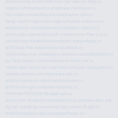
dieselvostok.ru
24hostel.msk.ru
w-dev.ru
f-ship.ru
regsmi.ru
filmnetwork.ru
malinasp.ru
kinosvin.ru
h2o-salon.ru
malutkayork.ru
deltaprim.spb.ru
tango-perm.ru
gooddir.ru
sgv.su
multiki-online.com
webkrasotki.com
cherinvest.ru
detskiy-ostrov.ru
ankou.spb.ru
alvesta1.ru
pdf-creator.ru
nix-files.org.ru
sakhatoday.ru
elektrikersymboler.ru
sputnikyes.ru
golf2club.msk.ru
aeforums.ru
zallclub.ru
multimodal.msk.ru
habaigry.ru
haikko.ru
sobakopedia.ru
isz-fest.ru
ewnc.info
screensaver-clock.net.ru
volnav.spb.ru
comnat.ru
npf.net.ru
7bit.pp.ru
kalugatur.ru
tesiaes.ru
card.com.ru
kazanka.spb.ru
gildiya-kuznecov.ru
kameryboavision.ru
griffoncom.spb.ru
fabrika-emotsiy.ru
PARK-MATROSOVA.RU
agat.spb.ru
avtoyurist-moskva1.ru
hardware.org.ru
схема-авто.рф
dg-lab.ru
angrup.ru
recruiter.spb.ru
music8.spb.ru
krsk124.ru
kubok.spb.ru
romanofforex.ru