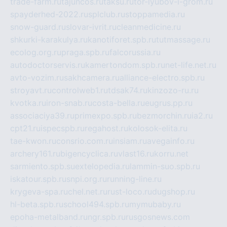
trade-farm.ru
tajuncos.ru
taksu.ru
tor-lyubov-i-grom.ru
spayderhed-2022.ru
splclub.ru
stoppamedia.ru
snow-guard.ru
slovar-ivrit.ru
cleanmedicine.ru
shkurki-karakulya.ru
kanotiforet.spb.ru
tutmassage.ru
ecolog.org.ru
praga.spb.ru
falcorussia.ru
autodoctorservis.ru
kamertondom.spb.ru
net-life.net.ru
avto-vozim.ru
sakhcamera.ru
alliance-electro.spb.ru
stroyavt.ru
controlweb1.ru
tdsak74.ru
kinzozo-ru.ru
kvotka.ru
iron-snab.ru
costa-bella.ru
eugrus.pp.ru
associaciya39.ru
primexpo.spb.ru
bezmorchin.ru
ia2.ru
cpt21.ru
ispecspb.ru
regahost.ru
kolosok-elita.ru
tae-kwon.ru
consrio.com.ru
insiam.ru
avegainfo.ru
archery161.ru
bigencyclica.ru
vlast16.ru
korru.net
sarmiento.spb.su
extelopedia.ru
lammin-suo.spb.ru
iskatour.spb.ru
snpi.org.ru
running-line.ru
krygeva-spa.ru
chel.net.ru
rust-loco.ru
dugshop.ru
hl-beta.spb.ru
school494.spb.ru
mymubaby.ru
epoha-metalband.ru
ngr.spb.ru
rusgosnews.com