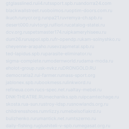
gtglasslined.ru
ii4.ru
tssport.spb.ru
andorra24.com
blackwallstreet.ru
oboimos.ru
optim-doors.com.ru
ikuch.ru
nycr.org.ru
npa21.ru
vremya-ch.spb.ru
desert000.ru
ivtorgi.ru
ifiori.ru
catalog-statei.ru
dcv.org.ru
spetsmaster174.ru
ipkameryhiseeu.ru
dum26.ru
ruspol.spb.ru
fr-opendp.ru
kam-solnyshko.ru
cheyenne-arapaho.ru
sevzapmetal.spb.ru
ted-lapidus.spb.ru
parasite-eliminator.ru
sigma-complete.ru
modernworld.ru
dama-moda.ru
eholot-group.ru
sk-nvkz.ru
DRONGOLD.RU
democratia2.ru
i-farmer.ru
mass-sport.org
jablonex.spb.ru
bookmess.ru
linkword.ru
refineua.com.ru
cs-spec.net.ru
altay-mebel.ru
DNK-THEATRE.RU
mechaniks.spb.ru
ipcamtechage.ru
skosta.ru
a-sun.ru
stroy-ldsp.ru
snowlands.org.ru
childrensshoes.ru
mrlizzy.ru
mebelsofiakrd.ru
bulizhenko.ru
rumantick.net.ru
mtszerno.ru
daily-fishing.ru
glushiteli-v-spb.ru
megasat.org.ru