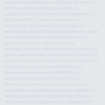
artemovskij.ru
dopler.spb.ru
aid70.ru
metall-perm.ru
ndm.msk.ru
ratingzooshop.ru
apiaccess.ru
globalautotrade.info
bezverhovskoe.ru
drsschool.ru
ZOOSMART.SPB.RU
dalakony.ru
medikijob.ru
remontt.spb.ru
photostudia.spb.ru
myragon.ru
terramia.ru
academy62.ru
gardengallereya.ru
rti.com.ru
artem-news.ru
biserinca.ru
krasnodarkurort.com
imshowtv.ru
mebel-v-tule.ru
mobtopik.ru
pcsecurity.net.ru
tool-sib.ru
multimetrunit.ru
sp-tour.ru
fan-cs.ru
santeh-russia.ru
symbian9.net.ru
DSHAIR.RU
tmmotors.spb.ru
xjocuricopii.com
musavtomat.msk.ru
obustrojdom.ru
sovetcik.ru
ybaranovskaya.ru
ppknews.ru
cult-alshei.ru
JAPANRUSSIA.RU
proekciyamebel.ru
imper-finans.ru
rim.org.ru
glamourai.ru
brassminus.ru
zabor-pro.ru
ftn.pp.ru
dorogoe58.ru
laimengpacker.ru
kuzova-zapchasti.ru
sageerp.ru
taxodrom.ru
dsrazvitie.ru
hardcity.net.ru
ratinghomegames.ru
topservice25.ru
gubernyan.ru