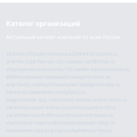
Каталог организаций
Актуальный каталог компаний по всей России
133chel.ru
13autor-kolonka.ru
2864420.ru
2rich.ru
3-d-file.ru
3d-file.ru
a-cdc.ru
aalse.ru
a380club.ru
airgungames.ru
accounts-112.ru
adler-jun.ru
adonyev.ru
alfeihavsalnassr.ru
altaipant.ru
argentinamia.ru
aria-family.ru
arkrym.ru
ashanet.ru
belgorod-day.ru
bankaribi.ru
bandamn.ru
bigfatcc.ru
blagodarenie-spb.ru
borodino-media.ru
card-voice.ru
cardvoice.ru
zed-online.ru
zvonitut.ru
zebra-tlt.ru
zarafshan.ru
york-life.ru
vintovoykompressor.ru
vladivostok-map.ru
vlknrussia.ru
wasabi-shop.ru
webamator.ru
zaryna.ru
youtubefree.ru
x-ton.ru