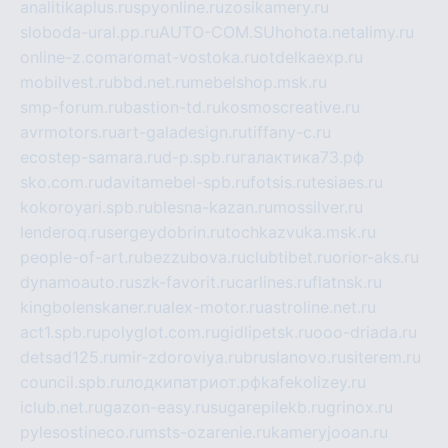
analitikaplus.ru
spyonline.ru
zosikamery.ru
sloboda-ural.pp.ru
AUTO-COM.SU
hohota.net
alimy.ru
online-z.com
aromat-vostoka.ru
otdelkaexp.ru
mobilvest.ru
bbd.net.ru
mebelshop.msk.ru
smp-forum.ru
bastion-td.ru
kosmoscreative.ru
avrmotors.ru
art-galadesign.ru
tiffany-c.ru
ecostep-samara.ru
d-p.spb.ru
галактика73.рф
sko.com.ru
davitamebel-spb.ru
fotsis.ru
tesiaes.ru
kokoroyari.spb.ru
blesna-kazan.ru
mossilver.ru
lenderoq.ru
sergeydobrin.ru
tochkazvuka.msk.ru
people-of-art.ru
bezzubova.ru
clubtibet.ru
orior-aks.ru
dynamoauto.ru
szk-favorit.ru
carlines.ru
flatnsk.ru
kingbolenskaner.ru
alex-motor.ru
astroline.net.ru
act1.spb.ru
polyglot.com.ru
gidlipetsk.ru
ooo-driada.ru
detsad125.ru
mir-zdoroviya.ru
bruslanovo.ru
siterem.ru
council.spb.ru
лодкипатриот.рф
kafekolizey.ru
iclub.net.ru
gazon-easy.ru
sugarepilekb.ru
grinox.ru
pylesostineco.ru
msts-ozarenie.ru
kameryjooan.ru