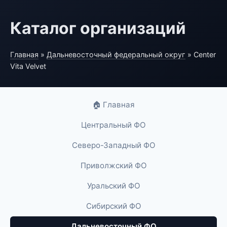
Каталог организаций
Главная
»
Дальневосточный федеральный округ
» Center
Vita Velvet
🏠 Главная
Центральный ФО
Северо-Западный ФО
Приволжский ФО
Уральский ФО
Сибирский ФО
Дальневосточный ФО