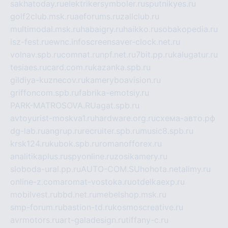
sakhatoday.ru
elektrikersymboler.ru
sputnikyes.ru
golf2club.msk.ru
aeforums.ru
zallclub.ru
multimodal.msk.ru
habaigry.ru
haikko.ru
sobakopedia.ru
isz-fest.ru
ewnc.info
screensaver-clock.net.ru
volnav.spb.ru
comnat.ru
npf.net.ru
7bit.pp.ru
kalugatur.ru
tesiaes.ru
card.com.ru
kazanka.spb.ru
gildiya-kuznecov.ru
kameryboavision.ru
griffoncom.spb.ru
fabrika-emotsiy.ru
PARK-MATROSOVA.RU
agat.spb.ru
avtoyurist-moskva1.ru
hardware.org.ru
схема-авто.рф
dg-lab.ru
angrup.ru
recruiter.spb.ru
music8.spb.ru
krsk124.ru
kubok.spb.ru
romanofforex.ru
analitikaplus.ru
spyonline.ru
zosikamery.ru
sloboda-ural.pp.ru
AUTO-COM.SU
hohota.net
alimy.ru
online-z.com
aromat-vostoka.ru
otdelkaexp.ru
mobilvest.ru
bbd.net.ru
mebelshop.msk.ru
smp-forum.ru
bastion-td.ru
kosmoscreative.ru
avrmotors.ru
art-galadesign.ru
tiffany-c.ru