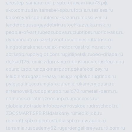
ecostep-samara.ru
d-p.spb.ru
галактика73.рф
sko.com.ru
davitamebel-spb.ru
fotsis.ru
tesiaes.ru
kokoroyari.spb.ru
blesna-kazan.ru
mossilver.ru
lenderoq.ru
sergeydobrin.ru
tochkazvuka.msk.ru
people-of-art.ru
bezzubova.ru
clubtibet.ru
orior-aks.ru
dynamoauto.ru
szk-favorit.ru
carlines.ru
flatnsk.ru
kingbolenskaner.ru
alex-motor.ru
astroline.net.ru
act1.spb.ru
polyglot.com.ru
gidlipetsk.ru
ooo-driada.ru
detsad125.ru
mir-zdoroviya.ru
bruslanovo.ru
siterem.ru
council.spb.ru
лодкипатриот.рф
kafekolizey.ru
iclub.net.ru
gazon-easy.ru
sugarepilekb.ru
grinox.ru
pylesostineco.ru
msts-ozarenie.ru
kameryjooan.ru
artemovskij.ru
dopler.spb.ru
aid70.ru
metall-perm.ru
ndm.msk.ru
ratingzooshop.ru
apiaccess.ru
globalautotrade.info
bezverhovskoe.ru
drsschool.ru
ZOOSMART.SPB.RU
dalakony.ru
medikijob.ru
remontt.spb.ru
photostudia.spb.ru
myragon.ru
terramia.ru
academy62.ru
gardengallereya.ru
rti.com.ru