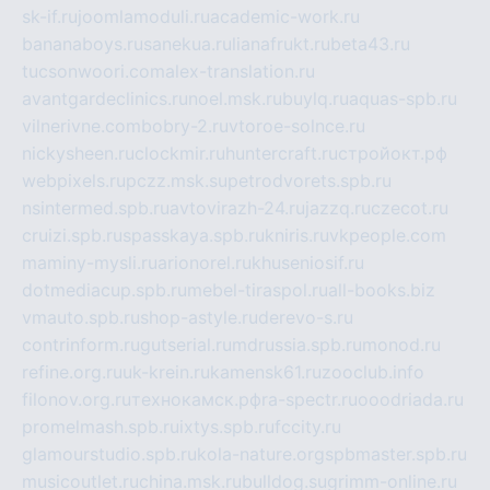
sk-if.ru
joomlamoduli.ru
academic-work.ru
bananaboys.ru
sanekua.ru
lianafrukt.ru
beta43.ru
tucsonwoori.com
alex-translation.ru
avantgardeclinics.ru
noel.msk.ru
buylq.ru
aquas-spb.ru
vilnerivne.com
bobry-2.ru
vtoroe-solnce.ru
nickysheen.ru
clockmir.ru
huntercraft.ru
стройокт.рф
webpixels.ru
pczz.msk.su
petrodvorets.spb.ru
nsintermed.spb.ru
avtovirazh-24.ru
jazzq.ru
czecot.ru
cruizi.spb.ru
spasskaya.spb.ru
kniris.ru
vkpeople.com
maminy-mysli.ru
arionorel.ru
khuseniosif.ru
dotmediacup.spb.ru
mebel-tiraspol.ru
all-books.biz
vmauto.spb.ru
shop-astyle.ru
derevo-s.ru
contrinform.ru
gutserial.ru
mdrussia.spb.ru
monod.ru
refine.org.ru
uk-krein.ru
kamensk61.ru
zooclub.info
filonov.org.ru
технокамск.рф
ra-spectr.ru
ooodriada.ru
promelmash.spb.ru
ixtys.spb.ru
fccity.ru
glamourstudio.spb.ru
kola-nature.org
spbmaster.spb.ru
musicoutlet.ru
china.msk.ru
bulldog.su
grimm-online.ru