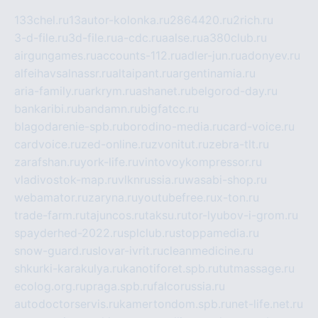
133chel.ru
13autor-kolonka.ru
2864420.ru
2rich.ru
3-d-file.ru
3d-file.ru
a-cdc.ru
aalse.ru
a380club.ru
airgungames.ru
accounts-112.ru
adler-jun.ru
adonyev.ru
alfeihavsalnassr.ru
altaipant.ru
argentinamia.ru
aria-family.ru
arkrym.ru
ashanet.ru
belgorod-day.ru
bankaribi.ru
bandamn.ru
bigfatcc.ru
blagodarenie-spb.ru
borodino-media.ru
card-voice.ru
cardvoice.ru
zed-online.ru
zvonitut.ru
zebra-tlt.ru
zarafshan.ru
york-life.ru
vintovoykompressor.ru
vladivostok-map.ru
vlknrussia.ru
wasabi-shop.ru
webamator.ru
zaryna.ru
youtubefree.ru
x-ton.ru
trade-farm.ru
tajuncos.ru
taksu.ru
tor-lyubov-i-grom.ru
spayderhed-2022.ru
splclub.ru
stoppamedia.ru
snow-guard.ru
slovar-ivrit.ru
cleanmedicine.ru
shkurki-karakulya.ru
kanotiforet.spb.ru
tutmassage.ru
ecolog.org.ru
praga.spb.ru
falcorussia.ru
autodoctorservis.ru
kamertondom.spb.ru
net-life.net.ru