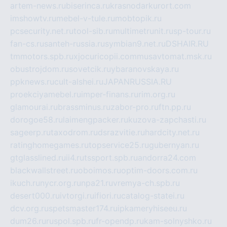
artem-news.ru
biserinca.ru
krasnodarkurort.com
imshowtv.ru
mebel-v-tule.ru
mobtopik.ru
pcsecurity.net.ru
tool-sib.ru
multimetrunit.ru
sp-tour.ru
fan-cs.ru
santeh-russia.ru
symbian9.net.ru
DSHAIR.RU
tmmotors.spb.ru
xjocuricopii.com
musavtomat.msk.ru
obustrojdom.ru
sovetcik.ru
ybaranovskaya.ru
ppknews.ru
cult-alshei.ru
JAPANRUSSIA.RU
proekciyamebel.ru
imper-finans.ru
rim.org.ru
glamourai.ru
brassminus.ru
zabor-pro.ru
ftn.pp.ru
dorogoe58.ru
laimengpacker.ru
kuzova-zapchasti.ru
sageerp.ru
taxodrom.ru
dsrazvitie.ru
hardcity.net.ru
ratinghomegames.ru
topservice25.ru
gubernyan.ru
gtglasslined.ru
ii4.ru
tssport.spb.ru
andorra24.com
blackwallstreet.ru
oboimos.ru
optim-doors.com.ru
ikuch.ru
nycr.org.ru
npa21.ru
vremya-ch.spb.ru
desert000.ru
ivtorgi.ru
ifiori.ru
catalog-statei.ru
dcv.org.ru
spetsmaster174.ru
ipkameryhiseeu.ru
dum26.ru
ruspol.spb.ru
fr-opendp.ru
kam-solnyshko.ru