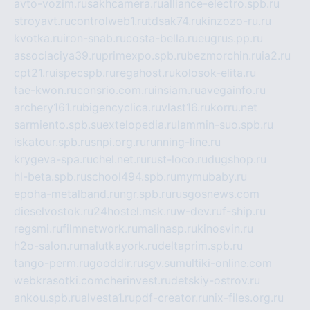
avto-vozim.ru
sakhcamera.ru
alliance-electro.spb.ru
stroyavt.ru
controlweb1.ru
tdsak74.ru
kinzozo-ru.ru
kvotka.ru
iron-snab.ru
costa-bella.ru
eugrus.pp.ru
associaciya39.ru
primexpo.spb.ru
bezmorchin.ru
ia2.ru
cpt21.ru
ispecspb.ru
regahost.ru
kolosok-elita.ru
tae-kwon.ru
consrio.com.ru
insiam.ru
avegainfo.ru
archery161.ru
bigencyclica.ru
vlast16.ru
korru.net
sarmiento.spb.su
extelopedia.ru
lammin-suo.spb.ru
iskatour.spb.ru
snpi.org.ru
running-line.ru
krygeva-spa.ru
chel.net.ru
rust-loco.ru
dugshop.ru
hl-beta.spb.ru
school494.spb.ru
mymubaby.ru
epoha-metalband.ru
ngr.spb.ru
rusgosnews.com
dieselvostok.ru
24hostel.msk.ru
w-dev.ru
f-ship.ru
regsmi.ru
filmnetwork.ru
malinasp.ru
kinosvin.ru
h2o-salon.ru
malutkayork.ru
deltaprim.spb.ru
tango-perm.ru
gooddir.ru
sgv.su
multiki-online.com
webkrasotki.com
cherinvest.ru
detskiy-ostrov.ru
ankou.spb.ru
alvesta1.ru
pdf-creator.ru
nix-files.org.ru