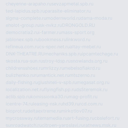
cheyenne-arapaho.ru
sevzapmetal.spb.ru
ted-lapidus.spb.ru
parasite-eliminator.ru
sigma-complete.ru
modernworld.ru
dama-moda.ru
eholot-group.ru
sk-nvkz.ru
DRONGOLD.RU
democratia2.ru
i-farmer.ru
mass-sport.org
jablonex.spb.ru
bookmess.ru
linkword.ru
refineua.com.ru
cs-spec.net.ru
altay-mebel.ru
DNK-THEATRE.RU
mechaniks.spb.ru
ipcamtechage.ru
skosta.ru
a-sun.ru
stroy-ldsp.ru
snowlands.org.ru
childrensshoes.ru
mrlizzy.ru
mebelsofiakrd.ru
bulizhenko.ru
rumantick.net.ru
mtszerno.ru
daily-fishing.ru
glushiteli-v-spb.ru
megasat.org.ru
localization.net.ru
flyingfish.pp.ru
ds5teremok.ru
aclib.spb.ru
komissionka30.ru
mag-profit.ru
icentre-74.ru
leasing-nsk.ru
hd39.ru
rcd.com.ru
bioprot.ru
deltaextreme.ru
mirkotlov07.ru
mycrossway.ru
temamedia.ru
art-fusing.ru
cbslefort.ru
sunroadwatch.ru
citroen-yaroslavl.ru
ratnews.msk.ru