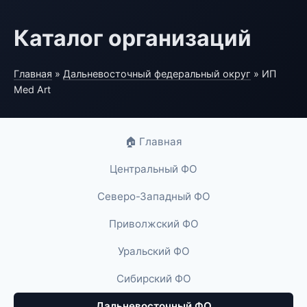
Каталог организаций
Главная
»
Дальневосточный федеральный округ
» ИП
Med Art
🏠 Главная
Центральный ФО
Северо-Западный ФО
Приволжский ФО
Уральский ФО
Сибирский ФО
Дальневосточный ФО