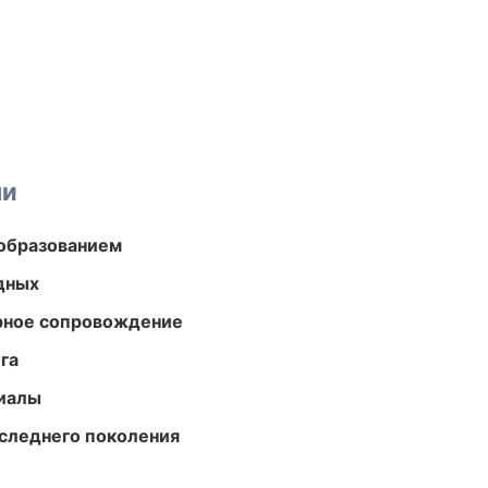
ми
образованием
одных
урное сопровождение
га
риалы
следнего поколения