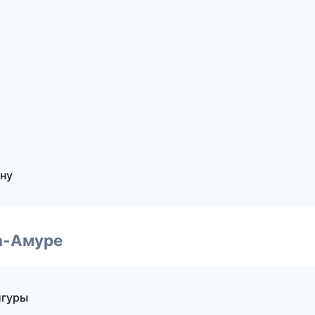
ону
а-Амуре
игуры