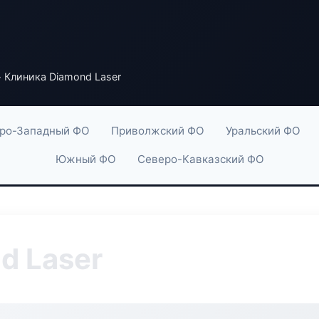
 Клиника Diamond Laser
ро-Западный ФО
Приволжский ФО
Уральский ФО
Южный ФО
Северо-Кавказский ФО
d Laser