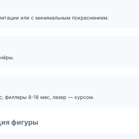
литации или с минимальным покраснением.
тнёры.
с, филлеры 8-18 мес, лазер — курсом.
ция фигуры