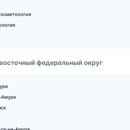
 косметология
ология
евосточный федеральный округ
муре
а-Амуре
нск
ьск-на-Амуре