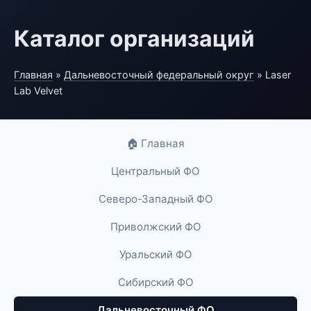
Каталог организаций
Главная
»
Дальневосточный федеральный округ
» Laser
Lab Velvet
🏠 Главная
Центральный ФО
Северо-Западный ФО
Приволжский ФО
Уральский ФО
Сибирский ФО
Дальневосточный ФО