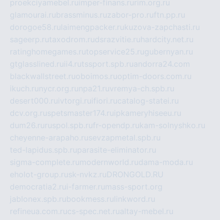
proekciyamebel.ru
imper-finans.ru
rim.org.ru
glamourai.ru
brassminus.ru
zabor-pro.ru
ftn.pp.ru
dorogoe58.ru
laimengpacker.ru
kuzova-zapchasti.ru
sageerp.ru
taxodrom.ru
dsrazvitie.ru
hardcity.net.ru
ratinghomegames.ru
topservice25.ru
gubernyan.ru
gtglasslined.ru
ii4.ru
tssport.spb.ru
andorra24.com
blackwallstreet.ru
oboimos.ru
optim-doors.com.ru
ikuch.ru
nycr.org.ru
npa21.ru
vremya-ch.spb.ru
desert000.ru
ivtorgi.ru
ifiori.ru
catalog-statei.ru
dcv.org.ru
spetsmaster174.ru
ipkameryhiseeu.ru
dum26.ru
ruspol.spb.ru
fr-opendp.ru
kam-solnyshko.ru
cheyenne-arapaho.ru
sevzapmetal.spb.ru
ted-lapidus.spb.ru
parasite-eliminator.ru
sigma-complete.ru
modernworld.ru
dama-moda.ru
eholot-group.ru
sk-nvkz.ru
DRONGOLD.RU
democratia2.ru
i-farmer.ru
mass-sport.org
jablonex.spb.ru
bookmess.ru
linkword.ru
refineua.com.ru
cs-spec.net.ru
altay-mebel.ru