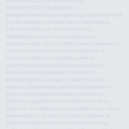
griffoncom.spb.ru
fabrika-emotsiy.ru
PARK-MATROSOVA.RU
agat.spb.ru
avtoyurist-moskva1.ru
hardware.org.ru
схема-авто.рф
dg-lab.ru
angrup.ru
recruiter.spb.ru
music8.spb.ru
krsk124.ru
kubok.spb.ru
romanofforex.ru
analitikaplus.ru
spyonline.ru
zosikamery.ru
sloboda-ural.pp.ru
AUTO-COM.SU
hohota.net
alimy.ru
online-z.com
aromat-vostoka.ru
otdelkaexp.ru
mobilvest.ru
bbd.net.ru
mebelshop.msk.ru
smp-forum.ru
bastion-td.ru
kosmoscreative.ru
avrmotors.ru
art-galadesign.ru
tiffany-c.ru
ecostep-samara.ru
d-p.spb.ru
галактика73.рф
sko.com.ru
davitamebel-spb.ru
fotsis.ru
tesiaes.ru
kokoroyari.spb.ru
blesna-kazan.ru
mossilver.ru
lenderoq.ru
sergeydobrin.ru
tochkazvuka.msk.ru
people-of-art.ru
bezzubova.ru
clubtibet.ru
orior-aks.ru
dynamoauto.ru
szk-favorit.ru
carlines.ru
flatnsk.ru
kingbolenskaner.ru
alex-motor.ru
astroline.net.ru