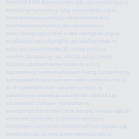
DNK-THEATRE.RU
mechaniks.spb.ru
ipcamtechage.ru
skosta.ru
a-sun.ru
stroy-ldsp.ru
snowlands.org.ru
childrensshoes.ru
mrlizzy.ru
mebelsofiakrd.ru
bulizhenko.ru
rumantick.net.ru
mtszerno.ru
daily-fishing.ru
glushiteli-v-spb.ru
megasat.org.ru
localization.net.ru
flyingfish.pp.ru
ds5teremok.ru
aclib.spb.ru
komissionka30.ru
mag-profit.ru
icentre-74.ru
leasing-nsk.ru
hd39.ru
rcd.com.ru
bioprot.ru
deltaextreme.ru
mirkotlov07.ru
mycrossway.ru
temamedia.ru
art-fusing.ru
cbslefort.ru
sunroadwatch.ru
citroen-yaroslavl.ru
ratnews.msk.ru
sk-if.ru
joomlamoduli.ru
academic-work.ru
bananaboys.ru
sanekua.ru
lianafrukt.ru
beta43.ru
tucsonwoori.com
alex-translation.ru
avantgardeclinics.ru
noel.msk.ru
buylq.ru
aquas-spb.ru
vilnerivne.com
bobry-2.ru
vtoroe-solnce.ru
nickysheen.ru
clockmir.ru
huntercraft.ru
стройокт.рф
webpixels.ru
pczz.msk.su
petrodvorets.spb.ru