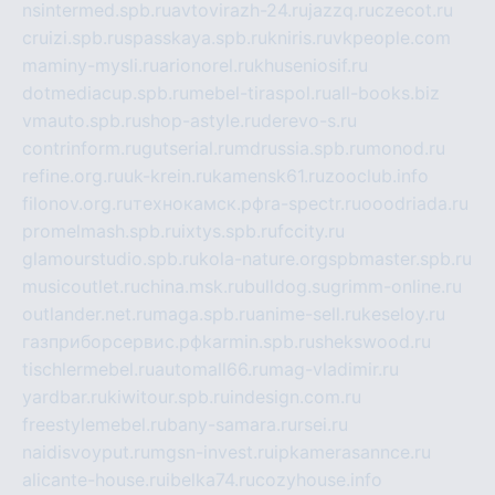
nsintermed.spb.ru
avtovirazh-24.ru
jazzq.ru
czecot.ru
cruizi.spb.ru
spasskaya.spb.ru
kniris.ru
vkpeople.com
maminy-mysli.ru
arionorel.ru
khuseniosif.ru
dotmediacup.spb.ru
mebel-tiraspol.ru
all-books.biz
vmauto.spb.ru
shop-astyle.ru
derevo-s.ru
contrinform.ru
gutserial.ru
mdrussia.spb.ru
monod.ru
refine.org.ru
uk-krein.ru
kamensk61.ru
zooclub.info
filonov.org.ru
технокамск.рф
ra-spectr.ru
ooodriada.ru
promelmash.spb.ru
ixtys.spb.ru
fccity.ru
glamourstudio.spb.ru
kola-nature.org
spbmaster.spb.ru
musicoutlet.ru
china.msk.ru
bulldog.su
grimm-online.ru
outlander.net.ru
maga.spb.ru
anime-sell.ru
keseloy.ru
газприборсервис.рф
karmin.spb.ru
shekswood.ru
tischlermebel.ru
automall66.ru
mag-vladimir.ru
yardbar.ru
kiwitour.spb.ru
indesign.com.ru
freestylemebel.ru
bany-samara.ru
rsei.ru
naidisvoyput.ru
mgsn-invest.ru
ipkamerasannce.ru
alicante-house.ru
ibelka74.ru
cozyhouse.info