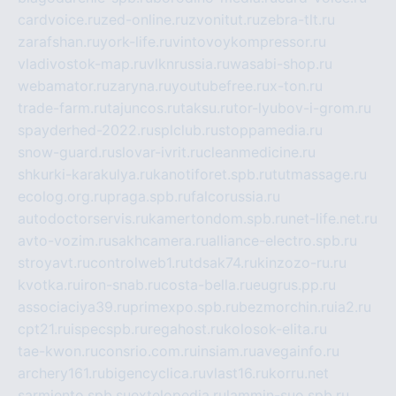
cardvoice.ru
zed-online.ru
zvonitut.ru
zebra-tlt.ru
zarafshan.ru
york-life.ru
vintovoykompressor.ru
vladivostok-map.ru
vlknrussia.ru
wasabi-shop.ru
webamator.ru
zaryna.ru
youtubefree.ru
x-ton.ru
trade-farm.ru
tajuncos.ru
taksu.ru
tor-lyubov-i-grom.ru
spayderhed-2022.ru
splclub.ru
stoppamedia.ru
snow-guard.ru
slovar-ivrit.ru
cleanmedicine.ru
shkurki-karakulya.ru
kanotiforet.spb.ru
tutmassage.ru
ecolog.org.ru
praga.spb.ru
falcorussia.ru
autodoctorservis.ru
kamertondom.spb.ru
net-life.net.ru
avto-vozim.ru
sakhcamera.ru
alliance-electro.spb.ru
stroyavt.ru
controlweb1.ru
tdsak74.ru
kinzozo-ru.ru
kvotka.ru
iron-snab.ru
costa-bella.ru
eugrus.pp.ru
associaciya39.ru
primexpo.spb.ru
bezmorchin.ru
ia2.ru
cpt21.ru
ispecspb.ru
regahost.ru
kolosok-elita.ru
tae-kwon.ru
consrio.com.ru
insiam.ru
avegainfo.ru
archery161.ru
bigencyclica.ru
vlast16.ru
korru.net
sarmiento.spb.su
extelopedia.ru
lammin-suo.spb.ru