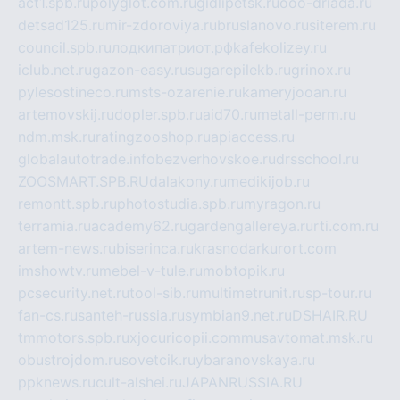
act1.spb.ru
polyglot.com.ru
gidlipetsk.ru
ooo-driada.ru
detsad125.ru
mir-zdoroviya.ru
bruslanovo.ru
siterem.ru
council.spb.ru
лодкипатриот.рф
kafekolizey.ru
iclub.net.ru
gazon-easy.ru
sugarepilekb.ru
grinox.ru
pylesostineco.ru
msts-ozarenie.ru
kameryjooan.ru
artemovskij.ru
dopler.spb.ru
aid70.ru
metall-perm.ru
ndm.msk.ru
ratingzooshop.ru
apiaccess.ru
globalautotrade.info
bezverhovskoe.ru
drsschool.ru
ZOOSMART.SPB.RU
dalakony.ru
medikijob.ru
remontt.spb.ru
photostudia.spb.ru
myragon.ru
terramia.ru
academy62.ru
gardengallereya.ru
rti.com.ru
artem-news.ru
biserinca.ru
krasnodarkurort.com
imshowtv.ru
mebel-v-tule.ru
mobtopik.ru
pcsecurity.net.ru
tool-sib.ru
multimetrunit.ru
sp-tour.ru
fan-cs.ru
santeh-russia.ru
symbian9.net.ru
DSHAIR.RU
tmmotors.spb.ru
xjocuricopii.com
musavtomat.msk.ru
obustrojdom.ru
sovetcik.ru
ybaranovskaya.ru
ppknews.ru
cult-alshei.ru
JAPANRUSSIA.RU