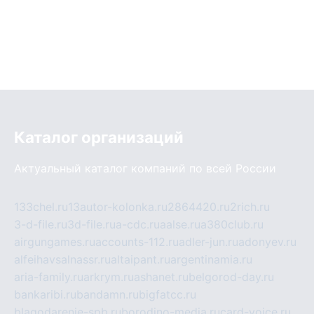
Каталог организаций
Актуальный каталог компаний по всей России
133chel.ru
13autor-kolonka.ru
2864420.ru
2rich.ru
3-d-file.ru
3d-file.ru
a-cdc.ru
aalse.ru
a380club.ru
airgungames.ru
accounts-112.ru
adler-jun.ru
adonyev.ru
alfeihavsalnassr.ru
altaipant.ru
argentinamia.ru
aria-family.ru
arkrym.ru
ashanet.ru
belgorod-day.ru
bankaribi.ru
bandamn.ru
bigfatcc.ru
blagodarenie-spb.ru
borodino-media.ru
card-voice.ru