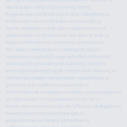
iskatour.spb.ru
snpi.org.ru
running-line.ru
krygeva-spa.ru
chel.net.ru
rust-loco.ru
dugshop.ru
hl-beta.spb.ru
school494.spb.ru
mymubaby.ru
epoha-metalband.ru
ngr.spb.ru
rusgosnews.com
dieselvostok.ru
24hostel.msk.ru
w-dev.ru
f-ship.ru
regsmi.ru
filmnetwork.ru
malinasp.ru
kinosvin.ru
h2o-salon.ru
malutkayork.ru
deltaprim.spb.ru
tango-perm.ru
gooddir.ru
sgv.su
multiki-online.com
webkrasotki.com
cherinvest.ru
detskiy-ostrov.ru
ankou.spb.ru
alvesta1.ru
pdf-creator.ru
nix-files.org.ru
sakhatoday.ru
elektrikersymboler.ru
sputnikyes.ru
golf2club.msk.ru
aeforums.ru
zallclub.ru
multimodal.msk.ru
habaigry.ru
haikko.ru
sobakopedia.ru
isz-fest.ru
ewnc.info
screensaver-clock.net.ru
volnav.spb.ru
comnat.ru
npf.net.ru
7bit.pp.ru
kalugatur.ru
tesiaes.ru
card.com.ru
kazanka.spb.ru
gildiya-kuznecov.ru
kameryboavision.ru