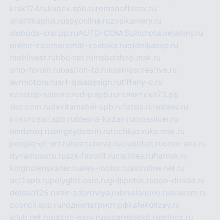
krsk124.ru
kubok.spb.ru
romanofforex.ru
analitikaplus.ru
spyonline.ru
zosikamery.ru
sloboda-ural.pp.ru
AUTO-COM.SU
hohota.net
alimy.ru
online-z.com
aromat-vostoka.ru
otdelkaexp.ru
mobilvest.ru
bbd.net.ru
mebelshop.msk.ru
smp-forum.ru
bastion-td.ru
kosmoscreative.ru
avrmotors.ru
art-galadesign.ru
tiffany-c.ru
ecostep-samara.ru
d-p.spb.ru
галактика73.рф
sko.com.ru
davitamebel-spb.ru
fotsis.ru
tesiaes.ru
kokoroyari.spb.ru
blesna-kazan.ru
mossilver.ru
lenderoq.ru
sergeydobrin.ru
tochkazvuka.msk.ru
people-of-art.ru
bezzubova.ru
clubtibet.ru
orior-aks.ru
dynamoauto.ru
szk-favorit.ru
carlines.ru
flatnsk.ru
kingbolenskaner.ru
alex-motor.ru
astroline.net.ru
act1.spb.ru
polyglot.com.ru
gidlipetsk.ru
ooo-driada.ru
detsad125.ru
mir-zdoroviya.ru
bruslanovo.ru
siterem.ru
council.spb.ru
лодкипатриот.рф
kafekolizey.ru
iclub.net.ru
gazon-easy.ru
sugarepilekb.ru
grinox.ru