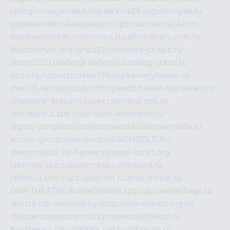
ratinghomegames.ru
topservice25.ru
gubernyan.ru
gtglasslined.ru
ii4.ru
tssport.spb.ru
andorra24.com
blackwallstreet.ru
oboimos.ru
optim-doors.com.ru
ikuch.ru
nycr.org.ru
npa21.ru
vremya-ch.spb.ru
desert000.ru
ivtorgi.ru
ifiori.ru
catalog-statei.ru
dcv.org.ru
spetsmaster174.ru
ipkameryhiseeu.ru
dum26.ru
ruspol.spb.ru
fr-opendp.ru
kam-solnyshko.ru
cheyenne-arapaho.ru
sevzapmetal.spb.ru
ted-lapidus.spb.ru
parasite-eliminator.ru
sigma-complete.ru
modernworld.ru
dama-moda.ru
eholot-group.ru
sk-nvkz.ru
DRONGOLD.RU
democratia2.ru
i-farmer.ru
mass-sport.org
jablonex.spb.ru
bookmess.ru
linkword.ru
refineua.com.ru
cs-spec.net.ru
altay-mebel.ru
DNK-THEATRE.RU
mechaniks.spb.ru
ipcamtechage.ru
skosta.ru
a-sun.ru
stroy-ldsp.ru
snowlands.org.ru
childrensshoes.ru
mrlizzy.ru
mebelsofiakrd.ru
bulizhenko.ru
rumantick.net.ru
mtszerno.ru