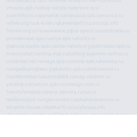
vmauto.spb.ru
shop-astyle.ru
derevo-s.ru
contrinform.ru
gutserial.ru
mdrussia.spb.ru
monod.ru
refine.org.ru
uk-krein.ru
kamensk61.ru
zooclub.info
filonov.org.ru
технокамск.рф
ra-spectr.ru
ooodriada.ru
promelmash.spb.ru
ixtys.spb.ru
fccity.ru
glamourstudio.spb.ru
kola-nature.org
spbmaster.spb.ru
musicoutlet.ru
china.msk.ru
bulldog.su
grimm-online.ru
outlander.net.ru
maga.spb.ru
anime-sell.ru
keseloy.ru
газприборсервис.рф
karmin.spb.ru
shekswood.ru
tischlermebel.ru
automall66.ru
mag-vladimir.ru
yardbar.ru
kiwitour.spb.ru
indesign.com.ru
freestylemebel.ru
bany-samara.ru
rsei.ru
naidisvoyput.ru
mgsn-invest.ru
ipkamerasannce.ru
alicante-house.ru
ibelka74.ru
cozyhouse.info
vlkargalev-studio.ru
700mb.ru
figura-ufa.ru
alina-live.ru
belarusiannews.ru
womenknow.ru
dos-vniimk.ru
sega.net.ru
dv.net.ru
phenomenonsofhistory.com