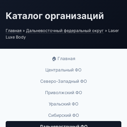
Каталог организаций
Главная
»
Дальневосточный федеральный округ
» Laser
Luxe Body
🏠 Главная
Центральный ФО
Северо-Западный ФО
Приволжский ФО
Уральский ФО
Сибирский ФО
Дальневосточный ФО