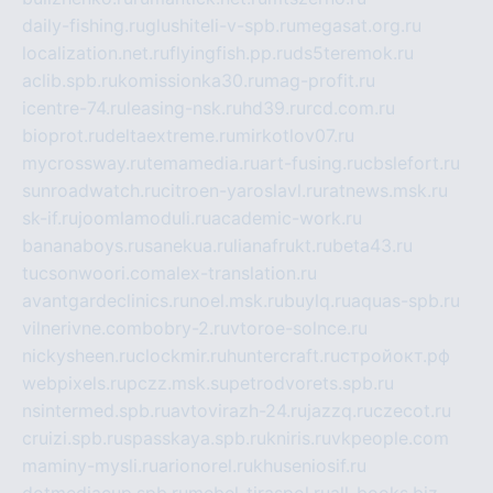
daily-fishing.ru
glushiteli-v-spb.ru
megasat.org.ru
localization.net.ru
flyingfish.pp.ru
ds5teremok.ru
aclib.spb.ru
komissionka30.ru
mag-profit.ru
icentre-74.ru
leasing-nsk.ru
hd39.ru
rcd.com.ru
bioprot.ru
deltaextreme.ru
mirkotlov07.ru
mycrossway.ru
temamedia.ru
art-fusing.ru
cbslefort.ru
sunroadwatch.ru
citroen-yaroslavl.ru
ratnews.msk.ru
sk-if.ru
joomlamoduli.ru
academic-work.ru
bananaboys.ru
sanekua.ru
lianafrukt.ru
beta43.ru
tucsonwoori.com
alex-translation.ru
avantgardeclinics.ru
noel.msk.ru
buylq.ru
aquas-spb.ru
vilnerivne.com
bobry-2.ru
vtoroe-solnce.ru
nickysheen.ru
clockmir.ru
huntercraft.ru
стройокт.рф
webpixels.ru
pczz.msk.su
petrodvorets.spb.ru
nsintermed.spb.ru
avtovirazh-24.ru
jazzq.ru
czecot.ru
cruizi.spb.ru
spasskaya.spb.ru
kniris.ru
vkpeople.com
maminy-mysli.ru
arionorel.ru
khuseniosif.ru
dotmediacup.spb.ru
mebel-tiraspol.ru
all-books.biz