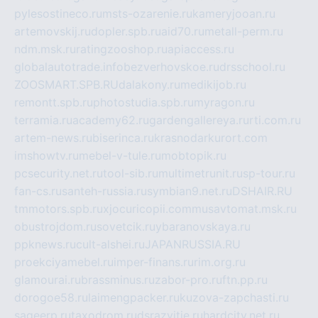
pylesostineco.ru
msts-ozarenie.ru
kameryjooan.ru
artemovskij.ru
dopler.spb.ru
aid70.ru
metall-perm.ru
ndm.msk.ru
ratingzooshop.ru
apiaccess.ru
globalautotrade.info
bezverhovskoe.ru
drsschool.ru
ZOOSMART.SPB.RU
dalakony.ru
medikijob.ru
remontt.spb.ru
photostudia.spb.ru
myragon.ru
terramia.ru
academy62.ru
gardengallereya.ru
rti.com.ru
artem-news.ru
biserinca.ru
krasnodarkurort.com
imshowtv.ru
mebel-v-tule.ru
mobtopik.ru
pcsecurity.net.ru
tool-sib.ru
multimetrunit.ru
sp-tour.ru
fan-cs.ru
santeh-russia.ru
symbian9.net.ru
DSHAIR.RU
tmmotors.spb.ru
xjocuricopii.com
musavtomat.msk.ru
obustrojdom.ru
sovetcik.ru
ybaranovskaya.ru
ppknews.ru
cult-alshei.ru
JAPANRUSSIA.RU
proekciyamebel.ru
imper-finans.ru
rim.org.ru
glamourai.ru
brassminus.ru
zabor-pro.ru
ftn.pp.ru
dorogoe58.ru
laimengpacker.ru
kuzova-zapchasti.ru
sageerp.ru
taxodrom.ru
dsrazvitie.ru
hardcity.net.ru