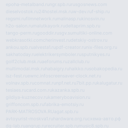
epoha-metalband.ru
ngr.spb.ru
rusgosnews.com
dieselvostok.ru
24hostel.msk.ru
w-dev.ru
f-ship.ru
regsmi.ru
filmnetwork.ru
malinasp.ru
kinosvin.ru
h2o-salon.ru
malutkayork.ru
deltaprim.spb.ru
tango-perm.ru
gooddir.ru
sgv.su
multiki-online.com
webkrasotki.com
cherinvest.ru
detskiy-ostrov.ru
ankou.spb.ru
alvesta1.ru
pdf-creator.ru
nix-files.org.ru
sakhatoday.ru
elektrikersymboler.ru
sputnikyes.ru
golf2club.msk.ru
aeforums.ru
zallclub.ru
multimodal.msk.ru
habaigry.ru
haikko.ru
sobakopedia.ru
isz-fest.ru
ewnc.info
screensaver-clock.net.ru
volnav.spb.ru
comnat.ru
npf.net.ru
7bit.pp.ru
kalugatur.ru
tesiaes.ru
card.com.ru
kazanka.spb.ru
gildiya-kuznecov.ru
kameryboavision.ru
griffoncom.spb.ru
fabrika-emotsiy.ru
PARK-MATROSOVA.RU
agat.spb.ru
avtoyurist-moskva1.ru
hardware.org.ru
схема-авто.рф
dg-lab.ru
angrup.ru
recruiter.spb.ru
music8.spb.ru