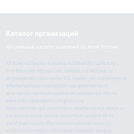
Каталог организаций
Актуальный каталог компаний по всей России
133chel.ru
13autor-kolonka.ru
2864420.ru
2rich.ru
3-d-file.ru
3d-file.ru
a-cdc.ru
aalse.ru
a380club.ru
airgungames.ru
accounts-112.ru
adler-jun.ru
adonyev.ru
alfeihavsalnassr.ru
altaipant.ru
argentinamia.ru
aria-family.ru
arkrym.ru
ashanet.ru
belgorod-day.ru
bankaribi.ru
bandamn.ru
bigfatcc.ru
blagodarenie-spb.ru
borodino-media.ru
card-voice.ru
cardvoice.ru
zed-online.ru
zvonitut.ru
zebra-tlt.ru
zarafshan.ru
york-life.ru
vintovoykompressor.ru
vladivostok-map.ru
vlknrussia.ru
wasabi-shop.ru