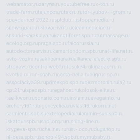
webamator.ru
zaryna.ru
youtubefree.ru
x-ton.ru
trade-farm.ru
tajuncos.ru
taksu.ru
tor-lyubov-i-grom.ru
spayderhed-2022.ru
splclub.ru
stoppamedia.ru
snow-guard.ru
slovar-ivrit.ru
cleanmedicine.ru
shkurki-karakulya.ru
kanotiforet.spb.ru
tutmassage.ru
ecolog.org.ru
praga.spb.ru
falcorussia.ru
autodoctorservis.ru
kamertondom.spb.ru
net-life.net.ru
avto-vozim.ru
sakhcamera.ru
alliance-electro.spb.ru
stroyavt.ru
controlweb1.ru
tdsak74.ru
kinzozo-ru.ru
kvotka.ru
iron-snab.ru
costa-bella.ru
eugrus.pp.ru
associaciya39.ru
primexpo.spb.ru
bezmorchin.ru
ia2.ru
cpt21.ru
ispecspb.ru
regahost.ru
kolosok-elita.ru
tae-kwon.ru
consrio.com.ru
insiam.ru
avegainfo.ru
archery161.ru
bigencyclica.ru
vlast16.ru
korru.net
sarmiento.spb.su
extelopedia.ru
lammin-suo.spb.ru
iskatour.spb.ru
snpi.org.ru
running-line.ru
krygeva-spa.ru
chel.net.ru
rust-loco.ru
dugshop.ru
hl-beta.spb.ru
school494.spb.ru
mymubaby.ru