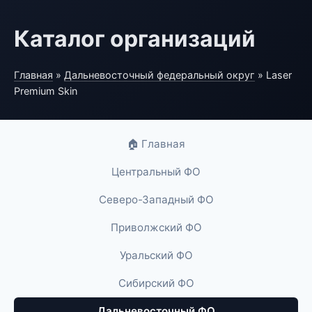
Каталог организаций
Главная
»
Дальневосточный федеральный округ
» Laser
Premium Skin
🏠 Главная
Центральный ФО
Северо-Западный ФО
Приволжский ФО
Уральский ФО
Сибирский ФО
Дальневосточный ФО