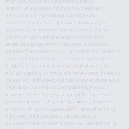
mobilvest.ru
bbd.net.ru
mebelshop.msk.ru
smp-forum.ru
bastion-td.ru
kosmoscreative.ru
avrmotors.ru
art-galadesign.ru
tiffany-c.ru
ecostep-samara.ru
d-p.spb.ru
галактика73.рф
sko.com.ru
davitamebel-spb.ru
fotsis.ru
tesiaes.ru
kokoroyari.spb.ru
blesna-kazan.ru
mossilver.ru
lenderoq.ru
sergeydobrin.ru
tochkazvuka.msk.ru
people-of-art.ru
bezzubova.ru
clubtibet.ru
orior-aks.ru
dynamoauto.ru
szk-favorit.ru
carlines.ru
flatnsk.ru
kingbolenskaner.ru
alex-motor.ru
astroline.net.ru
act1.spb.ru
polyglot.com.ru
gidlipetsk.ru
ooo-driada.ru
detsad125.ru
mir-zdoroviya.ru
bruslanovo.ru
siterem.ru
council.spb.ru
лодкипатриот.рф
kafekolizey.ru
iclub.net.ru
gazon-easy.ru
sugarepilekb.ru
grinox.ru
pylesostineco.ru
msts-ozarenie.ru
kameryjooan.ru
artemovskij.ru
dopler.spb.ru
aid70.ru
metall-perm.ru
ndm.msk.ru
ratingzooshop.ru
apiaccess.ru
globalautotrade.info
bezverhovskoe.ru
drsschool.ru