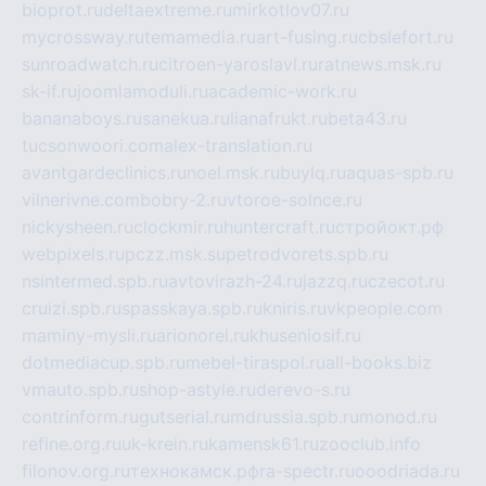
bioprot.ru
deltaextreme.ru
mirkotlov07.ru
mycrossway.ru
temamedia.ru
art-fusing.ru
cbslefort.ru
sunroadwatch.ru
citroen-yaroslavl.ru
ratnews.msk.ru
sk-if.ru
joomlamoduli.ru
academic-work.ru
bananaboys.ru
sanekua.ru
lianafrukt.ru
beta43.ru
tucsonwoori.com
alex-translation.ru
avantgardeclinics.ru
noel.msk.ru
buylq.ru
aquas-spb.ru
vilnerivne.com
bobry-2.ru
vtoroe-solnce.ru
nickysheen.ru
clockmir.ru
huntercraft.ru
стройокт.рф
webpixels.ru
pczz.msk.su
petrodvorets.spb.ru
nsintermed.spb.ru
avtovirazh-24.ru
jazzq.ru
czecot.ru
cruizi.spb.ru
spasskaya.spb.ru
kniris.ru
vkpeople.com
maminy-mysli.ru
arionorel.ru
khuseniosif.ru
dotmediacup.spb.ru
mebel-tiraspol.ru
all-books.biz
vmauto.spb.ru
shop-astyle.ru
derevo-s.ru
contrinform.ru
gutserial.ru
mdrussia.spb.ru
monod.ru
refine.org.ru
uk-krein.ru
kamensk61.ru
zooclub.info
filonov.org.ru
технокамск.рф
ra-spectr.ru
ooodriada.ru