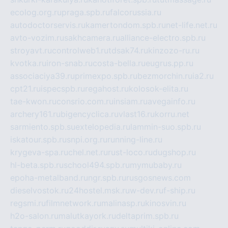
ecolog.org.ru
praga.spb.ru
falcorussia.ru
autodoctorservis.ru
kamertondom.spb.ru
net-life.net.ru
avto-vozim.ru
sakhcamera.ru
alliance-electro.spb.ru
stroyavt.ru
controlweb1.ru
tdsak74.ru
kinzozo-ru.ru
kvotka.ru
iron-snab.ru
costa-bella.ru
eugrus.pp.ru
associaciya39.ru
primexpo.spb.ru
bezmorchin.ru
ia2.ru
cpt21.ru
ispecspb.ru
regahost.ru
kolosok-elita.ru
tae-kwon.ru
consrio.com.ru
insiam.ru
avegainfo.ru
archery161.ru
bigencyclica.ru
vlast16.ru
korru.net
sarmiento.spb.su
extelopedia.ru
lammin-suo.spb.ru
iskatour.spb.ru
snpi.org.ru
running-line.ru
krygeva-spa.ru
chel.net.ru
rust-loco.ru
dugshop.ru
hl-beta.spb.ru
school494.spb.ru
mymubaby.ru
epoha-metalband.ru
ngr.spb.ru
rusgosnews.com
dieselvostok.ru
24hostel.msk.ru
w-dev.ru
f-ship.ru
regsmi.ru
filmnetwork.ru
malinasp.ru
kinosvin.ru
h2o-salon.ru
malutkayork.ru
deltaprim.spb.ru