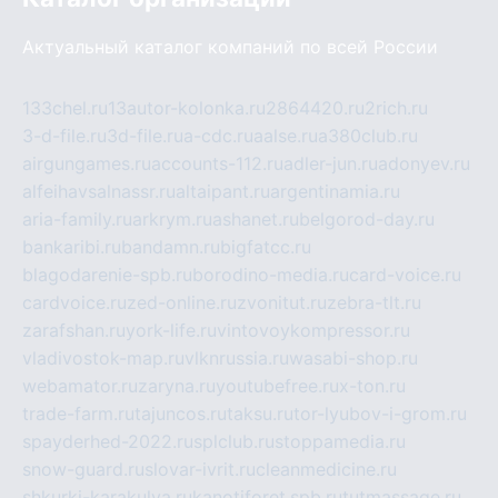
Актуальный каталог компаний по всей России
133chel.ru
13autor-kolonka.ru
2864420.ru
2rich.ru
3-d-file.ru
3d-file.ru
a-cdc.ru
aalse.ru
a380club.ru
airgungames.ru
accounts-112.ru
adler-jun.ru
adonyev.ru
alfeihavsalnassr.ru
altaipant.ru
argentinamia.ru
aria-family.ru
arkrym.ru
ashanet.ru
belgorod-day.ru
bankaribi.ru
bandamn.ru
bigfatcc.ru
blagodarenie-spb.ru
borodino-media.ru
card-voice.ru
cardvoice.ru
zed-online.ru
zvonitut.ru
zebra-tlt.ru
zarafshan.ru
york-life.ru
vintovoykompressor.ru
vladivostok-map.ru
vlknrussia.ru
wasabi-shop.ru
webamator.ru
zaryna.ru
youtubefree.ru
x-ton.ru
trade-farm.ru
tajuncos.ru
taksu.ru
tor-lyubov-i-grom.ru
spayderhed-2022.ru
splclub.ru
stoppamedia.ru
snow-guard.ru
slovar-ivrit.ru
cleanmedicine.ru
shkurki-karakulya.ru
kanotiforet.spb.ru
tutmassage.ru