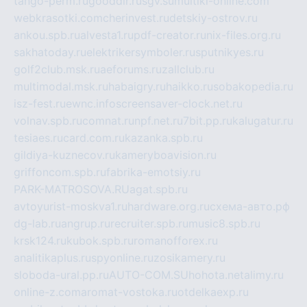
tango-perm.ru
gooddir.ru
sgv.su
multiki-online.com
webkrasotki.com
cherinvest.ru
detskiy-ostrov.ru
ankou.spb.ru
alvesta1.ru
pdf-creator.ru
nix-files.org.ru
sakhatoday.ru
elektrikersymboler.ru
sputnikyes.ru
golf2club.msk.ru
aeforums.ru
zallclub.ru
multimodal.msk.ru
habaigry.ru
haikko.ru
sobakopedia.ru
isz-fest.ru
ewnc.info
screensaver-clock.net.ru
volnav.spb.ru
comnat.ru
npf.net.ru
7bit.pp.ru
kalugatur.ru
tesiaes.ru
card.com.ru
kazanka.spb.ru
gildiya-kuznecov.ru
kameryboavision.ru
griffoncom.spb.ru
fabrika-emotsiy.ru
PARK-MATROSOVA.RU
agat.spb.ru
avtoyurist-moskva1.ru
hardware.org.ru
схема-авто.рф
dg-lab.ru
angrup.ru
recruiter.spb.ru
music8.spb.ru
krsk124.ru
kubok.spb.ru
romanofforex.ru
analitikaplus.ru
spyonline.ru
zosikamery.ru
sloboda-ural.pp.ru
AUTO-COM.SU
hohota.net
alimy.ru
online-z.com
aromat-vostoka.ru
otdelkaexp.ru