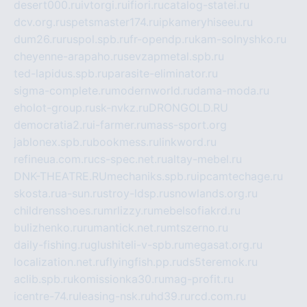
desert000.ru
ivtorgi.ru
ifiori.ru
catalog-statei.ru
dcv.org.ru
spetsmaster174.ru
ipkameryhiseeu.ru
dum26.ru
ruspol.spb.ru
fr-opendp.ru
kam-solnyshko.ru
cheyenne-arapaho.ru
sevzapmetal.spb.ru
ted-lapidus.spb.ru
parasite-eliminator.ru
sigma-complete.ru
modernworld.ru
dama-moda.ru
eholot-group.ru
sk-nvkz.ru
DRONGOLD.RU
democratia2.ru
i-farmer.ru
mass-sport.org
jablonex.spb.ru
bookmess.ru
linkword.ru
refineua.com.ru
cs-spec.net.ru
altay-mebel.ru
DNK-THEATRE.RU
mechaniks.spb.ru
ipcamtechage.ru
skosta.ru
a-sun.ru
stroy-ldsp.ru
snowlands.org.ru
childrensshoes.ru
mrlizzy.ru
mebelsofiakrd.ru
bulizhenko.ru
rumantick.net.ru
mtszerno.ru
daily-fishing.ru
glushiteli-v-spb.ru
megasat.org.ru
localization.net.ru
flyingfish.pp.ru
ds5teremok.ru
aclib.spb.ru
komissionka30.ru
mag-profit.ru
icentre-74.ru
leasing-nsk.ru
hd39.ru
rcd.com.ru