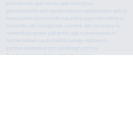
promelmash.spb.ru
ixtys.spb.ru
fccity.ru
glamourstudio.spb.ru
kola-nature.org
spbmaster.spb.ru
musicoutlet.ru
china.msk.ru
bulldog.su
grimm-online.ru
outlander.net.ru
maga.spb.ru
anime-sell.ru
keseloy.ru
газприборсервис.рф
karmin.spb.ru
shekswood.ru
tischlermebel.ru
automall66.ru
mag-vladimir.ru
yardbar.ru
kiwitour.spb.ru
indesign.com.ru
freestylemebel.ru
bany-samara.ru
rsei.ru
naidisvoyput.ru
mgsn-invest.ru
ipkamerasannce.ru
alicante-house.ru
ibelka74.ru
cozyhouse.info
vlkargalev-studio.ru
700mb.ru
figura-ufa.ru
alina-live.ru
belarusiannews.ru
womenknow.ru
dos-vniimk.ru
sega.net.ru
dv.net.ru
phenomenonsofhistory.com
telesputnik.net.ru
wall.pp.ru
pylesosroidmi.ru
gtc-clan.ru
cligs.ru
bibikazap.ru
popova.org.ru
netwhistler.spb.ru
bellvil.ru
bonzon.ru
iss-vladik.ru
defiparis.net.ru
las-gryzas.ru
amku.ru
electednews.spb.ru
feather.org.ru
spar72.ru
tankiigri.ru