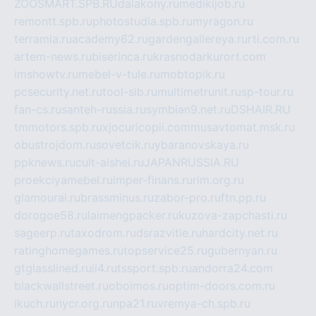
ZOOSMART.SPB.RU
dalakony.ru
medikijob.ru
remontt.spb.ru
photostudia.spb.ru
myragon.ru
terramia.ru
academy62.ru
gardengallereya.ru
rti.com.ru
artem-news.ru
biserinca.ru
krasnodarkurort.com
imshowtv.ru
mebel-v-tule.ru
mobtopik.ru
pcsecurity.net.ru
tool-sib.ru
multimetrunit.ru
sp-tour.ru
fan-cs.ru
santeh-russia.ru
symbian9.net.ru
DSHAIR.RU
tmmotors.spb.ru
xjocuricopii.com
musavtomat.msk.ru
obustrojdom.ru
sovetcik.ru
ybaranovskaya.ru
ppknews.ru
cult-alshei.ru
JAPANRUSSIA.RU
proekciyamebel.ru
imper-finans.ru
rim.org.ru
glamourai.ru
brassminus.ru
zabor-pro.ru
ftn.pp.ru
dorogoe58.ru
laimengpacker.ru
kuzova-zapchasti.ru
sageerp.ru
taxodrom.ru
dsrazvitie.ru
hardcity.net.ru
ratinghomegames.ru
topservice25.ru
gubernyan.ru
gtglasslined.ru
ii4.ru
tssport.spb.ru
andorra24.com
blackwallstreet.ru
oboimos.ru
optim-doors.com.ru
ikuch.ru
nycr.org.ru
npa21.ru
vremya-ch.spb.ru