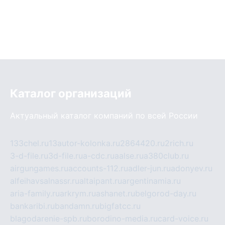
Каталог организаций
Актуальный каталог компаний по всей России
133chel.ru
13autor-kolonka.ru
2864420.ru
2rich.ru
3-d-file.ru
3d-file.ru
a-cdc.ru
aalse.ru
a380club.ru
airgungames.ru
accounts-112.ru
adler-jun.ru
adonyev.ru
alfeihavsalnassr.ru
altaipant.ru
argentinamia.ru
aria-family.ru
arkrym.ru
ashanet.ru
belgorod-day.ru
bankaribi.ru
bandamn.ru
bigfatcc.ru
blagodarenie-spb.ru
borodino-media.ru
card-voice.ru