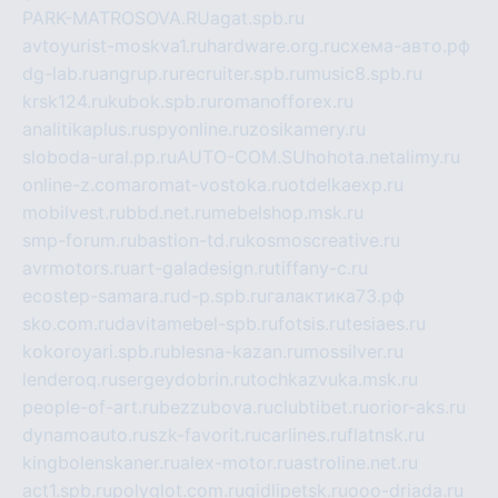
PARK-MATROSOVA.RU
agat.spb.ru
avtoyurist-moskva1.ru
hardware.org.ru
схема-авто.рф
dg-lab.ru
angrup.ru
recruiter.spb.ru
music8.spb.ru
krsk124.ru
kubok.spb.ru
romanofforex.ru
analitikaplus.ru
spyonline.ru
zosikamery.ru
sloboda-ural.pp.ru
AUTO-COM.SU
hohota.net
alimy.ru
online-z.com
aromat-vostoka.ru
otdelkaexp.ru
mobilvest.ru
bbd.net.ru
mebelshop.msk.ru
smp-forum.ru
bastion-td.ru
kosmoscreative.ru
avrmotors.ru
art-galadesign.ru
tiffany-c.ru
ecostep-samara.ru
d-p.spb.ru
галактика73.рф
sko.com.ru
davitamebel-spb.ru
fotsis.ru
tesiaes.ru
kokoroyari.spb.ru
blesna-kazan.ru
mossilver.ru
lenderoq.ru
sergeydobrin.ru
tochkazvuka.msk.ru
people-of-art.ru
bezzubova.ru
clubtibet.ru
orior-aks.ru
dynamoauto.ru
szk-favorit.ru
carlines.ru
flatnsk.ru
kingbolenskaner.ru
alex-motor.ru
astroline.net.ru
act1.spb.ru
polyglot.com.ru
gidlipetsk.ru
ooo-driada.ru