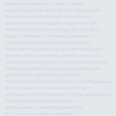
iskatour.spb.ru
snpi.org.ru
running-line.ru
krygeva-spa.ru
chel.net.ru
rust-loco.ru
dugshop.ru
hl-beta.spb.ru
school494.spb.ru
mymubaby.ru
epoha-metalband.ru
ngr.spb.ru
rusgosnews.com
dieselvostok.ru
24hostel.msk.ru
w-dev.ru
f-ship.ru
regsmi.ru
filmnetwork.ru
malinasp.ru
kinosvin.ru
h2o-salon.ru
malutkayork.ru
deltaprim.spb.ru
tango-perm.ru
gooddir.ru
sgv.su
multiki-online.com
webkrasotki.com
cherinvest.ru
detskiy-ostrov.ru
ankou.spb.ru
alvesta1.ru
pdf-creator.ru
nix-files.org.ru
sakhatoday.ru
elektrikersymboler.ru
sputnikyes.ru
golf2club.msk.ru
aeforums.ru
zallclub.ru
multimodal.msk.ru
habaigry.ru
haikko.ru
sobakopedia.ru
isz-fest.ru
ewnc.info
screensaver-clock.net.ru
volnav.spb.ru
comnat.ru
npf.net.ru
7bit.pp.ru
kalugatur.ru
tesiaes.ru
card.com.ru
kazanka.spb.ru
gildiya-kuznecov.ru
kameryboavision.ru
griffoncom.spb.ru
fabrika-emotsiy.ru