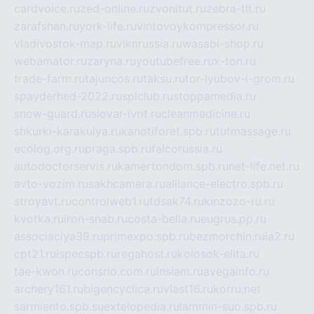
cardvoice.ru
zed-online.ru
zvonitut.ru
zebra-tlt.ru
zarafshan.ru
york-life.ru
vintovoykompressor.ru
vladivostok-map.ru
vlknrussia.ru
wasabi-shop.ru
webamator.ru
zaryna.ru
youtubefree.ru
x-ton.ru
trade-farm.ru
tajuncos.ru
taksu.ru
tor-lyubov-i-grom.ru
spayderhed-2022.ru
splclub.ru
stoppamedia.ru
snow-guard.ru
slovar-ivrit.ru
cleanmedicine.ru
shkurki-karakulya.ru
kanotiforet.spb.ru
tutmassage.ru
ecolog.org.ru
praga.spb.ru
falcorussia.ru
autodoctorservis.ru
kamertondom.spb.ru
net-life.net.ru
avto-vozim.ru
sakhcamera.ru
alliance-electro.spb.ru
stroyavt.ru
controlweb1.ru
tdsak74.ru
kinzozo-ru.ru
kvotka.ru
iron-snab.ru
costa-bella.ru
eugrus.pp.ru
associaciya39.ru
primexpo.spb.ru
bezmorchin.ru
ia2.ru
cpt21.ru
ispecspb.ru
regahost.ru
kolosok-elita.ru
tae-kwon.ru
consrio.com.ru
insiam.ru
avegainfo.ru
archery161.ru
bigencyclica.ru
vlast16.ru
korru.net
sarmiento.spb.su
extelopedia.ru
lammin-suo.spb.ru