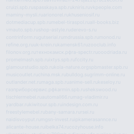
cruizi.spb.ru
spasskaya.spb.ru
kniris.ru
vkpeople.com
maminy-mysli.ru
arionorel.ru
khuseniosif.ru
dotmediacup.spb.ru
mebel-tiraspol.ru
all-books.biz
vmauto.spb.ru
shop-astyle.ru
derevo-s.ru
contrinform.ru
gutserial.ru
mdrussia.spb.ru
monod.ru
refine.org.ru
uk-krein.ru
kamensk61.ru
zooclub.info
filonov.org.ru
технокамск.рф
ra-spectr.ru
ooodriada.ru
promelmash.spb.ru
ixtys.spb.ru
fccity.ru
glamourstudio.spb.ru
kola-nature.org
spbmaster.spb.ru
musicoutlet.ru
china.msk.ru
bulldog.su
grimm-online.ru
outlander.net.ru
maga.spb.ru
anime-sell.ru
keseloy.ru
газприборсервис.рф
karmin.spb.ru
shekswood.ru
tischlermebel.ru
automall66.ru
mag-vladimir.ru
yardbar.ru
kiwitour.spb.ru
indesign.com.ru
freestylemebel.ru
bany-samara.ru
rsei.ru
naidisvoyput.ru
mgsn-invest.ru
ipkamerasannce.ru
alicante-house.ru
ibelka74.ru
cozyhouse.info