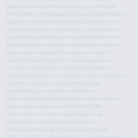
glamourai.ru
brassminus.ru
zabor-pro.ru
ftn.pp.ru
dorogoe58.ru
laimengpacker.ru
kuzova-zapchasti.ru
sageerp.ru
taxodrom.ru
dsrazvitie.ru
hardcity.net.ru
ratinghomegames.ru
topservice25.ru
gubernyan.ru
gtglasslined.ru
ii4.ru
tssport.spb.ru
andorra24.com
blackwallstreet.ru
oboimos.ru
optim-doors.com.ru
ikuch.ru
nycr.org.ru
npa21.ru
vremya-ch.spb.ru
desert000.ru
ivtorgi.ru
ifiori.ru
catalog-statei.ru
dcv.org.ru
spetsmaster174.ru
ipkameryhiseeu.ru
dum26.ru
ruspol.spb.ru
fr-opendp.ru
kam-solnyshko.ru
cheyenne-arapaho.ru
sevzapmetal.spb.ru
ted-lapidus.spb.ru
parasite-eliminator.ru
sigma-complete.ru
modernworld.ru
dama-moda.ru
eholot-group.ru
sk-nvkz.ru
DRONGOLD.RU
democratia2.ru
i-farmer.ru
mass-sport.org
jablonex.spb.ru
bookmess.ru
linkword.ru
refineua.com.ru
cs-spec.net.ru
altay-mebel.ru
DNK-THEATRE.RU
mechaniks.spb.ru
ipcamtechage.ru