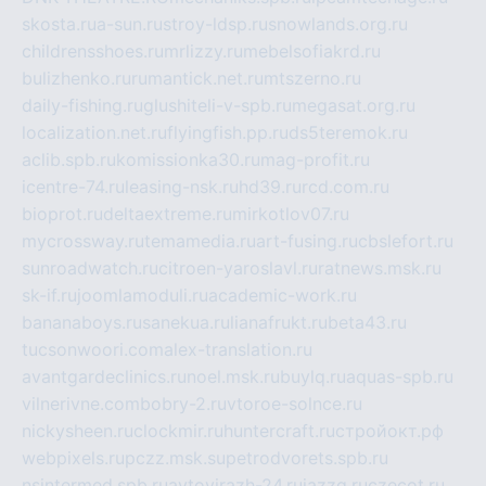
skosta.ru
a-sun.ru
stroy-ldsp.ru
snowlands.org.ru
childrensshoes.ru
mrlizzy.ru
mebelsofiakrd.ru
bulizhenko.ru
rumantick.net.ru
mtszerno.ru
daily-fishing.ru
glushiteli-v-spb.ru
megasat.org.ru
localization.net.ru
flyingfish.pp.ru
ds5teremok.ru
aclib.spb.ru
komissionka30.ru
mag-profit.ru
icentre-74.ru
leasing-nsk.ru
hd39.ru
rcd.com.ru
bioprot.ru
deltaextreme.ru
mirkotlov07.ru
mycrossway.ru
temamedia.ru
art-fusing.ru
cbslefort.ru
sunroadwatch.ru
citroen-yaroslavl.ru
ratnews.msk.ru
sk-if.ru
joomlamoduli.ru
academic-work.ru
bananaboys.ru
sanekua.ru
lianafrukt.ru
beta43.ru
tucsonwoori.com
alex-translation.ru
avantgardeclinics.ru
noel.msk.ru
buylq.ru
aquas-spb.ru
vilnerivne.com
bobry-2.ru
vtoroe-solnce.ru
nickysheen.ru
clockmir.ru
huntercraft.ru
стройокт.рф
webpixels.ru
pczz.msk.su
petrodvorets.spb.ru
nsintermed.spb.ru
avtovirazh-24.ru
jazzq.ru
czecot.ru