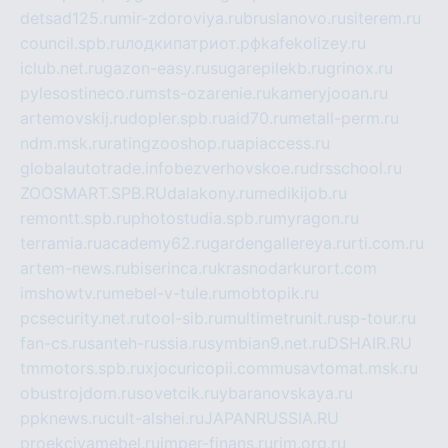
detsad125.ru
mir-zdoroviya.ru
bruslanovo.ru
siterem.ru
council.spb.ru
лодкипатриот.рф
kafekolizey.ru
iclub.net.ru
gazon-easy.ru
sugarepilekb.ru
grinox.ru
pylesostineco.ru
msts-ozarenie.ru
kameryjooan.ru
artemovskij.ru
dopler.spb.ru
aid70.ru
metall-perm.ru
ndm.msk.ru
ratingzooshop.ru
apiaccess.ru
globalautotrade.info
bezverhovskoe.ru
drsschool.ru
ZOOSMART.SPB.RU
dalakony.ru
medikijob.ru
remontt.spb.ru
photostudia.spb.ru
myragon.ru
terramia.ru
academy62.ru
gardengallereya.ru
rti.com.ru
artem-news.ru
biserinca.ru
krasnodarkurort.com
imshowtv.ru
mebel-v-tule.ru
mobtopik.ru
pcsecurity.net.ru
tool-sib.ru
multimetrunit.ru
sp-tour.ru
fan-cs.ru
santeh-russia.ru
symbian9.net.ru
DSHAIR.RU
tmmotors.spb.ru
xjocuricopii.com
musavtomat.msk.ru
obustrojdom.ru
sovetcik.ru
ybaranovskaya.ru
ppknews.ru
cult-alshei.ru
JAPANRUSSIA.RU
proekciyamebel.ru
imper-finans.ru
rim.org.ru