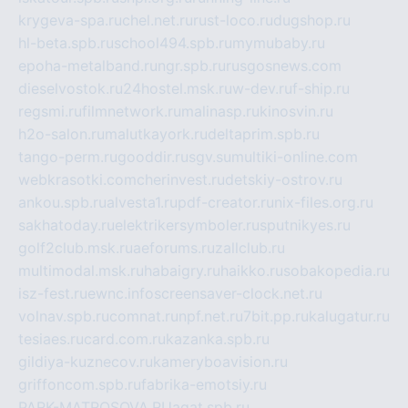
krygeva-spa.ru
chel.net.ru
rust-loco.ru
dugshop.ru
hl-beta.spb.ru
school494.spb.ru
mymubaby.ru
epoha-metalband.ru
ngr.spb.ru
rusgosnews.com
dieselvostok.ru
24hostel.msk.ru
w-dev.ru
f-ship.ru
regsmi.ru
filmnetwork.ru
malinasp.ru
kinosvin.ru
h2o-salon.ru
malutkayork.ru
deltaprim.spb.ru
tango-perm.ru
gooddir.ru
sgv.su
multiki-online.com
webkrasotki.com
cherinvest.ru
detskiy-ostrov.ru
ankou.spb.ru
alvesta1.ru
pdf-creator.ru
nix-files.org.ru
sakhatoday.ru
elektrikersymboler.ru
sputnikyes.ru
golf2club.msk.ru
aeforums.ru
zallclub.ru
multimodal.msk.ru
habaigry.ru
haikko.ru
sobakopedia.ru
isz-fest.ru
ewnc.info
screensaver-clock.net.ru
volnav.spb.ru
comnat.ru
npf.net.ru
7bit.pp.ru
kalugatur.ru
tesiaes.ru
card.com.ru
kazanka.spb.ru
gildiya-kuznecov.ru
kameryboavision.ru
griffoncom.spb.ru
fabrika-emotsiy.ru
PARK-MATROSOVA.RU
agat.spb.ru