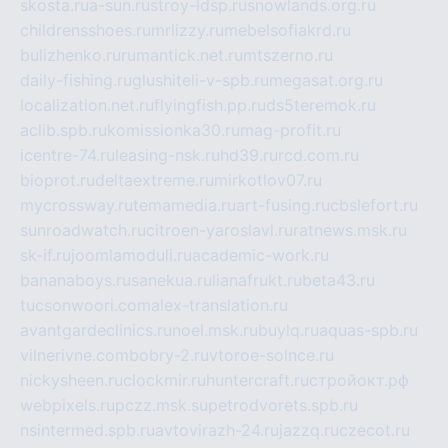
skosta.ru
a-sun.ru
stroy-ldsp.ru
snowlands.org.ru
childrensshoes.ru
mrlizzy.ru
mebelsofiakrd.ru
bulizhenko.ru
rumantick.net.ru
mtszerno.ru
daily-fishing.ru
glushiteli-v-spb.ru
megasat.org.ru
localization.net.ru
flyingfish.pp.ru
ds5teremok.ru
aclib.spb.ru
komissionka30.ru
mag-profit.ru
icentre-74.ru
leasing-nsk.ru
hd39.ru
rcd.com.ru
bioprot.ru
deltaextreme.ru
mirkotlov07.ru
mycrossway.ru
temamedia.ru
art-fusing.ru
cbslefort.ru
sunroadwatch.ru
citroen-yaroslavl.ru
ratnews.msk.ru
sk-if.ru
joomlamoduli.ru
academic-work.ru
bananaboys.ru
sanekua.ru
lianafrukt.ru
beta43.ru
tucsonwoori.com
alex-translation.ru
avantgardeclinics.ru
noel.msk.ru
buylq.ru
aquas-spb.ru
vilnerivne.com
bobry-2.ru
vtoroe-solnce.ru
nickysheen.ru
clockmir.ru
huntercraft.ru
стройокт.рф
webpixels.ru
pczz.msk.su
petrodvorets.spb.ru
nsintermed.spb.ru
avtovirazh-24.ru
jazzq.ru
czecot.ru