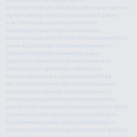
avtoyurist-moskva1.ru
hardware.org.ru
схема-авто.рф
dg-lab.ru
angrup.ru
recruiter.spb.ru
music8.spb.ru
krsk124.ru
kubok.spb.ru
romanofforex.ru
analitikaplus.ru
spyonline.ru
zosikamery.ru
sloboda-ural.pp.ru
AUTO-COM.SU
hohota.net
alimy.ru
online-z.com
aromat-vostoka.ru
otdelkaexp.ru
mobilvest.ru
bbd.net.ru
mebelshop.msk.ru
smp-forum.ru
bastion-td.ru
kosmoscreative.ru
avrmotors.ru
art-galadesign.ru
tiffany-c.ru
ecostep-samara.ru
d-p.spb.ru
галактика73.рф
sko.com.ru
davitamebel-spb.ru
fotsis.ru
tesiaes.ru
kokoroyari.spb.ru
blesna-kazan.ru
mossilver.ru
lenderoq.ru
sergeydobrin.ru
tochkazvuka.msk.ru
people-of-art.ru
bezzubova.ru
clubtibet.ru
orior-aks.ru
dynamoauto.ru
szk-favorit.ru
carlines.ru
flatnsk.ru
kingbolenskaner.ru
alex-motor.ru
astroline.net.ru
act1.spb.ru
polyglot.com.ru
gidlipetsk.ru
ooo-driada.ru