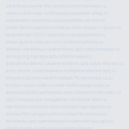
zarafshan.ru
york-life.ru
vintovoykompressor.ru
vladivostok-map.ru
vlknrussia.ru
wasabi-shop.ru
webamator.ru
zaryna.ru
youtubefree.ru
x-ton.ru
trade-farm.ru
tajuncos.ru
taksu.ru
tor-lyubov-i-grom.ru
spayderhed-2022.ru
splclub.ru
stoppamedia.ru
snow-guard.ru
slovar-ivrit.ru
cleanmedicine.ru
shkurki-karakulya.ru
kanotiforet.spb.ru
tutmassage.ru
ecolog.org.ru
praga.spb.ru
falcorussia.ru
autodoctorservis.ru
kamertondom.spb.ru
net-life.net.ru
avto-vozim.ru
sakhcamera.ru
alliance-electro.spb.ru
stroyavt.ru
controlweb1.ru
tdsak74.ru
kinzozo-ru.ru
kvotka.ru
iron-snab.ru
costa-bella.ru
eugrus.pp.ru
associaciya39.ru
primexpo.spb.ru
bezmorchin.ru
ia2.ru
cpt21.ru
ispecspb.ru
regahost.ru
kolosok-elita.ru
tae-kwon.ru
consrio.com.ru
insiam.ru
avegainfo.ru
archery161.ru
bigencyclica.ru
vlast16.ru
korru.net
sarmiento.spb.su
extelopedia.ru
lammin-suo.spb.ru
iskatour.spb.ru
snpi.org.ru
running-line.ru