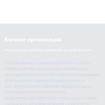
Каталог организаций
Актуальный каталог компаний по всей России
133chel.ru
13autor-kolonka.ru
2864420.ru
2rich.ru
3-d-file.ru
3d-file.ru
a-cdc.ru
aalse.ru
a380club.ru
airgungames.ru
accounts-112.ru
adler-jun.ru
adonyev.ru
alfeihavsalnassr.ru
altaipant.ru
argentinamia.ru
aria-family.ru
arkrym.ru
ashanet.ru
belgorod-day.ru
bankaribi.ru
bandamn.ru
bigfatcc.ru
blagodarenie-spb.ru
borodino-media.ru
card-voice.ru
cardvoice.ru
zed-online.ru
zvonitut.ru
zebra-tlt.ru