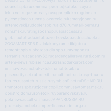
detsad125.ru
mir-zdoroviya.ru
bruslanovo.ru
siterem.ru
council.spb.ru
лодкипатриот.рф
kafekolizey.ru
iclub.net.ru
gazon-easy.ru
sugarepilekb.ru
grinox.ru
pylesostineco.ru
msts-ozarenie.ru
kameryjooan.ru
artemovskij.ru
dopler.spb.ru
aid70.ru
metall-perm.ru
ndm.msk.ru
ratingzooshop.ru
apiaccess.ru
globalautotrade.info
bezverhovskoe.ru
drsschool.ru
ZOOSMART.SPB.RU
dalakony.ru
medikijob.ru
remontt.spb.ru
photostudia.spb.ru
myragon.ru
terramia.ru
academy62.ru
gardengallereya.ru
rti.com.ru
artem-news.ru
biserinca.ru
krasnodarkurort.com
imshowtv.ru
mebel-v-tule.ru
mobtopik.ru
pcsecurity.net.ru
tool-sib.ru
multimetrunit.ru
sp-tour.ru
fan-cs.ru
santeh-russia.ru
symbian9.net.ru
DSHAIR.RU
tmmotors.spb.ru
xjocuricopii.com
musavtomat.msk.ru
obustrojdom.ru
sovetcik.ru
ybaranovskaya.ru
ppknews.ru
cult-alshei.ru
JAPANRUSSIA.RU
proekciyamebel.ru
imper-finans.ru
rim.org.ru