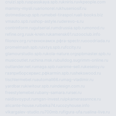
cruizi.spb.ru
spasskaya.spb.ru
kniris.ru
vkpeople.com
maminy-mysli.ru
arionorel.ru
khuseniosif.ru
dotmediacup.spb.ru
mebel-tiraspol.ru
all-books.biz
vmauto.spb.ru
shop-astyle.ru
derevo-s.ru
contrinform.ru
gutserial.ru
mdrussia.spb.ru
monod.ru
refine.org.ru
uk-krein.ru
kamensk61.ru
zooclub.info
filonov.org.ru
технокамск.рф
ra-spectr.ru
ooodriada.ru
promelmash.spb.ru
ixtys.spb.ru
fccity.ru
glamourstudio.spb.ru
kola-nature.org
spbmaster.spb.ru
musicoutlet.ru
china.msk.ru
bulldog.su
grimm-online.ru
outlander.net.ru
maga.spb.ru
anime-sell.ru
keseloy.ru
газприборсервис.рф
karmin.spb.ru
shekswood.ru
tischlermebel.ru
automall66.ru
mag-vladimir.ru
yardbar.ru
kiwitour.spb.ru
indesign.com.ru
freestylemebel.ru
bany-samara.ru
rsei.ru
naidisvoyput.ru
mgsn-invest.ru
ipkamerasannce.ru
alicante-house.ru
ibelka74.ru
cozyhouse.info
vlkargalev-studio.ru
700mb.ru
figura-ufa.ru
alina-live.ru