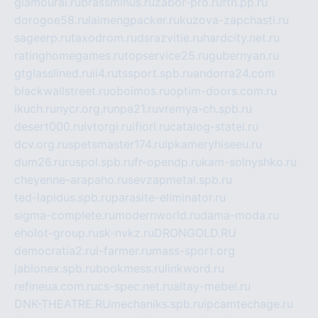
glamourai.ru
brassminus.ru
zabor-pro.ru
ftn.pp.ru
dorogoe58.ru
laimengpacker.ru
kuzova-zapchasti.ru
sageerp.ru
taxodrom.ru
dsrazvitie.ru
hardcity.net.ru
ratinghomegames.ru
topservice25.ru
gubernyan.ru
gtglasslined.ru
ii4.ru
tssport.spb.ru
andorra24.com
blackwallstreet.ru
oboimos.ru
optim-doors.com.ru
ikuch.ru
nycr.org.ru
npa21.ru
vremya-ch.spb.ru
desert000.ru
ivtorgi.ru
ifiori.ru
catalog-statei.ru
dcv.org.ru
spetsmaster174.ru
ipkameryhiseeu.ru
dum26.ru
ruspol.spb.ru
fr-opendp.ru
kam-solnyshko.ru
cheyenne-arapaho.ru
sevzapmetal.spb.ru
ted-lapidus.spb.ru
parasite-eliminator.ru
sigma-complete.ru
modernworld.ru
dama-moda.ru
eholot-group.ru
sk-nvkz.ru
DRONGOLD.RU
democratia2.ru
i-farmer.ru
mass-sport.org
jablonex.spb.ru
bookmess.ru
linkword.ru
refineua.com.ru
cs-spec.net.ru
altay-mebel.ru
DNK-THEATRE.RU
mechaniks.spb.ru
ipcamtechage.ru