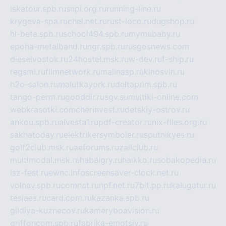
iskatour.spb.ru
snpi.org.ru
running-line.ru
krygeva-spa.ru
chel.net.ru
rust-loco.ru
dugshop.ru
hl-beta.spb.ru
school494.spb.ru
mymubaby.ru
epoha-metalband.ru
ngr.spb.ru
rusgosnews.com
dieselvostok.ru
24hostel.msk.ru
w-dev.ru
f-ship.ru
regsmi.ru
filmnetwork.ru
malinasp.ru
kinosvin.ru
h2o-salon.ru
malutkayork.ru
deltaprim.spb.ru
tango-perm.ru
gooddir.ru
sgv.su
multiki-online.com
webkrasotki.com
cherinvest.ru
detskiy-ostrov.ru
ankou.spb.ru
alvesta1.ru
pdf-creator.ru
nix-files.org.ru
sakhatoday.ru
elektrikersymboler.ru
sputnikyes.ru
golf2club.msk.ru
aeforums.ru
zallclub.ru
multimodal.msk.ru
habaigry.ru
haikko.ru
sobakopedia.ru
isz-fest.ru
ewnc.info
screensaver-clock.net.ru
volnav.spb.ru
comnat.ru
npf.net.ru
7bit.pp.ru
kalugatur.ru
tesiaes.ru
card.com.ru
kazanka.spb.ru
gildiya-kuznecov.ru
kameryboavision.ru
griffoncom.spb.ru
fabrika-emotsiy.ru