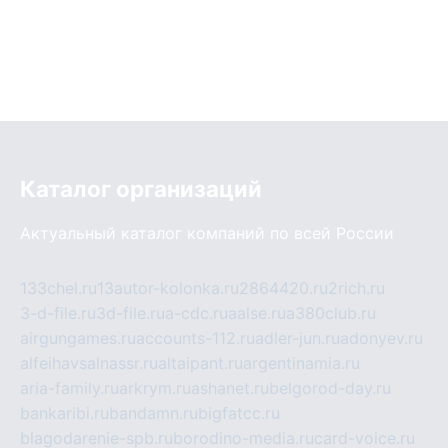
Каталог организаций
Актуальный каталог компаний по всей России
133chel.ru
13autor-kolonka.ru
2864420.ru
2rich.ru
3-d-file.ru
3d-file.ru
a-cdc.ru
aalse.ru
a380club.ru
airgungames.ru
accounts-112.ru
adler-jun.ru
adonyev.ru
alfeihavsalnassr.ru
altaipant.ru
argentinamia.ru
aria-family.ru
arkrym.ru
ashanet.ru
belgorod-day.ru
bankaribi.ru
bandamn.ru
bigfatcc.ru
blagodarenie-spb.ru
borodino-media.ru
card-voice.ru