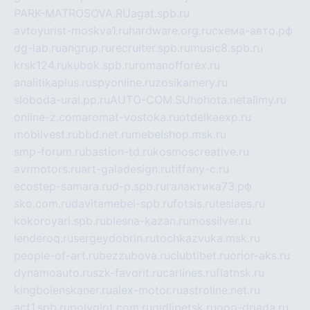
PARK-MATROSOVA.RU
agat.spb.ru
avtoyurist-moskva1.ru
hardware.org.ru
схема-авто.рф
dg-lab.ru
angrup.ru
recruiter.spb.ru
music8.spb.ru
krsk124.ru
kubok.spb.ru
romanofforex.ru
analitikaplus.ru
spyonline.ru
zosikamery.ru
sloboda-ural.pp.ru
AUTO-COM.SU
hohota.net
alimy.ru
online-z.com
aromat-vostoka.ru
otdelkaexp.ru
mobilvest.ru
bbd.net.ru
mebelshop.msk.ru
smp-forum.ru
bastion-td.ru
kosmoscreative.ru
avrmotors.ru
art-galadesign.ru
tiffany-c.ru
ecostep-samara.ru
d-p.spb.ru
галактика73.рф
sko.com.ru
davitamebel-spb.ru
fotsis.ru
tesiaes.ru
kokoroyari.spb.ru
blesna-kazan.ru
mossilver.ru
lenderoq.ru
sergeydobrin.ru
tochkazvuka.msk.ru
people-of-art.ru
bezzubova.ru
clubtibet.ru
orior-aks.ru
dynamoauto.ru
szk-favorit.ru
carlines.ru
flatnsk.ru
kingbolenskaner.ru
alex-motor.ru
astroline.net.ru
act1.spb.ru
polyglot.com.ru
gidlipetsk.ru
ooo-driada.ru