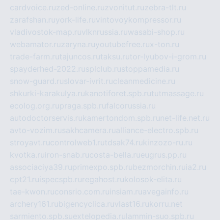
cardvoice.ru
zed-online.ru
zvonitut.ru
zebra-tlt.ru
zarafshan.ru
york-life.ru
vintovoykompressor.ru
vladivostok-map.ru
vlknrussia.ru
wasabi-shop.ru
webamator.ru
zaryna.ru
youtubefree.ru
x-ton.ru
trade-farm.ru
tajuncos.ru
taksu.ru
tor-lyubov-i-grom.ru
spayderhed-2022.ru
splclub.ru
stoppamedia.ru
snow-guard.ru
slovar-ivrit.ru
cleanmedicine.ru
shkurki-karakulya.ru
kanotiforet.spb.ru
tutmassage.ru
ecolog.org.ru
praga.spb.ru
falcorussia.ru
autodoctorservis.ru
kamertondom.spb.ru
net-life.net.ru
avto-vozim.ru
sakhcamera.ru
alliance-electro.spb.ru
stroyavt.ru
controlweb1.ru
tdsak74.ru
kinzozo-ru.ru
kvotka.ru
iron-snab.ru
costa-bella.ru
eugrus.pp.ru
associaciya39.ru
primexpo.spb.ru
bezmorchin.ru
ia2.ru
cpt21.ru
ispecspb.ru
regahost.ru
kolosok-elita.ru
tae-kwon.ru
consrio.com.ru
insiam.ru
avegainfo.ru
archery161.ru
bigencyclica.ru
vlast16.ru
korru.net
sarmiento.spb.su
extelopedia.ru
lammin-suo.spb.ru