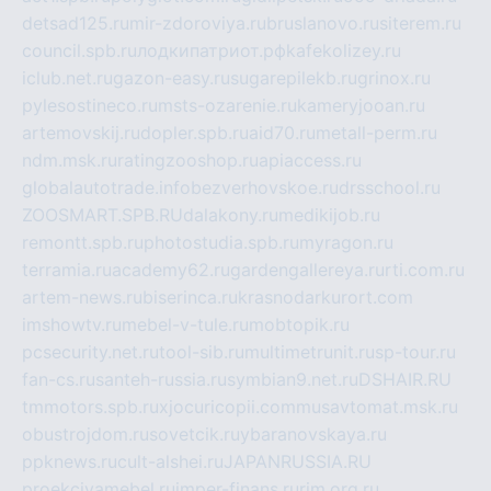
detsad125.ru
mir-zdoroviya.ru
bruslanovo.ru
siterem.ru
council.spb.ru
лодкипатриот.рф
kafekolizey.ru
iclub.net.ru
gazon-easy.ru
sugarepilekb.ru
grinox.ru
pylesostineco.ru
msts-ozarenie.ru
kameryjooan.ru
artemovskij.ru
dopler.spb.ru
aid70.ru
metall-perm.ru
ndm.msk.ru
ratingzooshop.ru
apiaccess.ru
globalautotrade.info
bezverhovskoe.ru
drsschool.ru
ZOOSMART.SPB.RU
dalakony.ru
medikijob.ru
remontt.spb.ru
photostudia.spb.ru
myragon.ru
terramia.ru
academy62.ru
gardengallereya.ru
rti.com.ru
artem-news.ru
biserinca.ru
krasnodarkurort.com
imshowtv.ru
mebel-v-tule.ru
mobtopik.ru
pcsecurity.net.ru
tool-sib.ru
multimetrunit.ru
sp-tour.ru
fan-cs.ru
santeh-russia.ru
symbian9.net.ru
DSHAIR.RU
tmmotors.spb.ru
xjocuricopii.com
musavtomat.msk.ru
obustrojdom.ru
sovetcik.ru
ybaranovskaya.ru
ppknews.ru
cult-alshei.ru
JAPANRUSSIA.RU
proekciyamebel.ru
imper-finans.ru
rim.org.ru