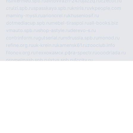
nsintermed.spb.ru
avtovirazh-24.ru
jazzq.ru
czecot.ru
cruizi.spb.ru
spasskaya.spb.ru
kniris.ru
vkpeople.com
maminy-mysli.ru
arionorel.ru
khuseniosif.ru
dotmediacup.spb.ru
mebel-tiraspol.ru
all-books.biz
vmauto.spb.ru
shop-astyle.ru
derevo-s.ru
contrinform.ru
gutserial.ru
mdrussia.spb.ru
monod.ru
refine.org.ru
uk-krein.ru
kamensk61.ru
zooclub.info
filonov.org.ru
технокамск.рф
ra-spectr.ru
ooodriada.ru
promelmash.spb.ru
ixtys.spb.ru
fccity.ru
glamourstudio.spb.ru
kola-nature.org
spbmaster.spb.ru
musicoutlet.ru
china.msk.ru
bulldog.su
grimm-online.ru
outlander.net.ru
maga.spb.ru
anime-sell.ru
keseloy.ru
газприборсервис.рф
karmin.spb.ru
shekswood.ru
tischlermebel.ru
automall66.ru
mag-vladimir.ru
yardbar.ru
kiwitour.spb.ru
indesign.com.ru
freestylemebel.ru
bany-samara.ru
rsei.ru
naidisvoyput.ru
mgsn-invest.ru
ipkamerasannce.ru
alicante-house.ru
ibelka74.ru
cozyhouse.info