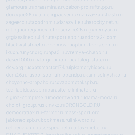
glamourai.ru
brassminus.ru
zabor-pro.ru
ftn.pp.ru
dorogoe58.ru
laimengpacker.ru
kuzova-zapchasti.ru
sageerp.ru
taxodrom.ru
dsrazvitie.ru
hardcity.net.ru
ratinghomegames.ru
topservice25.ru
gubernyan.ru
gtglasslined.ru
ii4.ru
tssport.spb.ru
andorra24.com
blackwallstreet.ru
oboimos.ru
optim-doors.com.ru
ikuch.ru
nycr.org.ru
npa21.ru
vremya-ch.spb.ru
desert000.ru
ivtorgi.ru
ifiori.ru
catalog-statei.ru
dcv.org.ru
spetsmaster174.ru
ipkameryhiseeu.ru
dum26.ru
ruspol.spb.ru
fr-opendp.ru
kam-solnyshko.ru
cheyenne-arapaho.ru
sevzapmetal.spb.ru
ted-lapidus.spb.ru
parasite-eliminator.ru
sigma-complete.ru
modernworld.ru
dama-moda.ru
eholot-group.ru
sk-nvkz.ru
DRONGOLD.RU
democratia2.ru
i-farmer.ru
mass-sport.org
jablonex.spb.ru
bookmess.ru
linkword.ru
refineua.com.ru
cs-spec.net.ru
altay-mebel.ru
DNK-THEATRE.RU
mechaniks.spb.ru
ipcamtechage.ru