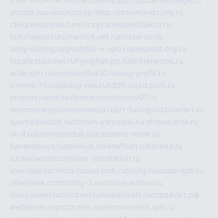
skosta.ru
a-sun.ru
stroy-ldsp.ru
snowlands.org.ru
childrensshoes.ru
mrlizzy.ru
mebelsofiakrd.ru
bulizhenko.ru
rumantick.net.ru
mtszerno.ru
daily-fishing.ru
glushiteli-v-spb.ru
megasat.org.ru
localization.net.ru
flyingfish.pp.ru
ds5teremok.ru
aclib.spb.ru
komissionka30.ru
mag-profit.ru
icentre-74.ru
leasing-nsk.ru
hd39.ru
rcd.com.ru
bioprot.ru
deltaextreme.ru
mirkotlov07.ru
mycrossway.ru
temamedia.ru
art-fusing.ru
cbslefort.ru
sunroadwatch.ru
citroen-yaroslavl.ru
ratnews.msk.ru
sk-if.ru
joomlamoduli.ru
academic-work.ru
bananaboys.ru
sanekua.ru
lianafrukt.ru
beta43.ru
tucsonwoori.com
alex-translation.ru
avantgardeclinics.ru
noel.msk.ru
buylq.ru
aquas-spb.ru
vilnerivne.com
bobry-2.ru
vtoroe-solnce.ru
nickysheen.ru
clockmir.ru
huntercraft.ru
стройокт.рф
webpixels.ru
pczz.msk.su
petrodvorets.spb.ru