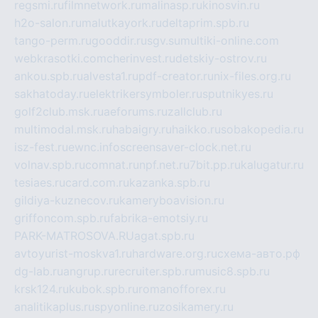
regsmi.ru
filmnetwork.ru
malinasp.ru
kinosvin.ru
h2o-salon.ru
malutkayork.ru
deltaprim.spb.ru
tango-perm.ru
gooddir.ru
sgv.su
multiki-online.com
webkrasotki.com
cherinvest.ru
detskiy-ostrov.ru
ankou.spb.ru
alvesta1.ru
pdf-creator.ru
nix-files.org.ru
sakhatoday.ru
elektrikersymboler.ru
sputnikyes.ru
golf2club.msk.ru
aeforums.ru
zallclub.ru
multimodal.msk.ru
habaigry.ru
haikko.ru
sobakopedia.ru
isz-fest.ru
ewnc.info
screensaver-clock.net.ru
volnav.spb.ru
comnat.ru
npf.net.ru
7bit.pp.ru
kalugatur.ru
tesiaes.ru
card.com.ru
kazanka.spb.ru
gildiya-kuznecov.ru
kameryboavision.ru
griffoncom.spb.ru
fabrika-emotsiy.ru
PARK-MATROSOVA.RU
agat.spb.ru
avtoyurist-moskva1.ru
hardware.org.ru
схема-авто.рф
dg-lab.ru
angrup.ru
recruiter.spb.ru
music8.spb.ru
krsk124.ru
kubok.spb.ru
romanofforex.ru
analitikaplus.ru
spyonline.ru
zosikamery.ru