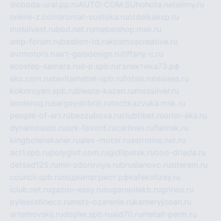
sloboda-ural.pp.ru
AUTO-COM.SU
hohota.net
alimy.ru
online-z.com
aromat-vostoka.ru
otdelkaexp.ru
mobilvest.ru
bbd.net.ru
mebelshop.msk.ru
smp-forum.ru
bastion-td.ru
kosmoscreative.ru
avrmotors.ru
art-galadesign.ru
tiffany-c.ru
ecostep-samara.ru
d-p.spb.ru
галактика73.рф
sko.com.ru
davitamebel-spb.ru
fotsis.ru
tesiaes.ru
kokoroyari.spb.ru
blesna-kazan.ru
mossilver.ru
lenderoq.ru
sergeydobrin.ru
tochkazvuka.msk.ru
people-of-art.ru
bezzubova.ru
clubtibet.ru
orior-aks.ru
dynamoauto.ru
szk-favorit.ru
carlines.ru
flatnsk.ru
kingbolenskaner.ru
alex-motor.ru
astroline.net.ru
act1.spb.ru
polyglot.com.ru
gidlipetsk.ru
ooo-driada.ru
detsad125.ru
mir-zdoroviya.ru
bruslanovo.ru
siterem.ru
council.spb.ru
лодкипатриот.рф
kafekolizey.ru
iclub.net.ru
gazon-easy.ru
sugarepilekb.ru
grinox.ru
pylesostineco.ru
msts-ozarenie.ru
kameryjooan.ru
artemovskij.ru
dopler.spb.ru
aid70.ru
metall-perm.ru