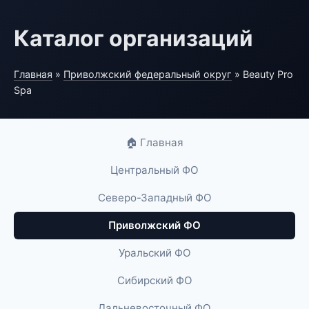
Каталог организаций
Главная
»
Приволжский федеральный округ
» Beauty Pro
Spa
🏠 Главная
Центральный ФО
Северо-Западный ФО
Приволжский ФО
Уральский ФО
Сибирский ФО
Дальневосточный ФО