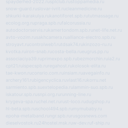
spayderhed-2022.ru
splclub.ru
stoppamedia.ru
snow-guard.ru
slovar-ivrit.ru
cleanmedicine.ru
shkurki-karakulya.ru
kanotiforet.spb.ru
tutmassage.ru
ecolog.org.ru
praga.spb.ru
falcorussia.ru
autodoctorservis.ru
kamertondom.spb.ru
net-life.net.ru
avto-vozim.ru
sakhcamera.ru
alliance-electro.spb.ru
stroyavt.ru
controlweb1.ru
tdsak74.ru
kinzozo-ru.ru
kvotka.ru
iron-snab.ru
costa-bella.ru
eugrus.pp.ru
associaciya39.ru
primexpo.spb.ru
bezmorchin.ru
ia2.ru
cpt21.ru
ispecspb.ru
regahost.ru
kolosok-elita.ru
tae-kwon.ru
consrio.com.ru
insiam.ru
avegainfo.ru
archery161.ru
bigencyclica.ru
vlast16.ru
korru.net
sarmiento.spb.su
extelopedia.ru
lammin-suo.spb.ru
iskatour.spb.ru
snpi.org.ru
running-line.ru
krygeva-spa.ru
chel.net.ru
rust-loco.ru
dugshop.ru
hl-beta.spb.ru
school494.spb.ru
mymubaby.ru
epoha-metalband.ru
ngr.spb.ru
rusgosnews.com
dieselvostok.ru
24hostel.msk.ru
w-dev.ru
f-ship.ru