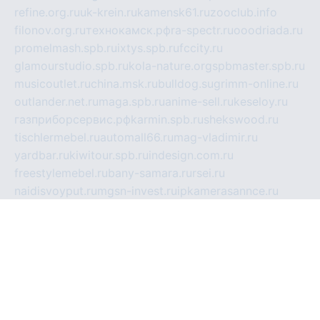
refine.org.ru
uk-krein.ru
kamensk61.ru
zooclub.info
filonov.org.ru
технокамск.рф
ra-spectr.ru
ooodriada.ru
promelmash.spb.ru
ixtys.spb.ru
fccity.ru
glamourstudio.spb.ru
kola-nature.org
spbmaster.spb.ru
musicoutlet.ru
china.msk.ru
bulldog.su
grimm-online.ru
outlander.net.ru
maga.spb.ru
anime-sell.ru
keseloy.ru
газприборсервис.рф
karmin.spb.ru
shekswood.ru
tischlermebel.ru
automall66.ru
mag-vladimir.ru
yardbar.ru
kiwitour.spb.ru
indesign.com.ru
freestylemebel.ru
bany-samara.ru
rsei.ru
naidisvoyput.ru
mgsn-invest.ru
ipkamerasannce.ru
alicante-house.ru
ibelka74.ru
cozyhouse.info
vlkargalev-studio.ru
700mb.ru
figura-ufa.ru
alina-live.ru
belarusiannews.ru
womenknow.ru
dos-vniimk.ru
sega.net.ru
dv.net.ru
phenomenonsofhistory.com
telesputnik.net.ru
wall.pp.ru
pylesosroidmi.ru
gtc-clan.ru
cligs.ru
bibikazap.ru
popova.org.ru
netwhistler.spb.ru
bellvil.ru
bonzon.ru
iss-vladik.ru