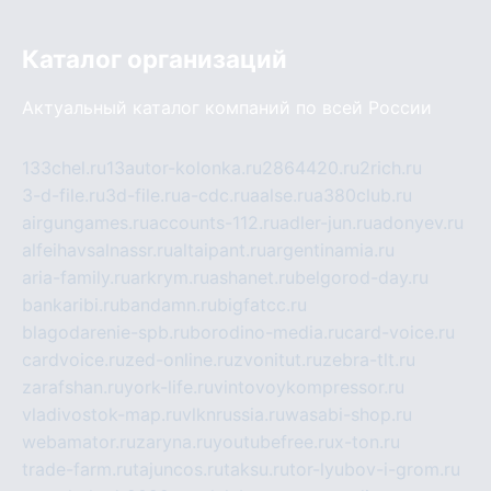
Каталог организаций
Актуальный каталог компаний по всей России
133chel.ru
13autor-kolonka.ru
2864420.ru
2rich.ru
3-d-file.ru
3d-file.ru
a-cdc.ru
aalse.ru
a380club.ru
airgungames.ru
accounts-112.ru
adler-jun.ru
adonyev.ru
alfeihavsalnassr.ru
altaipant.ru
argentinamia.ru
aria-family.ru
arkrym.ru
ashanet.ru
belgorod-day.ru
bankaribi.ru
bandamn.ru
bigfatcc.ru
blagodarenie-spb.ru
borodino-media.ru
card-voice.ru
cardvoice.ru
zed-online.ru
zvonitut.ru
zebra-tlt.ru
zarafshan.ru
york-life.ru
vintovoykompressor.ru
vladivostok-map.ru
vlknrussia.ru
wasabi-shop.ru
webamator.ru
zaryna.ru
youtubefree.ru
x-ton.ru
trade-farm.ru
tajuncos.ru
taksu.ru
tor-lyubov-i-grom.ru