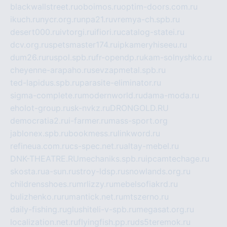
blackwallstreet.ru
oboimos.ru
optim-doors.com.ru
ikuch.ru
nycr.org.ru
npa21.ru
vremya-ch.spb.ru
desert000.ru
ivtorgi.ru
ifiori.ru
catalog-statei.ru
dcv.org.ru
spetsmaster174.ru
ipkameryhiseeu.ru
dum26.ru
ruspol.spb.ru
fr-opendp.ru
kam-solnyshko.ru
cheyenne-arapaho.ru
sevzapmetal.spb.ru
ted-lapidus.spb.ru
parasite-eliminator.ru
sigma-complete.ru
modernworld.ru
dama-moda.ru
eholot-group.ru
sk-nvkz.ru
DRONGOLD.RU
democratia2.ru
i-farmer.ru
mass-sport.org
jablonex.spb.ru
bookmess.ru
linkword.ru
refineua.com.ru
cs-spec.net.ru
altay-mebel.ru
DNK-THEATRE.RU
mechaniks.spb.ru
ipcamtechage.ru
skosta.ru
a-sun.ru
stroy-ldsp.ru
snowlands.org.ru
childrensshoes.ru
mrlizzy.ru
mebelsofiakrd.ru
bulizhenko.ru
rumantick.net.ru
mtszerno.ru
daily-fishing.ru
glushiteli-v-spb.ru
megasat.org.ru
localization.net.ru
flyingfish.pp.ru
ds5teremok.ru