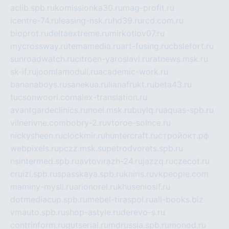
aclib.spb.ru
komissionka30.ru
mag-profit.ru
icentre-74.ru
leasing-nsk.ru
hd39.ru
rcd.com.ru
bioprot.ru
deltaextreme.ru
mirkotlov07.ru
mycrossway.ru
temamedia.ru
art-fusing.ru
cbslefort.ru
sunroadwatch.ru
citroen-yaroslavl.ru
ratnews.msk.ru
sk-if.ru
joomlamoduli.ru
academic-work.ru
bananaboys.ru
sanekua.ru
lianafrukt.ru
beta43.ru
tucsonwoori.com
alex-translation.ru
avantgardeclinics.ru
noel.msk.ru
buylq.ru
aquas-spb.ru
vilnerivne.com
bobry-2.ru
vtoroe-solnce.ru
nickysheen.ru
clockmir.ru
huntercraft.ru
стройокт.рф
webpixels.ru
pczz.msk.su
petrodvorets.spb.ru
nsintermed.spb.ru
avtovirazh-24.ru
jazzq.ru
czecot.ru
cruizi.spb.ru
spasskaya.spb.ru
kniris.ru
vkpeople.com
maminy-mysli.ru
arionorel.ru
khuseniosif.ru
dotmediacup.spb.ru
mebel-tiraspol.ru
all-books.biz
vmauto.spb.ru
shop-astyle.ru
derevo-s.ru
contrinform.ru
gutserial.ru
mdrussia.spb.ru
monod.ru