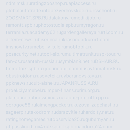
ndm.msk.ru
ratingzooshop.ru
apiaccess.ru
globalautotrade.info
bezverhovskoe.ru
drsschool.ru
ZOOSMART.SPB.RU
dalakony.ru
medikijob.ru
remontt.spb.ru
photostudia.spb.ru
myragon.ru
terramia.ru
academy62.ru
gardengallereya.ru
rti.com.ru
artem-news.ru
biserinca.ru
krasnodarkurort.com
imshowtv.ru
mebel-v-tule.ru
mobtopik.ru
pcsecurity.net.ru
tool-sib.ru
multimetrunit.ru
sp-tour.ru
fan-cs.ru
santeh-russia.ru
symbian9.net.ru
DSHAIR.RU
tmmotors.spb.ru
xjocuricopii.com
musavtomat.msk.ru
obustrojdom.ru
sovetcik.ru
ybaranovskaya.ru
ppknews.ru
cult-alshei.ru
JAPANRUSSIA.RU
proekciyamebel.ru
imper-finans.ru
rim.org.ru
glamourai.ru
brassminus.ru
zabor-pro.ru
ftn.pp.ru
dorogoe58.ru
laimengpacker.ru
kuzova-zapchasti.ru
sageerp.ru
taxodrom.ru
dsrazvitie.ru
hardcity.net.ru
ratinghomegames.ru
topservice25.ru
gubernyan.ru
gtglasslined.ru
ii4.ru
tssport.spb.ru
andorra24.com