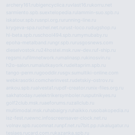
archery161.ru
bigencyclica.ru
vlast16.ru
korru.net
sarmiento.spb.su
extelopedia.ru
lammin-suo.spb.ru
iskatour.spb.ru
snpi.org.ru
running-line.ru
krygeva-spa.ru
chel.net.ru
rust-loco.ru
dugshop.ru
hl-beta.spb.ru
school494.spb.ru
mymubaby.ru
epoha-metalband.ru
ngr.spb.ru
rusgosnews.com
dieselvostok.ru
24hostel.msk.ru
w-dev.ru
f-ship.ru
regsmi.ru
filmnetwork.ru
malinasp.ru
kinosvin.ru
h2o-salon.ru
malutkayork.ru
deltaprim.spb.ru
tango-perm.ru
gooddir.ru
sgv.su
multiki-online.com
webkrasotki.com
cherinvest.ru
detskiy-ostrov.ru
ankou.spb.ru
alvesta1.ru
pdf-creator.ru
nix-files.org.ru
sakhatoday.ru
elektrikersymboler.ru
sputnikyes.ru
golf2club.msk.ru
aeforums.ru
zallclub.ru
multimodal.msk.ru
habaigry.ru
haikko.ru
sobakopedia.ru
isz-fest.ru
ewnc.info
screensaver-clock.net.ru
volnav.spb.ru
comnat.ru
npf.net.ru
7bit.pp.ru
kalugatur.ru
tesiaes.ru
card.com.ru
kazanka.spb.ru