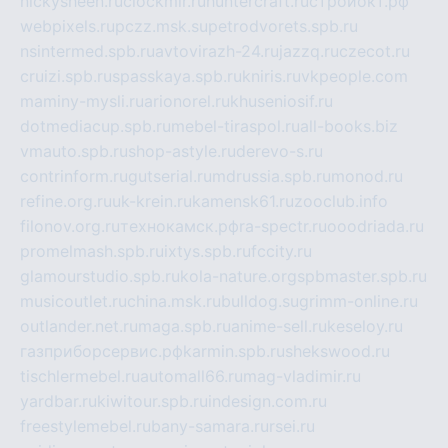
nickysheen.ru
clockmir.ru
huntercraft.ru
стройокт.рф
webpixels.ru
pczz.msk.su
petrodvorets.spb.ru
nsintermed.spb.ru
avtovirazh-24.ru
jazzq.ru
czecot.ru
cruizi.spb.ru
spasskaya.spb.ru
kniris.ru
vkpeople.com
maminy-mysli.ru
arionorel.ru
khuseniosif.ru
dotmediacup.spb.ru
mebel-tiraspol.ru
all-books.biz
vmauto.spb.ru
shop-astyle.ru
derevo-s.ru
contrinform.ru
gutserial.ru
mdrussia.spb.ru
monod.ru
refine.org.ru
uk-krein.ru
kamensk61.ru
zooclub.info
filonov.org.ru
технокамск.рф
ra-spectr.ru
ooodriada.ru
promelmash.spb.ru
ixtys.spb.ru
fccity.ru
glamourstudio.spb.ru
kola-nature.org
spbmaster.spb.ru
musicoutlet.ru
china.msk.ru
bulldog.su
grimm-online.ru
outlander.net.ru
maga.spb.ru
anime-sell.ru
keseloy.ru
газприборсервис.рф
karmin.spb.ru
shekswood.ru
tischlermebel.ru
automall66.ru
mag-vladimir.ru
yardbar.ru
kiwitour.spb.ru
indesign.com.ru
freestylemebel.ru
bany-samara.ru
rsei.ru