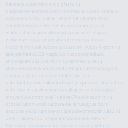
bankaribi.ru
bandamn.ru
bigfatcc.ru
blagodarenie-spb.ru
borodino-media.ru
card-voice.ru
cardvoice.ru
zed-online.ru
zvonitut.ru
zebra-tlt.ru
zarafshan.ru
york-life.ru
vintovoykompressor.ru
vladivostok-map.ru
vlknrussia.ru
wasabi-shop.ru
webamator.ru
zaryna.ru
youtubefree.ru
x-ton.ru
trade-farm.ru
tajuncos.ru
taksu.ru
tor-lyubov-i-grom.ru
spayderhed-2022.ru
splclub.ru
stoppamedia.ru
snow-guard.ru
slovar-ivrit.ru
cleanmedicine.ru
shkurki-karakulya.ru
kanotiforet.spb.ru
tutmassage.ru
ecolog.org.ru
praga.spb.ru
falcorussia.ru
autodoctorservis.ru
kamertondom.spb.ru
net-life.net.ru
avto-vozim.ru
sakhcamera.ru
alliance-electro.spb.ru
stroyavt.ru
controlweb1.ru
tdsak74.ru
kinzozo-ru.ru
kvotka.ru
iron-snab.ru
costa-bella.ru
eugrus.pp.ru
associaciya39.ru
primexpo.spb.ru
bezmorchin.ru
ia2.ru
cpt21.ru
ispecspb.ru
regahost.ru
kolosok-elita.ru
tae-kwon.ru
consrio.com.ru
insiam.ru
avegainfo.ru