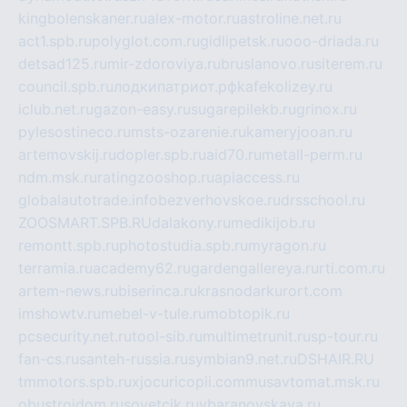
kingbolenskaner.ru
alex-motor.ru
astroline.net.ru
act1.spb.ru
polyglot.com.ru
gidlipetsk.ru
ooo-driada.ru
detsad125.ru
mir-zdoroviya.ru
bruslanovo.ru
siterem.ru
council.spb.ru
лодкипатриот.рф
kafekolizey.ru
iclub.net.ru
gazon-easy.ru
sugarepilekb.ru
grinox.ru
pylesostineco.ru
msts-ozarenie.ru
kameryjooan.ru
artemovskij.ru
dopler.spb.ru
aid70.ru
metall-perm.ru
ndm.msk.ru
ratingzooshop.ru
apiaccess.ru
globalautotrade.info
bezverhovskoe.ru
drsschool.ru
ZOOSMART.SPB.RU
dalakony.ru
medikijob.ru
remontt.spb.ru
photostudia.spb.ru
myragon.ru
terramia.ru
academy62.ru
gardengallereya.ru
rti.com.ru
artem-news.ru
biserinca.ru
krasnodarkurort.com
imshowtv.ru
mebel-v-tule.ru
mobtopik.ru
pcsecurity.net.ru
tool-sib.ru
multimetrunit.ru
sp-tour.ru
fan-cs.ru
santeh-russia.ru
symbian9.net.ru
DSHAIR.RU
tmmotors.spb.ru
xjocuricopii.com
musavtomat.msk.ru
obustrojdom.ru
sovetcik.ru
ybaranovskaya.ru