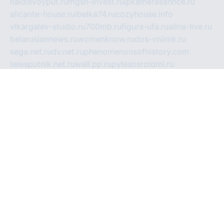
naidisvoyput.ru
mgsn-invest.ru
ipkamerasannce.ru
alicante-house.ru
ibelka74.ru
cozyhouse.info
vlkargalev-studio.ru
700mb.ru
figura-ufa.ru
alina-live.ru
belarusiannews.ru
womenknow.ru
dos-vniimk.ru
sega.net.ru
dv.net.ru
phenomenonsofhistory.com
telesputnik.net.ru
wall.pp.ru
pylesosroidmi.ru
gtc-clan.ru
cligs.ru
bibikazap.ru
popova.org.ru
netwhistler.spb.ru
bellvil.ru
bonzon.ru
iss-vladik.ru
defiparis.net.ru
las-gryzas.ru
amku.ru
electednews.spb.ru
feather.org.ru
spar72.ru
tankiigri.ru
dominus.com.ru
ibtree.ru
sanykool.pp.ru
unixlib.org.ru
menatep.spb.ru
gartenterrassen.ru
printeka.ru
skvozilka.com.ru
parkovka-pub.ru
lovemobi.ru
art-ru.ru
emulatorz.com.ru
alucomp.com.ru
tatforum.com.ru
alternativa-profi.ru
dermakler.ru
artsurvey.ru
aredir.ru
khimspas.ru
centr-maxi.ru
2018r.ru
bort-stomer-defort.ru
professional2.ru
gibsons.ru
artselena.ru
art-pilot.ru
ingredient.spb.ru