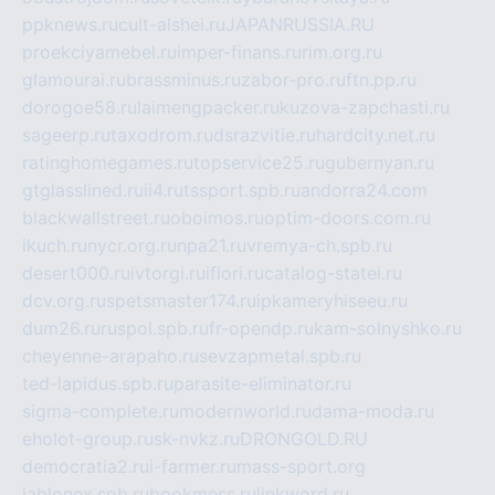
ppknews.ru
cult-alshei.ru
JAPANRUSSIA.RU
proekciyamebel.ru
imper-finans.ru
rim.org.ru
glamourai.ru
brassminus.ru
zabor-pro.ru
ftn.pp.ru
dorogoe58.ru
laimengpacker.ru
kuzova-zapchasti.ru
sageerp.ru
taxodrom.ru
dsrazvitie.ru
hardcity.net.ru
ratinghomegames.ru
topservice25.ru
gubernyan.ru
gtglasslined.ru
ii4.ru
tssport.spb.ru
andorra24.com
blackwallstreet.ru
oboimos.ru
optim-doors.com.ru
ikuch.ru
nycr.org.ru
npa21.ru
vremya-ch.spb.ru
desert000.ru
ivtorgi.ru
ifiori.ru
catalog-statei.ru
dcv.org.ru
spetsmaster174.ru
ipkameryhiseeu.ru
dum26.ru
ruspol.spb.ru
fr-opendp.ru
kam-solnyshko.ru
cheyenne-arapaho.ru
sevzapmetal.spb.ru
ted-lapidus.spb.ru
parasite-eliminator.ru
sigma-complete.ru
modernworld.ru
dama-moda.ru
eholot-group.ru
sk-nvkz.ru
DRONGOLD.RU
democratia2.ru
i-farmer.ru
mass-sport.org
jablonex.spb.ru
bookmess.ru
linkword.ru