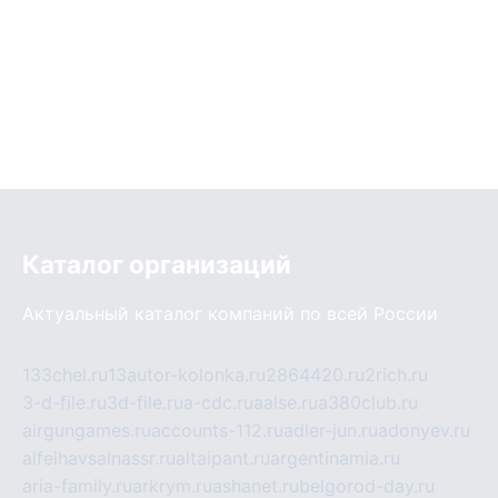
Каталог организаций
Актуальный каталог компаний по всей России
133chel.ru
13autor-kolonka.ru
2864420.ru
2rich.ru
3-d-file.ru
3d-file.ru
a-cdc.ru
aalse.ru
a380club.ru
airgungames.ru
accounts-112.ru
adler-jun.ru
adonyev.ru
alfeihavsalnassr.ru
altaipant.ru
argentinamia.ru
aria-family.ru
arkrym.ru
ashanet.ru
belgorod-day.ru