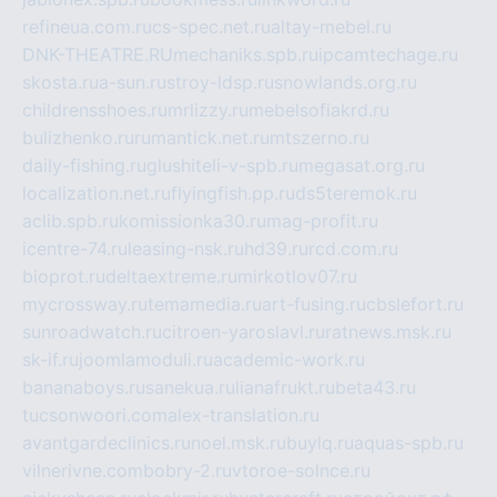
refineua.com.ru
cs-spec.net.ru
altay-mebel.ru
DNK-THEATRE.RU
mechaniks.spb.ru
ipcamtechage.ru
skosta.ru
a-sun.ru
stroy-ldsp.ru
snowlands.org.ru
childrensshoes.ru
mrlizzy.ru
mebelsofiakrd.ru
bulizhenko.ru
rumantick.net.ru
mtszerno.ru
daily-fishing.ru
glushiteli-v-spb.ru
megasat.org.ru
localization.net.ru
flyingfish.pp.ru
ds5teremok.ru
aclib.spb.ru
komissionka30.ru
mag-profit.ru
icentre-74.ru
leasing-nsk.ru
hd39.ru
rcd.com.ru
bioprot.ru
deltaextreme.ru
mirkotlov07.ru
mycrossway.ru
temamedia.ru
art-fusing.ru
cbslefort.ru
sunroadwatch.ru
citroen-yaroslavl.ru
ratnews.msk.ru
sk-if.ru
joomlamoduli.ru
academic-work.ru
bananaboys.ru
sanekua.ru
lianafrukt.ru
beta43.ru
tucsonwoori.com
alex-translation.ru
avantgardeclinics.ru
noel.msk.ru
buylq.ru
aquas-spb.ru
vilnerivne.com
bobry-2.ru
vtoroe-solnce.ru