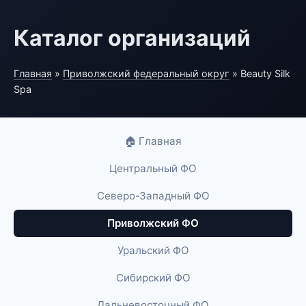
Каталог организаций
Главная
»
Приволжский федеральный округ
» Beauty Silk
Spa
🏠 Главная
Центральный ФО
Северо-Западный ФО
Приволжский ФО
Уральский ФО
Сибирский ФО
Дальневосточный ФО