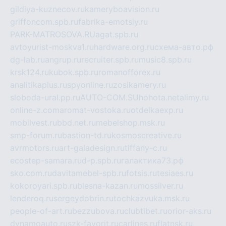
gildiya-kuznecov.ru
kameryboavision.ru
griffoncom.spb.ru
fabrika-emotsiy.ru
PARK-MATROSOVA.RU
agat.spb.ru
avtoyurist-moskva1.ru
hardware.org.ru
схема-авто.рф
dg-lab.ru
angrup.ru
recruiter.spb.ru
music8.spb.ru
krsk124.ru
kubok.spb.ru
romanofforex.ru
analitikaplus.ru
spyonline.ru
zosikamery.ru
sloboda-ural.pp.ru
AUTO-COM.SU
hohota.net
alimy.ru
online-z.com
aromat-vostoka.ru
otdelkaexp.ru
mobilvest.ru
bbd.net.ru
mebelshop.msk.ru
smp-forum.ru
bastion-td.ru
kosmoscreative.ru
avrmotors.ru
art-galadesign.ru
tiffany-c.ru
ecostep-samara.ru
d-p.spb.ru
галактика73.рф
sko.com.ru
davitamebel-spb.ru
fotsis.ru
tesiaes.ru
kokoroyari.spb.ru
blesna-kazan.ru
mossilver.ru
lenderoq.ru
sergeydobrin.ru
tochkazvuka.msk.ru
people-of-art.ru
bezzubova.ru
clubtibet.ru
orior-aks.ru
dynamoauto.ru
szk-favorit.ru
carlines.ru
flatnsk.ru