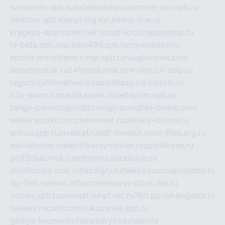
sarmiento.spb.su
extelopedia.ru
lammin-suo.spb.ru
iskatour.spb.ru
snpi.org.ru
running-line.ru
krygeva-spa.ru
chel.net.ru
rust-loco.ru
dugshop.ru
hl-beta.spb.ru
school494.spb.ru
mymubaby.ru
epoha-metalband.ru
ngr.spb.ru
rusgosnews.com
dieselvostok.ru
24hostel.msk.ru
w-dev.ru
f-ship.ru
regsmi.ru
filmnetwork.ru
malinasp.ru
kinosvin.ru
h2o-salon.ru
malutkayork.ru
deltaprim.spb.ru
tango-perm.ru
gooddir.ru
sgv.su
multiki-online.com
webkrasotki.com
cherinvest.ru
detskiy-ostrov.ru
ankou.spb.ru
alvesta1.ru
pdf-creator.ru
nix-files.org.ru
sakhatoday.ru
elektrikersymboler.ru
sputnikyes.ru
golf2club.msk.ru
aeforums.ru
zallclub.ru
multimodal.msk.ru
habaigry.ru
haikko.ru
sobakopedia.ru
isz-fest.ru
ewnc.info
screensaver-clock.net.ru
volnav.spb.ru
comnat.ru
npf.net.ru
7bit.pp.ru
kalugatur.ru
tesiaes.ru
card.com.ru
kazanka.spb.ru
gildiya-kuznecov.ru
kameryboavision.ru