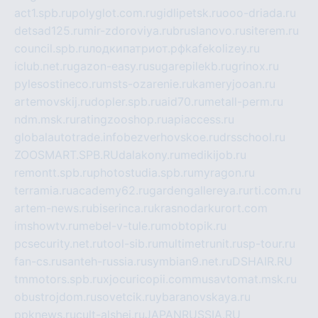
act1.spb.ru
polyglot.com.ru
gidlipetsk.ru
ooo-driada.ru
detsad125.ru
mir-zdoroviya.ru
bruslanovo.ru
siterem.ru
council.spb.ru
лодкипатриот.рф
kafekolizey.ru
iclub.net.ru
gazon-easy.ru
sugarepilekb.ru
grinox.ru
pylesostineco.ru
msts-ozarenie.ru
kameryjooan.ru
artemovskij.ru
dopler.spb.ru
aid70.ru
metall-perm.ru
ndm.msk.ru
ratingzooshop.ru
apiaccess.ru
globalautotrade.info
bezverhovskoe.ru
drsschool.ru
ZOOSMART.SPB.RU
dalakony.ru
medikijob.ru
remontt.spb.ru
photostudia.spb.ru
myragon.ru
terramia.ru
academy62.ru
gardengallereya.ru
rti.com.ru
artem-news.ru
biserinca.ru
krasnodarkurort.com
imshowtv.ru
mebel-v-tule.ru
mobtopik.ru
pcsecurity.net.ru
tool-sib.ru
multimetrunit.ru
sp-tour.ru
fan-cs.ru
santeh-russia.ru
symbian9.net.ru
DSHAIR.RU
tmmotors.spb.ru
xjocuricopii.com
musavtomat.msk.ru
obustrojdom.ru
sovetcik.ru
ybaranovskaya.ru
ppknews.ru
cult-alshei.ru
JAPANRUSSIA.RU