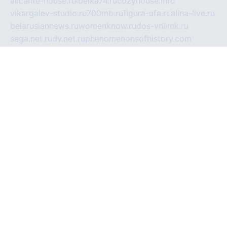
alicante-house.ru
ibelka74.ru
cozyhouse.info
vlkargalev-studio.ru
700mb.ru
figura-ufa.ru
alina-live.ru
belarusiannews.ru
womenknow.ru
dos-vniimk.ru
sega.net.ru
dv.net.ru
phenomenonsofhistory.com
telesputnik.net.ru
wall.pp.ru
pylesosroidmi.ru
gtc-clan.ru
cligs.ru
bibikazap.ru
popova.org.ru
netwhistler.spb.ru
bellvil.ru
bonzon.ru
iss-vladik.ru
defiparis.net.ru
las-gryzas.ru
amku.ru
electednews.spb.ru
feather.org.ru
spar72.ru
tankiigri.ru
dominus.com.ru
ibtree.ru
sanykool.pp.ru
unixlib.org.ru
menatep.spb.ru
gartenterrassen.ru
printeka.ru
skvozilka.com.ru
parkovka-pub.ru
lovemobi.ru
art-ru.ru
emulatorz.com.ru
alucomp.com.ru
tatforum.com.ru
alternativa-profi.ru
dermakler.ru
artsurvey.ru
aredir.ru
khimspas.ru
centr-maxi.ru
2018r.ru
bort-stomer-defort.ru
professional2.ru
gibsons.ru
artselena.ru
art-pilot.ru
ingredient.spb.ru
npfpolimer.spb.ru
argentum.spb.ru
hom-edu.ru