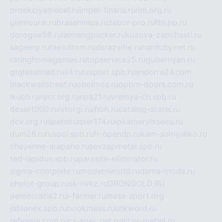
proekciyamebel.ru
imper-finans.ru
rim.org.ru
glamourai.ru
brassminus.ru
zabor-pro.ru
ftn.pp.ru
dorogoe58.ru
laimengpacker.ru
kuzova-zapchasti.ru
sageerp.ru
taxodrom.ru
dsrazvitie.ru
hardcity.net.ru
ratinghomegames.ru
topservice25.ru
gubernyan.ru
gtglasslined.ru
ii4.ru
tssport.spb.ru
andorra24.com
blackwallstreet.ru
oboimos.ru
optim-doors.com.ru
ikuch.ru
nycr.org.ru
npa21.ru
vremya-ch.spb.ru
desert000.ru
ivtorgi.ru
ifiori.ru
catalog-statei.ru
dcv.org.ru
spetsmaster174.ru
ipkameryhiseeu.ru
dum26.ru
ruspol.spb.ru
fr-opendp.ru
kam-solnyshko.ru
cheyenne-arapaho.ru
sevzapmetal.spb.ru
ted-lapidus.spb.ru
parasite-eliminator.ru
sigma-complete.ru
modernworld.ru
dama-moda.ru
eholot-group.ru
sk-nvkz.ru
DRONGOLD.RU
democratia2.ru
i-farmer.ru
mass-sport.org
jablonex.spb.ru
bookmess.ru
linkword.ru
refineua.com.ru
cs-spec.net.ru
altay-mebel.ru