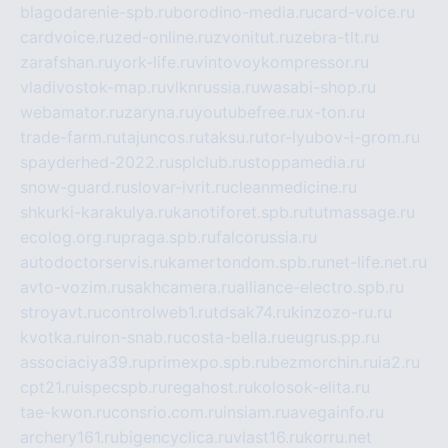
blagodarenie-spb.ru
borodino-media.ru
card-voice.ru
cardvoice.ru
zed-online.ru
zvonitut.ru
zebra-tlt.ru
zarafshan.ru
york-life.ru
vintovoykompressor.ru
vladivostok-map.ru
vlknrussia.ru
wasabi-shop.ru
webamator.ru
zaryna.ru
youtubefree.ru
x-ton.ru
trade-farm.ru
tajuncos.ru
taksu.ru
tor-lyubov-i-grom.ru
spayderhed-2022.ru
splclub.ru
stoppamedia.ru
snow-guard.ru
slovar-ivrit.ru
cleanmedicine.ru
shkurki-karakulya.ru
kanotiforet.spb.ru
tutmassage.ru
ecolog.org.ru
praga.spb.ru
falcorussia.ru
autodoctorservis.ru
kamertondom.spb.ru
net-life.net.ru
avto-vozim.ru
sakhcamera.ru
alliance-electro.spb.ru
stroyavt.ru
controlweb1.ru
tdsak74.ru
kinzozo-ru.ru
kvotka.ru
iron-snab.ru
costa-bella.ru
eugrus.pp.ru
associaciya39.ru
primexpo.spb.ru
bezmorchin.ru
ia2.ru
cpt21.ru
ispecspb.ru
regahost.ru
kolosok-elita.ru
tae-kwon.ru
consrio.com.ru
insiam.ru
avegainfo.ru
archery161.ru
bigencyclica.ru
vlast16.ru
korru.net