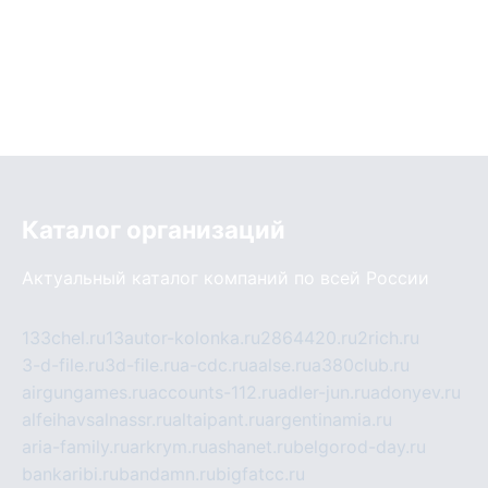
Каталог организаций
Актуальный каталог компаний по всей России
133chel.ru
13autor-kolonka.ru
2864420.ru
2rich.ru
3-d-file.ru
3d-file.ru
a-cdc.ru
aalse.ru
a380club.ru
airgungames.ru
accounts-112.ru
adler-jun.ru
adonyev.ru
alfeihavsalnassr.ru
altaipant.ru
argentinamia.ru
aria-family.ru
arkrym.ru
ashanet.ru
belgorod-day.ru
bankaribi.ru
bandamn.ru
bigfatcc.ru