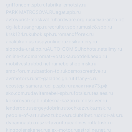
griffoncom.spb.ru
fabrika-emotsiy.ru
PARK-MATROSOVA.RU
agat.spb.ru
avtoyurist-moskva1.ru
hardware.org.ru
схема-авто.рф
dg-lab.ru
angrup.ru
recruiter.spb.ru
music8.spb.ru
krsk124.ru
kubok.spb.ru
romanofforex.ru
analitikaplus.ru
spyonline.ru
zosikamery.ru
sloboda-ural.pp.ru
AUTO-COM.SU
hohota.net
alimy.ru
online-z.com
aromat-vostoka.ru
otdelkaexp.ru
mobilvest.ru
bbd.net.ru
mebelshop.msk.ru
smp-forum.ru
bastion-td.ru
kosmoscreative.ru
avrmotors.ru
art-galadesign.ru
tiffany-c.ru
ecostep-samara.ru
d-p.spb.ru
галактика73.рф
sko.com.ru
davitamebel-spb.ru
fotsis.ru
tesiaes.ru
kokoroyari.spb.ru
blesna-kazan.ru
mossilver.ru
lenderoq.ru
sergeydobrin.ru
tochkazvuka.msk.ru
people-of-art.ru
bezzubova.ru
clubtibet.ru
orior-aks.ru
dynamoauto.ru
szk-favorit.ru
carlines.ru
flatnsk.ru
kingbolenskaner.ru
alex-motor.ru
astroline.net.ru