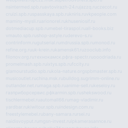
nsintermed.spb.ru
avtovirazh-24.ru
jazzq.ru
czecot.ru
cruizi.spb.ru
spasskaya.spb.ru
kniris.ru
vkpeople.com
maminy-mysli.ru
arionorel.ru
khuseniosif.ru
dotmediacup.spb.ru
mebel-tiraspol.ru
all-books.biz
vmauto.spb.ru
shop-astyle.ru
derevo-s.ru
contrinform.ru
gutserial.ru
mdrussia.spb.ru
monod.ru
refine.org.ru
uk-krein.ru
kamensk61.ru
zooclub.info
filonov.org.ru
технокамск.рф
ra-spectr.ru
ooodriada.ru
promelmash.spb.ru
ixtys.spb.ru
fccity.ru
glamourstudio.spb.ru
kola-nature.org
spbmaster.spb.ru
musicoutlet.ru
china.msk.ru
bulldog.su
grimm-online.ru
outlander.net.ru
maga.spb.ru
anime-sell.ru
keseloy.ru
газприборсервис.рф
karmin.spb.ru
shekswood.ru
tischlermebel.ru
automall66.ru
mag-vladimir.ru
yardbar.ru
kiwitour.spb.ru
indesign.com.ru
freestylemebel.ru
bany-samara.ru
rsei.ru
naidisvoyput.ru
mgsn-invest.ru
ipkamerasannce.ru