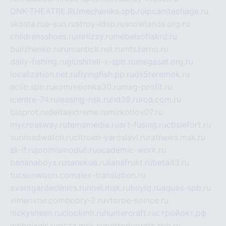
DNK-THEATRE.RU
mechaniks.spb.ru
ipcamtechage.ru
skosta.ru
a-sun.ru
stroy-ldsp.ru
snowlands.org.ru
childrensshoes.ru
mrlizzy.ru
mebelsofiakrd.ru
bulizhenko.ru
rumantick.net.ru
mtszerno.ru
daily-fishing.ru
glushiteli-v-spb.ru
megasat.org.ru
localization.net.ru
flyingfish.pp.ru
ds5teremok.ru
aclib.spb.ru
komissionka30.ru
mag-profit.ru
icentre-74.ru
leasing-nsk.ru
hd39.ru
rcd.com.ru
bioprot.ru
deltaextreme.ru
mirkotlov07.ru
mycrossway.ru
temamedia.ru
art-fusing.ru
cbslefort.ru
sunroadwatch.ru
citroen-yaroslavl.ru
ratnews.msk.ru
sk-if.ru
joomlamoduli.ru
academic-work.ru
bananaboys.ru
sanekua.ru
lianafrukt.ru
beta43.ru
tucsonwoori.com
alex-translation.ru
avantgardeclinics.ru
noel.msk.ru
buylq.ru
aquas-spb.ru
vilnerivne.com
bobry-2.ru
vtoroe-solnce.ru
nickysheen.ru
clockmir.ru
huntercraft.ru
стройокт.рф
webpixels.ru
pczz.msk.su
petrodvorets.spb.ru