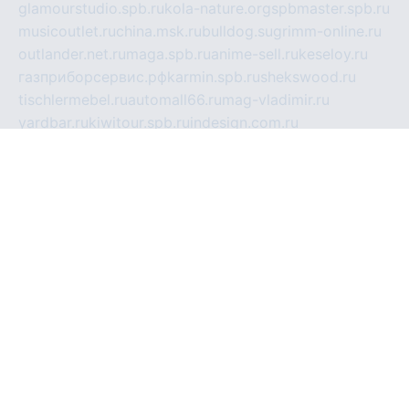
glamourstudio.spb.ru
kola-nature.org
spbmaster.spb.ru
musicoutlet.ru
china.msk.ru
bulldog.su
grimm-online.ru
outlander.net.ru
maga.spb.ru
anime-sell.ru
keseloy.ru
газприборсервис.рф
karmin.spb.ru
shekswood.ru
tischlermebel.ru
automall66.ru
mag-vladimir.ru
yardbar.ru
kiwitour.spb.ru
indesign.com.ru
freestylemebel.ru
bany-samara.ru
rsei.ru
naidisvoyput.ru
mgsn-invest.ru
ipkamerasannce.ru
alicante-house.ru
ibelka74.ru
cozyhouse.info
vlkargalev-studio.ru
700mb.ru
figura-ufa.ru
alina-live.ru
belarusiannews.ru
womenknow.ru
dos-vniimk.ru
sega.net.ru
dv.net.ru
phenomenonsofhistory.com
telesputnik.net.ru
wall.pp.ru
pylesosroidmi.ru
gtc-clan.ru
cligs.ru
bibikazap.ru
popova.org.ru
netwhistler.spb.ru
bellvil.ru
bonzon.ru
iss-vladik.ru
defiparis.net.ru
las-gryzas.ru
amku.ru
electednews.spb.ru
feather.org.ru
spar72.ru
tankiigri.ru
dominus.com.ru
ibtree.ru
sanykool.pp.ru
unixlib.org.ru