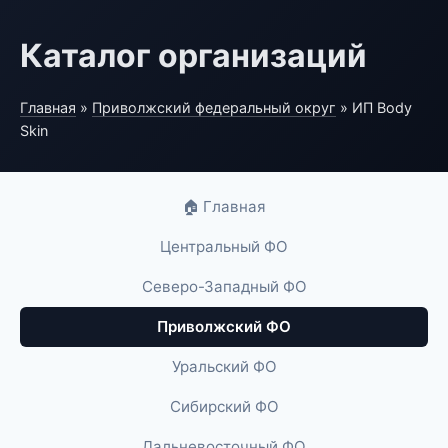
Каталог организаций
Главная
»
Приволжский федеральный округ
» ИП Body
Skin
🏠 Главная
Центральный ФО
Северо-Западный ФО
Приволжский ФО
Уральский ФО
Сибирский ФО
Дальневосточный ФО