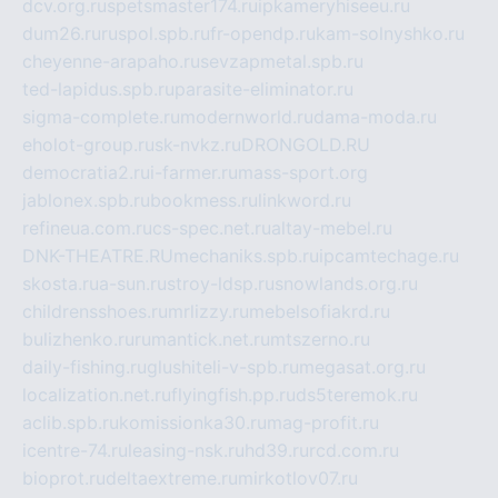
dcv.org.ru
spetsmaster174.ru
ipkameryhiseeu.ru
dum26.ru
ruspol.spb.ru
fr-opendp.ru
kam-solnyshko.ru
cheyenne-arapaho.ru
sevzapmetal.spb.ru
ted-lapidus.spb.ru
parasite-eliminator.ru
sigma-complete.ru
modernworld.ru
dama-moda.ru
eholot-group.ru
sk-nvkz.ru
DRONGOLD.RU
democratia2.ru
i-farmer.ru
mass-sport.org
jablonex.spb.ru
bookmess.ru
linkword.ru
refineua.com.ru
cs-spec.net.ru
altay-mebel.ru
DNK-THEATRE.RU
mechaniks.spb.ru
ipcamtechage.ru
skosta.ru
a-sun.ru
stroy-ldsp.ru
snowlands.org.ru
childrensshoes.ru
mrlizzy.ru
mebelsofiakrd.ru
bulizhenko.ru
rumantick.net.ru
mtszerno.ru
daily-fishing.ru
glushiteli-v-spb.ru
megasat.org.ru
localization.net.ru
flyingfish.pp.ru
ds5teremok.ru
aclib.spb.ru
komissionka30.ru
mag-profit.ru
icentre-74.ru
leasing-nsk.ru
hd39.ru
rcd.com.ru
bioprot.ru
deltaextreme.ru
mirkotlov07.ru