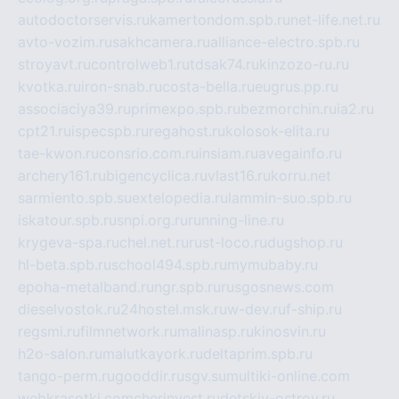
autodoctorservis.ru
kamertondom.spb.ru
net-life.net.ru
avto-vozim.ru
sakhcamera.ru
alliance-electro.spb.ru
stroyavt.ru
controlweb1.ru
tdsak74.ru
kinzozo-ru.ru
kvotka.ru
iron-snab.ru
costa-bella.ru
eugrus.pp.ru
associaciya39.ru
primexpo.spb.ru
bezmorchin.ru
ia2.ru
cpt21.ru
ispecspb.ru
regahost.ru
kolosok-elita.ru
tae-kwon.ru
consrio.com.ru
insiam.ru
avegainfo.ru
archery161.ru
bigencyclica.ru
vlast16.ru
korru.net
sarmiento.spb.su
extelopedia.ru
lammin-suo.spb.ru
iskatour.spb.ru
snpi.org.ru
running-line.ru
krygeva-spa.ru
chel.net.ru
rust-loco.ru
dugshop.ru
hl-beta.spb.ru
school494.spb.ru
mymubaby.ru
epoha-metalband.ru
ngr.spb.ru
rusgosnews.com
dieselvostok.ru
24hostel.msk.ru
w-dev.ru
f-ship.ru
regsmi.ru
filmnetwork.ru
malinasp.ru
kinosvin.ru
h2o-salon.ru
malutkayork.ru
deltaprim.spb.ru
tango-perm.ru
gooddir.ru
sgv.su
multiki-online.com
webkrasotki.com
cherinvest.ru
detskiy-ostrov.ru