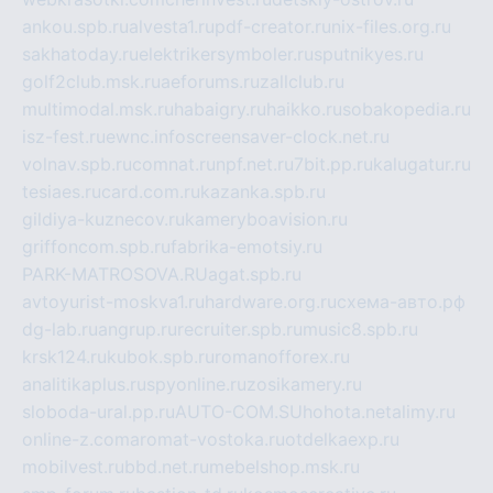
ankou.spb.ru
alvesta1.ru
pdf-creator.ru
nix-files.org.ru
sakhatoday.ru
elektrikersymboler.ru
sputnikyes.ru
golf2club.msk.ru
aeforums.ru
zallclub.ru
multimodal.msk.ru
habaigry.ru
haikko.ru
sobakopedia.ru
isz-fest.ru
ewnc.info
screensaver-clock.net.ru
volnav.spb.ru
comnat.ru
npf.net.ru
7bit.pp.ru
kalugatur.ru
tesiaes.ru
card.com.ru
kazanka.spb.ru
gildiya-kuznecov.ru
kameryboavision.ru
griffoncom.spb.ru
fabrika-emotsiy.ru
PARK-MATROSOVA.RU
agat.spb.ru
avtoyurist-moskva1.ru
hardware.org.ru
схема-авто.рф
dg-lab.ru
angrup.ru
recruiter.spb.ru
music8.spb.ru
krsk124.ru
kubok.spb.ru
romanofforex.ru
analitikaplus.ru
spyonline.ru
zosikamery.ru
sloboda-ural.pp.ru
AUTO-COM.SU
hohota.net
alimy.ru
online-z.com
aromat-vostoka.ru
otdelkaexp.ru
mobilvest.ru
bbd.net.ru
mebelshop.msk.ru