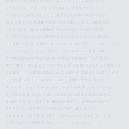
smp-forum.ru
bastion-td.ru
kosmoscreative.ru
avrmotors.ru
art-galadesign.ru
tiffany-c.ru
ecostep-samara.ru
d-p.spb.ru
галактика73.рф
sko.com.ru
davitamebel-spb.ru
fotsis.ru
tesiaes.ru
kokoroyari.spb.ru
blesna-kazan.ru
mossilver.ru
lenderoq.ru
sergeydobrin.ru
tochkazvuka.msk.ru
people-of-art.ru
bezzubova.ru
clubtibet.ru
orior-aks.ru
dynamoauto.ru
szk-favorit.ru
carlines.ru
flatnsk.ru
kingbolenskaner.ru
alex-motor.ru
astroline.net.ru
act1.spb.ru
polyglot.com.ru
gidlipetsk.ru
ooo-driada.ru
detsad125.ru
mir-zdoroviya.ru
bruslanovo.ru
siterem.ru
council.spb.ru
лодкипатриот.рф
kafekolizey.ru
iclub.net.ru
gazon-easy.ru
sugarepilekb.ru
grinox.ru
pylesostineco.ru
msts-ozarenie.ru
kameryjooan.ru
artemovskij.ru
dopler.spb.ru
aid70.ru
metall-perm.ru
ndm.msk.ru
ratingzooshop.ru
apiaccess.ru
globalautotrade.info
bezverhovskoe.ru
drsschool.ru
ZOOSMART.SPB.RU
dalakony.ru
medikijob.ru