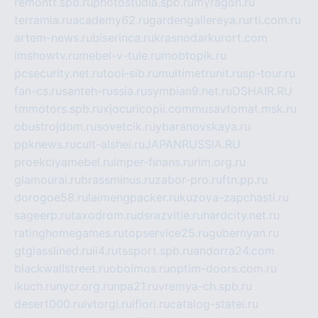
remontt.spb.ru
photostudia.spb.ru
myragon.ru
terramia.ru
academy62.ru
gardengallereya.ru
rti.com.ru
artem-news.ru
biserinca.ru
krasnodarkurort.com
imshowtv.ru
mebel-v-tule.ru
mobtopik.ru
pcsecurity.net.ru
tool-sib.ru
multimetrunit.ru
sp-tour.ru
fan-cs.ru
santeh-russia.ru
symbian9.net.ru
DSHAIR.RU
tmmotors.spb.ru
xjocuricopii.com
musavtomat.msk.ru
obustrojdom.ru
sovetcik.ru
ybaranovskaya.ru
ppknews.ru
cult-alshei.ru
JAPANRUSSIA.RU
proekciyamebel.ru
imper-finans.ru
rim.org.ru
glamourai.ru
brassminus.ru
zabor-pro.ru
ftn.pp.ru
dorogoe58.ru
laimengpacker.ru
kuzova-zapchasti.ru
sageerp.ru
taxodrom.ru
dsrazvitie.ru
hardcity.net.ru
ratinghomegames.ru
topservice25.ru
gubernyan.ru
gtglasslined.ru
ii4.ru
tssport.spb.ru
andorra24.com
blackwallstreet.ru
oboimos.ru
optim-doors.com.ru
ikuch.ru
nycr.org.ru
npa21.ru
vremya-ch.spb.ru
desert000.ru
ivtorgi.ru
ifiori.ru
catalog-statei.ru