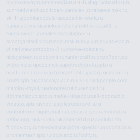
mycrossway.ru
temamedia.ru
art-fusing.ru
cbslefort.ru
sunroadwatch.ru
citroen-yaroslavl.ru
ratnews.msk.ru
sk-if.ru
joomlamoduli.ru
academic-work.ru
bananaboys.ru
sanekua.ru
lianafrukt.ru
beta43.ru
tucsonwoori.com
alex-translation.ru
avantgardeclinics.ru
noel.msk.ru
buylq.ru
aquas-spb.ru
vilnerivne.com
bobry-2.ru
vtoroe-solnce.ru
nickysheen.ru
clockmir.ru
huntercraft.ru
стройокт.рф
webpixels.ru
pczz.msk.su
petrodvorets.spb.ru
nsintermed.spb.ru
avtovirazh-24.ru
jazzq.ru
czecot.ru
cruizi.spb.ru
spasskaya.spb.ru
kniris.ru
vkpeople.com
maminy-mysli.ru
arionorel.ru
khuseniosif.ru
dotmediacup.spb.ru
mebel-tiraspol.ru
all-books.biz
vmauto.spb.ru
shop-astyle.ru
derevo-s.ru
contrinform.ru
gutserial.ru
mdrussia.spb.ru
monod.ru
refine.org.ru
uk-krein.ru
kamensk61.ru
zooclub.info
filonov.org.ru
технокамск.рф
ra-spectr.ru
ooodriada.ru
promelmash.spb.ru
ixtys.spb.ru
fccity.ru