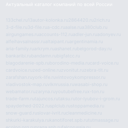
Актуальный каталог компаний по всей России
133chel.ru
13autor-kolonka.ru
2864420.ru
2rich.ru
3-d-file.ru
3d-file.ru
a-cdc.ru
aalse.ru
a380club.ru
airgungames.ru
accounts-112.ru
adler-jun.ru
adonyev.ru
alfeihavsalnassr.ru
altaipant.ru
argentinamia.ru
aria-family.ru
arkrym.ru
ashanet.ru
belgorod-day.ru
bankaribi.ru
bandamn.ru
bigfatcc.ru
blagodarenie-spb.ru
borodino-media.ru
card-voice.ru
cardvoice.ru
zed-online.ru
zvonitut.ru
zebra-tlt.ru
zarafshan.ru
york-life.ru
vintovoykompressor.ru
vladivostok-map.ru
vlknrussia.ru
wasabi-shop.ru
webamator.ru
zaryna.ru
youtubefree.ru
x-ton.ru
trade-farm.ru
tajuncos.ru
taksu.ru
tor-lyubov-i-grom.ru
spayderhed-2022.ru
splclub.ru
stoppamedia.ru
snow-guard.ru
slovar-ivrit.ru
cleanmedicine.ru
shkurki-karakulya.ru
kanotiforet.spb.ru
tutmassage.ru
ecolog.org.ru
praga.spb.ru
falcorussia.ru