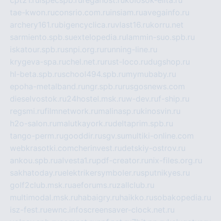
cpt21.ru
ispecspb.ru
regahost.ru
kolosok-elita.ru
tae-kwon.ru
consrio.com.ru
insiam.ru
avegainfo.ru
archery161.ru
bigencyclica.ru
vlast16.ru
korru.net
sarmiento.spb.su
extelopedia.ru
lammin-suo.spb.ru
iskatour.spb.ru
snpi.org.ru
running-line.ru
krygeva-spa.ru
chel.net.ru
rust-loco.ru
dugshop.ru
hl-beta.spb.ru
school494.spb.ru
mymubaby.ru
epoha-metalband.ru
ngr.spb.ru
rusgosnews.com
dieselvostok.ru
24hostel.msk.ru
w-dev.ru
f-ship.ru
regsmi.ru
filmnetwork.ru
malinasp.ru
kinosvin.ru
h2o-salon.ru
malutkayork.ru
deltaprim.spb.ru
tango-perm.ru
gooddir.ru
sgv.su
multiki-online.com
webkrasotki.com
cherinvest.ru
detskiy-ostrov.ru
ankou.spb.ru
alvesta1.ru
pdf-creator.ru
nix-files.org.ru
sakhatoday.ru
elektrikersymboler.ru
sputnikyes.ru
golf2club.msk.ru
aeforums.ru
zallclub.ru
multimodal.msk.ru
habaigry.ru
haikko.ru
sobakopedia.ru
isz-fest.ru
ewnc.info
screensaver-clock.net.ru