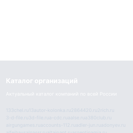
Каталог организаций
Актуальный каталог компаний по всей России
133chel.ru
13autor-kolonka.ru
2864420.ru
2rich.ru
3-d-file.ru
3d-file.ru
a-cdc.ru
aalse.ru
a380club.ru
airgungames.ru
accounts-112.ru
adler-jun.ru
adonyev.ru
alfeihavsalnassr.ru
altaipant.ru
argentinamia.ru