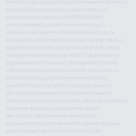
tmmotors.spb.ru
xjocuricopii.com
musavtomat.msk.ru
obustrojdom.ru
sovetcik.ru
ybaranovskaya.ru
ppknews.ru
cult-alshei.ru
JAPANRUSSIA.RU
proekciyamebel.ru
imper-finans.ru
rim.org.ru
glamourai.ru
brassminus.ru
zabor-pro.ru
ftn.pp.ru
dorogoe58.ru
laimengpacker.ru
kuzova-zapchasti.ru
sageerp.ru
taxodrom.ru
dsrazvitie.ru
hardcity.net.ru
ratinghomegames.ru
topservice25.ru
gubernyan.ru
gtglasslined.ru
ii4.ru
tssport.spb.ru
andorra24.com
blackwallstreet.ru
oboimos.ru
optim-doors.com.ru
ikuch.ru
nycr.org.ru
npa21.ru
vremya-ch.spb.ru
desert000.ru
ivtorgi.ru
ifiori.ru
catalog-statei.ru
dcv.org.ru
spetsmaster174.ru
ipkameryhiseeu.ru
dum26.ru
ruspol.spb.ru
fr-opendp.ru
kam-solnyshko.ru
cheyenne-arapaho.ru
sevzapmetal.spb.ru
ted-lapidus.spb.ru
parasite-eliminator.ru
sigma-complete.ru
modernworld.ru
dama-moda.ru
eholot-group.ru
sk-nvkz.ru
DRONGOLD.RU