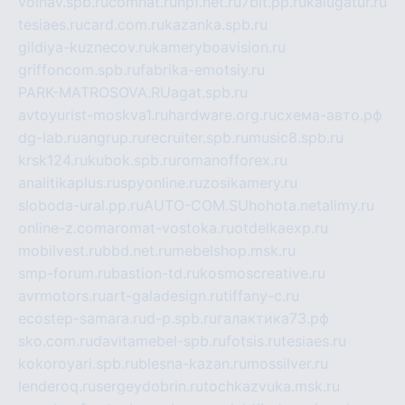
volnav.spb.ru
comnat.ru
npf.net.ru
7bit.pp.ru
kalugatur.ru
tesiaes.ru
card.com.ru
kazanka.spb.ru
gildiya-kuznecov.ru
kameryboavision.ru
griffoncom.spb.ru
fabrika-emotsiy.ru
PARK-MATROSOVA.RU
agat.spb.ru
avtoyurist-moskva1.ru
hardware.org.ru
схема-авто.рф
dg-lab.ru
angrup.ru
recruiter.spb.ru
music8.spb.ru
krsk124.ru
kubok.spb.ru
romanofforex.ru
analitikaplus.ru
spyonline.ru
zosikamery.ru
sloboda-ural.pp.ru
AUTO-COM.SU
hohota.net
alimy.ru
online-z.com
aromat-vostoka.ru
otdelkaexp.ru
mobilvest.ru
bbd.net.ru
mebelshop.msk.ru
smp-forum.ru
bastion-td.ru
kosmoscreative.ru
avrmotors.ru
art-galadesign.ru
tiffany-c.ru
ecostep-samara.ru
d-p.spb.ru
галактика73.рф
sko.com.ru
davitamebel-spb.ru
fotsis.ru
tesiaes.ru
kokoroyari.spb.ru
blesna-kazan.ru
mossilver.ru
lenderoq.ru
sergeydobrin.ru
tochkazvuka.msk.ru