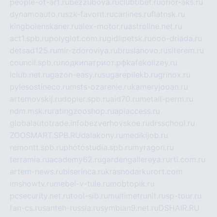
people-of-art.ru
bezzubova.ru
clubtibet.ru
orior-aks.ru
dynamoauto.ru
szk-favorit.ru
carlines.ru
flatnsk.ru
kingbolenskaner.ru
alex-motor.ru
astroline.net.ru
act1.spb.ru
polyglot.com.ru
gidlipetsk.ru
ooo-driada.ru
detsad125.ru
mir-zdoroviya.ru
bruslanovo.ru
siterem.ru
council.spb.ru
лодкипатриот.рф
kafekolizey.ru
iclub.net.ru
gazon-easy.ru
sugarepilekb.ru
grinox.ru
pylesostineco.ru
msts-ozarenie.ru
kameryjooan.ru
artemovskij.ru
dopler.spb.ru
aid70.ru
metall-perm.ru
ndm.msk.ru
ratingzooshop.ru
apiaccess.ru
globalautotrade.info
bezverhovskoe.ru
drsschool.ru
ZOOSMART.SPB.RU
dalakony.ru
medikijob.ru
remontt.spb.ru
photostudia.spb.ru
myragon.ru
terramia.ru
academy62.ru
gardengallereya.ru
rti.com.ru
artem-news.ru
biserinca.ru
krasnodarkurort.com
imshowtv.ru
mebel-v-tule.ru
mobtopik.ru
pcsecurity.net.ru
tool-sib.ru
multimetrunit.ru
sp-tour.ru
fan-cs.ru
santeh-russia.ru
symbian9.net.ru
DSHAIR.RU