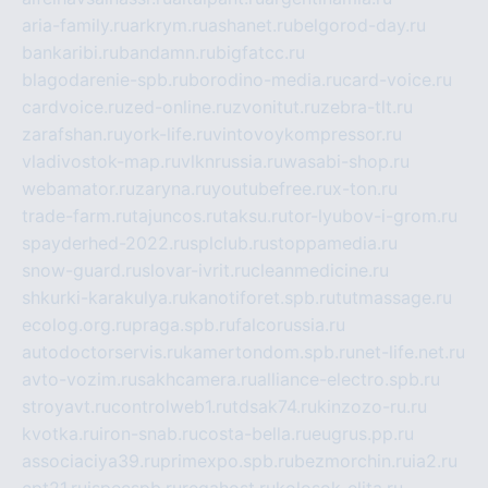
aria-family.ru
arkrym.ru
ashanet.ru
belgorod-day.ru
bankaribi.ru
bandamn.ru
bigfatcc.ru
blagodarenie-spb.ru
borodino-media.ru
card-voice.ru
cardvoice.ru
zed-online.ru
zvonitut.ru
zebra-tlt.ru
zarafshan.ru
york-life.ru
vintovoykompressor.ru
vladivostok-map.ru
vlknrussia.ru
wasabi-shop.ru
webamator.ru
zaryna.ru
youtubefree.ru
x-ton.ru
trade-farm.ru
tajuncos.ru
taksu.ru
tor-lyubov-i-grom.ru
spayderhed-2022.ru
splclub.ru
stoppamedia.ru
snow-guard.ru
slovar-ivrit.ru
cleanmedicine.ru
shkurki-karakulya.ru
kanotiforet.spb.ru
tutmassage.ru
ecolog.org.ru
praga.spb.ru
falcorussia.ru
autodoctorservis.ru
kamertondom.spb.ru
net-life.net.ru
avto-vozim.ru
sakhcamera.ru
alliance-electro.spb.ru
stroyavt.ru
controlweb1.ru
tdsak74.ru
kinzozo-ru.ru
kvotka.ru
iron-snab.ru
costa-bella.ru
eugrus.pp.ru
associaciya39.ru
primexpo.spb.ru
bezmorchin.ru
ia2.ru