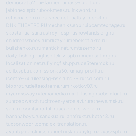
democratia2.ru
i-farmer.ru
mass-sport.org
jablonex.spb.ru
bookmess.ru
linkword.ru
refineua.com.ru
cs-spec.net.ru
altay-mebel.ru
DNK-THEATRE.RU
mechaniks.spb.ru
ipcamtechage.ru
skosta.ru
a-sun.ru
stroy-ldsp.ru
snowlands.org.ru
childrensshoes.ru
mrlizzy.ru
mebelsofiakrd.ru
bulizhenko.ru
rumantick.net.ru
mtszerno.ru
daily-fishing.ru
glushiteli-v-spb.ru
megasat.org.ru
localization.net.ru
flyingfish.pp.ru
ds5teremok.ru
aclib.spb.ru
komissionka30.ru
mag-profit.ru
icentre-74.ru
leasing-nsk.ru
hd39.ru
rcd.com.ru
bioprot.ru
deltaextreme.ru
mirkotlov07.ru
mycrossway.ru
temamedia.ru
art-fusing.ru
cbslefort.ru
sunroadwatch.ru
citroen-yaroslavl.ru
ratnews.msk.ru
sk-if.ru
joomlamoduli.ru
academic-work.ru
bananaboys.ru
sanekua.ru
lianafrukt.ru
beta43.ru
tucsonwoori.com
alex-translation.ru
avantgardeclinics.ru
noel.msk.ru
buylq.ru
aquas-spb.ru