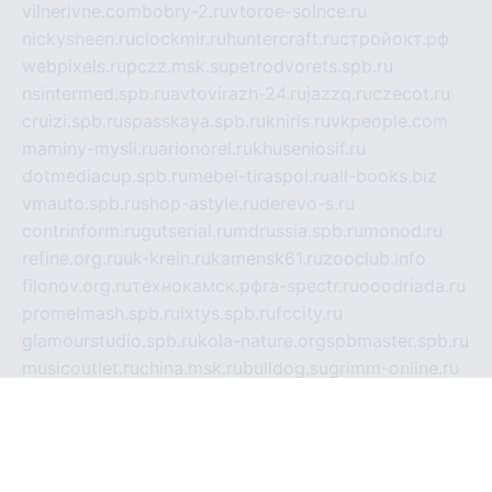
vilnerivne.com
bobry-2.ru
vtoroe-solnce.ru
nickysheen.ru
clockmir.ru
huntercraft.ru
стройокт.рф
webpixels.ru
pczz.msk.su
petrodvorets.spb.ru
nsintermed.spb.ru
avtovirazh-24.ru
jazzq.ru
czecot.ru
cruizi.spb.ru
spasskaya.spb.ru
kniris.ru
vkpeople.com
maminy-mysli.ru
arionorel.ru
khuseniosif.ru
dotmediacup.spb.ru
mebel-tiraspol.ru
all-books.biz
vmauto.spb.ru
shop-astyle.ru
derevo-s.ru
contrinform.ru
gutserial.ru
mdrussia.spb.ru
monod.ru
refine.org.ru
uk-krein.ru
kamensk61.ru
zooclub.info
filonov.org.ru
технокамск.рф
ra-spectr.ru
ooodriada.ru
promelmash.spb.ru
ixtys.spb.ru
fccity.ru
glamourstudio.spb.ru
kola-nature.org
spbmaster.spb.ru
musicoutlet.ru
china.msk.ru
bulldog.su
grimm-online.ru
outlander.net.ru
maga.spb.ru
anime-sell.ru
keseloy.ru
газприборсервис.рф
karmin.spb.ru
shekswood.ru
tischlermebel.ru
automall66.ru
mag-vladimir.ru
yardbar.ru
kiwitour.spb.ru
indesign.com.ru