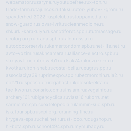
webamator.ru
zaryna.ru
youtubefree.ru
x-ton.ru
trade-farm.ru
tajuncos.ru
taksu.ru
tor-lyubov-i-grom.ru
spayderhed-2022.ru
splclub.ru
stoppamedia.ru
snow-guard.ru
slovar-ivrit.ru
cleanmedicine.ru
shkurki-karakulya.ru
kanotiforet.spb.ru
tutmassage.ru
ecolog.org.ru
praga.spb.ru
falcorussia.ru
autodoctorservis.ru
kamertondom.spb.ru
net-life.net.ru
avto-vozim.ru
sakhcamera.ru
alliance-electro.spb.ru
stroyavt.ru
controlweb1.ru
tdsak74.ru
kinzozo-ru.ru
kvotka.ru
iron-snab.ru
costa-bella.ru
eugrus.pp.ru
associaciya39.ru
primexpo.spb.ru
bezmorchin.ru
ia2.ru
cpt21.ru
ispecspb.ru
regahost.ru
kolosok-elita.ru
tae-kwon.ru
consrio.com.ru
insiam.ru
avegainfo.ru
archery161.ru
bigencyclica.ru
vlast16.ru
korru.net
sarmiento.spb.su
extelopedia.ru
lammin-suo.spb.ru
iskatour.spb.ru
snpi.org.ru
running-line.ru
krygeva-spa.ru
chel.net.ru
rust-loco.ru
dugshop.ru
hl-beta.spb.ru
school494.spb.ru
mymubaby.ru