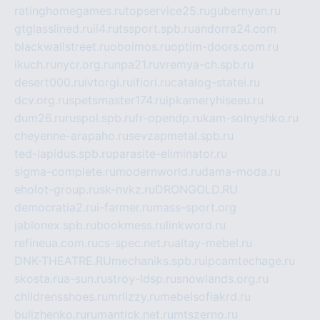
ratinghomegames.ru
topservice25.ru
gubernyan.ru
gtglasslined.ru
ii4.ru
tssport.spb.ru
andorra24.com
blackwallstreet.ru
oboimos.ru
optim-doors.com.ru
ikuch.ru
nycr.org.ru
npa21.ru
vremya-ch.spb.ru
desert000.ru
ivtorgi.ru
ifiori.ru
catalog-statei.ru
dcv.org.ru
spetsmaster174.ru
ipkameryhiseeu.ru
dum26.ru
ruspol.spb.ru
fr-opendp.ru
kam-solnyshko.ru
cheyenne-arapaho.ru
sevzapmetal.spb.ru
ted-lapidus.spb.ru
parasite-eliminator.ru
sigma-complete.ru
modernworld.ru
dama-moda.ru
eholot-group.ru
sk-nvkz.ru
DRONGOLD.RU
democratia2.ru
i-farmer.ru
mass-sport.org
jablonex.spb.ru
bookmess.ru
linkword.ru
refineua.com.ru
cs-spec.net.ru
altay-mebel.ru
DNK-THEATRE.RU
mechaniks.spb.ru
ipcamtechage.ru
skosta.ru
a-sun.ru
stroy-ldsp.ru
snowlands.org.ru
childrensshoes.ru
mrlizzy.ru
mebelsofiakrd.ru
bulizhenko.ru
rumantick.net.ru
mtszerno.ru