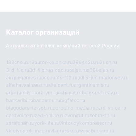
Каталог организаций
Актуальный каталог компаний по всей России
133chel.ru
13autor-kolonka.ru
2864420.ru
2rich.ru
3-d-file.ru
3d-file.ru
a-cdc.ru
aalse.ru
a380club.ru
airgungames.ru
accounts-112.ru
adler-jun.ru
adonyev.ru
alfeihavsalnassr.ru
altaipant.ru
argentinamia.ru
aria-family.ru
arkrym.ru
ashanet.ru
belgorod-day.ru
bankaribi.ru
bandamn.ru
bigfatcc.ru
blagodarenie-spb.ru
borodino-media.ru
card-voice.ru
cardvoice.ru
zed-online.ru
zvonitut.ru
zebra-tlt.ru
zarafshan.ru
york-life.ru
vintovoykompressor.ru
vladivostok-map.ru
vlknrussia.ru
wasabi-shop.ru