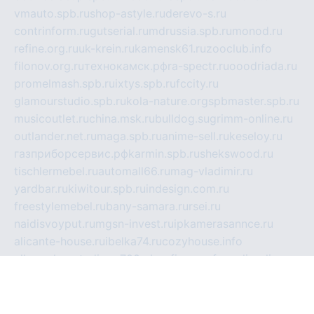
vmauto.spb.ru
shop-astyle.ru
derevo-s.ru
contrinform.ru
gutserial.ru
mdrussia.spb.ru
monod.ru
refine.org.ru
uk-krein.ru
kamensk61.ru
zooclub.info
filonov.org.ru
технокамск.рф
ra-spectr.ru
ooodriada.ru
promelmash.spb.ru
ixtys.spb.ru
fccity.ru
glamourstudio.spb.ru
kola-nature.org
spbmaster.spb.ru
musicoutlet.ru
china.msk.ru
bulldog.su
grimm-online.ru
outlander.net.ru
maga.spb.ru
anime-sell.ru
keseloy.ru
газприборсервис.рф
karmin.spb.ru
shekswood.ru
tischlermebel.ru
automall66.ru
mag-vladimir.ru
yardbar.ru
kiwitour.spb.ru
indesign.com.ru
freestylemebel.ru
bany-samara.ru
rsei.ru
naidisvoyput.ru
mgsn-invest.ru
ipkamerasannce.ru
alicante-house.ru
ibelka74.ru
cozyhouse.info
vlkargalev-studio.ru
700mb.ru
figura-ufa.ru
alina-live.ru
belarusiannews.ru
womenknow.ru
dos-vniimk.ru
sega.net.ru
dv.net.ru
phenomenonsofhistory.com
telesputnik.net.ru
wall.pp.ru
pylesosroidmi.ru