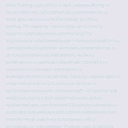
daily-fishing.ru
glushiteli-v-spb.ru
megasat.org.ru
localization.net.ru
flyingfish.pp.ru
ds5teremok.ru
aclib.spb.ru
komissionka30.ru
mag-profit.ru
icentre-74.ru
leasing-nsk.ru
hd39.ru
rcd.com.ru
bioprot.ru
deltaextreme.ru
mirkotlov07.ru
mycrossway.ru
temamedia.ru
art-fusing.ru
cbslefort.ru
sunroadwatch.ru
citroen-yaroslavl.ru
ratnews.msk.ru
sk-if.ru
joomlamoduli.ru
academic-work.ru
bananaboys.ru
sanekua.ru
lianafrukt.ru
beta43.ru
tucsonwoori.com
alex-translation.ru
avantgardeclinics.ru
noel.msk.ru
buylq.ru
aquas-spb.ru
vilnerivne.com
bobry-2.ru
vtoroe-solnce.ru
nickysheen.ru
clockmir.ru
huntercraft.ru
стройокт.рф
webpixels.ru
pczz.msk.su
petrodvorets.spb.ru
nsintermed.spb.ru
avtovirazh-24.ru
jazzq.ru
czecot.ru
cruizi.spb.ru
spasskaya.spb.ru
kniris.ru
vkpeople.com
maminy-mysli.ru
arionorel.ru
khuseniosif.ru
dotmediacup.spb.ru
mebel-tiraspol.ru
all-books.biz