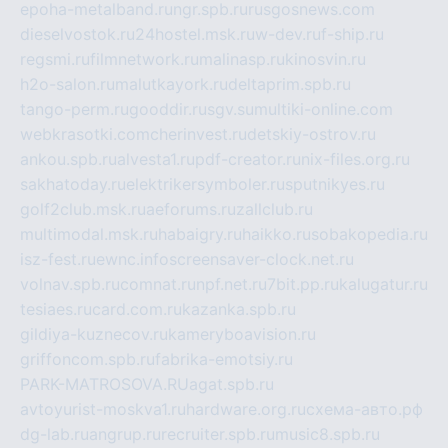
epoha-metalband.ru
ngr.spb.ru
rusgosnews.com
dieselvostok.ru
24hostel.msk.ru
w-dev.ru
f-ship.ru
regsmi.ru
filmnetwork.ru
malinasp.ru
kinosvin.ru
h2o-salon.ru
malutkayork.ru
deltaprim.spb.ru
tango-perm.ru
gooddir.ru
sgv.su
multiki-online.com
webkrasotki.com
cherinvest.ru
detskiy-ostrov.ru
ankou.spb.ru
alvesta1.ru
pdf-creator.ru
nix-files.org.ru
sakhatoday.ru
elektrikersymboler.ru
sputnikyes.ru
golf2club.msk.ru
aeforums.ru
zallclub.ru
multimodal.msk.ru
habaigry.ru
haikko.ru
sobakopedia.ru
isz-fest.ru
ewnc.info
screensaver-clock.net.ru
volnav.spb.ru
comnat.ru
npf.net.ru
7bit.pp.ru
kalugatur.ru
tesiaes.ru
card.com.ru
kazanka.spb.ru
gildiya-kuznecov.ru
kameryboavision.ru
griffoncom.spb.ru
fabrika-emotsiy.ru
PARK-MATROSOVA.RU
agat.spb.ru
avtoyurist-moskva1.ru
hardware.org.ru
схема-авто.рф
dg-lab.ru
angrup.ru
recruiter.spb.ru
music8.spb.ru