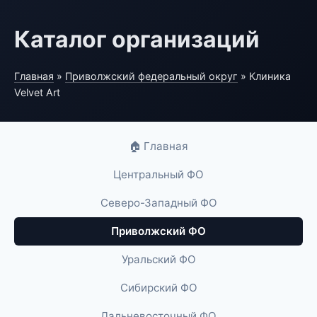
Каталог организаций
Главная
»
Приволжский федеральный округ
» Клиника
Velvet Art
🏠 Главная
Центральный ФО
Северо-Западный ФО
Приволжский ФО
Уральский ФО
Сибирский ФО
Дальневосточный ФО