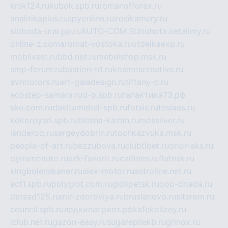
krsk124.ru
kubok.spb.ru
romanofforex.ru
analitikaplus.ru
spyonline.ru
zosikamery.ru
sloboda-ural.pp.ru
AUTO-COM.SU
hohota.net
alimy.ru
online-z.com
aromat-vostoka.ru
otdelkaexp.ru
mobilvest.ru
bbd.net.ru
mebelshop.msk.ru
smp-forum.ru
bastion-td.ru
kosmoscreative.ru
avrmotors.ru
art-galadesign.ru
tiffany-c.ru
ecostep-samara.ru
d-p.spb.ru
галактика73.рф
sko.com.ru
davitamebel-spb.ru
fotsis.ru
tesiaes.ru
kokoroyari.spb.ru
blesna-kazan.ru
mossilver.ru
lenderoq.ru
sergeydobrin.ru
tochkazvuka.msk.ru
people-of-art.ru
bezzubova.ru
clubtibet.ru
orior-aks.ru
dynamoauto.ru
szk-favorit.ru
carlines.ru
flatnsk.ru
kingbolenskaner.ru
alex-motor.ru
astroline.net.ru
act1.spb.ru
polyglot.com.ru
gidlipetsk.ru
ooo-driada.ru
detsad125.ru
mir-zdoroviya.ru
bruslanovo.ru
siterem.ru
council.spb.ru
лодкипатриот.рф
kafekolizey.ru
iclub.net.ru
gazon-easy.ru
sugarepilekb.ru
grinox.ru