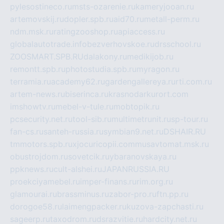
pylesostineco.ru
msts-ozarenie.ru
kameryjooan.ru
artemovskij.ru
dopler.spb.ru
aid70.ru
metall-perm.ru
ndm.msk.ru
ratingzooshop.ru
apiaccess.ru
globalautotrade.info
bezverhovskoe.ru
drsschool.ru
ZOOSMART.SPB.RU
dalakony.ru
medikijob.ru
remontt.spb.ru
photostudia.spb.ru
myragon.ru
terramia.ru
academy62.ru
gardengallereya.ru
rti.com.ru
artem-news.ru
biserinca.ru
krasnodarkurort.com
imshowtv.ru
mebel-v-tule.ru
mobtopik.ru
pcsecurity.net.ru
tool-sib.ru
multimetrunit.ru
sp-tour.ru
fan-cs.ru
santeh-russia.ru
symbian9.net.ru
DSHAIR.RU
tmmotors.spb.ru
xjocuricopii.com
musavtomat.msk.ru
obustrojdom.ru
sovetcik.ru
ybaranovskaya.ru
ppknews.ru
cult-alshei.ru
JAPANRUSSIA.RU
proekciyamebel.ru
imper-finans.ru
rim.org.ru
glamourai.ru
brassminus.ru
zabor-pro.ru
ftn.pp.ru
dorogoe58.ru
laimengpacker.ru
kuzova-zapchasti.ru
sageerp.ru
taxodrom.ru
dsrazvitie.ru
hardcity.net.ru