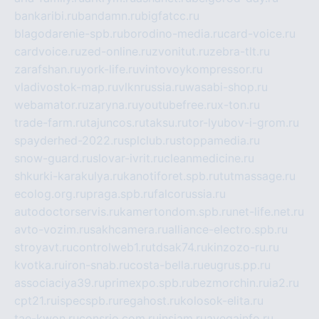
bankaribi.ru
bandamn.ru
bigfatcc.ru
blagodarenie-spb.ru
borodino-media.ru
card-voice.ru
cardvoice.ru
zed-online.ru
zvonitut.ru
zebra-tlt.ru
zarafshan.ru
york-life.ru
vintovoykompressor.ru
vladivostok-map.ru
vlknrussia.ru
wasabi-shop.ru
webamator.ru
zaryna.ru
youtubefree.ru
x-ton.ru
trade-farm.ru
tajuncos.ru
taksu.ru
tor-lyubov-i-grom.ru
spayderhed-2022.ru
splclub.ru
stoppamedia.ru
snow-guard.ru
slovar-ivrit.ru
cleanmedicine.ru
shkurki-karakulya.ru
kanotiforet.spb.ru
tutmassage.ru
ecolog.org.ru
praga.spb.ru
falcorussia.ru
autodoctorservis.ru
kamertondom.spb.ru
net-life.net.ru
avto-vozim.ru
sakhcamera.ru
alliance-electro.spb.ru
stroyavt.ru
controlweb1.ru
tdsak74.ru
kinzozo-ru.ru
kvotka.ru
iron-snab.ru
costa-bella.ru
eugrus.pp.ru
associaciya39.ru
primexpo.spb.ru
bezmorchin.ru
ia2.ru
cpt21.ru
ispecspb.ru
regahost.ru
kolosok-elita.ru
tae-kwon.ru
consrio.com.ru
insiam.ru
avegainfo.ru