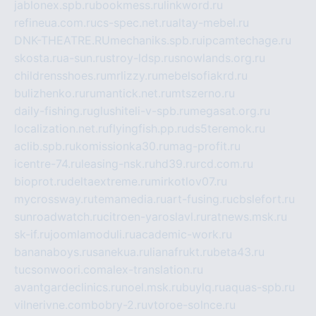
jablonex.spb.ru
bookmess.ru
linkword.ru
refineua.com.ru
cs-spec.net.ru
altay-mebel.ru
DNK-THEATRE.RU
mechaniks.spb.ru
ipcamtechage.ru
skosta.ru
a-sun.ru
stroy-ldsp.ru
snowlands.org.ru
childrensshoes.ru
mrlizzy.ru
mebelsofiakrd.ru
bulizhenko.ru
rumantick.net.ru
mtszerno.ru
daily-fishing.ru
glushiteli-v-spb.ru
megasat.org.ru
localization.net.ru
flyingfish.pp.ru
ds5teremok.ru
aclib.spb.ru
komissionka30.ru
mag-profit.ru
icentre-74.ru
leasing-nsk.ru
hd39.ru
rcd.com.ru
bioprot.ru
deltaextreme.ru
mirkotlov07.ru
mycrossway.ru
temamedia.ru
art-fusing.ru
cbslefort.ru
sunroadwatch.ru
citroen-yaroslavl.ru
ratnews.msk.ru
sk-if.ru
joomlamoduli.ru
academic-work.ru
bananaboys.ru
sanekua.ru
lianafrukt.ru
beta43.ru
tucsonwoori.com
alex-translation.ru
avantgardeclinics.ru
noel.msk.ru
buylq.ru
aquas-spb.ru
vilnerivne.com
bobry-2.ru
vtoroe-solnce.ru