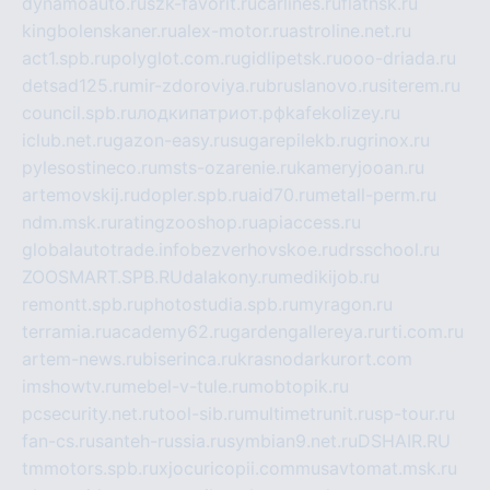
dynamoauto.ru
szk-favorit.ru
carlines.ru
flatnsk.ru
kingbolenskaner.ru
alex-motor.ru
astroline.net.ru
act1.spb.ru
polyglot.com.ru
gidlipetsk.ru
ooo-driada.ru
detsad125.ru
mir-zdoroviya.ru
bruslanovo.ru
siterem.ru
council.spb.ru
лодкипатриот.рф
kafekolizey.ru
iclub.net.ru
gazon-easy.ru
sugarepilekb.ru
grinox.ru
pylesostineco.ru
msts-ozarenie.ru
kameryjooan.ru
artemovskij.ru
dopler.spb.ru
aid70.ru
metall-perm.ru
ndm.msk.ru
ratingzooshop.ru
apiaccess.ru
globalautotrade.info
bezverhovskoe.ru
drsschool.ru
ZOOSMART.SPB.RU
dalakony.ru
medikijob.ru
remontt.spb.ru
photostudia.spb.ru
myragon.ru
terramia.ru
academy62.ru
gardengallereya.ru
rti.com.ru
artem-news.ru
biserinca.ru
krasnodarkurort.com
imshowtv.ru
mebel-v-tule.ru
mobtopik.ru
pcsecurity.net.ru
tool-sib.ru
multimetrunit.ru
sp-tour.ru
fan-cs.ru
santeh-russia.ru
symbian9.net.ru
DSHAIR.RU
tmmotors.spb.ru
xjocuricopii.com
musavtomat.msk.ru