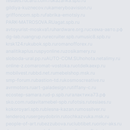
tesiaes.ru
card.com.ru
kazanka.spb.ru
gildiya-kuznecov.ru
kameryboavision.ru
griffoncom.spb.ru
fabrika-emotsiy.ru
PARK-MATROSOVA.RU
agat.spb.ru
avtoyurist-moskva1.ru
hardware.org.ru
схема-авто.рф
dg-lab.ru
angrup.ru
recruiter.spb.ru
music8.spb.ru
krsk124.ru
kubok.spb.ru
romanofforex.ru
analitikaplus.ru
spyonline.ru
zosikamery.ru
sloboda-ural.pp.ru
AUTO-COM.SU
hohota.net
alimy.ru
online-z.com
aromat-vostoka.ru
otdelkaexp.ru
mobilvest.ru
bbd.net.ru
mebelshop.msk.ru
smp-forum.ru
bastion-td.ru
kosmoscreative.ru
avrmotors.ru
art-galadesign.ru
tiffany-c.ru
ecostep-samara.ru
d-p.spb.ru
галактика73.рф
sko.com.ru
davitamebel-spb.ru
fotsis.ru
tesiaes.ru
kokoroyari.spb.ru
blesna-kazan.ru
mossilver.ru
lenderoq.ru
sergeydobrin.ru
tochkazvuka.msk.ru
people-of-art.ru
bezzubova.ru
clubtibet.ru
orior-aks.ru