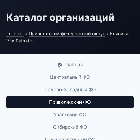
Каталог организаций
Главная
»
Приволжский федеральный округ
» Клиника
Vita Esthetic
🏠 Главная
Центральный ФО
Северо-Западный ФО
Приволжский ФО
Уральский ФО
Сибирский ФО
Дальневосточный ФО