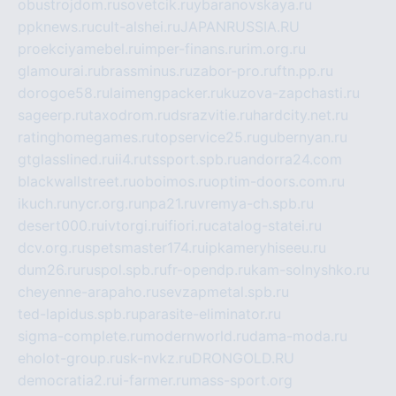
obustrojdom.ru
sovetcik.ru
ybaranovskaya.ru
ppknews.ru
cult-alshei.ru
JAPANRUSSIA.RU
proekciyamebel.ru
imper-finans.ru
rim.org.ru
glamourai.ru
brassminus.ru
zabor-pro.ru
ftn.pp.ru
dorogoe58.ru
laimengpacker.ru
kuzova-zapchasti.ru
sageerp.ru
taxodrom.ru
dsrazvitie.ru
hardcity.net.ru
ratinghomegames.ru
topservice25.ru
gubernyan.ru
gtglasslined.ru
ii4.ru
tssport.spb.ru
andorra24.com
blackwallstreet.ru
oboimos.ru
optim-doors.com.ru
ikuch.ru
nycr.org.ru
npa21.ru
vremya-ch.spb.ru
desert000.ru
ivtorgi.ru
ifiori.ru
catalog-statei.ru
dcv.org.ru
spetsmaster174.ru
ipkameryhiseeu.ru
dum26.ru
ruspol.spb.ru
fr-opendp.ru
kam-solnyshko.ru
cheyenne-arapaho.ru
sevzapmetal.spb.ru
ted-lapidus.spb.ru
parasite-eliminator.ru
sigma-complete.ru
modernworld.ru
dama-moda.ru
eholot-group.ru
sk-nvkz.ru
DRONGOLD.RU
democratia2.ru
i-farmer.ru
mass-sport.org