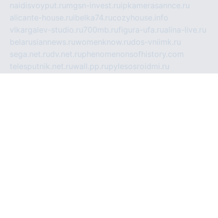
naidisvoyput.ru
mgsn-invest.ru
ipkamerasannce.ru
alicante-house.ru
ibelka74.ru
cozyhouse.info
vlkargalev-studio.ru
700mb.ru
figura-ufa.ru
alina-live.ru
belarusiannews.ru
womenknow.ru
dos-vniimk.ru
sega.net.ru
dv.net.ru
phenomenonsofhistory.com
telesputnik.net.ru
wall.pp.ru
pylesosroidmi.ru
gtc-clan.ru
cligs.ru
bibikazap.ru
popova.org.ru
netwhistler.spb.ru
bellvil.ru
bonzon.ru
iss-vladik.ru
defiparis.net.ru
las-gryzas.ru
amku.ru
electednews.spb.ru
feather.org.ru
spar72.ru
tankiigri.ru
dominus.com.ru
ibtree.ru
sanykool.pp.ru
unixlib.org.ru
menatep.spb.ru
gartenterrassen.ru
printeka.ru
skvozilka.com.ru
parkovka-pub.ru
lovemobi.ru
art-ru.ru
emulatorz.com.ru
alucomp.com.ru
tatforum.com.ru
alternativa-profi.ru
dermakler.ru
artsurvey.ru
aredir.ru
khimspas.ru
centr-maxi.ru
2018r.ru
bort-stomer-defort.ru
professional2.ru
gibsons.ru
artselena.ru
art-pilot.ru
ingredient.spb.ru