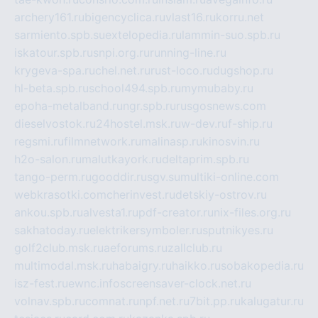
archery161.ru
bigencyclica.ru
vlast16.ru
korru.net
sarmiento.spb.su
extelopedia.ru
lammin-suo.spb.ru
iskatour.spb.ru
snpi.org.ru
running-line.ru
krygeva-spa.ru
chel.net.ru
rust-loco.ru
dugshop.ru
hl-beta.spb.ru
school494.spb.ru
mymubaby.ru
epoha-metalband.ru
ngr.spb.ru
rusgosnews.com
dieselvostok.ru
24hostel.msk.ru
w-dev.ru
f-ship.ru
regsmi.ru
filmnetwork.ru
malinasp.ru
kinosvin.ru
h2o-salon.ru
malutkayork.ru
deltaprim.spb.ru
tango-perm.ru
gooddir.ru
sgv.su
multiki-online.com
webkrasotki.com
cherinvest.ru
detskiy-ostrov.ru
ankou.spb.ru
alvesta1.ru
pdf-creator.ru
nix-files.org.ru
sakhatoday.ru
elektrikersymboler.ru
sputnikyes.ru
golf2club.msk.ru
aeforums.ru
zallclub.ru
multimodal.msk.ru
habaigry.ru
haikko.ru
sobakopedia.ru
isz-fest.ru
ewnc.info
screensaver-clock.net.ru
volnav.spb.ru
comnat.ru
npf.net.ru
7bit.pp.ru
kalugatur.ru