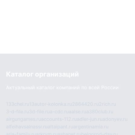
Каталог организаций
Актуальный каталог компаний по всей России
133chel.ru
13autor-kolonka.ru
2864420.ru
2rich.ru
3-d-file.ru
3d-file.ru
a-cdc.ru
aalse.ru
a380club.ru
airgungames.ru
accounts-112.ru
adler-jun.ru
adonyev.ru
alfeihavsalnassr.ru
altaipant.ru
argentinamia.ru
aria-family.ru
arkrym.ru
ashanet.ru
belgorod-day.ru