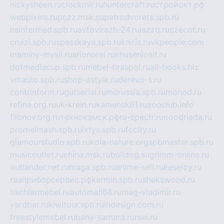
nickysheen.ru
clockmir.ru
huntercraft.ru
стройокт.рф
webpixels.ru
pczz.msk.su
petrodvorets.spb.ru
nsintermed.spb.ru
avtovirazh-24.ru
jazzq.ru
czecot.ru
cruizi.spb.ru
spasskaya.spb.ru
kniris.ru
vkpeople.com
maminy-mysli.ru
arionorel.ru
khuseniosif.ru
dotmediacup.spb.ru
mebel-tiraspol.ru
all-books.biz
vmauto.spb.ru
shop-astyle.ru
derevo-s.ru
contrinform.ru
gutserial.ru
mdrussia.spb.ru
monod.ru
refine.org.ru
uk-krein.ru
kamensk61.ru
zooclub.info
filonov.org.ru
технокамск.рф
ra-spectr.ru
ooodriada.ru
promelmash.spb.ru
ixtys.spb.ru
fccity.ru
glamourstudio.spb.ru
kola-nature.org
spbmaster.spb.ru
musicoutlet.ru
china.msk.ru
bulldog.su
grimm-online.ru
outlander.net.ru
maga.spb.ru
anime-sell.ru
keseloy.ru
газприборсервис.рф
karmin.spb.ru
shekswood.ru
tischlermebel.ru
automall66.ru
mag-vladimir.ru
yardbar.ru
kiwitour.spb.ru
indesign.com.ru
freestylemebel.ru
bany-samara.ru
rsei.ru