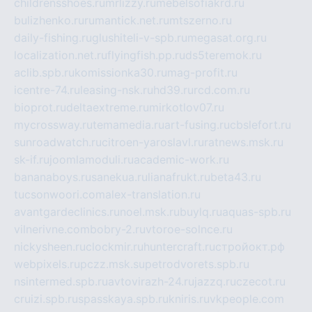
childrensshoes.ru
mrlizzy.ru
mebelsofiakrd.ru
bulizhenko.ru
rumantick.net.ru
mtszerno.ru
daily-fishing.ru
glushiteli-v-spb.ru
megasat.org.ru
localization.net.ru
flyingfish.pp.ru
ds5teremok.ru
aclib.spb.ru
komissionka30.ru
mag-profit.ru
icentre-74.ru
leasing-nsk.ru
hd39.ru
rcd.com.ru
bioprot.ru
deltaextreme.ru
mirkotlov07.ru
mycrossway.ru
temamedia.ru
art-fusing.ru
cbslefort.ru
sunroadwatch.ru
citroen-yaroslavl.ru
ratnews.msk.ru
sk-if.ru
joomlamoduli.ru
academic-work.ru
bananaboys.ru
sanekua.ru
lianafrukt.ru
beta43.ru
tucsonwoori.com
alex-translation.ru
avantgardeclinics.ru
noel.msk.ru
buylq.ru
aquas-spb.ru
vilnerivne.com
bobry-2.ru
vtoroe-solnce.ru
nickysheen.ru
clockmir.ru
huntercraft.ru
стройокт.рф
webpixels.ru
pczz.msk.su
petrodvorets.spb.ru
nsintermed.spb.ru
avtovirazh-24.ru
jazzq.ru
czecot.ru
cruizi.spb.ru
spasskaya.spb.ru
kniris.ru
vkpeople.com