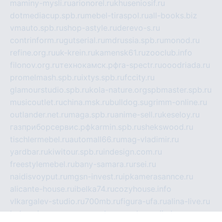
maminy-mysli.ru
arionorel.ru
khuseniosif.ru
dotmediacup.spb.ru
mebel-tiraspol.ru
all-books.biz
vmauto.spb.ru
shop-astyle.ru
derevo-s.ru
contrinform.ru
gutserial.ru
mdrussia.spb.ru
monod.ru
refine.org.ru
uk-krein.ru
kamensk61.ru
zooclub.info
filonov.org.ru
технокамск.рф
ra-spectr.ru
ooodriada.ru
promelmash.spb.ru
ixtys.spb.ru
fccity.ru
glamourstudio.spb.ru
kola-nature.org
spbmaster.spb.ru
musicoutlet.ru
china.msk.ru
bulldog.su
grimm-online.ru
outlander.net.ru
maga.spb.ru
anime-sell.ru
keseloy.ru
газприборсервис.рф
karmin.spb.ru
shekswood.ru
tischlermebel.ru
automall66.ru
mag-vladimir.ru
yardbar.ru
kiwitour.spb.ru
indesign.com.ru
freestylemebel.ru
bany-samara.ru
rsei.ru
naidisvoyput.ru
mgsn-invest.ru
ipkamerasannce.ru
alicante-house.ru
ibelka74.ru
cozyhouse.info
vlkargalev-studio.ru
700mb.ru
figura-ufa.ru
alina-live.ru
belarusiannews.ru
womenknow.ru
dos-vniimk.ru