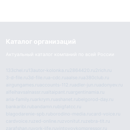
Каталог организаций
Актуальный каталог компаний по всей России
133chel.ru
13autor-kolonka.ru
2864420.ru
2rich.ru
3-d-file.ru
3d-file.ru
a-cdc.ru
aalse.ru
a380club.ru
airgungames.ru
accounts-112.ru
adler-jun.ru
adonyev.ru
alfeihavsalnassr.ru
altaipant.ru
argentinamia.ru
aria-family.ru
arkrym.ru
ashanet.ru
belgorod-day.ru
bankaribi.ru
bandamn.ru
bigfatcc.ru
blagodarenie-spb.ru
borodino-media.ru
card-voice.ru
cardvoice.ru
zed-online.ru
zvonitut.ru
zebra-tlt.ru
zarafshan.ru
york-life.ru
vintovoykompressor.ru