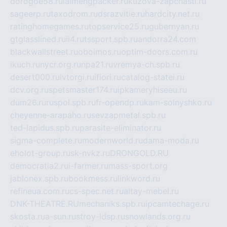
dorogoe58.ru
laimengpacker.ru
kuzova-zapchasti.ru
sageerp.ru
taxodrom.ru
dsrazvitie.ru
hardcity.net.ru
ratinghomegames.ru
topservice25.ru
gubernyan.ru
gtglasslined.ru
ii4.ru
tssport.spb.ru
andorra24.com
blackwallstreet.ru
oboimos.ru
optim-doors.com.ru
ikuch.ru
nycr.org.ru
npa21.ru
vremya-ch.spb.ru
desert000.ru
ivtorgi.ru
ifiori.ru
catalog-statei.ru
dcv.org.ru
spetsmaster174.ru
ipkameryhiseeu.ru
dum26.ru
ruspol.spb.ru
fr-opendp.ru
kam-solnyshko.ru
cheyenne-arapaho.ru
sevzapmetal.spb.ru
ted-lapidus.spb.ru
parasite-eliminator.ru
sigma-complete.ru
modernworld.ru
dama-moda.ru
eholot-group.ru
sk-nvkz.ru
DRONGOLD.RU
democratia2.ru
i-farmer.ru
mass-sport.org
jablonex.spb.ru
bookmess.ru
linkword.ru
refineua.com.ru
cs-spec.net.ru
altay-mebel.ru
DNK-THEATRE.RU
mechaniks.spb.ru
ipcamtechage.ru
skosta.ru
a-sun.ru
stroy-ldsp.ru
snowlands.org.ru