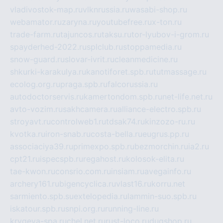
vladivostok-map.ru
vlknrussia.ru
wasabi-shop.ru
webamator.ru
zaryna.ru
youtubefree.ru
x-ton.ru
trade-farm.ru
tajuncos.ru
taksu.ru
tor-lyubov-i-grom.ru
spayderhed-2022.ru
splclub.ru
stoppamedia.ru
snow-guard.ru
slovar-ivrit.ru
cleanmedicine.ru
shkurki-karakulya.ru
kanotiforet.spb.ru
tutmassage.ru
ecolog.org.ru
praga.spb.ru
falcorussia.ru
autodoctorservis.ru
kamertondom.spb.ru
net-life.net.ru
avto-vozim.ru
sakhcamera.ru
alliance-electro.spb.ru
stroyavt.ru
controlweb1.ru
tdsak74.ru
kinzozo-ru.ru
kvotka.ru
iron-snab.ru
costa-bella.ru
eugrus.pp.ru
associaciya39.ru
primexpo.spb.ru
bezmorchin.ru
ia2.ru
cpt21.ru
ispecspb.ru
regahost.ru
kolosok-elita.ru
tae-kwon.ru
consrio.com.ru
insiam.ru
avegainfo.ru
archery161.ru
bigencyclica.ru
vlast16.ru
korru.net
sarmiento.spb.su
extelopedia.ru
lammin-suo.spb.ru
iskatour.spb.ru
snpi.org.ru
running-line.ru
krygeva-spa.ru
chel.net.ru
rust-loco.ru
dugshop.ru