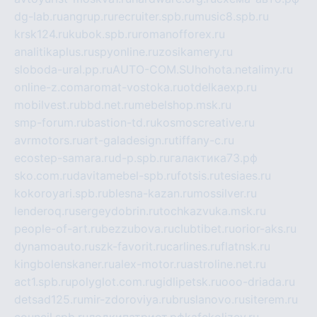
dg-lab.ru
angrup.ru
recruiter.spb.ru
music8.spb.ru
krsk124.ru
kubok.spb.ru
romanofforex.ru
analitikaplus.ru
spyonline.ru
zosikamery.ru
sloboda-ural.pp.ru
AUTO-COM.SU
hohota.net
alimy.ru
online-z.com
aromat-vostoka.ru
otdelkaexp.ru
mobilvest.ru
bbd.net.ru
mebelshop.msk.ru
smp-forum.ru
bastion-td.ru
kosmoscreative.ru
avrmotors.ru
art-galadesign.ru
tiffany-c.ru
ecostep-samara.ru
d-p.spb.ru
галактика73.рф
sko.com.ru
davitamebel-spb.ru
fotsis.ru
tesiaes.ru
kokoroyari.spb.ru
blesna-kazan.ru
mossilver.ru
lenderoq.ru
sergeydobrin.ru
tochkazvuka.msk.ru
people-of-art.ru
bezzubova.ru
clubtibet.ru
orior-aks.ru
dynamoauto.ru
szk-favorit.ru
carlines.ru
flatnsk.ru
kingbolenskaner.ru
alex-motor.ru
astroline.net.ru
act1.spb.ru
polyglot.com.ru
gidlipetsk.ru
ooo-driada.ru
detsad125.ru
mir-zdoroviya.ru
bruslanovo.ru
siterem.ru
council.spb.ru
лодкипатриот.рф
kafekolizey.ru