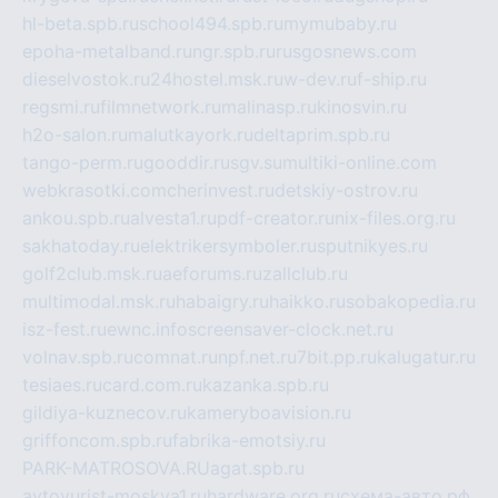
hl-beta.spb.ru
school494.spb.ru
mymubaby.ru
epoha-metalband.ru
ngr.spb.ru
rusgosnews.com
dieselvostok.ru
24hostel.msk.ru
w-dev.ru
f-ship.ru
regsmi.ru
filmnetwork.ru
malinasp.ru
kinosvin.ru
h2o-salon.ru
malutkayork.ru
deltaprim.spb.ru
tango-perm.ru
gooddir.ru
sgv.su
multiki-online.com
webkrasotki.com
cherinvest.ru
detskiy-ostrov.ru
ankou.spb.ru
alvesta1.ru
pdf-creator.ru
nix-files.org.ru
sakhatoday.ru
elektrikersymboler.ru
sputnikyes.ru
golf2club.msk.ru
aeforums.ru
zallclub.ru
multimodal.msk.ru
habaigry.ru
haikko.ru
sobakopedia.ru
isz-fest.ru
ewnc.info
screensaver-clock.net.ru
volnav.spb.ru
comnat.ru
npf.net.ru
7bit.pp.ru
kalugatur.ru
tesiaes.ru
card.com.ru
kazanka.spb.ru
gildiya-kuznecov.ru
kameryboavision.ru
griffoncom.spb.ru
fabrika-emotsiy.ru
PARK-MATROSOVA.RU
agat.spb.ru
avtoyurist-moskva1.ru
hardware.org.ru
схема-авто.рф