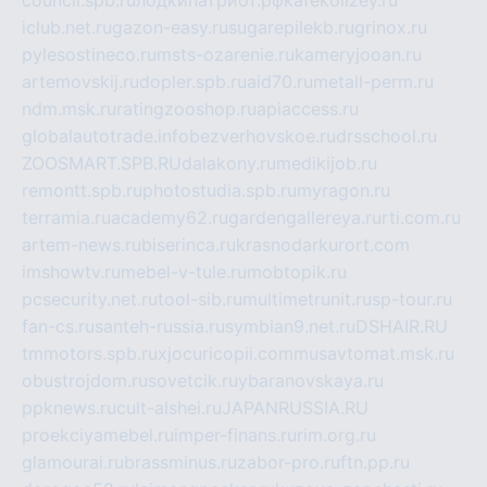
iclub.net.ru
gazon-easy.ru
sugarepilekb.ru
grinox.ru
pylesostineco.ru
msts-ozarenie.ru
kameryjooan.ru
artemovskij.ru
dopler.spb.ru
aid70.ru
metall-perm.ru
ndm.msk.ru
ratingzooshop.ru
apiaccess.ru
globalautotrade.info
bezverhovskoe.ru
drsschool.ru
ZOOSMART.SPB.RU
dalakony.ru
medikijob.ru
remontt.spb.ru
photostudia.spb.ru
myragon.ru
terramia.ru
academy62.ru
gardengallereya.ru
rti.com.ru
artem-news.ru
biserinca.ru
krasnodarkurort.com
imshowtv.ru
mebel-v-tule.ru
mobtopik.ru
pcsecurity.net.ru
tool-sib.ru
multimetrunit.ru
sp-tour.ru
fan-cs.ru
santeh-russia.ru
symbian9.net.ru
DSHAIR.RU
tmmotors.spb.ru
xjocuricopii.com
musavtomat.msk.ru
obustrojdom.ru
sovetcik.ru
ybaranovskaya.ru
ppknews.ru
cult-alshei.ru
JAPANRUSSIA.RU
proekciyamebel.ru
imper-finans.ru
rim.org.ru
glamourai.ru
brassminus.ru
zabor-pro.ru
ftn.pp.ru