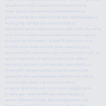
spayderhed-2022.ru
splclub.ru
stoppamedia.ru
snow-guard.ru
slovar-ivrit.ru
cleanmedicine.ru
shkurki-karakulya.ru
kanotiforet.spb.ru
tutmassage.ru
ecolog.org.ru
praga.spb.ru
falcorussia.ru
autodoctorservis.ru
kamertondom.spb.ru
net-life.net.ru
avto-vozim.ru
sakhcamera.ru
alliance-electro.spb.ru
stroyavt.ru
controlweb1.ru
tdsak74.ru
kinzozo-ru.ru
kvotka.ru
iron-snab.ru
costa-bella.ru
eugrus.pp.ru
associaciya39.ru
primexpo.spb.ru
bezmorchin.ru
ia2.ru
cpt21.ru
ispecspb.ru
regahost.ru
kolosok-elita.ru
tae-kwon.ru
consrio.com.ru
insiam.ru
avegainfo.ru
archery161.ru
bigencyclica.ru
vlast16.ru
korru.net
sarmiento.spb.su
extelopedia.ru
lammin-suo.spb.ru
iskatour.spb.ru
snpi.org.ru
running-line.ru
krygeva-spa.ru
chel.net.ru
rust-loco.ru
dugshop.ru
hl-beta.spb.ru
school494.spb.ru
mymubaby.ru
epoha-metalband.ru
ngr.spb.ru
rusgosnews.com
dieselvostok.ru
24hostel.msk.ru
w-dev.ru
f-ship.ru