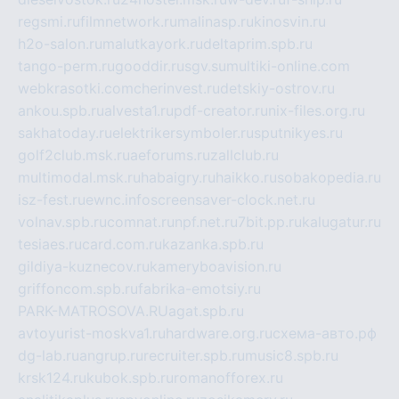
regsmi.ru
filmnetwork.ru
malinasp.ru
kinosvin.ru
h2o-salon.ru
malutkayork.ru
deltaprim.spb.ru
tango-perm.ru
gooddir.ru
sgv.su
multiki-online.com
webkrasotki.com
cherinvest.ru
detskiy-ostrov.ru
ankou.spb.ru
alvesta1.ru
pdf-creator.ru
nix-files.org.ru
sakhatoday.ru
elektrikersymboler.ru
sputnikyes.ru
golf2club.msk.ru
aeforums.ru
zallclub.ru
multimodal.msk.ru
habaigry.ru
haikko.ru
sobakopedia.ru
isz-fest.ru
ewnc.info
screensaver-clock.net.ru
volnav.spb.ru
comnat.ru
npf.net.ru
7bit.pp.ru
kalugatur.ru
tesiaes.ru
card.com.ru
kazanka.spb.ru
gildiya-kuznecov.ru
kameryboavision.ru
griffoncom.spb.ru
fabrika-emotsiy.ru
PARK-MATROSOVA.RU
agat.spb.ru
avtoyurist-moskva1.ru
hardware.org.ru
схема-авто.рф
dg-lab.ru
angrup.ru
recruiter.spb.ru
music8.spb.ru
krsk124.ru
kubok.spb.ru
romanofforex.ru