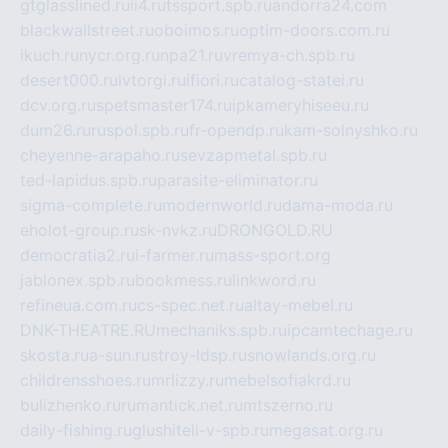
gtglasslined.ru
ii4.ru
tssport.spb.ru
andorra24.com
blackwallstreet.ru
oboimos.ru
optim-doors.com.ru
ikuch.ru
nycr.org.ru
npa21.ru
vremya-ch.spb.ru
desert000.ru
ivtorgi.ru
ifiori.ru
catalog-statei.ru
dcv.org.ru
spetsmaster174.ru
ipkameryhiseeu.ru
dum26.ru
ruspol.spb.ru
fr-opendp.ru
kam-solnyshko.ru
cheyenne-arapaho.ru
sevzapmetal.spb.ru
ted-lapidus.spb.ru
parasite-eliminator.ru
sigma-complete.ru
modernworld.ru
dama-moda.ru
eholot-group.ru
sk-nvkz.ru
DRONGOLD.RU
democratia2.ru
i-farmer.ru
mass-sport.org
jablonex.spb.ru
bookmess.ru
linkword.ru
refineua.com.ru
cs-spec.net.ru
altay-mebel.ru
DNK-THEATRE.RU
mechaniks.spb.ru
ipcamtechage.ru
skosta.ru
a-sun.ru
stroy-ldsp.ru
snowlands.org.ru
childrensshoes.ru
mrlizzy.ru
mebelsofiakrd.ru
bulizhenko.ru
rumantick.net.ru
mtszerno.ru
daily-fishing.ru
glushiteli-v-spb.ru
megasat.org.ru