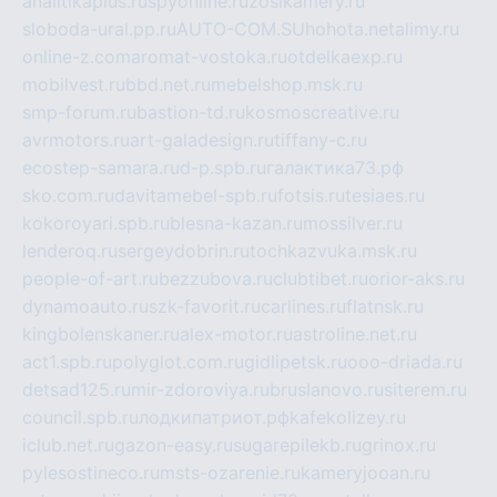
analitikaplus.ru
spyonline.ru
zosikamery.ru
sloboda-ural.pp.ru
AUTO-COM.SU
hohota.net
alimy.ru
online-z.com
aromat-vostoka.ru
otdelkaexp.ru
mobilvest.ru
bbd.net.ru
mebelshop.msk.ru
smp-forum.ru
bastion-td.ru
kosmoscreative.ru
avrmotors.ru
art-galadesign.ru
tiffany-c.ru
ecostep-samara.ru
d-p.spb.ru
галактика73.рф
sko.com.ru
davitamebel-spb.ru
fotsis.ru
tesiaes.ru
kokoroyari.spb.ru
blesna-kazan.ru
mossilver.ru
lenderoq.ru
sergeydobrin.ru
tochkazvuka.msk.ru
people-of-art.ru
bezzubova.ru
clubtibet.ru
orior-aks.ru
dynamoauto.ru
szk-favorit.ru
carlines.ru
flatnsk.ru
kingbolenskaner.ru
alex-motor.ru
astroline.net.ru
act1.spb.ru
polyglot.com.ru
gidlipetsk.ru
ooo-driada.ru
detsad125.ru
mir-zdoroviya.ru
bruslanovo.ru
siterem.ru
council.spb.ru
лодкипатриот.рф
kafekolizey.ru
iclub.net.ru
gazon-easy.ru
sugarepilekb.ru
grinox.ru
pylesostineco.ru
msts-ozarenie.ru
kameryjooan.ru