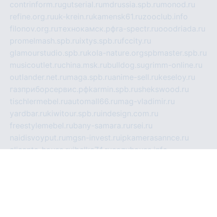
contrinform.ru
gutserial.ru
mdrussia.spb.ru
monod.ru
refine.org.ru
uk-krein.ru
kamensk61.ru
zooclub.info
filonov.org.ru
технокамск.рф
ra-spectr.ru
ooodriada.ru
promelmash.spb.ru
ixtys.spb.ru
fccity.ru
glamourstudio.spb.ru
kola-nature.org
spbmaster.spb.ru
musicoutlet.ru
china.msk.ru
bulldog.su
grimm-online.ru
outlander.net.ru
maga.spb.ru
anime-sell.ru
keseloy.ru
газприборсервис.рф
karmin.spb.ru
shekswood.ru
tischlermebel.ru
automall66.ru
mag-vladimir.ru
yardbar.ru
kiwitour.spb.ru
indesign.com.ru
freestylemebel.ru
bany-samara.ru
rsei.ru
naidisvoyput.ru
mgsn-invest.ru
ipkamerasannce.ru
alicante-house.ru
ibelka74.ru
cozyhouse.info
vlkargalev-studio.ru
700mb.ru
figura-ufa.ru
alina-live.ru
belarusiannews.ru
womenknow.ru
dos-vniimk.ru
sega.net.ru
dv.net.ru
phenomenonsofhistory.com
telesputnik.net.ru
wall.pp.ru
pylesosroidmi.ru
gtc-clan.ru
cligs.ru
bibikazap.ru
popova.org.ru