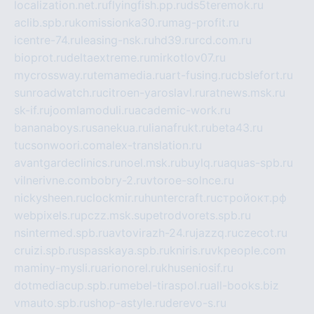
localization.net.ru
flyingfish.pp.ru
ds5teremok.ru
aclib.spb.ru
komissionka30.ru
mag-profit.ru
icentre-74.ru
leasing-nsk.ru
hd39.ru
rcd.com.ru
bioprot.ru
deltaextreme.ru
mirkotlov07.ru
mycrossway.ru
temamedia.ru
art-fusing.ru
cbslefort.ru
sunroadwatch.ru
citroen-yaroslavl.ru
ratnews.msk.ru
sk-if.ru
joomlamoduli.ru
academic-work.ru
bananaboys.ru
sanekua.ru
lianafrukt.ru
beta43.ru
tucsonwoori.com
alex-translation.ru
avantgardeclinics.ru
noel.msk.ru
buylq.ru
aquas-spb.ru
vilnerivne.com
bobry-2.ru
vtoroe-solnce.ru
nickysheen.ru
clockmir.ru
huntercraft.ru
стройокт.рф
webpixels.ru
pczz.msk.su
petrodvorets.spb.ru
nsintermed.spb.ru
avtovirazh-24.ru
jazzq.ru
czecot.ru
cruizi.spb.ru
spasskaya.spb.ru
kniris.ru
vkpeople.com
maminy-mysli.ru
arionorel.ru
khuseniosif.ru
dotmediacup.spb.ru
mebel-tiraspol.ru
all-books.biz
vmauto.spb.ru
shop-astyle.ru
derevo-s.ru