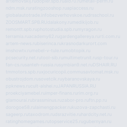
artemovskij.ru
dopler.spb.ru
aid70.ru
metall-perm.ru
ndm.msk.ru
ratingzooshop.ru
apiaccess.ru
globalautotrade.info
bezverhovskoe.ru
drsschool.ru
ZOOSMART.SPB.RU
dalakony.ru
medikijob.ru
remontt.spb.ru
photostudia.spb.ru
myragon.ru
terramia.ru
academy62.ru
gardengallereya.ru
rti.com.ru
artem-news.ru
biserinca.ru
krasnodarkurort.com
imshowtv.ru
mebel-v-tule.ru
mobtopik.ru
pcsecurity.net.ru
tool-sib.ru
multimetrunit.ru
sp-tour.ru
fan-cs.ru
santeh-russia.ru
symbian9.net.ru
DSHAIR.RU
tmmotors.spb.ru
xjocuricopii.com
musavtomat.msk.ru
obustrojdom.ru
sovetcik.ru
ybaranovskaya.ru
ppknews.ru
cult-alshei.ru
JAPANRUSSIA.RU
proekciyamebel.ru
imper-finans.ru
rim.org.ru
glamourai.ru
brassminus.ru
zabor-pro.ru
ftn.pp.ru
dorogoe58.ru
laimengpacker.ru
kuzova-zapchasti.ru
sageerp.ru
taxodrom.ru
dsrazvitie.ru
hardcity.net.ru
ratinghomegames.ru
topservice25.ru
gubernyan.ru