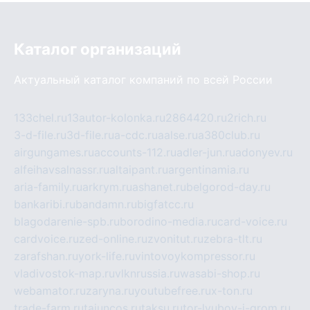
Каталог организаций
Актуальный каталог компаний по всей России
133chel.ru
13autor-kolonka.ru
2864420.ru
2rich.ru
3-d-file.ru
3d-file.ru
a-cdc.ru
aalse.ru
a380club.ru
airgungames.ru
accounts-112.ru
adler-jun.ru
adonyev.ru
alfeihavsalnassr.ru
altaipant.ru
argentinamia.ru
aria-family.ru
arkrym.ru
ashanet.ru
belgorod-day.ru
bankaribi.ru
bandamn.ru
bigfatcc.ru
blagodarenie-spb.ru
borodino-media.ru
card-voice.ru
cardvoice.ru
zed-online.ru
zvonitut.ru
zebra-tlt.ru
zarafshan.ru
york-life.ru
vintovoykompressor.ru
vladivostok-map.ru
vlknrussia.ru
wasabi-shop.ru
webamator.ru
zaryna.ru
youtubefree.ru
x-ton.ru
trade-farm.ru
tajuncos.ru
taksu.ru
tor-lyubov-i-grom.ru