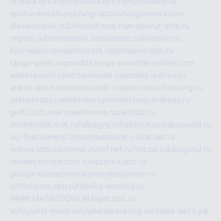
hl-beta.spb.ru
school494.spb.ru
mymubaby.ru
epoha-metalband.ru
ngr.spb.ru
rusgosnews.com
dieselvostok.ru
24hostel.msk.ru
w-dev.ru
f-ship.ru
regsmi.ru
filmnetwork.ru
malinasp.ru
kinosvin.ru
h2o-salon.ru
malutkayork.ru
deltaprim.spb.ru
tango-perm.ru
gooddir.ru
sgv.su
multiki-online.com
webkrasotki.com
cherinvest.ru
detskiy-ostrov.ru
ankou.spb.ru
alvesta1.ru
pdf-creator.ru
nix-files.org.ru
sakhatoday.ru
elektrikersymboler.ru
sputnikyes.ru
golf2club.msk.ru
aeforums.ru
zallclub.ru
multimodal.msk.ru
habaigry.ru
haikko.ru
sobakopedia.ru
isz-fest.ru
ewnc.info
screensaver-clock.net.ru
volnav.spb.ru
comnat.ru
npf.net.ru
7bit.pp.ru
kalugatur.ru
tesiaes.ru
card.com.ru
kazanka.spb.ru
gildiya-kuznecov.ru
kameryboavision.ru
griffoncom.spb.ru
fabrika-emotsiy.ru
PARK-MATROSOVA.RU
agat.spb.ru
avtoyurist-moskva1.ru
hardware.org.ru
схема-авто.рф