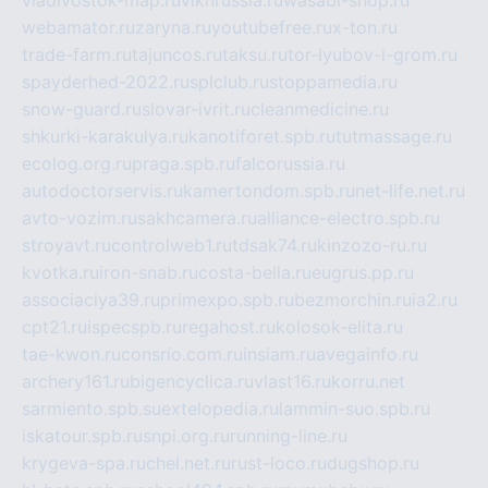
vladivostok-map.ru
vlknrussia.ru
wasabi-shop.ru
webamator.ru
zaryna.ru
youtubefree.ru
x-ton.ru
trade-farm.ru
tajuncos.ru
taksu.ru
tor-lyubov-i-grom.ru
spayderhed-2022.ru
splclub.ru
stoppamedia.ru
snow-guard.ru
slovar-ivrit.ru
cleanmedicine.ru
shkurki-karakulya.ru
kanotiforet.spb.ru
tutmassage.ru
ecolog.org.ru
praga.spb.ru
falcorussia.ru
autodoctorservis.ru
kamertondom.spb.ru
net-life.net.ru
avto-vozim.ru
sakhcamera.ru
alliance-electro.spb.ru
stroyavt.ru
controlweb1.ru
tdsak74.ru
kinzozo-ru.ru
kvotka.ru
iron-snab.ru
costa-bella.ru
eugrus.pp.ru
associaciya39.ru
primexpo.spb.ru
bezmorchin.ru
ia2.ru
cpt21.ru
ispecspb.ru
regahost.ru
kolosok-elita.ru
tae-kwon.ru
consrio.com.ru
insiam.ru
avegainfo.ru
archery161.ru
bigencyclica.ru
vlast16.ru
korru.net
sarmiento.spb.su
extelopedia.ru
lammin-suo.spb.ru
iskatour.spb.ru
snpi.org.ru
running-line.ru
krygeva-spa.ru
chel.net.ru
rust-loco.ru
dugshop.ru