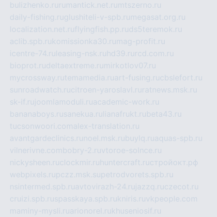
bulizhenko.ru
rumantick.net.ru
mtszerno.ru
daily-fishing.ru
glushiteli-v-spb.ru
megasat.org.ru
localization.net.ru
flyingfish.pp.ru
ds5teremok.ru
aclib.spb.ru
komissionka30.ru
mag-profit.ru
icentre-74.ru
leasing-nsk.ru
hd39.ru
rcd.com.ru
bioprot.ru
deltaextreme.ru
mirkotlov07.ru
mycrossway.ru
temamedia.ru
art-fusing.ru
cbslefort.ru
sunroadwatch.ru
citroen-yaroslavl.ru
ratnews.msk.ru
sk-if.ru
joomlamoduli.ru
academic-work.ru
bananaboys.ru
sanekua.ru
lianafrukt.ru
beta43.ru
tucsonwoori.com
alex-translation.ru
avantgardeclinics.ru
noel.msk.ru
buylq.ru
aquas-spb.ru
vilnerivne.com
bobry-2.ru
vtoroe-solnce.ru
nickysheen.ru
clockmir.ru
huntercraft.ru
стройокт.рф
webpixels.ru
pczz.msk.su
petrodvorets.spb.ru
nsintermed.spb.ru
avtovirazh-24.ru
jazzq.ru
czecot.ru
cruizi.spb.ru
spasskaya.spb.ru
kniris.ru
vkpeople.com
maminy-mysli.ru
arionorel.ru
khuseniosif.ru