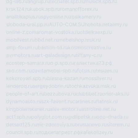
dg-lab.ru
angrup.ru
recruiter.spb.ru
music8.spb.ru
krsk124.ru
kubok.spb.ru
romanofforex.ru
analitikaplus.ru
spyonline.ru
zosikamery.ru
sloboda-ural.pp.ru
AUTO-COM.SU
hohota.net
alimy.ru
online-z.com
aromat-vostoka.ru
otdelkaexp.ru
mobilvest.ru
bbd.net.ru
mebelshop.msk.ru
smp-forum.ru
bastion-td.ru
kosmoscreative.ru
avrmotors.ru
art-galadesign.ru
tiffany-c.ru
ecostep-samara.ru
d-p.spb.ru
галактика73.рф
sko.com.ru
davitamebel-spb.ru
fotsis.ru
tesiaes.ru
kokoroyari.spb.ru
blesna-kazan.ru
mossilver.ru
lenderoq.ru
sergeydobrin.ru
tochkazvuka.msk.ru
people-of-art.ru
bezzubova.ru
clubtibet.ru
orior-aks.ru
dynamoauto.ru
szk-favorit.ru
carlines.ru
flatnsk.ru
kingbolenskaner.ru
alex-motor.ru
astroline.net.ru
act1.spb.ru
polyglot.com.ru
gidlipetsk.ru
ooo-driada.ru
detsad125.ru
mir-zdoroviya.ru
bruslanovo.ru
siterem.ru
council.spb.ru
лодкипатриот.рф
kafekolizey.ru