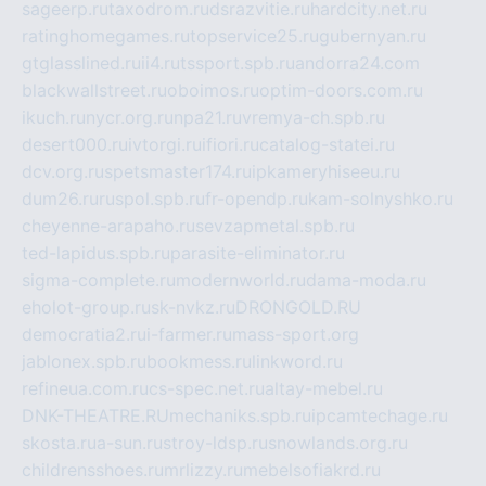
sageerp.ru
taxodrom.ru
dsrazvitie.ru
hardcity.net.ru
ratinghomegames.ru
topservice25.ru
gubernyan.ru
gtglasslined.ru
ii4.ru
tssport.spb.ru
andorra24.com
blackwallstreet.ru
oboimos.ru
optim-doors.com.ru
ikuch.ru
nycr.org.ru
npa21.ru
vremya-ch.spb.ru
desert000.ru
ivtorgi.ru
ifiori.ru
catalog-statei.ru
dcv.org.ru
spetsmaster174.ru
ipkameryhiseeu.ru
dum26.ru
ruspol.spb.ru
fr-opendp.ru
kam-solnyshko.ru
cheyenne-arapaho.ru
sevzapmetal.spb.ru
ted-lapidus.spb.ru
parasite-eliminator.ru
sigma-complete.ru
modernworld.ru
dama-moda.ru
eholot-group.ru
sk-nvkz.ru
DRONGOLD.RU
democratia2.ru
i-farmer.ru
mass-sport.org
jablonex.spb.ru
bookmess.ru
linkword.ru
refineua.com.ru
cs-spec.net.ru
altay-mebel.ru
DNK-THEATRE.RU
mechaniks.spb.ru
ipcamtechage.ru
skosta.ru
a-sun.ru
stroy-ldsp.ru
snowlands.org.ru
childrensshoes.ru
mrlizzy.ru
mebelsofiakrd.ru