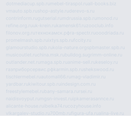
dotmediacup.spb.ru
mebel-tiraspol.ru
all-books.biz
vmauto.spb.ru
shop-astyle.ru
derevo-s.ru
contrinform.ru
gutserial.ru
mdrussia.spb.ru
monod.ru
refine.org.ru
uk-krein.ru
kamensk61.ru
zooclub.info
filonov.org.ru
технокамск.рф
ra-spectr.ru
ooodriada.ru
promelmash.spb.ru
ixtys.spb.ru
fccity.ru
glamourstudio.spb.ru
kola-nature.org
spbmaster.spb.ru
musicoutlet.ru
china.msk.ru
bulldog.su
grimm-online.ru
outlander.net.ru
maga.spb.ru
anime-sell.ru
keseloy.ru
газприборсервис.рф
karmin.spb.ru
shekswood.ru
tischlermebel.ru
automall66.ru
mag-vladimir.ru
yardbar.ru
kiwitour.spb.ru
indesign.com.ru
freestylemebel.ru
bany-samara.ru
rsei.ru
naidisvoyput.ru
mgsn-invest.ru
ipkamerasannce.ru
alicante-house.ru
ibelka74.ru
cozyhouse.info
vlkargalev-studio.ru
700mb.ru
figura-ufa.ru
alina-live.ru
belarusiannews.ru
womenknow.ru
dos-vniimk.ru
sega.net.ru
dv.net.ru
phenomenonsofhistory.com