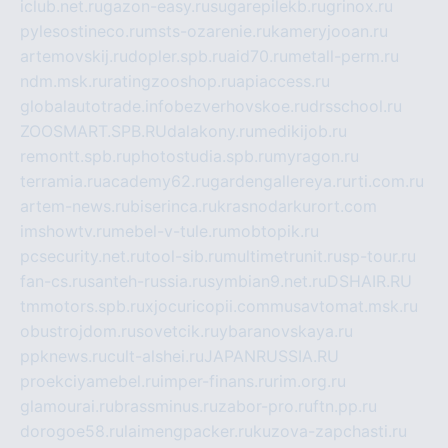
iclub.net.ru
gazon-easy.ru
sugarepilekb.ru
grinox.ru
pylesostineco.ru
msts-ozarenie.ru
kameryjooan.ru
artemovskij.ru
dopler.spb.ru
aid70.ru
metall-perm.ru
ndm.msk.ru
ratingzooshop.ru
apiaccess.ru
globalautotrade.info
bezverhovskoe.ru
drsschool.ru
ZOOSMART.SPB.RU
dalakony.ru
medikijob.ru
remontt.spb.ru
photostudia.spb.ru
myragon.ru
terramia.ru
academy62.ru
gardengallereya.ru
rti.com.ru
artem-news.ru
biserinca.ru
krasnodarkurort.com
imshowtv.ru
mebel-v-tule.ru
mobtopik.ru
pcsecurity.net.ru
tool-sib.ru
multimetrunit.ru
sp-tour.ru
fan-cs.ru
santeh-russia.ru
symbian9.net.ru
DSHAIR.RU
tmmotors.spb.ru
xjocuricopii.com
musavtomat.msk.ru
obustrojdom.ru
sovetcik.ru
ybaranovskaya.ru
ppknews.ru
cult-alshei.ru
JAPANRUSSIA.RU
proekciyamebel.ru
imper-finans.ru
rim.org.ru
glamourai.ru
brassminus.ru
zabor-pro.ru
ftn.pp.ru
dorogoe58.ru
laimengpacker.ru
kuzova-zapchasti.ru