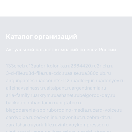
Каталог организаций
Актуальный каталог компаний по всей России
133chel.ru
13autor-kolonka.ru
2864420.ru
2rich.ru
3-d-file.ru
3d-file.ru
a-cdc.ru
aalse.ru
a380club.ru
airgungames.ru
accounts-112.ru
adler-jun.ru
adonyev.ru
alfeihavsalnassr.ru
altaipant.ru
argentinamia.ru
aria-family.ru
arkrym.ru
ashanet.ru
belgorod-day.ru
bankaribi.ru
bandamn.ru
bigfatcc.ru
blagodarenie-spb.ru
borodino-media.ru
card-voice.ru
cardvoice.ru
zed-online.ru
zvonitut.ru
zebra-tlt.ru
zarafshan.ru
york-life.ru
vintovoykompressor.ru