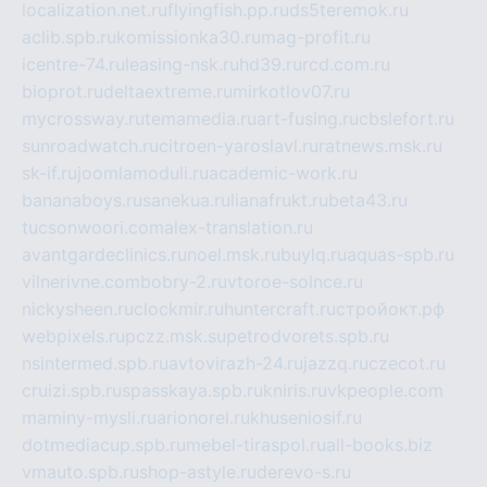
localization.net.ru
flyingfish.pp.ru
ds5teremok.ru
aclib.spb.ru
komissionka30.ru
mag-profit.ru
icentre-74.ru
leasing-nsk.ru
hd39.ru
rcd.com.ru
bioprot.ru
deltaextreme.ru
mirkotlov07.ru
mycrossway.ru
temamedia.ru
art-fusing.ru
cbslefort.ru
sunroadwatch.ru
citroen-yaroslavl.ru
ratnews.msk.ru
sk-if.ru
joomlamoduli.ru
academic-work.ru
bananaboys.ru
sanekua.ru
lianafrukt.ru
beta43.ru
tucsonwoori.com
alex-translation.ru
avantgardeclinics.ru
noel.msk.ru
buylq.ru
aquas-spb.ru
vilnerivne.com
bobry-2.ru
vtoroe-solnce.ru
nickysheen.ru
clockmir.ru
huntercraft.ru
стройокт.рф
webpixels.ru
pczz.msk.su
petrodvorets.spb.ru
nsintermed.spb.ru
avtovirazh-24.ru
jazzq.ru
czecot.ru
cruizi.spb.ru
spasskaya.spb.ru
kniris.ru
vkpeople.com
maminy-mysli.ru
arionorel.ru
khuseniosif.ru
dotmediacup.spb.ru
mebel-tiraspol.ru
all-books.biz
vmauto.spb.ru
shop-astyle.ru
derevo-s.ru