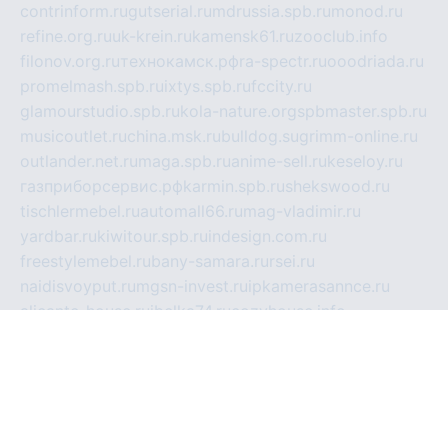
contrinform.ru
gutserial.ru
mdrussia.spb.ru
monod.ru
refine.org.ru
uk-krein.ru
kamensk61.ru
zooclub.info
filonov.org.ru
технокамск.рф
ra-spectr.ru
ooodriada.ru
promelmash.spb.ru
ixtys.spb.ru
fccity.ru
glamourstudio.spb.ru
kola-nature.org
spbmaster.spb.ru
musicoutlet.ru
china.msk.ru
bulldog.su
grimm-online.ru
outlander.net.ru
maga.spb.ru
anime-sell.ru
keseloy.ru
газприборсервис.рф
karmin.spb.ru
shekswood.ru
tischlermebel.ru
automall66.ru
mag-vladimir.ru
yardbar.ru
kiwitour.spb.ru
indesign.com.ru
freestylemebel.ru
bany-samara.ru
rsei.ru
naidisvoyput.ru
mgsn-invest.ru
ipkamerasannce.ru
alicante-house.ru
ibelka74.ru
cozyhouse.info
vlkargalev-studio.ru
700mb.ru
figura-ufa.ru
alina-live.ru
belarusiannews.ru
womenknow.ru
dos-vniimk.ru
sega.net.ru
dv.net.ru
phenomenonsofhistory.com
telesputnik.net.ru
wall.pp.ru
pylesosroidmi.ru
gtc-clan.ru
cligs.ru
bibikazap.ru
popova.org.ru