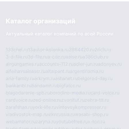
Каталог организаций
Актуальный каталог компаний по всей России
133chel.ru
13autor-kolonka.ru
2864420.ru
2rich.ru
3-d-file.ru
3d-file.ru
a-cdc.ru
aalse.ru
a380club.ru
airgungames.ru
accounts-112.ru
adler-jun.ru
adonyev.ru
alfeihavsalnassr.ru
altaipant.ru
argentinamia.ru
aria-family.ru
arkrym.ru
ashanet.ru
belgorod-day.ru
bankaribi.ru
bandamn.ru
bigfatcc.ru
blagodarenie-spb.ru
borodino-media.ru
card-voice.ru
cardvoice.ru
zed-online.ru
zvonitut.ru
zebra-tlt.ru
zarafshan.ru
york-life.ru
vintovoykompressor.ru
vladivostok-map.ru
vlknrussia.ru
wasabi-shop.ru
webamator.ru
zaryna.ru
youtubefree.ru
x-ton.ru
trade-farm.ru
tajuncos.ru
taksu.ru
tor-lyubov-i-grom.ru