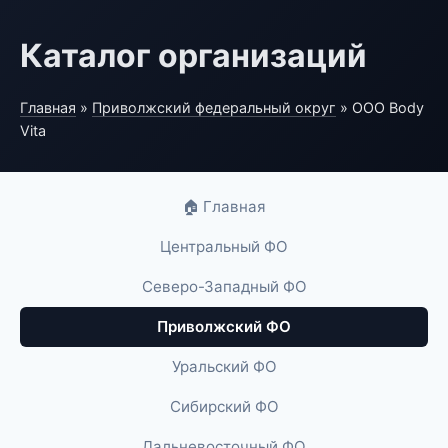
Каталог организаций
Главная
»
Приволжский федеральный округ
» ООО Body
Vita
🏠 Главная
Центральный ФО
Северо-Западный ФО
Приволжский ФО
Уральский ФО
Сибирский ФО
Дальневосточный ФО