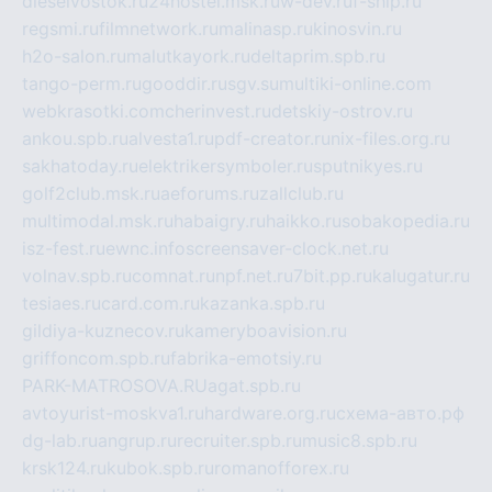
dieselvostok.ru
24hostel.msk.ru
w-dev.ru
f-ship.ru
regsmi.ru
filmnetwork.ru
malinasp.ru
kinosvin.ru
h2o-salon.ru
malutkayork.ru
deltaprim.spb.ru
tango-perm.ru
gooddir.ru
sgv.su
multiki-online.com
webkrasotki.com
cherinvest.ru
detskiy-ostrov.ru
ankou.spb.ru
alvesta1.ru
pdf-creator.ru
nix-files.org.ru
sakhatoday.ru
elektrikersymboler.ru
sputnikyes.ru
golf2club.msk.ru
aeforums.ru
zallclub.ru
multimodal.msk.ru
habaigry.ru
haikko.ru
sobakopedia.ru
isz-fest.ru
ewnc.info
screensaver-clock.net.ru
volnav.spb.ru
comnat.ru
npf.net.ru
7bit.pp.ru
kalugatur.ru
tesiaes.ru
card.com.ru
kazanka.spb.ru
gildiya-kuznecov.ru
kameryboavision.ru
griffoncom.spb.ru
fabrika-emotsiy.ru
PARK-MATROSOVA.RU
agat.spb.ru
avtoyurist-moskva1.ru
hardware.org.ru
схема-авто.рф
dg-lab.ru
angrup.ru
recruiter.spb.ru
music8.spb.ru
krsk124.ru
kubok.spb.ru
romanofforex.ru