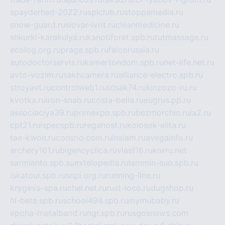
spayderhed-2022.ru
splclub.ru
stoppamedia.ru
snow-guard.ru
slovar-ivrit.ru
cleanmedicine.ru
shkurki-karakulya.ru
kanotiforet.spb.ru
tutmassage.ru
ecolog.org.ru
praga.spb.ru
falcorussia.ru
autodoctorservis.ru
kamertondom.spb.ru
net-life.net.ru
avto-vozim.ru
sakhcamera.ru
alliance-electro.spb.ru
stroyavt.ru
controlweb1.ru
tdsak74.ru
kinzozo-ru.ru
kvotka.ru
iron-snab.ru
costa-bella.ru
eugrus.pp.ru
associaciya39.ru
primexpo.spb.ru
bezmorchin.ru
ia2.ru
cpt21.ru
ispecspb.ru
regahost.ru
kolosok-elita.ru
tae-kwon.ru
consrio.com.ru
insiam.ru
avegainfo.ru
archery161.ru
bigencyclica.ru
vlast16.ru
korru.net
sarmiento.spb.su
extelopedia.ru
lammin-suo.spb.ru
iskatour.spb.ru
snpi.org.ru
running-line.ru
krygeva-spa.ru
chel.net.ru
rust-loco.ru
dugshop.ru
hl-beta.spb.ru
school494.spb.ru
mymubaby.ru
epoha-metalband.ru
ngr.spb.ru
rusgosnews.com