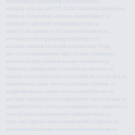
analitikaplus.ru
spyonline.ru
zosikamery.ru
sloboda-ural.pp.ru
AUTO-COM.SU
hohota.net
alimy.ru
online-z.com
aromat-vostoka.ru
otdelkaexp.ru
mobilvest.ru
bbd.net.ru
mebelshop.msk.ru
smp-forum.ru
bastion-td.ru
kosmoscreative.ru
avrmotors.ru
art-galadesign.ru
tiffany-c.ru
ecostep-samara.ru
d-p.spb.ru
галактика73.рф
sko.com.ru
davitamebel-spb.ru
fotsis.ru
tesiaes.ru
kokoroyari.spb.ru
blesna-kazan.ru
mossilver.ru
lenderoq.ru
sergeydobrin.ru
tochkazvuka.msk.ru
people-of-art.ru
bezzubova.ru
clubtibet.ru
orior-aks.ru
dynamoauto.ru
szk-favorit.ru
carlines.ru
flatnsk.ru
kingbolenskaner.ru
alex-motor.ru
astroline.net.ru
act1.spb.ru
polyglot.com.ru
gidlipetsk.ru
ooo-driada.ru
detsad125.ru
mir-zdoroviya.ru
bruslanovo.ru
siterem.ru
council.spb.ru
лодкипатриот.рф
kafekolizey.ru
iclub.net.ru
gazon-easy.ru
sugarepilekb.ru
grinox.ru
pylesostineco.ru
msts-ozarenie.ru
kameryjooan.ru