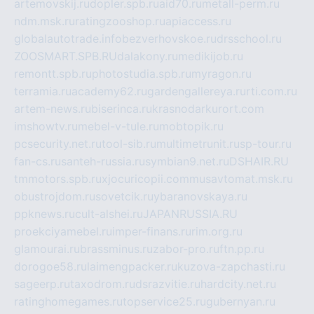
artemovskij.ru
dopler.spb.ru
aid70.ru
metall-perm.ru
ndm.msk.ru
ratingzooshop.ru
apiaccess.ru
globalautotrade.info
bezverhovskoe.ru
drsschool.ru
ZOOSMART.SPB.RU
dalakony.ru
medikijob.ru
remontt.spb.ru
photostudia.spb.ru
myragon.ru
terramia.ru
academy62.ru
gardengallereya.ru
rti.com.ru
artem-news.ru
biserinca.ru
krasnodarkurort.com
imshowtv.ru
mebel-v-tule.ru
mobtopik.ru
pcsecurity.net.ru
tool-sib.ru
multimetrunit.ru
sp-tour.ru
fan-cs.ru
santeh-russia.ru
symbian9.net.ru
DSHAIR.RU
tmmotors.spb.ru
xjocuricopii.com
musavtomat.msk.ru
obustrojdom.ru
sovetcik.ru
ybaranovskaya.ru
ppknews.ru
cult-alshei.ru
JAPANRUSSIA.RU
proekciyamebel.ru
imper-finans.ru
rim.org.ru
glamourai.ru
brassminus.ru
zabor-pro.ru
ftn.pp.ru
dorogoe58.ru
laimengpacker.ru
kuzova-zapchasti.ru
sageerp.ru
taxodrom.ru
dsrazvitie.ru
hardcity.net.ru
ratinghomegames.ru
topservice25.ru
gubernyan.ru