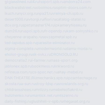
gtglasslined.ru
ii4.ru
tssport.spb.ru
andorra24.com
blackwallstreet.ru
oboimos.ru
optim-doors.com.ru
ikuch.ru
nycr.org.ru
npa21.ru
vremya-ch.spb.ru
desert000.ru
ivtorgi.ru
ifiori.ru
catalog-statei.ru
dcv.org.ru
spetsmaster174.ru
ipkameryhiseeu.ru
dum26.ru
ruspol.spb.ru
fr-opendp.ru
kam-solnyshko.ru
cheyenne-arapaho.ru
sevzapmetal.spb.ru
ted-lapidus.spb.ru
parasite-eliminator.ru
sigma-complete.ru
modernworld.ru
dama-moda.ru
eholot-group.ru
sk-nvkz.ru
DRONGOLD.RU
democratia2.ru
i-farmer.ru
mass-sport.org
jablonex.spb.ru
bookmess.ru
linkword.ru
refineua.com.ru
cs-spec.net.ru
altay-mebel.ru
DNK-THEATRE.RU
mechaniks.spb.ru
ipcamtechage.ru
skosta.ru
a-sun.ru
stroy-ldsp.ru
snowlands.org.ru
childrensshoes.ru
mrlizzy.ru
mebelsofiakrd.ru
bulizhenko.ru
rumantick.net.ru
mtszerno.ru
daily-fishing.ru
glushiteli-v-spb.ru
megasat.org.ru