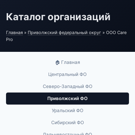
Каталог организаций
Главная
»
Приволжский федеральный округ
» ООО Care
Pro
🏠 Главная
Центральный ФО
Северо-Западный ФО
Приволжский ФО
Уральский ФО
Сибирский ФО
Дальневосточный ФО