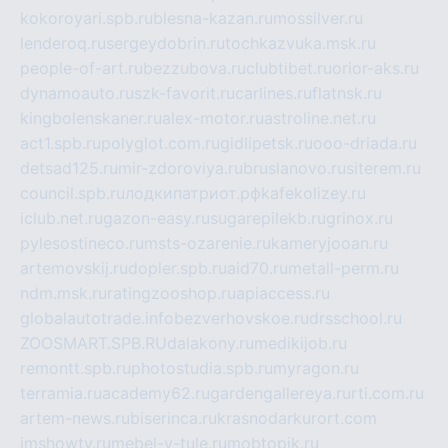
kokoroyari.spb.ru
blesna-kazan.ru
mossilver.ru
lenderoq.ru
sergeydobrin.ru
tochkazvuka.msk.ru
people-of-art.ru
bezzubova.ru
clubtibet.ru
orior-aks.ru
dynamoauto.ru
szk-favorit.ru
carlines.ru
flatnsk.ru
kingbolenskaner.ru
alex-motor.ru
astroline.net.ru
act1.spb.ru
polyglot.com.ru
gidlipetsk.ru
ooo-driada.ru
detsad125.ru
mir-zdoroviya.ru
bruslanovo.ru
siterem.ru
council.spb.ru
лодкипатриот.рф
kafekolizey.ru
iclub.net.ru
gazon-easy.ru
sugarepilekb.ru
grinox.ru
pylesostineco.ru
msts-ozarenie.ru
kameryjooan.ru
artemovskij.ru
dopler.spb.ru
aid70.ru
metall-perm.ru
ndm.msk.ru
ratingzooshop.ru
apiaccess.ru
globalautotrade.info
bezverhovskoe.ru
drsschool.ru
ZOOSMART.SPB.RU
dalakony.ru
medikijob.ru
remontt.spb.ru
photostudia.spb.ru
myragon.ru
terramia.ru
academy62.ru
gardengallereya.ru
rti.com.ru
artem-news.ru
biserinca.ru
krasnodarkurort.com
imshowtv.ru
mebel-v-tule.ru
mobtopik.ru