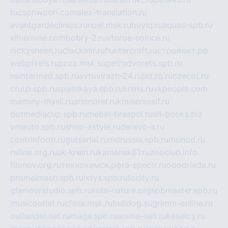
tucsonwoori.com
alex-translation.ru
avantgardeclinics.ru
noel.msk.ru
buylq.ru
aquas-spb.ru
vilnerivne.com
bobry-2.ru
vtoroe-solnce.ru
nickysheen.ru
clockmir.ru
huntercraft.ru
стройокт.рф
webpixels.ru
pczz.msk.su
petrodvorets.spb.ru
nsintermed.spb.ru
avtovirazh-24.ru
jazzq.ru
czecot.ru
cruizi.spb.ru
spasskaya.spb.ru
kniris.ru
vkpeople.com
maminy-mysli.ru
arionorel.ru
khuseniosif.ru
dotmediacup.spb.ru
mebel-tiraspol.ru
all-books.biz
vmauto.spb.ru
shop-astyle.ru
derevo-s.ru
contrinform.ru
gutserial.ru
mdrussia.spb.ru
monod.ru
refine.org.ru
uk-krein.ru
kamensk61.ru
zooclub.info
filonov.org.ru
технокамск.рф
ra-spectr.ru
ooodriada.ru
promelmash.spb.ru
ixtys.spb.ru
fccity.ru
glamourstudio.spb.ru
kola-nature.org
spbmaster.spb.ru
musicoutlet.ru
china.msk.ru
bulldog.su
grimm-online.ru
outlander.net.ru
maga.spb.ru
anime-sell.ru
keseloy.ru