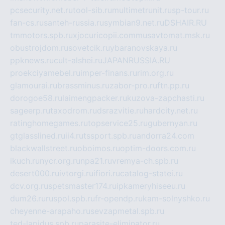
pcsecurity.net.ru
tool-sib.ru
multimetrunit.ru
sp-tour.ru
fan-cs.ru
santeh-russia.ru
symbian9.net.ru
DSHAIR.RU
tmmotors.spb.ru
xjocuricopii.com
musavtomat.msk.ru
obustrojdom.ru
sovetcik.ru
ybaranovskaya.ru
ppknews.ru
cult-alshei.ru
JAPANRUSSIA.RU
proekciyamebel.ru
imper-finans.ru
rim.org.ru
glamourai.ru
brassminus.ru
zabor-pro.ru
ftn.pp.ru
dorogoe58.ru
laimengpacker.ru
kuzova-zapchasti.ru
sageerp.ru
taxodrom.ru
dsrazvitie.ru
hardcity.net.ru
ratinghomegames.ru
topservice25.ru
gubernyan.ru
gtglasslined.ru
ii4.ru
tssport.spb.ru
andorra24.com
blackwallstreet.ru
oboimos.ru
optim-doors.com.ru
ikuch.ru
nycr.org.ru
npa21.ru
vremya-ch.spb.ru
desert000.ru
ivtorgi.ru
ifiori.ru
catalog-statei.ru
dcv.org.ru
spetsmaster174.ru
ipkameryhiseeu.ru
dum26.ru
ruspol.spb.ru
fr-opendp.ru
kam-solnyshko.ru
cheyenne-arapaho.ru
sevzapmetal.spb.ru
ted-lapidus.spb.ru
parasite-eliminator.ru