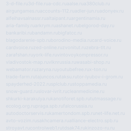
3-d-file.ru
3d-file.ru
a-cdc.ru
aalse.ru
a380club.ru
airgungames.ru
accounts-112.ru
adler-jun.ru
adonyev.ru
alfeihavsalnassr.ru
altaipant.ru
argentinamia.ru
aria-family.ru
arkrym.ru
ashanet.ru
belgorod-day.ru
bankaribi.ru
bandamn.ru
bigfatcc.ru
blagodarenie-spb.ru
borodino-media.ru
card-voice.ru
cardvoice.ru
zed-online.ru
zvonitut.ru
zebra-tlt.ru
zarafshan.ru
york-life.ru
vintovoykompressor.ru
vladivostok-map.ru
vlknrussia.ru
wasabi-shop.ru
webamator.ru
zaryna.ru
youtubefree.ru
x-ton.ru
trade-farm.ru
tajuncos.ru
taksu.ru
tor-lyubov-i-grom.ru
spayderhed-2022.ru
splclub.ru
stoppamedia.ru
snow-guard.ru
slovar-ivrit.ru
cleanmedicine.ru
shkurki-karakulya.ru
kanotiforet.spb.ru
tutmassage.ru
ecolog.org.ru
praga.spb.ru
falcorussia.ru
autodoctorservis.ru
kamertondom.spb.ru
net-life.net.ru
avto-vozim.ru
sakhcamera.ru
alliance-electro.spb.ru
stroyavt.ru
controlweb1.ru
tdsak74.ru
kinzozo-ru.ru