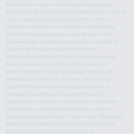
kvotka.ru
iron-snab.ru
costa-bella.ru
eugrus.pp.ru
associaciya39.ru
primexpo.spb.ru
bezmorchin.ru
ia2.ru
cpt21.ru
ispecspb.ru
regahost.ru
kolosok-elita.ru
tae-kwon.ru
consrio.com.ru
insiam.ru
avegainfo.ru
archery161.ru
bigencyclica.ru
vlast16.ru
korru.net
sarmiento.spb.su
extelopedia.ru
lammin-suo.spb.ru
iskatour.spb.ru
snpi.org.ru
running-line.ru
krygeva-spa.ru
chel.net.ru
rust-loco.ru
dugshop.ru
hl-beta.spb.ru
school494.spb.ru
mymubaby.ru
epoha-metalband.ru
ngr.spb.ru
rusgosnews.com
dieselvostok.ru
24hostel.msk.ru
w-dev.ru
f-ship.ru
regsmi.ru
filmnetwork.ru
malinasp.ru
kinosvin.ru
h2o-salon.ru
malutkayork.ru
deltaprim.spb.ru
tango-perm.ru
gooddir.ru
sgv.su
multiki-online.com
webkrasotki.com
cherinvest.ru
detskiy-ostrov.ru
ankou.spb.ru
alvesta1.ru
pdf-creator.ru
nix-files.org.ru
sakhatoday.ru
elektrikersymboler.ru
sputnikyes.ru
golf2club.msk.ru
aeforums.ru
zallclub.ru