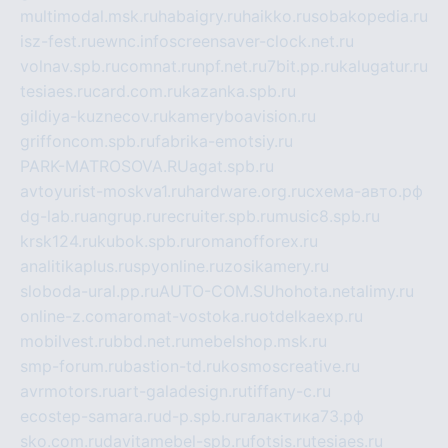
multimodal.msk.ru
habaigry.ru
haikko.ru
sobakopedia.ru
isz-fest.ru
ewnc.info
screensaver-clock.net.ru
volnav.spb.ru
comnat.ru
npf.net.ru
7bit.pp.ru
kalugatur.ru
tesiaes.ru
card.com.ru
kazanka.spb.ru
gildiya-kuznecov.ru
kameryboavision.ru
griffoncom.spb.ru
fabrika-emotsiy.ru
PARK-MATROSOVA.RU
agat.spb.ru
avtoyurist-moskva1.ru
hardware.org.ru
схема-авто.рф
dg-lab.ru
angrup.ru
recruiter.spb.ru
music8.spb.ru
krsk124.ru
kubok.spb.ru
romanofforex.ru
analitikaplus.ru
spyonline.ru
zosikamery.ru
sloboda-ural.pp.ru
AUTO-COM.SU
hohota.net
alimy.ru
online-z.com
aromat-vostoka.ru
otdelkaexp.ru
mobilvest.ru
bbd.net.ru
mebelshop.msk.ru
smp-forum.ru
bastion-td.ru
kosmoscreative.ru
avrmotors.ru
art-galadesign.ru
tiffany-c.ru
ecostep-samara.ru
d-p.spb.ru
галактика73.рф
sko.com.ru
davitamebel-spb.ru
fotsis.ru
tesiaes.ru