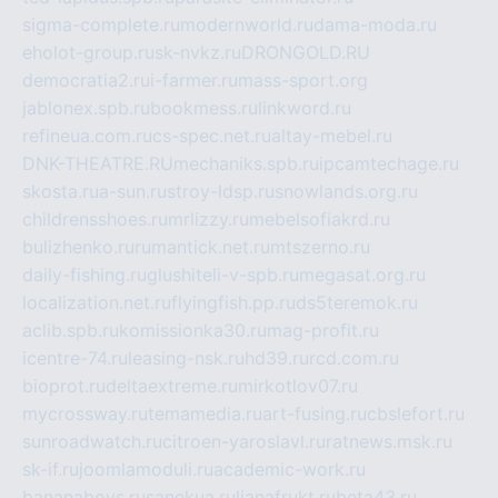
sigma-complete.ru
modernworld.ru
dama-moda.ru
eholot-group.ru
sk-nvkz.ru
DRONGOLD.RU
democratia2.ru
i-farmer.ru
mass-sport.org
jablonex.spb.ru
bookmess.ru
linkword.ru
refineua.com.ru
cs-spec.net.ru
altay-mebel.ru
DNK-THEATRE.RU
mechaniks.spb.ru
ipcamtechage.ru
skosta.ru
a-sun.ru
stroy-ldsp.ru
snowlands.org.ru
childrensshoes.ru
mrlizzy.ru
mebelsofiakrd.ru
bulizhenko.ru
rumantick.net.ru
mtszerno.ru
daily-fishing.ru
glushiteli-v-spb.ru
megasat.org.ru
localization.net.ru
flyingfish.pp.ru
ds5teremok.ru
aclib.spb.ru
komissionka30.ru
mag-profit.ru
icentre-74.ru
leasing-nsk.ru
hd39.ru
rcd.com.ru
bioprot.ru
deltaextreme.ru
mirkotlov07.ru
mycrossway.ru
temamedia.ru
art-fusing.ru
cbslefort.ru
sunroadwatch.ru
citroen-yaroslavl.ru
ratnews.msk.ru
sk-if.ru
joomlamoduli.ru
academic-work.ru
bananaboys.ru
sanekua.ru
lianafrukt.ru
beta43.ru