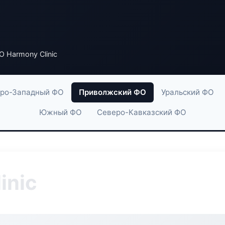
 Harmony Clinic
ро-Западный ФО
Приволжский ФО
Уральский ФО
Южный ФО
Северо-Кавказский ФО
inic