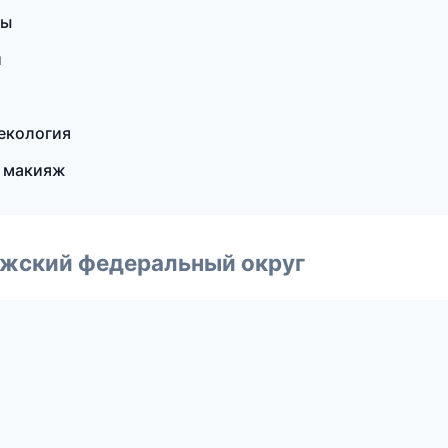
ры
и
некология
й макияж
лжский федеральный округ