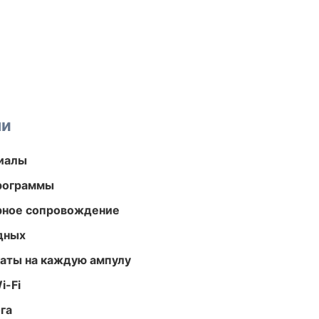
ми
риалы
программы
урное сопровождение
одных
аты на каждую ампулу
i-Fi
га