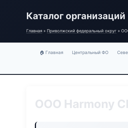
Каталог организаций
Главная
»
Приволжский федеральный округ
» ООО
🏠 Главная
Центральный ФО
Севе
ООО Harmony Cl