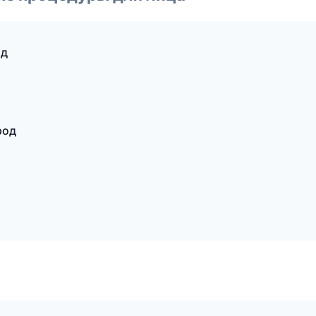
од
род