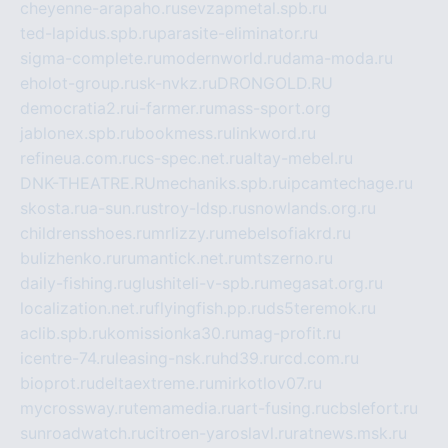
cheyenne-arapaho.ru
sevzapmetal.spb.ru
ted-lapidus.spb.ru
parasite-eliminator.ru
sigma-complete.ru
modernworld.ru
dama-moda.ru
eholot-group.ru
sk-nvkz.ru
DRONGOLD.RU
democratia2.ru
i-farmer.ru
mass-sport.org
jablonex.spb.ru
bookmess.ru
linkword.ru
refineua.com.ru
cs-spec.net.ru
altay-mebel.ru
DNK-THEATRE.RU
mechaniks.spb.ru
ipcamtechage.ru
skosta.ru
a-sun.ru
stroy-ldsp.ru
snowlands.org.ru
childrensshoes.ru
mrlizzy.ru
mebelsofiakrd.ru
bulizhenko.ru
rumantick.net.ru
mtszerno.ru
daily-fishing.ru
glushiteli-v-spb.ru
megasat.org.ru
localization.net.ru
flyingfish.pp.ru
ds5teremok.ru
aclib.spb.ru
komissionka30.ru
mag-profit.ru
icentre-74.ru
leasing-nsk.ru
hd39.ru
rcd.com.ru
bioprot.ru
deltaextreme.ru
mirkotlov07.ru
mycrossway.ru
temamedia.ru
art-fusing.ru
cbslefort.ru
sunroadwatch.ru
citroen-yaroslavl.ru
ratnews.msk.ru