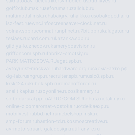
sakhatoday.ru
elektrikersymboler.ru
sputnikyes.ru
golf2club.msk.ru
aeforums.ru
zallclub.ru
multimodal.msk.ru
habaigry.ru
haikko.ru
sobakopedia.ru
isz-fest.ru
ewnc.info
screensaver-clock.net.ru
volnav.spb.ru
comnat.ru
npf.net.ru
7bit.pp.ru
kalugatur.ru
tesiaes.ru
card.com.ru
kazanka.spb.ru
gildiya-kuznecov.ru
kameryboavision.ru
griffoncom.spb.ru
fabrika-emotsiy.ru
PARK-MATROSOVA.RU
agat.spb.ru
avtoyurist-moskva1.ru
hardware.org.ru
схема-авто.рф
dg-lab.ru
angrup.ru
recruiter.spb.ru
music8.spb.ru
krsk124.ru
kubok.spb.ru
romanofforex.ru
analitikaplus.ru
spyonline.ru
zosikamery.ru
sloboda-ural.pp.ru
AUTO-COM.SU
hohota.net
alimy.ru
online-z.com
aromat-vostoka.ru
otdelkaexp.ru
mobilvest.ru
bbd.net.ru
mebelshop.msk.ru
smp-forum.ru
bastion-td.ru
kosmoscreative.ru
avrmotors.ru
art-galadesign.ru
tiffany-c.ru