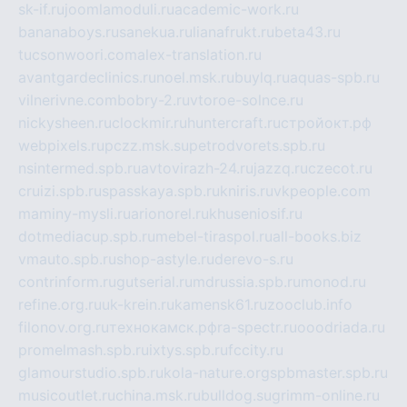
sk-if.ru
joomlamoduli.ru
academic-work.ru
bananaboys.ru
sanekua.ru
lianafrukt.ru
beta43.ru
tucsonwoori.com
alex-translation.ru
avantgardeclinics.ru
noel.msk.ru
buylq.ru
aquas-spb.ru
vilnerivne.com
bobry-2.ru
vtoroe-solnce.ru
nickysheen.ru
clockmir.ru
huntercraft.ru
стройокт.рф
webpixels.ru
pczz.msk.su
petrodvorets.spb.ru
nsintermed.spb.ru
avtovirazh-24.ru
jazzq.ru
czecot.ru
cruizi.spb.ru
spasskaya.spb.ru
kniris.ru
vkpeople.com
maminy-mysli.ru
arionorel.ru
khuseniosif.ru
dotmediacup.spb.ru
mebel-tiraspol.ru
all-books.biz
vmauto.spb.ru
shop-astyle.ru
derevo-s.ru
contrinform.ru
gutserial.ru
mdrussia.spb.ru
monod.ru
refine.org.ru
uk-krein.ru
kamensk61.ru
zooclub.info
filonov.org.ru
технокамск.рф
ra-spectr.ru
ooodriada.ru
promelmash.spb.ru
ixtys.spb.ru
fccity.ru
glamourstudio.spb.ru
kola-nature.org
spbmaster.spb.ru
musicoutlet.ru
china.msk.ru
bulldog.su
grimm-online.ru