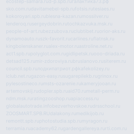
ecostep-samara.ru
d-p.spb.ru
галактика73.рф
sko.com.ru
davitamebel-spb.ru
fotsis.ru
tesiaes.ru
kokoroyari.spb.ru
blesna-kazan.ru
mossilver.ru
lenderoq.ru
sergeydobrin.ru
tochkazvuka.msk.ru
people-of-art.ru
bezzubova.ru
clubtibet.ru
orior-aks.ru
dynamoauto.ru
szk-favorit.ru
carlines.ru
flatnsk.ru
kingbolenskaner.ru
alex-motor.ru
astroline.net.ru
act1.spb.ru
polyglot.com.ru
gidlipetsk.ru
ooo-driada.ru
detsad125.ru
mir-zdoroviya.ru
bruslanovo.ru
siterem.ru
council.spb.ru
лодкипатриот.рф
kafekolizey.ru
iclub.net.ru
gazon-easy.ru
sugarepilekb.ru
grinox.ru
pylesostineco.ru
msts-ozarenie.ru
kameryjooan.ru
artemovskij.ru
dopler.spb.ru
aid70.ru
metall-perm.ru
ndm.msk.ru
ratingzooshop.ru
apiaccess.ru
globalautotrade.info
bezverhovskoe.ru
drsschool.ru
ZOOSMART.SPB.RU
dalakony.ru
medikijob.ru
remontt.spb.ru
photostudia.spb.ru
myragon.ru
terramia.ru
academy62.ru
gardengallereya.ru
rti.com.ru