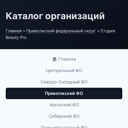
Каталог организаций
Главная
»
Приволжский федеральный округ
» Студия
Beauty Pro
🏠 Главная
Центральный ФО
Северо-Западный ФО
Приволжский ФО
Уральский ФО
Сибирский ФО
Дальневосточный ФО