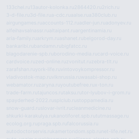
133chel.ru
13autor-kolonka.ru
2864420.ru
2rich.ru
3-d-file.ru
3d-file.ru
a-cdc.ru
aalse.ru
a380club.ru
airgungames.ru
accounts-112.ru
adler-jun.ru
adonyev.ru
alfeihavsalnassr.ru
altaipant.ru
argentinamia.ru
aria-family.ru
arkrym.ru
ashanet.ru
belgorod-day.ru
bankaribi.ru
bandamn.ru
bigfatcc.ru
blagodarenie-spb.ru
borodino-media.ru
card-voice.ru
cardvoice.ru
zed-online.ru
zvonitut.ru
zebra-tlt.ru
zarafshan.ru
york-life.ru
vintovoykompressor.ru
vladivostok-map.ru
vlknrussia.ru
wasabi-shop.ru
webamator.ru
zaryna.ru
youtubefree.ru
x-ton.ru
trade-farm.ru
tajuncos.ru
taksu.ru
tor-lyubov-i-grom.ru
spayderhed-2022.ru
splclub.ru
stoppamedia.ru
snow-guard.ru
slovar-ivrit.ru
cleanmedicine.ru
shkurki-karakulya.ru
kanotiforet.spb.ru
tutmassage.ru
ecolog.org.ru
praga.spb.ru
falcorussia.ru
autodoctorservis.ru
kamertondom.spb.ru
net-life.net.ru