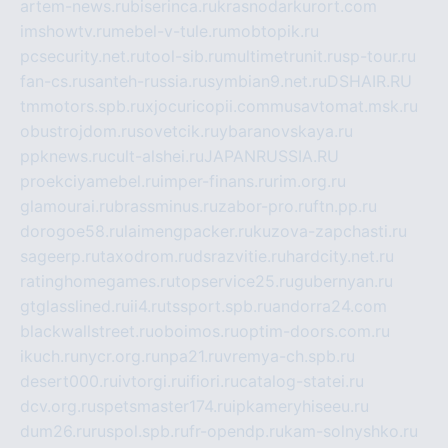
artem-news.ru
biserinca.ru
krasnodarkurort.com
imshowtv.ru
mebel-v-tule.ru
mobtopik.ru
pcsecurity.net.ru
tool-sib.ru
multimetrunit.ru
sp-tour.ru
fan-cs.ru
santeh-russia.ru
symbian9.net.ru
DSHAIR.RU
tmmotors.spb.ru
xjocuricopii.com
musavtomat.msk.ru
obustrojdom.ru
sovetcik.ru
ybaranovskaya.ru
ppknews.ru
cult-alshei.ru
JAPANRUSSIA.RU
proekciyamebel.ru
imper-finans.ru
rim.org.ru
glamourai.ru
brassminus.ru
zabor-pro.ru
ftn.pp.ru
dorogoe58.ru
laimengpacker.ru
kuzova-zapchasti.ru
sageerp.ru
taxodrom.ru
dsrazvitie.ru
hardcity.net.ru
ratinghomegames.ru
topservice25.ru
gubernyan.ru
gtglasslined.ru
ii4.ru
tssport.spb.ru
andorra24.com
blackwallstreet.ru
oboimos.ru
optim-doors.com.ru
ikuch.ru
nycr.org.ru
npa21.ru
vremya-ch.spb.ru
desert000.ru
ivtorgi.ru
ifiori.ru
catalog-statei.ru
dcv.org.ru
spetsmaster174.ru
ipkameryhiseeu.ru
dum26.ru
ruspol.spb.ru
fr-opendp.ru
kam-solnyshko.ru