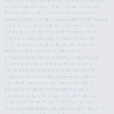
avto-vozim.ru
sakhcamera.ru
alliance-electro.spb.ru
stroyavt.ru
controlweb1.ru
tdsak74.ru
kinzozo-ru.ru
kvotka.ru
iron-snab.ru
costa-bella.ru
eugrus.pp.ru
associaciya39.ru
primexpo.spb.ru
bezmorchin.ru
ia2.ru
cpt21.ru
ispecspb.ru
regahost.ru
kolosok-elita.ru
tae-kwon.ru
consrio.com.ru
insiam.ru
avegainfo.ru
archery161.ru
bigencyclica.ru
vlast16.ru
korru.net
sarmiento.spb.su
extelopedia.ru
lammin-suo.spb.ru
iskatour.spb.ru
snpi.org.ru
running-line.ru
krygeva-spa.ru
chel.net.ru
rust-loco.ru
dugshop.ru
hl-beta.spb.ru
school494.spb.ru
mymubaby.ru
epoha-metalband.ru
ngr.spb.ru
rusgosnews.com
dieselvostok.ru
24hostel.msk.ru
w-dev.ru
f-ship.ru
regsmi.ru
filmnetwork.ru
malinasp.ru
kinosvin.ru
h2o-salon.ru
malutkayork.ru
deltaprim.spb.ru
tango-perm.ru
gooddir.ru
sgv.su
multiki-online.com
webkrasotki.com
cherinvest.ru
detskiy-ostrov.ru
ankou.spb.ru
alvesta1.ru
pdf-creator.ru
nix-files.org.ru