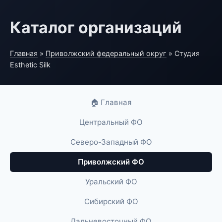
Каталог организаций
Главная
»
Приволжский федеральный округ
» Студия
Esthetic Silk
🏠 Главная
Центральный ФО
Северо-Западный ФО
Приволжский ФО
Уральский ФО
Сибирский ФО
Дальневосточный ФО