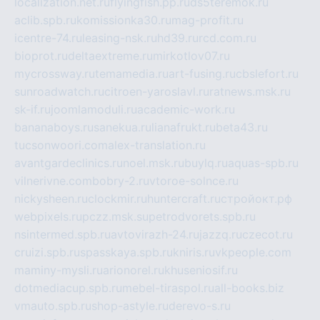
localization.net.ru
flyingfish.pp.ru
ds5teremok.ru
aclib.spb.ru
komissionka30.ru
mag-profit.ru
icentre-74.ru
leasing-nsk.ru
hd39.ru
rcd.com.ru
bioprot.ru
deltaextreme.ru
mirkotlov07.ru
mycrossway.ru
temamedia.ru
art-fusing.ru
cbslefort.ru
sunroadwatch.ru
citroen-yaroslavl.ru
ratnews.msk.ru
sk-if.ru
joomlamoduli.ru
academic-work.ru
bananaboys.ru
sanekua.ru
lianafrukt.ru
beta43.ru
tucsonwoori.com
alex-translation.ru
avantgardeclinics.ru
noel.msk.ru
buylq.ru
aquas-spb.ru
vilnerivne.com
bobry-2.ru
vtoroe-solnce.ru
nickysheen.ru
clockmir.ru
huntercraft.ru
стройокт.рф
webpixels.ru
pczz.msk.su
petrodvorets.spb.ru
nsintermed.spb.ru
avtovirazh-24.ru
jazzq.ru
czecot.ru
cruizi.spb.ru
spasskaya.spb.ru
kniris.ru
vkpeople.com
maminy-mysli.ru
arionorel.ru
khuseniosif.ru
dotmediacup.spb.ru
mebel-tiraspol.ru
all-books.biz
vmauto.spb.ru
shop-astyle.ru
derevo-s.ru