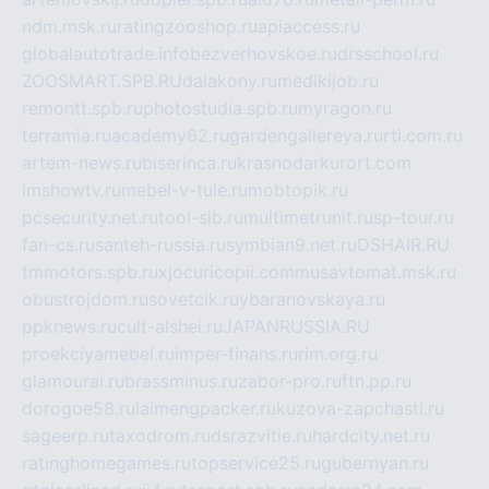
ndm.msk.ru
ratingzooshop.ru
apiaccess.ru
globalautotrade.info
bezverhovskoe.ru
drsschool.ru
ZOOSMART.SPB.RU
dalakony.ru
medikijob.ru
remontt.spb.ru
photostudia.spb.ru
myragon.ru
terramia.ru
academy62.ru
gardengallereya.ru
rti.com.ru
artem-news.ru
biserinca.ru
krasnodarkurort.com
imshowtv.ru
mebel-v-tule.ru
mobtopik.ru
pcsecurity.net.ru
tool-sib.ru
multimetrunit.ru
sp-tour.ru
fan-cs.ru
santeh-russia.ru
symbian9.net.ru
DSHAIR.RU
tmmotors.spb.ru
xjocuricopii.com
musavtomat.msk.ru
obustrojdom.ru
sovetcik.ru
ybaranovskaya.ru
ppknews.ru
cult-alshei.ru
JAPANRUSSIA.RU
proekciyamebel.ru
imper-finans.ru
rim.org.ru
glamourai.ru
brassminus.ru
zabor-pro.ru
ftn.pp.ru
dorogoe58.ru
laimengpacker.ru
kuzova-zapchasti.ru
sageerp.ru
taxodrom.ru
dsrazvitie.ru
hardcity.net.ru
ratinghomegames.ru
topservice25.ru
gubernyan.ru