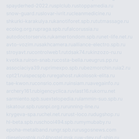
spayderhed-2022.ru
splclub.ru
stoppamedia.ru
snow-guard.ru
slovar-ivrit.ru
cleanmedicine.ru
shkurki-karakulya.ru
kanotiforet.spb.ru
tutmassage.ru
ecolog.org.ru
praga.spb.ru
falcorussia.ru
autodoctorservis.ru
kamertondom.spb.ru
net-life.net.ru
avto-vozim.ru
sakhcamera.ru
alliance-electro.spb.ru
stroyavt.ru
controlweb1.ru
tdsak74.ru
kinzozo-ru.ru
kvotka.ru
iron-snab.ru
costa-bella.ru
eugrus.pp.ru
associaciya39.ru
primexpo.spb.ru
bezmorchin.ru
ia2.ru
cpt21.ru
ispecspb.ru
regahost.ru
kolosok-elita.ru
tae-kwon.ru
consrio.com.ru
insiam.ru
avegainfo.ru
archery161.ru
bigencyclica.ru
vlast16.ru
korru.net
sarmiento.spb.su
extelopedia.ru
lammin-suo.spb.ru
iskatour.spb.ru
snpi.org.ru
running-line.ru
krygeva-spa.ru
chel.net.ru
rust-loco.ru
dugshop.ru
hl-beta.spb.ru
school494.spb.ru
mymubaby.ru
epoha-metalband.ru
ngr.spb.ru
rusgosnews.com
dieselvostok.ru
24hostel.msk.ru
w-dev.ru
f-ship.ru