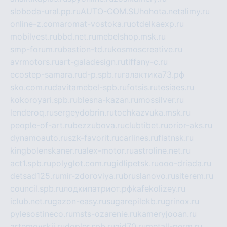
sloboda-ural.pp.ru
AUTO-COM.SU
hohota.net
alimy.ru
online-z.com
aromat-vostoka.ru
otdelkaexp.ru
mobilvest.ru
bbd.net.ru
mebelshop.msk.ru
smp-forum.ru
bastion-td.ru
kosmoscreative.ru
avrmotors.ru
art-galadesign.ru
tiffany-c.ru
ecostep-samara.ru
d-p.spb.ru
галактика73.рф
sko.com.ru
davitamebel-spb.ru
fotsis.ru
tesiaes.ru
kokoroyari.spb.ru
blesna-kazan.ru
mossilver.ru
lenderoq.ru
sergeydobrin.ru
tochkazvuka.msk.ru
people-of-art.ru
bezzubova.ru
clubtibet.ru
orior-aks.ru
dynamoauto.ru
szk-favorit.ru
carlines.ru
flatnsk.ru
kingbolenskaner.ru
alex-motor.ru
astroline.net.ru
act1.spb.ru
polyglot.com.ru
gidlipetsk.ru
ooo-driada.ru
detsad125.ru
mir-zdoroviya.ru
bruslanovo.ru
siterem.ru
council.spb.ru
лодкипатриот.рф
kafekolizey.ru
iclub.net.ru
gazon-easy.ru
sugarepilekb.ru
grinox.ru
pylesostineco.ru
msts-ozarenie.ru
kameryjooan.ru
artemovskij.ru
dopler.spb.ru
aid70.ru
metall-perm.ru