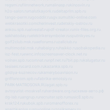
regsmi.ru
filmnetwork.ru
malinasp.ru
kinosvin.ru
h2o-salon.ru
malutkayork.ru
deltaprim.spb.ru
tango-perm.ru
gooddir.ru
sgv.su
multiki-online.com
webkrasotki.com
cherinvest.ru
detskiy-ostrov.ru
ankou.spb.ru
alvesta1.ru
pdf-creator.ru
nix-files.org.ru
sakhatoday.ru
elektrikersymboler.ru
sputnikyes.ru
golf2club.msk.ru
aeforums.ru
zallclub.ru
multimodal.msk.ru
habaigry.ru
haikko.ru
sobakopedia.ru
isz-fest.ru
ewnc.info
screensaver-clock.net.ru
volnav.spb.ru
comnat.ru
npf.net.ru
7bit.pp.ru
kalugatur.ru
tesiaes.ru
card.com.ru
kazanka.spb.ru
gildiya-kuznecov.ru
kameryboavision.ru
griffoncom.spb.ru
fabrika-emotsiy.ru
PARK-MATROSOVA.RU
agat.spb.ru
avtoyurist-moskva1.ru
hardware.org.ru
схема-авто.рф
dg-lab.ru
angrup.ru
recruiter.spb.ru
music8.spb.ru
krsk124.ru
kubok.spb.ru
romanofforex.ru
analitikaplus.ru
spyonline.ru
zosikamery.ru