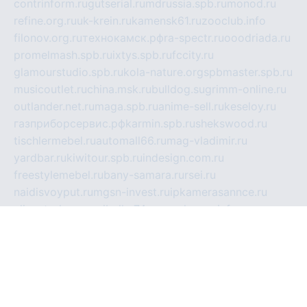
contrinform.ru
gutserial.ru
mdrussia.spb.ru
monod.ru
refine.org.ru
uk-krein.ru
kamensk61.ru
zooclub.info
filonov.org.ru
технокамск.рф
ra-spectr.ru
ooodriada.ru
promelmash.spb.ru
ixtys.spb.ru
fccity.ru
glamourstudio.spb.ru
kola-nature.org
spbmaster.spb.ru
musicoutlet.ru
china.msk.ru
bulldog.su
grimm-online.ru
outlander.net.ru
maga.spb.ru
anime-sell.ru
keseloy.ru
газприборсервис.рф
karmin.spb.ru
shekswood.ru
tischlermebel.ru
automall66.ru
mag-vladimir.ru
yardbar.ru
kiwitour.spb.ru
indesign.com.ru
freestylemebel.ru
bany-samara.ru
rsei.ru
naidisvoyput.ru
mgsn-invest.ru
ipkamerasannce.ru
alicante-house.ru
ibelka74.ru
cozyhouse.info
vlkargalev-studio.ru
700mb.ru
figura-ufa.ru
alina-live.ru
belarusiannews.ru
womenknow.ru
dos-vniimk.ru
sega.net.ru
dv.net.ru
phenomenonsofhistory.com
telesputnik.net.ru
wall.pp.ru
pylesosroidmi.ru
gtc-clan.ru
cligs.ru
bibikazap.ru
popova.org.ru