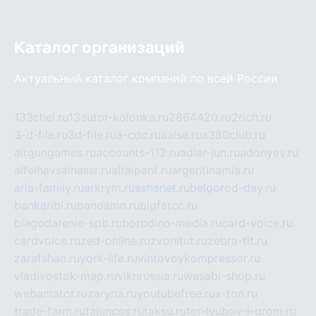
Каталог организаций
Актуальный каталог компаний по всей России
133chel.ru
13autor-kolonka.ru
2864420.ru
2rich.ru
3-d-file.ru
3d-file.ru
a-cdc.ru
aalse.ru
a380club.ru
airgungames.ru
accounts-112.ru
adler-jun.ru
adonyev.ru
alfeihavsalnassr.ru
altaipant.ru
argentinamia.ru
aria-family.ru
arkrym.ru
ashanet.ru
belgorod-day.ru
bankaribi.ru
bandamn.ru
bigfatcc.ru
blagodarenie-spb.ru
borodino-media.ru
card-voice.ru
cardvoice.ru
zed-online.ru
zvonitut.ru
zebra-tlt.ru
zarafshan.ru
york-life.ru
vintovoykompressor.ru
vladivostok-map.ru
vlknrussia.ru
wasabi-shop.ru
webamator.ru
zaryna.ru
youtubefree.ru
x-ton.ru
trade-farm.ru
tajuncos.ru
taksu.ru
tor-lyubov-i-grom.ru