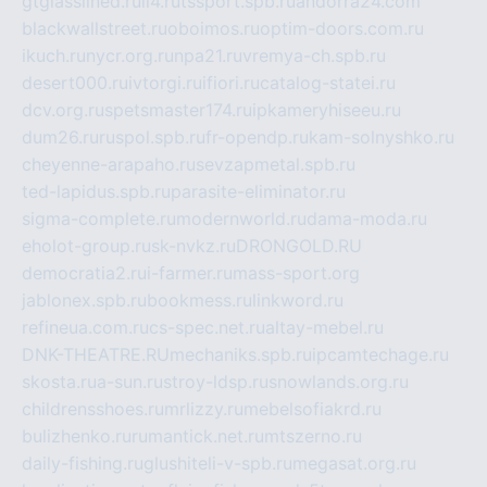
gtglasslined.ru
ii4.ru
tssport.spb.ru
andorra24.com
blackwallstreet.ru
oboimos.ru
optim-doors.com.ru
ikuch.ru
nycr.org.ru
npa21.ru
vremya-ch.spb.ru
desert000.ru
ivtorgi.ru
ifiori.ru
catalog-statei.ru
dcv.org.ru
spetsmaster174.ru
ipkameryhiseeu.ru
dum26.ru
ruspol.spb.ru
fr-opendp.ru
kam-solnyshko.ru
cheyenne-arapaho.ru
sevzapmetal.spb.ru
ted-lapidus.spb.ru
parasite-eliminator.ru
sigma-complete.ru
modernworld.ru
dama-moda.ru
eholot-group.ru
sk-nvkz.ru
DRONGOLD.RU
democratia2.ru
i-farmer.ru
mass-sport.org
jablonex.spb.ru
bookmess.ru
linkword.ru
refineua.com.ru
cs-spec.net.ru
altay-mebel.ru
DNK-THEATRE.RU
mechaniks.spb.ru
ipcamtechage.ru
skosta.ru
a-sun.ru
stroy-ldsp.ru
snowlands.org.ru
childrensshoes.ru
mrlizzy.ru
mebelsofiakrd.ru
bulizhenko.ru
rumantick.net.ru
mtszerno.ru
daily-fishing.ru
glushiteli-v-spb.ru
megasat.org.ru