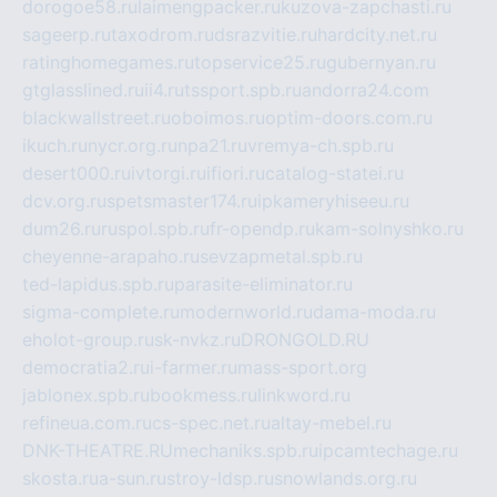
dorogoe58.ru
laimengpacker.ru
kuzova-zapchasti.ru
sageerp.ru
taxodrom.ru
dsrazvitie.ru
hardcity.net.ru
ratinghomegames.ru
topservice25.ru
gubernyan.ru
gtglasslined.ru
ii4.ru
tssport.spb.ru
andorra24.com
blackwallstreet.ru
oboimos.ru
optim-doors.com.ru
ikuch.ru
nycr.org.ru
npa21.ru
vremya-ch.spb.ru
desert000.ru
ivtorgi.ru
ifiori.ru
catalog-statei.ru
dcv.org.ru
spetsmaster174.ru
ipkameryhiseeu.ru
dum26.ru
ruspol.spb.ru
fr-opendp.ru
kam-solnyshko.ru
cheyenne-arapaho.ru
sevzapmetal.spb.ru
ted-lapidus.spb.ru
parasite-eliminator.ru
sigma-complete.ru
modernworld.ru
dama-moda.ru
eholot-group.ru
sk-nvkz.ru
DRONGOLD.RU
democratia2.ru
i-farmer.ru
mass-sport.org
jablonex.spb.ru
bookmess.ru
linkword.ru
refineua.com.ru
cs-spec.net.ru
altay-mebel.ru
DNK-THEATRE.RU
mechaniks.spb.ru
ipcamtechage.ru
skosta.ru
a-sun.ru
stroy-ldsp.ru
snowlands.org.ru