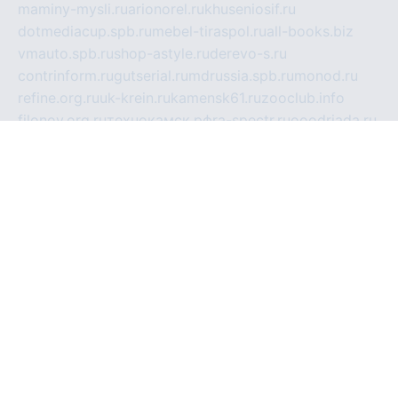
maminy-mysli.ru
arionorel.ru
khuseniosif.ru
dotmediacup.spb.ru
mebel-tiraspol.ru
all-books.biz
vmauto.spb.ru
shop-astyle.ru
derevo-s.ru
contrinform.ru
gutserial.ru
mdrussia.spb.ru
monod.ru
refine.org.ru
uk-krein.ru
kamensk61.ru
zooclub.info
filonov.org.ru
технокамск.рф
ra-spectr.ru
ooodriada.ru
promelmash.spb.ru
ixtys.spb.ru
fccity.ru
glamourstudio.spb.ru
kola-nature.org
spbmaster.spb.ru
musicoutlet.ru
china.msk.ru
bulldog.su
grimm-online.ru
outlander.net.ru
maga.spb.ru
anime-sell.ru
keseloy.ru
газприборсервис.рф
karmin.spb.ru
shekswood.ru
tischlermebel.ru
automall66.ru
mag-vladimir.ru
yardbar.ru
kiwitour.spb.ru
indesign.com.ru
freestylemebel.ru
bany-samara.ru
rsei.ru
naidisvoyput.ru
mgsn-invest.ru
ipkamerasannce.ru
alicante-house.ru
ibelka74.ru
cozyhouse.info
vlkargalev-studio.ru
700mb.ru
figura-ufa.ru
alina-live.ru
belarusiannews.ru
womenknow.ru
dos-vniimk.ru