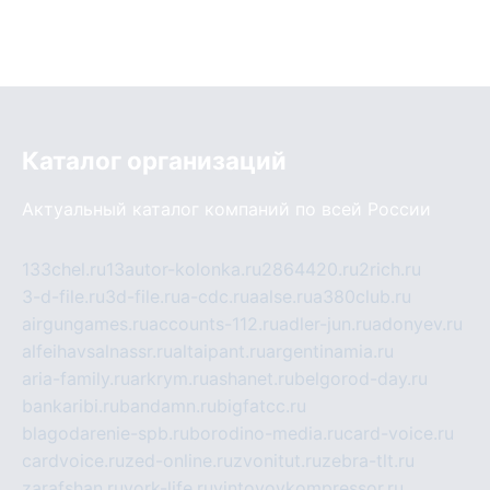
Каталог организаций
Актуальный каталог компаний по всей России
133chel.ru
13autor-kolonka.ru
2864420.ru
2rich.ru
3-d-file.ru
3d-file.ru
a-cdc.ru
aalse.ru
a380club.ru
airgungames.ru
accounts-112.ru
adler-jun.ru
adonyev.ru
alfeihavsalnassr.ru
altaipant.ru
argentinamia.ru
aria-family.ru
arkrym.ru
ashanet.ru
belgorod-day.ru
bankaribi.ru
bandamn.ru
bigfatcc.ru
blagodarenie-spb.ru
borodino-media.ru
card-voice.ru
cardvoice.ru
zed-online.ru
zvonitut.ru
zebra-tlt.ru
zarafshan.ru
york-life.ru
vintovoykompressor.ru