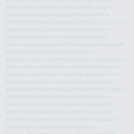
vladivostok-map.ru
vlknrussia.ru
wasabi-shop.ru
webamator.ru
zaryna.ru
youtubefree.ru
x-ton.ru
trade-farm.ru
tajuncos.ru
taksu.ru
tor-lyubov-i-grom.ru
spayderhed-2022.ru
splclub.ru
stoppamedia.ru
snow-guard.ru
slovar-ivrit.ru
cleanmedicine.ru
shkurki-karakulya.ru
kanotiforet.spb.ru
tutmassage.ru
ecolog.org.ru
praga.spb.ru
falcorussia.ru
autodoctorservis.ru
kamertondom.spb.ru
net-life.net.ru
avto-vozim.ru
sakhcamera.ru
alliance-electro.spb.ru
stroyavt.ru
controlweb1.ru
tdsak74.ru
kinzozo-ru.ru
kvotka.ru
iron-snab.ru
costa-bella.ru
eugrus.pp.ru
associaciya39.ru
primexpo.spb.ru
bezmorchin.ru
ia2.ru
cpt21.ru
ispecspb.ru
regahost.ru
kolosok-elita.ru
tae-kwon.ru
consrio.com.ru
insiam.ru
avegainfo.ru
archery161.ru
bigencyclica.ru
vlast16.ru
korru.net
sarmiento.spb.su
extelopedia.ru
lammin-suo.spb.ru
iskatour.spb.ru
snpi.org.ru
running-line.ru