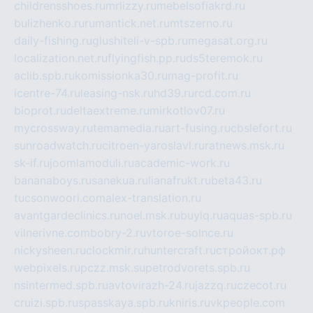
childrensshoes.ru
mrlizzy.ru
mebelsofiakrd.ru
bulizhenko.ru
rumantick.net.ru
mtszerno.ru
daily-fishing.ru
glushiteli-v-spb.ru
megasat.org.ru
localization.net.ru
flyingfish.pp.ru
ds5teremok.ru
aclib.spb.ru
komissionka30.ru
mag-profit.ru
icentre-74.ru
leasing-nsk.ru
hd39.ru
rcd.com.ru
bioprot.ru
deltaextreme.ru
mirkotlov07.ru
mycrossway.ru
temamedia.ru
art-fusing.ru
cbslefort.ru
sunroadwatch.ru
citroen-yaroslavl.ru
ratnews.msk.ru
sk-if.ru
joomlamoduli.ru
academic-work.ru
bananaboys.ru
sanekua.ru
lianafrukt.ru
beta43.ru
tucsonwoori.com
alex-translation.ru
avantgardeclinics.ru
noel.msk.ru
buylq.ru
aquas-spb.ru
vilnerivne.com
bobry-2.ru
vtoroe-solnce.ru
nickysheen.ru
clockmir.ru
huntercraft.ru
стройокт.рф
webpixels.ru
pczz.msk.su
petrodvorets.spb.ru
nsintermed.spb.ru
avtovirazh-24.ru
jazzq.ru
czecot.ru
cruizi.spb.ru
spasskaya.spb.ru
kniris.ru
vkpeople.com