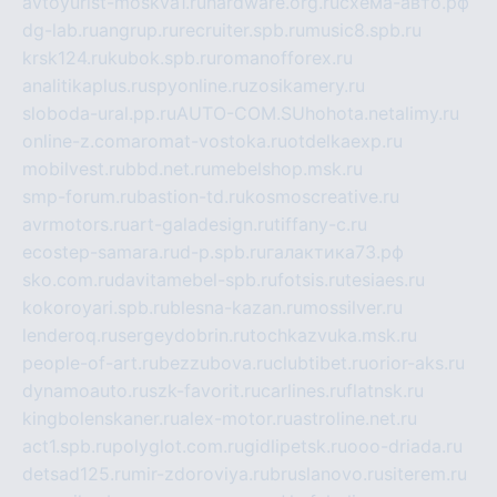
avtoyurist-moskva1.ru
hardware.org.ru
схема-авто.рф
dg-lab.ru
angrup.ru
recruiter.spb.ru
music8.spb.ru
krsk124.ru
kubok.spb.ru
romanofforex.ru
analitikaplus.ru
spyonline.ru
zosikamery.ru
sloboda-ural.pp.ru
AUTO-COM.SU
hohota.net
alimy.ru
online-z.com
aromat-vostoka.ru
otdelkaexp.ru
mobilvest.ru
bbd.net.ru
mebelshop.msk.ru
smp-forum.ru
bastion-td.ru
kosmoscreative.ru
avrmotors.ru
art-galadesign.ru
tiffany-c.ru
ecostep-samara.ru
d-p.spb.ru
галактика73.рф
sko.com.ru
davitamebel-spb.ru
fotsis.ru
tesiaes.ru
kokoroyari.spb.ru
blesna-kazan.ru
mossilver.ru
lenderoq.ru
sergeydobrin.ru
tochkazvuka.msk.ru
people-of-art.ru
bezzubova.ru
clubtibet.ru
orior-aks.ru
dynamoauto.ru
szk-favorit.ru
carlines.ru
flatnsk.ru
kingbolenskaner.ru
alex-motor.ru
astroline.net.ru
act1.spb.ru
polyglot.com.ru
gidlipetsk.ru
ooo-driada.ru
detsad125.ru
mir-zdoroviya.ru
bruslanovo.ru
siterem.ru