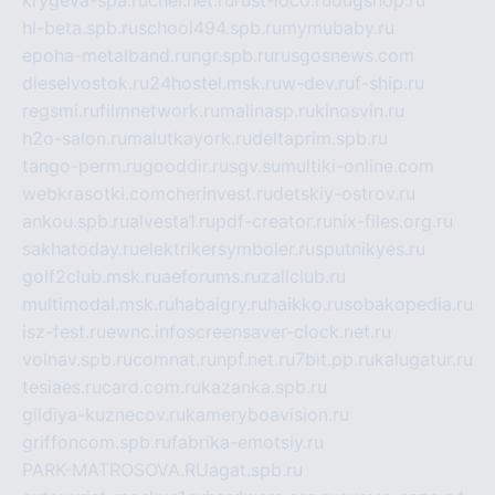
krygeva-spa.ru
chel.net.ru
rust-loco.ru
dugshop.ru
hl-beta.spb.ru
school494.spb.ru
mymubaby.ru
epoha-metalband.ru
ngr.spb.ru
rusgosnews.com
dieselvostok.ru
24hostel.msk.ru
w-dev.ru
f-ship.ru
regsmi.ru
filmnetwork.ru
malinasp.ru
kinosvin.ru
h2o-salon.ru
malutkayork.ru
deltaprim.spb.ru
tango-perm.ru
gooddir.ru
sgv.su
multiki-online.com
webkrasotki.com
cherinvest.ru
detskiy-ostrov.ru
ankou.spb.ru
alvesta1.ru
pdf-creator.ru
nix-files.org.ru
sakhatoday.ru
elektrikersymboler.ru
sputnikyes.ru
golf2club.msk.ru
aeforums.ru
zallclub.ru
multimodal.msk.ru
habaigry.ru
haikko.ru
sobakopedia.ru
isz-fest.ru
ewnc.info
screensaver-clock.net.ru
volnav.spb.ru
comnat.ru
npf.net.ru
7bit.pp.ru
kalugatur.ru
tesiaes.ru
card.com.ru
kazanka.spb.ru
gildiya-kuznecov.ru
kameryboavision.ru
griffoncom.spb.ru
fabrika-emotsiy.ru
PARK-MATROSOVA.RU
agat.spb.ru