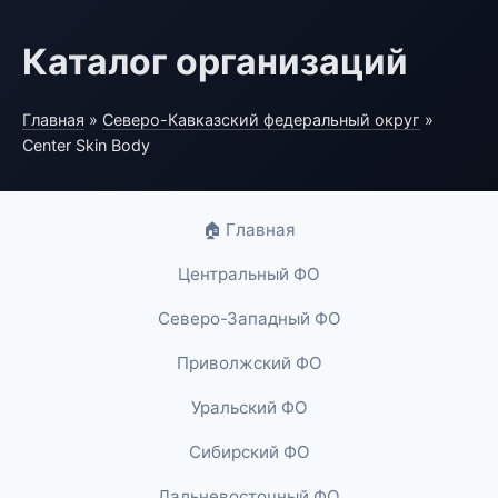
Каталог организаций
Главная
»
Северо-Кавказский федеральный округ
»
Center Skin Body
🏠 Главная
Центральный ФО
Северо-Западный ФО
Приволжский ФО
Уральский ФО
Сибирский ФО
Дальневосточный ФО