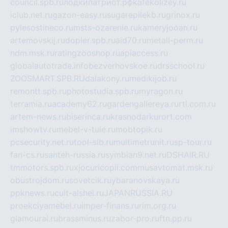
council.spb.ru
лодкипатриот.рф
kafekolizey.ru
iclub.net.ru
gazon-easy.ru
sugarepilekb.ru
grinox.ru
pylesostineco.ru
msts-ozarenie.ru
kameryjooan.ru
artemovskij.ru
dopler.spb.ru
aid70.ru
metall-perm.ru
ndm.msk.ru
ratingzooshop.ru
apiaccess.ru
globalautotrade.info
bezverhovskoe.ru
drsschool.ru
ZOOSMART.SPB.RU
dalakony.ru
medikijob.ru
remontt.spb.ru
photostudia.spb.ru
myragon.ru
terramia.ru
academy62.ru
gardengallereya.ru
rti.com.ru
artem-news.ru
biserinca.ru
krasnodarkurort.com
imshowtv.ru
mebel-v-tule.ru
mobtopik.ru
pcsecurity.net.ru
tool-sib.ru
multimetrunit.ru
sp-tour.ru
fan-cs.ru
santeh-russia.ru
symbian9.net.ru
DSHAIR.RU
tmmotors.spb.ru
xjocuricopii.com
musavtomat.msk.ru
obustrojdom.ru
sovetcik.ru
ybaranovskaya.ru
ppknews.ru
cult-alshei.ru
JAPANRUSSIA.RU
proekciyamebel.ru
imper-finans.ru
rim.org.ru
glamourai.ru
brassminus.ru
zabor-pro.ru
ftn.pp.ru