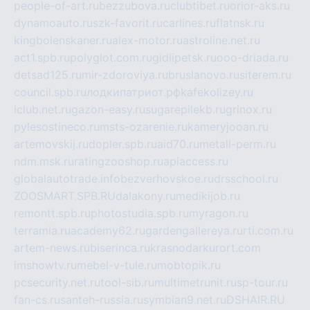
people-of-art.ru
bezzubova.ru
clubtibet.ru
orior-aks.ru
dynamoauto.ru
szk-favorit.ru
carlines.ru
flatnsk.ru
kingbolenskaner.ru
alex-motor.ru
astroline.net.ru
act1.spb.ru
polyglot.com.ru
gidlipetsk.ru
ooo-driada.ru
detsad125.ru
mir-zdoroviya.ru
bruslanovo.ru
siterem.ru
council.spb.ru
лодкипатриот.рф
kafekolizey.ru
iclub.net.ru
gazon-easy.ru
sugarepilekb.ru
grinox.ru
pylesostineco.ru
msts-ozarenie.ru
kameryjooan.ru
artemovskij.ru
dopler.spb.ru
aid70.ru
metall-perm.ru
ndm.msk.ru
ratingzooshop.ru
apiaccess.ru
globalautotrade.info
bezverhovskoe.ru
drsschool.ru
ZOOSMART.SPB.RU
dalakony.ru
medikijob.ru
remontt.spb.ru
photostudia.spb.ru
myragon.ru
terramia.ru
academy62.ru
gardengallereya.ru
rti.com.ru
artem-news.ru
biserinca.ru
krasnodarkurort.com
imshowtv.ru
mebel-v-tule.ru
mobtopik.ru
pcsecurity.net.ru
tool-sib.ru
multimetrunit.ru
sp-tour.ru
fan-cs.ru
santeh-russia.ru
symbian9.net.ru
DSHAIR.RU