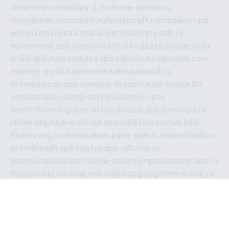
vilnerivne.com
bobry-2.ru
vtoroe-solnce.ru
nickysheen.ru
clockmir.ru
huntercraft.ru
стройокт.рф
webpixels.ru
pczz.msk.su
petrodvorets.spb.ru
nsintermed.spb.ru
avtovirazh-24.ru
jazzq.ru
czecot.ru
cruizi.spb.ru
spasskaya.spb.ru
kniris.ru
vkpeople.com
maminy-mysli.ru
arionorel.ru
khuseniosif.ru
dotmediacup.spb.ru
mebel-tiraspol.ru
all-books.biz
vmauto.spb.ru
shop-astyle.ru
derevo-s.ru
contrinform.ru
gutserial.ru
mdrussia.spb.ru
monod.ru
refine.org.ru
uk-krein.ru
kamensk61.ru
zooclub.info
filonov.org.ru
технокамск.рф
ra-spectr.ru
ooodriada.ru
promelmash.spb.ru
ixtys.spb.ru
fccity.ru
glamourstudio.spb.ru
kola-nature.org
spbmaster.spb.ru
musicoutlet.ru
china.msk.ru
bulldog.su
grimm-online.ru
outlander.net.ru
maga.spb.ru
anime-sell.ru
keseloy.ru
газприборсервис.рф
karmin.spb.ru
shekswood.ru
tischlermebel.ru
automall66.ru
mag-vladimir.ru
yardbar.ru
kiwitour.spb.ru
indesign.com.ru