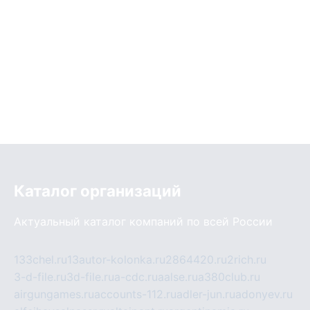
Каталог организаций
Актуальный каталог компаний по всей России
133chel.ru
13autor-kolonka.ru
2864420.ru
2rich.ru
3-d-file.ru
3d-file.ru
a-cdc.ru
aalse.ru
a380club.ru
airgungames.ru
accounts-112.ru
adler-jun.ru
adonyev.ru