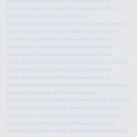
alfeihavsalnassr.ru
altaipant.ru
argentinamia.ru
aria-family.ru
arkrym.ru
ashanet.ru
belgorod-day.ru
bankaribi.ru
bandamn.ru
bigfatcc.ru
blagodarenie-spb.ru
borodino-media.ru
card-voice.ru
cardvoice.ru
zed-online.ru
zvonitut.ru
zebra-tlt.ru
zarafshan.ru
york-life.ru
vintovoykompressor.ru
vladivostok-map.ru
vlknrussia.ru
wasabi-shop.ru
webamator.ru
zaryna.ru
youtubefree.ru
x-ton.ru
trade-farm.ru
tajuncos.ru
taksu.ru
tor-lyubov-i-grom.ru
spayderhed-2022.ru
splclub.ru
stoppamedia.ru
snow-guard.ru
slovar-ivrit.ru
cleanmedicine.ru
shkurki-karakulya.ru
kanotiforet.spb.ru
tutmassage.ru
ecolog.org.ru
praga.spb.ru
falcorussia.ru
autodoctorservis.ru
kamertondom.spb.ru
net-life.net.ru
avto-vozim.ru
sakhcamera.ru
alliance-electro.spb.ru
stroyavt.ru
controlweb1.ru
tdsak74.ru
kinzozo-ru.ru
kvotka.ru
iron-snab.ru
costa-bella.ru
eugrus.pp.ru
associaciya39.ru
primexpo.spb.ru
bezmorchin.ru
ia2.ru