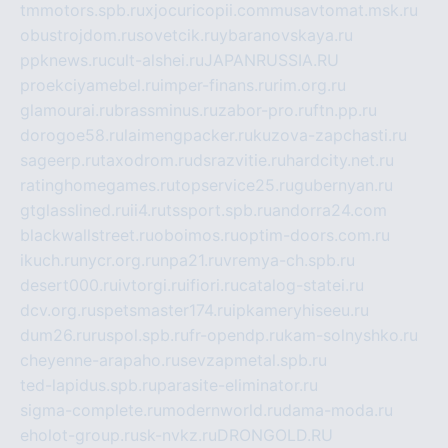
tmmotors.spb.ru
xjocuricopii.com
musavtomat.msk.ru
obustrojdom.ru
sovetcik.ru
ybaranovskaya.ru
ppknews.ru
cult-alshei.ru
JAPANRUSSIA.RU
proekciyamebel.ru
imper-finans.ru
rim.org.ru
glamourai.ru
brassminus.ru
zabor-pro.ru
ftn.pp.ru
dorogoe58.ru
laimengpacker.ru
kuzova-zapchasti.ru
sageerp.ru
taxodrom.ru
dsrazvitie.ru
hardcity.net.ru
ratinghomegames.ru
topservice25.ru
gubernyan.ru
gtglasslined.ru
ii4.ru
tssport.spb.ru
andorra24.com
blackwallstreet.ru
oboimos.ru
optim-doors.com.ru
ikuch.ru
nycr.org.ru
npa21.ru
vremya-ch.spb.ru
desert000.ru
ivtorgi.ru
ifiori.ru
catalog-statei.ru
dcv.org.ru
spetsmaster174.ru
ipkameryhiseeu.ru
dum26.ru
ruspol.spb.ru
fr-opendp.ru
kam-solnyshko.ru
cheyenne-arapaho.ru
sevzapmetal.spb.ru
ted-lapidus.spb.ru
parasite-eliminator.ru
sigma-complete.ru
modernworld.ru
dama-moda.ru
eholot-group.ru
sk-nvkz.ru
DRONGOLD.RU