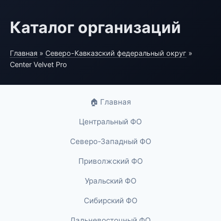
Каталог организаций
Главная
»
Северо-Кавказский федеральный округ
»
Center Velvet Pro
🏠 Главная
Центральный ФО
Северо-Западный ФО
Приволжский ФО
Уральский ФО
Сибирский ФО
Дальневосточный ФО