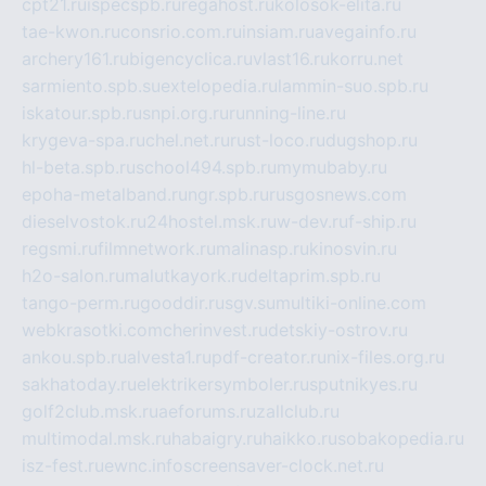
cpt21.ru
ispecspb.ru
regahost.ru
kolosok-elita.ru
tae-kwon.ru
consrio.com.ru
insiam.ru
avegainfo.ru
archery161.ru
bigencyclica.ru
vlast16.ru
korru.net
sarmiento.spb.su
extelopedia.ru
lammin-suo.spb.ru
iskatour.spb.ru
snpi.org.ru
running-line.ru
krygeva-spa.ru
chel.net.ru
rust-loco.ru
dugshop.ru
hl-beta.spb.ru
school494.spb.ru
mymubaby.ru
epoha-metalband.ru
ngr.spb.ru
rusgosnews.com
dieselvostok.ru
24hostel.msk.ru
w-dev.ru
f-ship.ru
regsmi.ru
filmnetwork.ru
malinasp.ru
kinosvin.ru
h2o-salon.ru
malutkayork.ru
deltaprim.spb.ru
tango-perm.ru
gooddir.ru
sgv.su
multiki-online.com
webkrasotki.com
cherinvest.ru
detskiy-ostrov.ru
ankou.spb.ru
alvesta1.ru
pdf-creator.ru
nix-files.org.ru
sakhatoday.ru
elektrikersymboler.ru
sputnikyes.ru
golf2club.msk.ru
aeforums.ru
zallclub.ru
multimodal.msk.ru
habaigry.ru
haikko.ru
sobakopedia.ru
isz-fest.ru
ewnc.info
screensaver-clock.net.ru