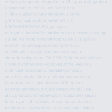
volnav.spb.ru
comnat.ru
npf.net.ru
7bit.pp.ru
kalugatur.ru
tesiaes.ru
card.com.ru
kazanka.spb.ru
gildiya-kuznecov.ru
kameryboavision.ru
griffoncom.spb.ru
fabrika-emotsiy.ru
PARK-MATROSOVA.RU
agat.spb.ru
avtoyurist-moskva1.ru
hardware.org.ru
схема-авто.рф
dg-lab.ru
angrup.ru
recruiter.spb.ru
music8.spb.ru
krsk124.ru
kubok.spb.ru
romanofforex.ru
analitikaplus.ru
spyonline.ru
zosikamery.ru
sloboda-ural.pp.ru
AUTO-COM.SU
hohota.net
alimy.ru
online-z.com
aromat-vostoka.ru
otdelkaexp.ru
mobilvest.ru
bbd.net.ru
mebelshop.msk.ru
smp-forum.ru
bastion-td.ru
kosmoscreative.ru
avrmotors.ru
art-galadesign.ru
tiffany-c.ru
ecostep-samara.ru
d-p.spb.ru
галактика73.рф
sko.com.ru
davitamebel-spb.ru
fotsis.ru
tesiaes.ru
kokoroyari.spb.ru
blesna-kazan.ru
mossilver.ru
lenderoq.ru
sergeydobrin.ru
tochkazvuka.msk.ru