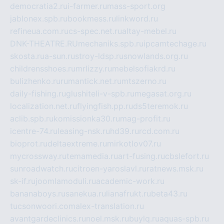
democratia2.ru
i-farmer.ru
mass-sport.org
jablonex.spb.ru
bookmess.ru
linkword.ru
refineua.com.ru
cs-spec.net.ru
altay-mebel.ru
DNK-THEATRE.RU
mechaniks.spb.ru
ipcamtechage.ru
skosta.ru
a-sun.ru
stroy-ldsp.ru
snowlands.org.ru
childrensshoes.ru
mrlizzy.ru
mebelsofiakrd.ru
bulizhenko.ru
rumantick.net.ru
mtszerno.ru
daily-fishing.ru
glushiteli-v-spb.ru
megasat.org.ru
localization.net.ru
flyingfish.pp.ru
ds5teremok.ru
aclib.spb.ru
komissionka30.ru
mag-profit.ru
icentre-74.ru
leasing-nsk.ru
hd39.ru
rcd.com.ru
bioprot.ru
deltaextreme.ru
mirkotlov07.ru
mycrossway.ru
temamedia.ru
art-fusing.ru
cbslefort.ru
sunroadwatch.ru
citroen-yaroslavl.ru
ratnews.msk.ru
sk-if.ru
joomlamoduli.ru
academic-work.ru
bananaboys.ru
sanekua.ru
lianafrukt.ru
beta43.ru
tucsonwoori.com
alex-translation.ru
avantgardeclinics.ru
noel.msk.ru
buylq.ru
aquas-spb.ru