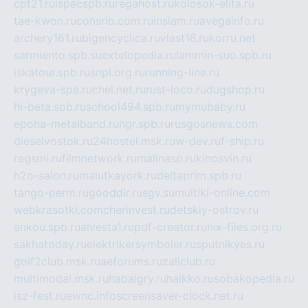
cpt21.ru
ispecspb.ru
regahost.ru
kolosok-elita.ru
tae-kwon.ru
consrio.com.ru
insiam.ru
avegainfo.ru
archery161.ru
bigencyclica.ru
vlast16.ru
korru.net
sarmiento.spb.su
extelopedia.ru
lammin-suo.spb.ru
iskatour.spb.ru
snpi.org.ru
running-line.ru
krygeva-spa.ru
chel.net.ru
rust-loco.ru
dugshop.ru
hl-beta.spb.ru
school494.spb.ru
mymubaby.ru
epoha-metalband.ru
ngr.spb.ru
rusgosnews.com
dieselvostok.ru
24hostel.msk.ru
w-dev.ru
f-ship.ru
regsmi.ru
filmnetwork.ru
malinasp.ru
kinosvin.ru
h2o-salon.ru
malutkayork.ru
deltaprim.spb.ru
tango-perm.ru
gooddir.ru
sgv.su
multiki-online.com
webkrasotki.com
cherinvest.ru
detskiy-ostrov.ru
ankou.spb.ru
alvesta1.ru
pdf-creator.ru
nix-files.org.ru
sakhatoday.ru
elektrikersymboler.ru
sputnikyes.ru
golf2club.msk.ru
aeforums.ru
zallclub.ru
multimodal.msk.ru
habaigry.ru
haikko.ru
sobakopedia.ru
isz-fest.ru
ewnc.info
screensaver-clock.net.ru