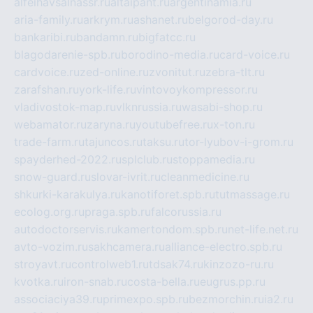
alfeihavsalnassr.ru
altaipant.ru
argentinamia.ru
aria-family.ru
arkrym.ru
ashanet.ru
belgorod-day.ru
bankaribi.ru
bandamn.ru
bigfatcc.ru
blagodarenie-spb.ru
borodino-media.ru
card-voice.ru
cardvoice.ru
zed-online.ru
zvonitut.ru
zebra-tlt.ru
zarafshan.ru
york-life.ru
vintovoykompressor.ru
vladivostok-map.ru
vlknrussia.ru
wasabi-shop.ru
webamator.ru
zaryna.ru
youtubefree.ru
x-ton.ru
trade-farm.ru
tajuncos.ru
taksu.ru
tor-lyubov-i-grom.ru
spayderhed-2022.ru
splclub.ru
stoppamedia.ru
snow-guard.ru
slovar-ivrit.ru
cleanmedicine.ru
shkurki-karakulya.ru
kanotiforet.spb.ru
tutmassage.ru
ecolog.org.ru
praga.spb.ru
falcorussia.ru
autodoctorservis.ru
kamertondom.spb.ru
net-life.net.ru
avto-vozim.ru
sakhcamera.ru
alliance-electro.spb.ru
stroyavt.ru
controlweb1.ru
tdsak74.ru
kinzozo-ru.ru
kvotka.ru
iron-snab.ru
costa-bella.ru
eugrus.pp.ru
associaciya39.ru
primexpo.spb.ru
bezmorchin.ru
ia2.ru