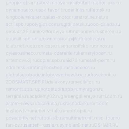
people-of-art.ru
bezzubova.ru
clubtibet.ru
orior-aks.ru
dynamoauto.ru
szk-favorit.ru
carlines.ru
flatnsk.ru
kingbolenskaner.ru
alex-motor.ru
astroline.net.ru
act1.spb.ru
polyglot.com.ru
gidlipetsk.ru
ooo-driada.ru
detsad125.ru
mir-zdoroviya.ru
bruslanovo.ru
siterem.ru
council.spb.ru
лодкипатриот.рф
kafekolizey.ru
iclub.net.ru
gazon-easy.ru
sugarepilekb.ru
grinox.ru
pylesostineco.ru
msts-ozarenie.ru
kameryjooan.ru
artemovskij.ru
dopler.spb.ru
aid70.ru
metall-perm.ru
ndm.msk.ru
ratingzooshop.ru
apiaccess.ru
globalautotrade.info
bezverhovskoe.ru
drsschool.ru
ZOOSMART.SPB.RU
dalakony.ru
medikijob.ru
remontt.spb.ru
photostudia.spb.ru
myragon.ru
terramia.ru
academy62.ru
gardengallereya.ru
rti.com.ru
artem-news.ru
biserinca.ru
krasnodarkurort.com
imshowtv.ru
mebel-v-tule.ru
mobtopik.ru
pcsecurity.net.ru
tool-sib.ru
multimetrunit.ru
sp-tour.ru
fan-cs.ru
santeh-russia.ru
symbian9.net.ru
DSHAIR.RU