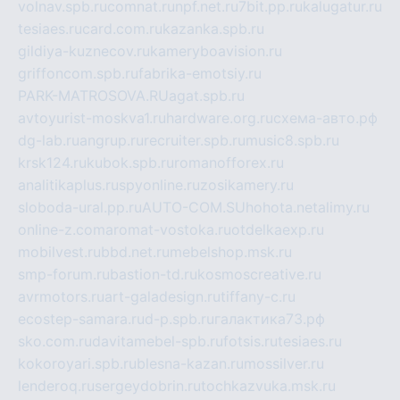
volnav.spb.ru
comnat.ru
npf.net.ru
7bit.pp.ru
kalugatur.ru
tesiaes.ru
card.com.ru
kazanka.spb.ru
gildiya-kuznecov.ru
kameryboavision.ru
griffoncom.spb.ru
fabrika-emotsiy.ru
PARK-MATROSOVA.RU
agat.spb.ru
avtoyurist-moskva1.ru
hardware.org.ru
схема-авто.рф
dg-lab.ru
angrup.ru
recruiter.spb.ru
music8.spb.ru
krsk124.ru
kubok.spb.ru
romanofforex.ru
analitikaplus.ru
spyonline.ru
zosikamery.ru
sloboda-ural.pp.ru
AUTO-COM.SU
hohota.net
alimy.ru
online-z.com
aromat-vostoka.ru
otdelkaexp.ru
mobilvest.ru
bbd.net.ru
mebelshop.msk.ru
smp-forum.ru
bastion-td.ru
kosmoscreative.ru
avrmotors.ru
art-galadesign.ru
tiffany-c.ru
ecostep-samara.ru
d-p.spb.ru
галактика73.рф
sko.com.ru
davitamebel-spb.ru
fotsis.ru
tesiaes.ru
kokoroyari.spb.ru
blesna-kazan.ru
mossilver.ru
lenderoq.ru
sergeydobrin.ru
tochkazvuka.msk.ru