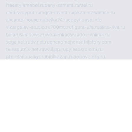
freestylemebel.ru
bany-samara.ru
rsei.ru
naidisvoyput.ru
mgsn-invest.ru
ipkamerasannce.ru
alicante-house.ru
ibelka74.ru
cozyhouse.info
vlkargalev-studio.ru
700mb.ru
figura-ufa.ru
alina-live.ru
belarusiannews.ru
womenknow.ru
dos-vniimk.ru
sega.net.ru
dv.net.ru
phenomenonsofhistory.com
telesputnik.net.ru
wall.pp.ru
pylesosroidmi.ru
gtc-clan.ru
cligs.ru
bibikazap.ru
popova.org.ru
netwhistler.spb.ru
bellvil.ru
bonzon.ru
iss-vladik.ru
defiparis.net.ru
las-gryzas.ru
amku.ru
electednews.spb.ru
feather.org.ru
spar72.ru
tankiigri.ru
dominus.com.ru
ibtree.ru
sanykool.pp.ru
unixlib.org.ru
menatep.spb.ru
gartenterrassen.ru
printeka.ru
skvozilka.com.ru
parkovka-pub.ru
lovemobi.ru
art-ru.ru
emulatorz.com.ru
alucomp.com.ru
tatforum.com.ru
alternativa-profi.ru
dermakler.ru
artsurvey.ru
aredir.ru
khimspas.ru
centr-maxi.ru
2018r.ru
bort-stomer-defort.ru
professional2.ru
gibsons.ru