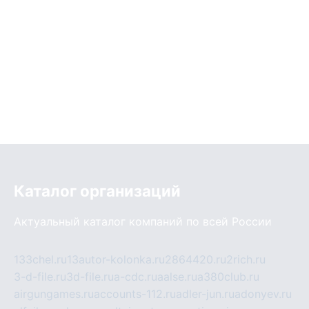
Каталог организаций
Актуальный каталог компаний по всей России
133chel.ru
13autor-kolonka.ru
2864420.ru
2rich.ru
3-d-file.ru
3d-file.ru
a-cdc.ru
aalse.ru
a380club.ru
airgungames.ru
accounts-112.ru
adler-jun.ru
adonyev.ru