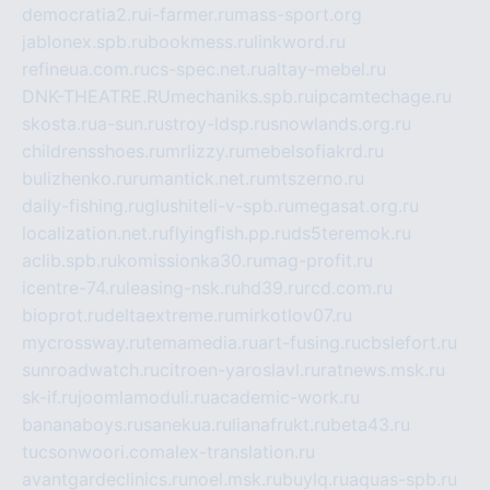
democratia2.ru
i-farmer.ru
mass-sport.org
jablonex.spb.ru
bookmess.ru
linkword.ru
refineua.com.ru
cs-spec.net.ru
altay-mebel.ru
DNK-THEATRE.RU
mechaniks.spb.ru
ipcamtechage.ru
skosta.ru
a-sun.ru
stroy-ldsp.ru
snowlands.org.ru
childrensshoes.ru
mrlizzy.ru
mebelsofiakrd.ru
bulizhenko.ru
rumantick.net.ru
mtszerno.ru
daily-fishing.ru
glushiteli-v-spb.ru
megasat.org.ru
localization.net.ru
flyingfish.pp.ru
ds5teremok.ru
aclib.spb.ru
komissionka30.ru
mag-profit.ru
icentre-74.ru
leasing-nsk.ru
hd39.ru
rcd.com.ru
bioprot.ru
deltaextreme.ru
mirkotlov07.ru
mycrossway.ru
temamedia.ru
art-fusing.ru
cbslefort.ru
sunroadwatch.ru
citroen-yaroslavl.ru
ratnews.msk.ru
sk-if.ru
joomlamoduli.ru
academic-work.ru
bananaboys.ru
sanekua.ru
lianafrukt.ru
beta43.ru
tucsonwoori.com
alex-translation.ru
avantgardeclinics.ru
noel.msk.ru
buylq.ru
aquas-spb.ru