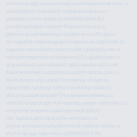
tmmotors.spb.ru
xjocuricopii.com
musavtomat.msk.ru
obustrojdom.ru
sovetcik.ru
ybaranovskaya.ru
ppknews.ru
cult-alshei.ru
JAPANRUSSIA.RU
proekciyamebel.ru
imper-finans.ru
rim.org.ru
glamourai.ru
brassminus.ru
zabor-pro.ru
ftn.pp.ru
dorogoe58.ru
laimengpacker.ru
kuzova-zapchasti.ru
sageerp.ru
taxodrom.ru
dsrazvitie.ru
hardcity.net.ru
ratinghomegames.ru
topservice25.ru
gubernyan.ru
gtglasslined.ru
ii4.ru
tssport.spb.ru
andorra24.com
blackwallstreet.ru
oboimos.ru
optim-doors.com.ru
ikuch.ru
nycr.org.ru
npa21.ru
vremya-ch.spb.ru
desert000.ru
ivtorgi.ru
ifiori.ru
catalog-statei.ru
dcv.org.ru
spetsmaster174.ru
ipkameryhiseeu.ru
dum26.ru
ruspol.spb.ru
fr-opendp.ru
kam-solnyshko.ru
cheyenne-arapaho.ru
sevzapmetal.spb.ru
ted-lapidus.spb.ru
parasite-eliminator.ru
sigma-complete.ru
modernworld.ru
dama-moda.ru
eholot-group.ru
sk-nvkz.ru
DRONGOLD.RU