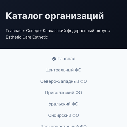
Каталог организаций
Главная
»
Северо-Кавказский федеральный округ
»
Esthetic Care Esthetic
🏠 Главная
Центральный ФО
Северо-Западный ФО
Приволжский ФО
Уральский ФО
Сибирский ФО
Дальневосточный ФО