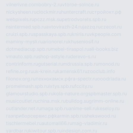
vilnerivne.com
bobry-2.ru
vtoroe-solnce.ru
nickysheen.ru
clockmir.ru
huntercraft.ru
стройокт.рф
webpixels.ru
pczz.msk.su
petrodvorets.spb.ru
nsintermed.spb.ru
avtovirazh-24.ru
jazzq.ru
czecot.ru
cruizi.spb.ru
spasskaya.spb.ru
kniris.ru
vkpeople.com
maminy-mysli.ru
arionorel.ru
khuseniosif.ru
dotmediacup.spb.ru
mebel-tiraspol.ru
all-books.biz
vmauto.spb.ru
shop-astyle.ru
derevo-s.ru
contrinform.ru
gutserial.ru
mdrussia.spb.ru
monod.ru
refine.org.ru
uk-krein.ru
kamensk61.ru
zooclub.info
filonov.org.ru
технокамск.рф
ra-spectr.ru
ooodriada.ru
promelmash.spb.ru
ixtys.spb.ru
fccity.ru
glamourstudio.spb.ru
kola-nature.org
spbmaster.spb.ru
musicoutlet.ru
china.msk.ru
bulldog.su
grimm-online.ru
outlander.net.ru
maga.spb.ru
anime-sell.ru
keseloy.ru
газприборсервис.рф
karmin.spb.ru
shekswood.ru
tischlermebel.ru
automall66.ru
mag-vladimir.ru
yardbar.ru
kiwitour.spb.ru
indesign.com.ru