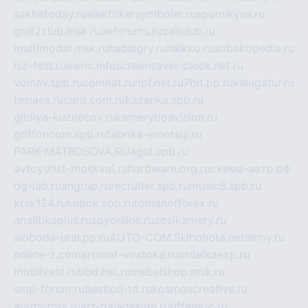
sakhatoday.ru
elektrikersymboler.ru
sputnikyes.ru
golf2club.msk.ru
aeforums.ru
zallclub.ru
multimodal.msk.ru
habaigry.ru
haikko.ru
sobakopedia.ru
isz-fest.ru
ewnc.info
screensaver-clock.net.ru
volnav.spb.ru
comnat.ru
npf.net.ru
7bit.pp.ru
kalugatur.ru
tesiaes.ru
card.com.ru
kazanka.spb.ru
gildiya-kuznecov.ru
kameryboavision.ru
griffoncom.spb.ru
fabrika-emotsiy.ru
PARK-MATROSOVA.RU
agat.spb.ru
avtoyurist-moskva1.ru
hardware.org.ru
схема-авто.рф
dg-lab.ru
angrup.ru
recruiter.spb.ru
music8.spb.ru
krsk124.ru
kubok.spb.ru
romanofforex.ru
analitikaplus.ru
spyonline.ru
zosikamery.ru
sloboda-ural.pp.ru
AUTO-COM.SU
hohota.net
alimy.ru
online-z.com
aromat-vostoka.ru
otdelkaexp.ru
mobilvest.ru
bbd.net.ru
mebelshop.msk.ru
smp-forum.ru
bastion-td.ru
kosmoscreative.ru
avrmotors.ru
art-galadesign.ru
tiffany-c.ru