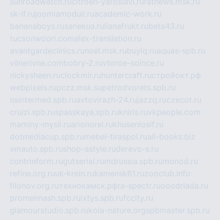
sunroadwatch.ru
citroen-yaroslavl.ru
ratnews.msk.ru
sk-if.ru
joomlamoduli.ru
academic-work.ru
bananaboys.ru
sanekua.ru
lianafrukt.ru
beta43.ru
tucsonwoori.com
alex-translation.ru
avantgardeclinics.ru
noel.msk.ru
buylq.ru
aquas-spb.ru
vilnerivne.com
bobry-2.ru
vtoroe-solnce.ru
nickysheen.ru
clockmir.ru
huntercraft.ru
стройокт.рф
webpixels.ru
pczz.msk.su
petrodvorets.spb.ru
nsintermed.spb.ru
avtovirazh-24.ru
jazzq.ru
czecot.ru
cruizi.spb.ru
spasskaya.spb.ru
kniris.ru
vkpeople.com
maminy-mysli.ru
arionorel.ru
khuseniosif.ru
dotmediacup.spb.ru
mebel-tiraspol.ru
all-books.biz
vmauto.spb.ru
shop-astyle.ru
derevo-s.ru
contrinform.ru
gutserial.ru
mdrussia.spb.ru
monod.ru
refine.org.ru
uk-krein.ru
kamensk61.ru
zooclub.info
filonov.org.ru
технокамск.рф
ra-spectr.ru
ooodriada.ru
promelmash.spb.ru
ixtys.spb.ru
fccity.ru
glamourstudio.spb.ru
kola-nature.org
spbmaster.spb.ru