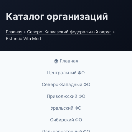
Каталог организаций
Главная
»
Северо-Кавказский федеральный округ
»
Esthetic Vita Med
🏠 Главная
Центральный ФО
Северо-Западный ФО
Приволжский ФО
Уральский ФО
Сибирский ФО
Дальневосточный ФО