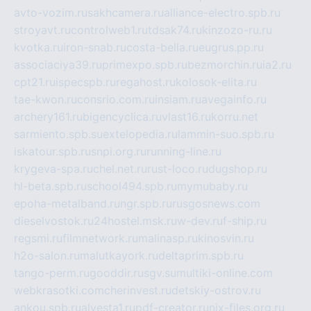
avto-vozim.ru
sakhcamera.ru
alliance-electro.spb.ru
stroyavt.ru
controlweb1.ru
tdsak74.ru
kinzozo-ru.ru
kvotka.ru
iron-snab.ru
costa-bella.ru
eugrus.pp.ru
associaciya39.ru
primexpo.spb.ru
bezmorchin.ru
ia2.ru
cpt21.ru
ispecspb.ru
regahost.ru
kolosok-elita.ru
tae-kwon.ru
consrio.com.ru
insiam.ru
avegainfo.ru
archery161.ru
bigencyclica.ru
vlast16.ru
korru.net
sarmiento.spb.su
extelopedia.ru
lammin-suo.spb.ru
iskatour.spb.ru
snpi.org.ru
running-line.ru
krygeva-spa.ru
chel.net.ru
rust-loco.ru
dugshop.ru
hl-beta.spb.ru
school494.spb.ru
mymubaby.ru
epoha-metalband.ru
ngr.spb.ru
rusgosnews.com
dieselvostok.ru
24hostel.msk.ru
w-dev.ru
f-ship.ru
regsmi.ru
filmnetwork.ru
malinasp.ru
kinosvin.ru
h2o-salon.ru
malutkayork.ru
deltaprim.spb.ru
tango-perm.ru
gooddir.ru
sgv.su
multiki-online.com
webkrasotki.com
cherinvest.ru
detskiy-ostrov.ru
ankou.spb.ru
alvesta1.ru
pdf-creator.ru
nix-files.org.ru