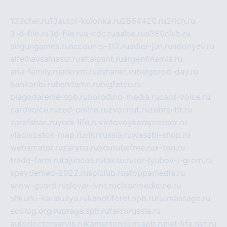
133chel.ru
13autor-kolonka.ru
2864420.ru
2rich.ru
3-d-file.ru
3d-file.ru
a-cdc.ru
aalse.ru
a380club.ru
airgungames.ru
accounts-112.ru
adler-jun.ru
adonyev.ru
alfeihavsalnassr.ru
altaipant.ru
argentinamia.ru
aria-family.ru
arkrym.ru
ashanet.ru
belgorod-day.ru
bankaribi.ru
bandamn.ru
bigfatcc.ru
blagodarenie-spb.ru
borodino-media.ru
card-voice.ru
cardvoice.ru
zed-online.ru
zvonitut.ru
zebra-tlt.ru
zarafshan.ru
york-life.ru
vintovoykompressor.ru
vladivostok-map.ru
vlknrussia.ru
wasabi-shop.ru
webamator.ru
zaryna.ru
youtubefree.ru
x-ton.ru
trade-farm.ru
tajuncos.ru
taksu.ru
tor-lyubov-i-grom.ru
spayderhed-2022.ru
splclub.ru
stoppamedia.ru
snow-guard.ru
slovar-ivrit.ru
cleanmedicine.ru
shkurki-karakulya.ru
kanotiforet.spb.ru
tutmassage.ru
ecolog.org.ru
praga.spb.ru
falcorussia.ru
autodoctorservis.ru
kamertondom.spb.ru
net-life.net.ru