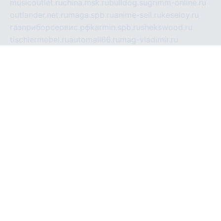
musicoutlet.ru
china.msk.ru
bulldog.su
grimm-online.ru
outlander.net.ru
maga.spb.ru
anime-sell.ru
keseloy.ru
газприборсервис.рф
karmin.spb.ru
shekswood.ru
tischlermebel.ru
automall66.ru
mag-vladimir.ru
yardbar.ru
kiwitour.spb.ru
indesign.com.ru
freestylemebel.ru
bany-samara.ru
rsei.ru
naidisvoyput.ru
mgsn-invest.ru
ipkamerasannce.ru
alicante-house.ru
ibelka74.ru
cozyhouse.info
vlkargalev-studio.ru
700mb.ru
figura-ufa.ru
alina-live.ru
belarusiannews.ru
womenknow.ru
dos-vniimk.ru
sega.net.ru
dv.net.ru
phenomenonsofhistory.com
telesputnik.net.ru
wall.pp.ru
pylesosroidmi.ru
gtc-clan.ru
cligs.ru
bibikazap.ru
popova.org.ru
netwhistler.spb.ru
bellvil.ru
bonzon.ru
iss-vladik.ru
defiparis.net.ru
las-gryzas.ru
amku.ru
electednews.spb.ru
feather.org.ru
spar72.ru
tankiigri.ru
dominus.com.ru
ibtree.ru
sanykool.pp.ru
unixlib.org.ru
menatep.spb.ru
gartenterrassen.ru
printeka.ru