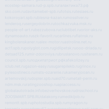
ecostep-samara.ru
d-p.spb.ru
галактика73.рф
sko.com.ru
davitamebel-spb.ru
fotsis.ru
tesiaes.ru
kokoroyari.spb.ru
blesna-kazan.ru
mossilver.ru
lenderoq.ru
sergeydobrin.ru
tochkazvuka.msk.ru
people-of-art.ru
bezzubova.ru
clubtibet.ru
orior-aks.ru
dynamoauto.ru
szk-favorit.ru
carlines.ru
flatnsk.ru
kingbolenskaner.ru
alex-motor.ru
astroline.net.ru
act1.spb.ru
polyglot.com.ru
gidlipetsk.ru
ooo-driada.ru
detsad125.ru
mir-zdoroviya.ru
bruslanovo.ru
siterem.ru
council.spb.ru
лодкипатриот.рф
kafekolizey.ru
iclub.net.ru
gazon-easy.ru
sugarepilekb.ru
grinox.ru
pylesostineco.ru
msts-ozarenie.ru
kameryjooan.ru
artemovskij.ru
dopler.spb.ru
aid70.ru
metall-perm.ru
ndm.msk.ru
ratingzooshop.ru
apiaccess.ru
globalautotrade.info
bezverhovskoe.ru
drsschool.ru
ZOOSMART.SPB.RU
dalakony.ru
medikijob.ru
remontt.spb.ru
photostudia.spb.ru
myragon.ru
terramia.ru
academy62.ru
gardengallereya.ru
rti.com.ru