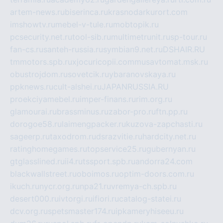
artem-news.ru
biserinca.ru
krasnodarkurort.com
imshowtv.ru
mebel-v-tule.ru
mobtopik.ru
pcsecurity.net.ru
tool-sib.ru
multimetrunit.ru
sp-tour.ru
fan-cs.ru
santeh-russia.ru
symbian9.net.ru
DSHAIR.RU
tmmotors.spb.ru
xjocuricopii.com
musavtomat.msk.ru
obustrojdom.ru
sovetcik.ru
ybaranovskaya.ru
ppknews.ru
cult-alshei.ru
JAPANRUSSIA.RU
proekciyamebel.ru
imper-finans.ru
rim.org.ru
glamourai.ru
brassminus.ru
zabor-pro.ru
ftn.pp.ru
dorogoe58.ru
laimengpacker.ru
kuzova-zapchasti.ru
sageerp.ru
taxodrom.ru
dsrazvitie.ru
hardcity.net.ru
ratinghomegames.ru
topservice25.ru
gubernyan.ru
gtglasslined.ru
ii4.ru
tssport.spb.ru
andorra24.com
blackwallstreet.ru
oboimos.ru
optim-doors.com.ru
ikuch.ru
nycr.org.ru
npa21.ru
vremya-ch.spb.ru
desert000.ru
ivtorgi.ru
ifiori.ru
catalog-statei.ru
dcv.org.ru
spetsmaster174.ru
ipkameryhiseeu.ru