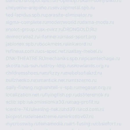
dum26.ru
ruspol.spb.ru
fr-opendp.ru
kam-solnyshko.ru
cheyenne-arapaho.ru
sevzapmetal.spb.ru
ted-lapidus.spb.ru
parasite-eliminator.ru
sigma-complete.ru
modernworld.ru
dama-moda.ru
eholot-group.ru
sk-nvkz.ru
DRONGOLD.RU
democratia2.ru
i-farmer.ru
mass-sport.org
jablonex.spb.ru
bookmess.ru
linkword.ru
refineua.com.ru
cs-spec.net.ru
altay-mebel.ru
DNK-THEATRE.RU
mechaniks.spb.ru
ipcamtechage.ru
skosta.ru
a-sun.ru
stroy-ldsp.ru
snowlands.org.ru
childrensshoes.ru
mrlizzy.ru
mebelsofiakrd.ru
bulizhenko.ru
rumantick.net.ru
mtszerno.ru
daily-fishing.ru
glushiteli-v-spb.ru
megasat.org.ru
localization.net.ru
flyingfish.pp.ru
ds5teremok.ru
aclib.spb.ru
komissionka30.ru
mag-profit.ru
icentre-74.ru
leasing-nsk.ru
hd39.ru
rcd.com.ru
bioprot.ru
deltaextreme.ru
mirkotlov07.ru
mycrossway.ru
temamedia.ru
art-fusing.ru
cbslefort.ru