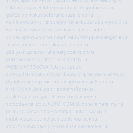
sakhatoday.ru
elektrikersymboler.ru
sputnikyes.ru
golf2club.msk.ru
aeforums.ru
zallclub.ru
multimodal.msk.ru
habaigry.ru
haikko.ru
sobakopedia.ru
isz-fest.ru
ewnc.info
screensaver-clock.net.ru
volnav.spb.ru
comnat.ru
npf.net.ru
7bit.pp.ru
kalugatur.ru
tesiaes.ru
card.com.ru
kazanka.spb.ru
gildiya-kuznecov.ru
kameryboavision.ru
griffoncom.spb.ru
fabrika-emotsiy.ru
PARK-MATROSOVA.RU
agat.spb.ru
avtoyurist-moskva1.ru
hardware.org.ru
схема-авто.рф
dg-lab.ru
angrup.ru
recruiter.spb.ru
music8.spb.ru
krsk124.ru
kubok.spb.ru
romanofforex.ru
analitikaplus.ru
spyonline.ru
zosikamery.ru
sloboda-ural.pp.ru
AUTO-COM.SU
hohota.net
alimy.ru
online-z.com
aromat-vostoka.ru
otdelkaexp.ru
mobilvest.ru
bbd.net.ru
mebelshop.msk.ru
smp-forum.ru
bastion-td.ru
kosmoscreative.ru