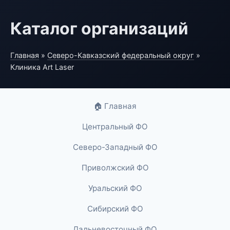
Каталог организаций
Главная
»
Северо-Кавказский федеральный округ
»
Клиника Art Laser
🏠 Главная
Центральный ФО
Северо-Западный ФО
Приволжский ФО
Уральский ФО
Сибирский ФО
Дальневосточный ФО