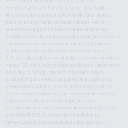
avrmotors.ru
art-galadesign.ru
tiffany-c.ru
ecostep-samara.ru
d-p.spb.ru
галактика73.рф
sko.com.ru
davitamebel-spb.ru
fotsis.ru
tesiaes.ru
kokoroyari.spb.ru
blesna-kazan.ru
mossilver.ru
lenderoq.ru
sergeydobrin.ru
tochkazvuka.msk.ru
people-of-art.ru
bezzubova.ru
clubtibet.ru
orior-aks.ru
dynamoauto.ru
szk-favorit.ru
carlines.ru
flatnsk.ru
kingbolenskaner.ru
alex-motor.ru
astroline.net.ru
act1.spb.ru
polyglot.com.ru
gidlipetsk.ru
ooo-driada.ru
detsad125.ru
mir-zdoroviya.ru
bruslanovo.ru
siterem.ru
council.spb.ru
лодкипатриот.рф
kafekolizey.ru
iclub.net.ru
gazon-easy.ru
sugarepilekb.ru
grinox.ru
pylesostineco.ru
msts-ozarenie.ru
kameryjooan.ru
artemovskij.ru
dopler.spb.ru
aid70.ru
metall-perm.ru
ndm.msk.ru
ratingzooshop.ru
apiaccess.ru
globalautotrade.info
bezverhovskoe.ru
drsschool.ru
ZOOSMART.SPB.RU
dalakony.ru
medikijob.ru
remontt.spb.ru
photostudia.spb.ru
myragon.ru