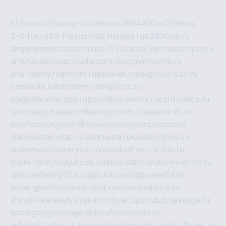
133chel.ru
13autor-kolonka.ru
2864420.ru
2rich.ru
3-d-file.ru
3d-file.ru
a-cdc.ru
aalse.ru
a380club.ru
airgungames.ru
accounts-112.ru
adler-jun.ru
adonyev.ru
alfeihavsalnassr.ru
altaipant.ru
argentinamia.ru
aria-family.ru
arkrym.ru
ashanet.ru
belgorod-day.ru
bankaribi.ru
bandamn.ru
bigfatcc.ru
blagodarenie-spb.ru
borodino-media.ru
card-voice.ru
cardvoice.ru
zed-online.ru
zvonitut.ru
zebra-tlt.ru
zarafshan.ru
york-life.ru
vintovoykompressor.ru
vladivostok-map.ru
vlknrussia.ru
wasabi-shop.ru
webamator.ru
zaryna.ru
youtubefree.ru
x-ton.ru
trade-farm.ru
tajuncos.ru
taksu.ru
tor-lyubov-i-grom.ru
spayderhed-2022.ru
splclub.ru
stoppamedia.ru
snow-guard.ru
slovar-ivrit.ru
cleanmedicine.ru
shkurki-karakulya.ru
kanotiforet.spb.ru
tutmassage.ru
ecolog.org.ru
praga.spb.ru
falcorussia.ru
autodoctorservis.ru
kamertondom.spb.ru
net-life.net.ru