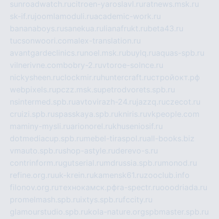
sunroadwatch.ru
citroen-yaroslavl.ru
ratnews.msk.ru
sk-if.ru
joomlamoduli.ru
academic-work.ru
bananaboys.ru
sanekua.ru
lianafrukt.ru
beta43.ru
tucsonwoori.com
alex-translation.ru
avantgardeclinics.ru
noel.msk.ru
buylq.ru
aquas-spb.ru
vilnerivne.com
bobry-2.ru
vtoroe-solnce.ru
nickysheen.ru
clockmir.ru
huntercraft.ru
стройокт.рф
webpixels.ru
pczz.msk.su
petrodvorets.spb.ru
nsintermed.spb.ru
avtovirazh-24.ru
jazzq.ru
czecot.ru
cruizi.spb.ru
spasskaya.spb.ru
kniris.ru
vkpeople.com
maminy-mysli.ru
arionorel.ru
khuseniosif.ru
dotmediacup.spb.ru
mebel-tiraspol.ru
all-books.biz
vmauto.spb.ru
shop-astyle.ru
derevo-s.ru
contrinform.ru
gutserial.ru
mdrussia.spb.ru
monod.ru
refine.org.ru
uk-krein.ru
kamensk61.ru
zooclub.info
filonov.org.ru
технокамск.рф
ra-spectr.ru
ooodriada.ru
promelmash.spb.ru
ixtys.spb.ru
fccity.ru
glamourstudio.spb.ru
kola-nature.org
spbmaster.spb.ru