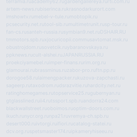
terramia.ru
academy62.ru
gardengallereya.ru
rti.com.ru
artem-news.ru
biserinca.ru
krasnodarkurort.com
imshowtv.ru
mebel-v-tule.ru
mobtopik.ru
pcsecurity.net.ru
tool-sib.ru
multimetrunit.ru
sp-tour.ru
fan-cs.ru
santeh-russia.ru
symbian9.net.ru
DSHAIR.RU
tmmotors.spb.ru
xjocuricopii.com
musavtomat.msk.ru
obustrojdom.ru
sovetcik.ru
ybaranovskaya.ru
ppknews.ru
cult-alshei.ru
JAPANRUSSIA.RU
proekciyamebel.ru
imper-finans.ru
rim.org.ru
glamourai.ru
brassminus.ru
zabor-pro.ru
ftn.pp.ru
dorogoe58.ru
laimengpacker.ru
kuzova-zapchasti.ru
sageerp.ru
taxodrom.ru
dsrazvitie.ru
hardcity.net.ru
ratinghomegames.ru
topservice25.ru
gubernyan.ru
gtglasslined.ru
ii4.ru
tssport.spb.ru
andorra24.com
blackwallstreet.ru
oboimos.ru
optim-doors.com.ru
ikuch.ru
nycr.org.ru
npa21.ru
vremya-ch.spb.ru
desert000.ru
ivtorgi.ru
ifiori.ru
catalog-statei.ru
dcv.org.ru
spetsmaster174.ru
ipkameryhiseeu.ru