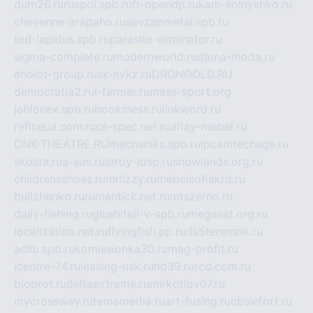
dum26.ru
ruspol.spb.ru
fr-opendp.ru
kam-solnyshko.ru
cheyenne-arapaho.ru
sevzapmetal.spb.ru
ted-lapidus.spb.ru
parasite-eliminator.ru
sigma-complete.ru
modernworld.ru
dama-moda.ru
eholot-group.ru
sk-nvkz.ru
DRONGOLD.RU
democratia2.ru
i-farmer.ru
mass-sport.org
jablonex.spb.ru
bookmess.ru
linkword.ru
refineua.com.ru
cs-spec.net.ru
altay-mebel.ru
DNK-THEATRE.RU
mechaniks.spb.ru
ipcamtechage.ru
skosta.ru
a-sun.ru
stroy-ldsp.ru
snowlands.org.ru
childrensshoes.ru
mrlizzy.ru
mebelsofiakrd.ru
bulizhenko.ru
rumantick.net.ru
mtszerno.ru
daily-fishing.ru
glushiteli-v-spb.ru
megasat.org.ru
localization.net.ru
flyingfish.pp.ru
ds5teremok.ru
aclib.spb.ru
komissionka30.ru
mag-profit.ru
icentre-74.ru
leasing-nsk.ru
hd39.ru
rcd.com.ru
bioprot.ru
deltaextreme.ru
mirkotlov07.ru
mycrossway.ru
temamedia.ru
art-fusing.ru
cbslefort.ru