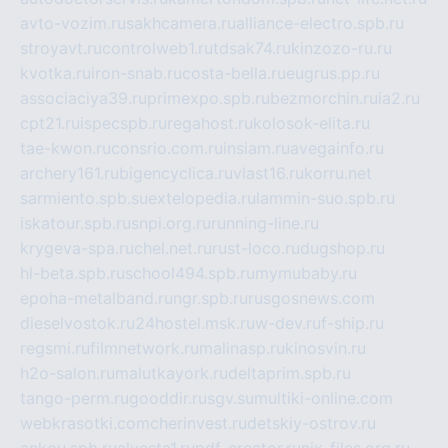
avto-vozim.ru
sakhcamera.ru
alliance-electro.spb.ru
stroyavt.ru
controlweb1.ru
tdsak74.ru
kinzozo-ru.ru
kvotka.ru
iron-snab.ru
costa-bella.ru
eugrus.pp.ru
associaciya39.ru
primexpo.spb.ru
bezmorchin.ru
ia2.ru
cpt21.ru
ispecspb.ru
regahost.ru
kolosok-elita.ru
tae-kwon.ru
consrio.com.ru
insiam.ru
avegainfo.ru
archery161.ru
bigencyclica.ru
vlast16.ru
korru.net
sarmiento.spb.su
extelopedia.ru
lammin-suo.spb.ru
iskatour.spb.ru
snpi.org.ru
running-line.ru
krygeva-spa.ru
chel.net.ru
rust-loco.ru
dugshop.ru
hl-beta.spb.ru
school494.spb.ru
mymubaby.ru
epoha-metalband.ru
ngr.spb.ru
rusgosnews.com
dieselvostok.ru
24hostel.msk.ru
w-dev.ru
f-ship.ru
regsmi.ru
filmnetwork.ru
malinasp.ru
kinosvin.ru
h2o-salon.ru
malutkayork.ru
deltaprim.spb.ru
tango-perm.ru
gooddir.ru
sgv.su
multiki-online.com
webkrasotki.com
cherinvest.ru
detskiy-ostrov.ru
ankou.spb.ru
alvesta1.ru
pdf-creator.ru
nix-files.org.ru