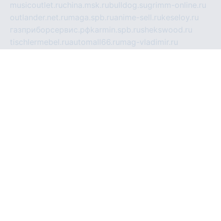
musicoutlet.ru
china.msk.ru
bulldog.su
grimm-online.ru
outlander.net.ru
maga.spb.ru
anime-sell.ru
keseloy.ru
газприборсервис.рф
karmin.spb.ru
shekswood.ru
tischlermebel.ru
automall66.ru
mag-vladimir.ru
yardbar.ru
kiwitour.spb.ru
indesign.com.ru
freestylemebel.ru
bany-samara.ru
rsei.ru
naidisvoyput.ru
mgsn-invest.ru
ipkamerasannce.ru
alicante-house.ru
ibelka74.ru
cozyhouse.info
vlkargalev-studio.ru
700mb.ru
figura-ufa.ru
alina-live.ru
belarusiannews.ru
womenknow.ru
dos-vniimk.ru
sega.net.ru
dv.net.ru
phenomenonsofhistory.com
telesputnik.net.ru
wall.pp.ru
pylesosroidmi.ru
gtc-clan.ru
cligs.ru
bibikazap.ru
popova.org.ru
netwhistler.spb.ru
bellvil.ru
bonzon.ru
iss-vladik.ru
defiparis.net.ru
las-gryzas.ru
amku.ru
electednews.spb.ru
feather.org.ru
spar72.ru
tankiigri.ru
dominus.com.ru
ibtree.ru
sanykool.pp.ru
unixlib.org.ru
menatep.spb.ru
gartenterrassen.ru
printeka.ru