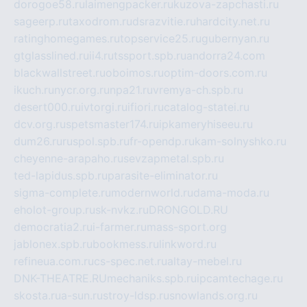
dorogoe58.ru
laimengpacker.ru
kuzova-zapchasti.ru
sageerp.ru
taxodrom.ru
dsrazvitie.ru
hardcity.net.ru
ratinghomegames.ru
topservice25.ru
gubernyan.ru
gtglasslined.ru
ii4.ru
tssport.spb.ru
andorra24.com
blackwallstreet.ru
oboimos.ru
optim-doors.com.ru
ikuch.ru
nycr.org.ru
npa21.ru
vremya-ch.spb.ru
desert000.ru
ivtorgi.ru
ifiori.ru
catalog-statei.ru
dcv.org.ru
spetsmaster174.ru
ipkameryhiseeu.ru
dum26.ru
ruspol.spb.ru
fr-opendp.ru
kam-solnyshko.ru
cheyenne-arapaho.ru
sevzapmetal.spb.ru
ted-lapidus.spb.ru
parasite-eliminator.ru
sigma-complete.ru
modernworld.ru
dama-moda.ru
eholot-group.ru
sk-nvkz.ru
DRONGOLD.RU
democratia2.ru
i-farmer.ru
mass-sport.org
jablonex.spb.ru
bookmess.ru
linkword.ru
refineua.com.ru
cs-spec.net.ru
altay-mebel.ru
DNK-THEATRE.RU
mechaniks.spb.ru
ipcamtechage.ru
skosta.ru
a-sun.ru
stroy-ldsp.ru
snowlands.org.ru