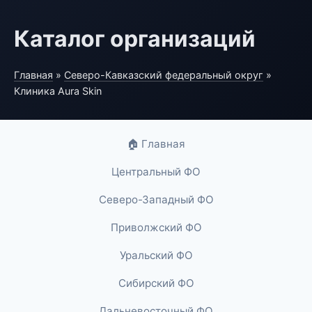
Каталог организаций
Главная
»
Северо-Кавказский федеральный округ
»
Клиника Aura Skin
🏠 Главная
Центральный ФО
Северо-Западный ФО
Приволжский ФО
Уральский ФО
Сибирский ФО
Дальневосточный ФО