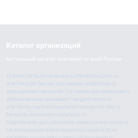
Каталог организаций
Актуальный каталог компаний по всей России
133chel.ru
13autor-kolonka.ru
2864420.ru
2rich.ru
3-d-file.ru
3d-file.ru
a-cdc.ru
aalse.ru
a380club.ru
airgungames.ru
accounts-112.ru
adler-jun.ru
adonyev.ru
alfeihavsalnassr.ru
altaipant.ru
argentinamia.ru
aria-family.ru
arkrym.ru
ashanet.ru
belgorod-day.ru
bankaribi.ru
bandamn.ru
bigfatcc.ru
blagodarenie-spb.ru
borodino-media.ru
card-voice.ru
cardvoice.ru
zed-online.ru
zvonitut.ru
zebra-tlt.ru
zarafshan.ru
york-life.ru
vintovoykompressor.ru