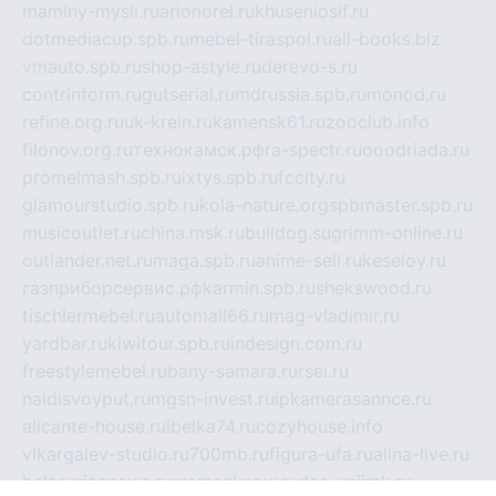
maminy-mysli.ru
arionorel.ru
khuseniosif.ru
dotmediacup.spb.ru
mebel-tiraspol.ru
all-books.biz
vmauto.spb.ru
shop-astyle.ru
derevo-s.ru
contrinform.ru
gutserial.ru
mdrussia.spb.ru
monod.ru
refine.org.ru
uk-krein.ru
kamensk61.ru
zooclub.info
filonov.org.ru
технокамск.рф
ra-spectr.ru
ooodriada.ru
promelmash.spb.ru
ixtys.spb.ru
fccity.ru
glamourstudio.spb.ru
kola-nature.org
spbmaster.spb.ru
musicoutlet.ru
china.msk.ru
bulldog.su
grimm-online.ru
outlander.net.ru
maga.spb.ru
anime-sell.ru
keseloy.ru
газприборсервис.рф
karmin.spb.ru
shekswood.ru
tischlermebel.ru
automall66.ru
mag-vladimir.ru
yardbar.ru
kiwitour.spb.ru
indesign.com.ru
freestylemebel.ru
bany-samara.ru
rsei.ru
naidisvoyput.ru
mgsn-invest.ru
ipkamerasannce.ru
alicante-house.ru
ibelka74.ru
cozyhouse.info
vlkargalev-studio.ru
700mb.ru
figura-ufa.ru
alina-live.ru
belarusiannews.ru
womenknow.ru
dos-vniimk.ru