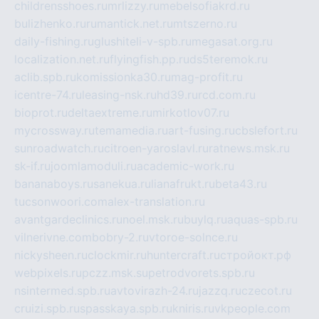
childrensshoes.ru
mrlizzy.ru
mebelsofiakrd.ru
bulizhenko.ru
rumantick.net.ru
mtszerno.ru
daily-fishing.ru
glushiteli-v-spb.ru
megasat.org.ru
localization.net.ru
flyingfish.pp.ru
ds5teremok.ru
aclib.spb.ru
komissionka30.ru
mag-profit.ru
icentre-74.ru
leasing-nsk.ru
hd39.ru
rcd.com.ru
bioprot.ru
deltaextreme.ru
mirkotlov07.ru
mycrossway.ru
temamedia.ru
art-fusing.ru
cbslefort.ru
sunroadwatch.ru
citroen-yaroslavl.ru
ratnews.msk.ru
sk-if.ru
joomlamoduli.ru
academic-work.ru
bananaboys.ru
sanekua.ru
lianafrukt.ru
beta43.ru
tucsonwoori.com
alex-translation.ru
avantgardeclinics.ru
noel.msk.ru
buylq.ru
aquas-spb.ru
vilnerivne.com
bobry-2.ru
vtoroe-solnce.ru
nickysheen.ru
clockmir.ru
huntercraft.ru
стройокт.рф
webpixels.ru
pczz.msk.su
petrodvorets.spb.ru
nsintermed.spb.ru
avtovirazh-24.ru
jazzq.ru
czecot.ru
cruizi.spb.ru
spasskaya.spb.ru
kniris.ru
vkpeople.com