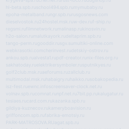
krygeva-spa.ru
chel.net.ru
rust-loco.ru
dugshop.ru
hl-beta.spb.ru
school494.spb.ru
mymubaby.ru
epoha-metalband.ru
ngr.spb.ru
rusgosnews.com
dieselvostok.ru
24hostel.msk.ru
w-dev.ru
f-ship.ru
regsmi.ru
filmnetwork.ru
malinasp.ru
kinosvin.ru
h2o-salon.ru
malutkayork.ru
deltaprim.spb.ru
tango-perm.ru
gooddir.ru
sgv.su
multiki-online.com
webkrasotki.com
cherinvest.ru
detskiy-ostrov.ru
ankou.spb.ru
alvesta1.ru
pdf-creator.ru
nix-files.org.ru
sakhatoday.ru
elektrikersymboler.ru
sputnikyes.ru
golf2club.msk.ru
aeforums.ru
zallclub.ru
multimodal.msk.ru
habaigry.ru
haikko.ru
sobakopedia.ru
isz-fest.ru
ewnc.info
screensaver-clock.net.ru
volnav.spb.ru
comnat.ru
npf.net.ru
7bit.pp.ru
kalugatur.ru
tesiaes.ru
card.com.ru
kazanka.spb.ru
gildiya-kuznecov.ru
kameryboavision.ru
griffoncom.spb.ru
fabrika-emotsiy.ru
PARK-MATROSOVA.RU
agat.spb.ru