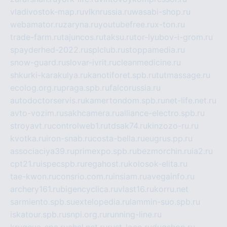
vladivostok-map.ru
vlknrussia.ru
wasabi-shop.ru
webamator.ru
zaryna.ru
youtubefree.ru
x-ton.ru
trade-farm.ru
tajuncos.ru
taksu.ru
tor-lyubov-i-grom.ru
spayderhed-2022.ru
splclub.ru
stoppamedia.ru
snow-guard.ru
slovar-ivrit.ru
cleanmedicine.ru
shkurki-karakulya.ru
kanotiforet.spb.ru
tutmassage.ru
ecolog.org.ru
praga.spb.ru
falcorussia.ru
autodoctorservis.ru
kamertondom.spb.ru
net-life.net.ru
avto-vozim.ru
sakhcamera.ru
alliance-electro.spb.ru
stroyavt.ru
controlweb1.ru
tdsak74.ru
kinzozo-ru.ru
kvotka.ru
iron-snab.ru
costa-bella.ru
eugrus.pp.ru
associaciya39.ru
primexpo.spb.ru
bezmorchin.ru
ia2.ru
cpt21.ru
ispecspb.ru
regahost.ru
kolosok-elita.ru
tae-kwon.ru
consrio.com.ru
insiam.ru
avegainfo.ru
archery161.ru
bigencyclica.ru
vlast16.ru
korru.net
sarmiento.spb.su
extelopedia.ru
lammin-suo.spb.ru
iskatour.spb.ru
snpi.org.ru
running-line.ru