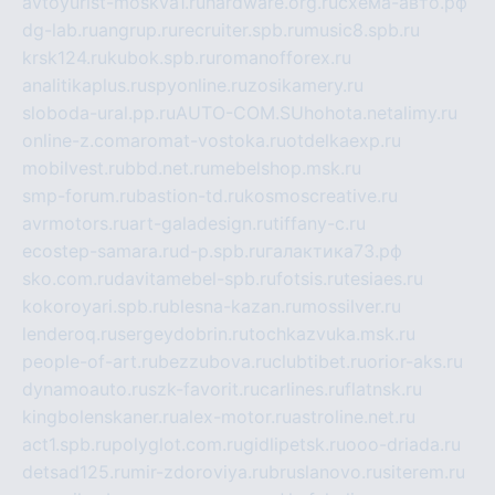
avtoyurist-moskva1.ru
hardware.org.ru
схема-авто.рф
dg-lab.ru
angrup.ru
recruiter.spb.ru
music8.spb.ru
krsk124.ru
kubok.spb.ru
romanofforex.ru
analitikaplus.ru
spyonline.ru
zosikamery.ru
sloboda-ural.pp.ru
AUTO-COM.SU
hohota.net
alimy.ru
online-z.com
aromat-vostoka.ru
otdelkaexp.ru
mobilvest.ru
bbd.net.ru
mebelshop.msk.ru
smp-forum.ru
bastion-td.ru
kosmoscreative.ru
avrmotors.ru
art-galadesign.ru
tiffany-c.ru
ecostep-samara.ru
d-p.spb.ru
галактика73.рф
sko.com.ru
davitamebel-spb.ru
fotsis.ru
tesiaes.ru
kokoroyari.spb.ru
blesna-kazan.ru
mossilver.ru
lenderoq.ru
sergeydobrin.ru
tochkazvuka.msk.ru
people-of-art.ru
bezzubova.ru
clubtibet.ru
orior-aks.ru
dynamoauto.ru
szk-favorit.ru
carlines.ru
flatnsk.ru
kingbolenskaner.ru
alex-motor.ru
astroline.net.ru
act1.spb.ru
polyglot.com.ru
gidlipetsk.ru
ooo-driada.ru
detsad125.ru
mir-zdoroviya.ru
bruslanovo.ru
siterem.ru