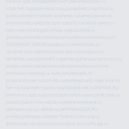
council.spb.ru
лодкипатриот.рф
kafekolizey.ru
iclub.net.ru
gazon-easy.ru
sugarepilekb.ru
grinox.ru
pylesostineco.ru
msts-ozarenie.ru
kameryjooan.ru
artemovskij.ru
dopler.spb.ru
aid70.ru
metall-perm.ru
ndm.msk.ru
ratingzooshop.ru
apiaccess.ru
globalautotrade.info
bezverhovskoe.ru
drsschool.ru
ZOOSMART.SPB.RU
dalakony.ru
medikijob.ru
remontt.spb.ru
photostudia.spb.ru
myragon.ru
terramia.ru
academy62.ru
gardengallereya.ru
rti.com.ru
artem-news.ru
biserinca.ru
krasnodarkurort.com
imshowtv.ru
mebel-v-tule.ru
mobtopik.ru
pcsecurity.net.ru
tool-sib.ru
multimetrunit.ru
sp-tour.ru
fan-cs.ru
santeh-russia.ru
symbian9.net.ru
DSHAIR.RU
tmmotors.spb.ru
xjocuricopii.com
musavtomat.msk.ru
obustrojdom.ru
sovetcik.ru
ybaranovskaya.ru
ppknews.ru
cult-alshei.ru
JAPANRUSSIA.RU
proekciyamebel.ru
imper-finans.ru
rim.org.ru
glamourai.ru
brassminus.ru
zabor-pro.ru
ftn.pp.ru