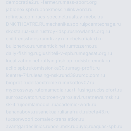
democratia2.ru
i-farmer.ru
mass-sport.org
jablonex.spb.ru
bookmess.ru
linkword.ru
refineua.com.ru
cs-spec.net.ru
altay-mebel.ru
DNK-THEATRE.RU
mechaniks.spb.ru
ipcamtechage.ru
skosta.ru
a-sun.ru
stroy-ldsp.ru
snowlands.org.ru
childrensshoes.ru
mrlizzy.ru
mebelsofiakrd.ru
bulizhenko.ru
rumantick.net.ru
mtszerno.ru
daily-fishing.ru
glushiteli-v-spb.ru
megasat.org.ru
localization.net.ru
flyingfish.pp.ru
ds5teremok.ru
aclib.spb.ru
komissionka30.ru
mag-profit.ru
icentre-74.ru
leasing-nsk.ru
hd39.ru
rcd.com.ru
bioprot.ru
deltaextreme.ru
mirkotlov07.ru
mycrossway.ru
temamedia.ru
art-fusing.ru
cbslefort.ru
sunroadwatch.ru
citroen-yaroslavl.ru
ratnews.msk.ru
sk-if.ru
joomlamoduli.ru
academic-work.ru
bananaboys.ru
sanekua.ru
lianafrukt.ru
beta43.ru
tucsonwoori.com
alex-translation.ru
avantgardeclinics.ru
noel.msk.ru
buylq.ru
aquas-spb.ru