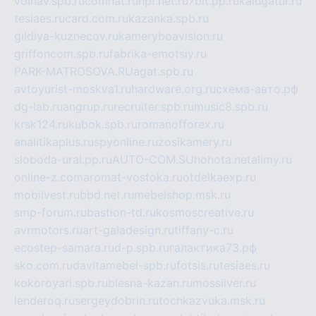
volnav.spb.ru
comnat.ru
npf.net.ru
7bit.pp.ru
kalugatur.ru
tesiaes.ru
card.com.ru
kazanka.spb.ru
gildiya-kuznecov.ru
kameryboavision.ru
griffoncom.spb.ru
fabrika-emotsiy.ru
PARK-MATROSOVA.RU
agat.spb.ru
avtoyurist-moskva1.ru
hardware.org.ru
схема-авто.рф
dg-lab.ru
angrup.ru
recruiter.spb.ru
music8.spb.ru
krsk124.ru
kubok.spb.ru
romanofforex.ru
analitikaplus.ru
spyonline.ru
zosikamery.ru
sloboda-ural.pp.ru
AUTO-COM.SU
hohota.net
alimy.ru
online-z.com
aromat-vostoka.ru
otdelkaexp.ru
mobilvest.ru
bbd.net.ru
mebelshop.msk.ru
smp-forum.ru
bastion-td.ru
kosmoscreative.ru
avrmotors.ru
art-galadesign.ru
tiffany-c.ru
ecostep-samara.ru
d-p.spb.ru
галактика73.рф
sko.com.ru
davitamebel-spb.ru
fotsis.ru
tesiaes.ru
kokoroyari.spb.ru
blesna-kazan.ru
mossilver.ru
lenderoq.ru
sergeydobrin.ru
tochkazvuka.msk.ru