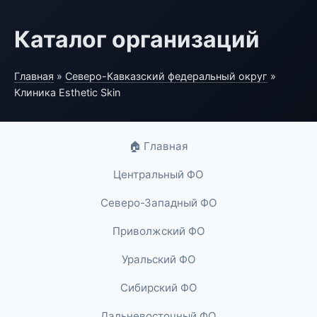
Каталог организаций
Главная
»
Северо-Кавказский федеральный округ
»
Клиника Esthetic Skin
🏠 Главная
Центральный ФО
Северо-Западный ФО
Приволжский ФО
Уральский ФО
Сибирский ФО
Дальневосточный ФО