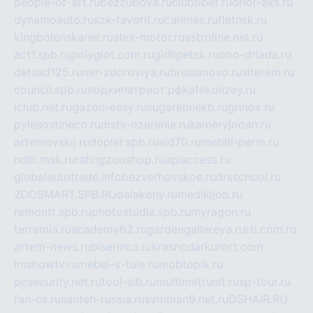
people-of-art.ru
bezzubova.ru
clubtibet.ru
orior-aks.ru
dynamoauto.ru
szk-favorit.ru
carlines.ru
flatnsk.ru
kingbolenskaner.ru
alex-motor.ru
astroline.net.ru
act1.spb.ru
polyglot.com.ru
gidlipetsk.ru
ooo-driada.ru
detsad125.ru
mir-zdoroviya.ru
bruslanovo.ru
siterem.ru
council.spb.ru
лодкипатриот.рф
kafekolizey.ru
iclub.net.ru
gazon-easy.ru
sugarepilekb.ru
grinox.ru
pylesostineco.ru
msts-ozarenie.ru
kameryjooan.ru
artemovskij.ru
dopler.spb.ru
aid70.ru
metall-perm.ru
ndm.msk.ru
ratingzooshop.ru
apiaccess.ru
globalautotrade.info
bezverhovskoe.ru
drsschool.ru
ZOOSMART.SPB.RU
dalakony.ru
medikijob.ru
remontt.spb.ru
photostudia.spb.ru
myragon.ru
terramia.ru
academy62.ru
gardengallereya.ru
rti.com.ru
artem-news.ru
biserinca.ru
krasnodarkurort.com
imshowtv.ru
mebel-v-tule.ru
mobtopik.ru
pcsecurity.net.ru
tool-sib.ru
multimetrunit.ru
sp-tour.ru
fan-cs.ru
santeh-russia.ru
symbian9.net.ru
DSHAIR.RU