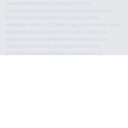
freestylemebel.ru
bany-samara.ru
rsei.ru
naidisvoyput.ru
mgsn-invest.ru
ipkamerasannce.ru
alicante-house.ru
ibelka74.ru
cozyhouse.info
vlkargalev-studio.ru
700mb.ru
figura-ufa.ru
alina-live.ru
belarusiannews.ru
womenknow.ru
dos-vniimk.ru
sega.net.ru
dv.net.ru
phenomenonsofhistory.com
telesputnik.net.ru
wall.pp.ru
pylesosroidmi.ru
gtc-clan.ru
cligs.ru
bibikazap.ru
popova.org.ru
netwhistler.spb.ru
bellvil.ru
bonzon.ru
iss-vladik.ru
defiparis.net.ru
las-gryzas.ru
amku.ru
electednews.spb.ru
feather.org.ru
spar72.ru
tankiigri.ru
dominus.com.ru
ibtree.ru
sanykool.pp.ru
unixlib.org.ru
menatep.spb.ru
gartenterrassen.ru
printeka.ru
skvozilka.com.ru
parkovka-pub.ru
lovemobi.ru
art-ru.ru
emulatorz.com.ru
alucomp.com.ru
tatforum.com.ru
alternativa-profi.ru
dermakler.ru
artsurvey.ru
aredir.ru
khimspas.ru
centr-maxi.ru
2018r.ru
bort-stomer-defort.ru
professional2.ru
gibsons.ru