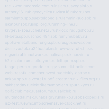
tae-kwon.ru
consrio.com.ru
insiam.ru
avegainfo.ru
archery161.ru
bigencyclica.ru
vlast16.ru
korru.net
sarmiento.spb.su
extelopedia.ru
lammin-suo.spb.ru
iskatour.spb.ru
snpi.org.ru
running-line.ru
krygeva-spa.ru
chel.net.ru
rust-loco.ru
dugshop.ru
hl-beta.spb.ru
school494.spb.ru
mymubaby.ru
epoha-metalband.ru
ngr.spb.ru
rusgosnews.com
dieselvostok.ru
24hostel.msk.ru
w-dev.ru
f-ship.ru
regsmi.ru
filmnetwork.ru
malinasp.ru
kinosvin.ru
h2o-salon.ru
malutkayork.ru
deltaprim.spb.ru
tango-perm.ru
gooddir.ru
sgv.su
multiki-online.com
webkrasotki.com
cherinvest.ru
detskiy-ostrov.ru
ankou.spb.ru
alvesta1.ru
pdf-creator.ru
nix-files.org.ru
sakhatoday.ru
elektrikersymboler.ru
sputnikyes.ru
golf2club.msk.ru
aeforums.ru
zallclub.ru
multimodal.msk.ru
habaigry.ru
haikko.ru
sobakopedia.ru
isz-fest.ru
ewnc.info
screensaver-clock.net.ru