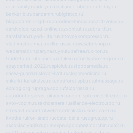
aria-family.ru
arkrym.ru
ashanet.ru
belgorod-day.ru
bankaribi.ru
bandamn.ru
bigfatcc.ru
blagodarenie-spb.ru
borodino-media.ru
card-voice.ru
cardvoice.ru
zed-online.ru
zvonitut.ru
zebra-tlt.ru
zarafshan.ru
york-life.ru
vintovoykompressor.ru
vladivostok-map.ru
vlknrussia.ru
wasabi-shop.ru
webamator.ru
zaryna.ru
youtubefree.ru
x-ton.ru
trade-farm.ru
tajuncos.ru
taksu.ru
tor-lyubov-i-grom.ru
spayderhed-2022.ru
splclub.ru
stoppamedia.ru
snow-guard.ru
slovar-ivrit.ru
cleanmedicine.ru
shkurki-karakulya.ru
kanotiforet.spb.ru
tutmassage.ru
ecolog.org.ru
praga.spb.ru
falcorussia.ru
autodoctorservis.ru
kamertondom.spb.ru
net-life.net.ru
avto-vozim.ru
sakhcamera.ru
alliance-electro.spb.ru
stroyavt.ru
controlweb1.ru
tdsak74.ru
kinzozo-ru.ru
kvotka.ru
iron-snab.ru
costa-bella.ru
eugrus.pp.ru
associaciya39.ru
primexpo.spb.ru
bezmorchin.ru
ia2.ru
cpt21.ru
ispecspb.ru
regahost.ru
kolosok-elita.ru