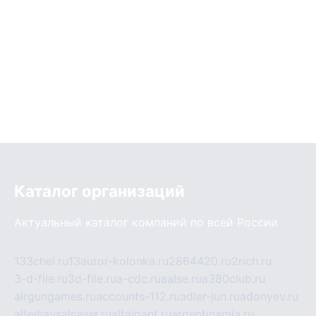
Каталог организаций
Актуальный каталог компаний по всей России
133chel.ru
13autor-kolonka.ru
2864420.ru
2rich.ru
3-d-file.ru
3d-file.ru
a-cdc.ru
aalse.ru
a380club.ru
airgungames.ru
accounts-112.ru
adler-jun.ru
adonyev.ru
alfeihavsalnassr.ru
altaipant.ru
argentinamia.ru