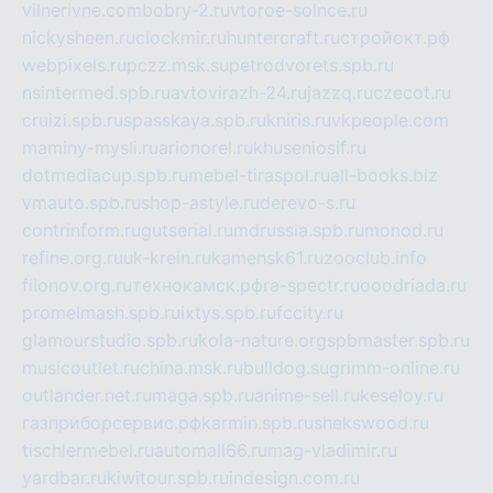
vilnerivne.com
bobry-2.ru
vtoroe-solnce.ru
nickysheen.ru
clockmir.ru
huntercraft.ru
стройокт.рф
webpixels.ru
pczz.msk.su
petrodvorets.spb.ru
nsintermed.spb.ru
avtovirazh-24.ru
jazzq.ru
czecot.ru
cruizi.spb.ru
spasskaya.spb.ru
kniris.ru
vkpeople.com
maminy-mysli.ru
arionorel.ru
khuseniosif.ru
dotmediacup.spb.ru
mebel-tiraspol.ru
all-books.biz
vmauto.spb.ru
shop-astyle.ru
derevo-s.ru
contrinform.ru
gutserial.ru
mdrussia.spb.ru
monod.ru
refine.org.ru
uk-krein.ru
kamensk61.ru
zooclub.info
filonov.org.ru
технокамск.рф
ra-spectr.ru
ooodriada.ru
promelmash.spb.ru
ixtys.spb.ru
fccity.ru
glamourstudio.spb.ru
kola-nature.org
spbmaster.spb.ru
musicoutlet.ru
china.msk.ru
bulldog.su
grimm-online.ru
outlander.net.ru
maga.spb.ru
anime-sell.ru
keseloy.ru
газприборсервис.рф
karmin.spb.ru
shekswood.ru
tischlermebel.ru
automall66.ru
mag-vladimir.ru
yardbar.ru
kiwitour.spb.ru
indesign.com.ru