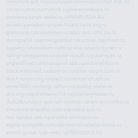
tmmotors.spb.ru
xjocuricopii.com
musavtomat.msk.ru
obustrojdom.ru
sovetcik.ru
ybaranovskaya.ru
ppknews.ru
cult-alshei.ru
JAPANRUSSIA.RU
proekciyamebel.ru
imper-finans.ru
rim.org.ru
glamourai.ru
brassminus.ru
zabor-pro.ru
ftn.pp.ru
dorogoe58.ru
laimengpacker.ru
kuzova-zapchasti.ru
sageerp.ru
taxodrom.ru
dsrazvitie.ru
hardcity.net.ru
ratinghomegames.ru
topservice25.ru
gubernyan.ru
gtglasslined.ru
ii4.ru
tssport.spb.ru
andorra24.com
blackwallstreet.ru
oboimos.ru
optim-doors.com.ru
ikuch.ru
nycr.org.ru
npa21.ru
vremya-ch.spb.ru
desert000.ru
ivtorgi.ru
ifiori.ru
catalog-statei.ru
dcv.org.ru
spetsmaster174.ru
ipkameryhiseeu.ru
dum26.ru
ruspol.spb.ru
fr-opendp.ru
kam-solnyshko.ru
cheyenne-arapaho.ru
sevzapmetal.spb.ru
ted-lapidus.spb.ru
parasite-eliminator.ru
sigma-complete.ru
modernworld.ru
dama-moda.ru
eholot-group.ru
sk-nvkz.ru
DRONGOLD.RU