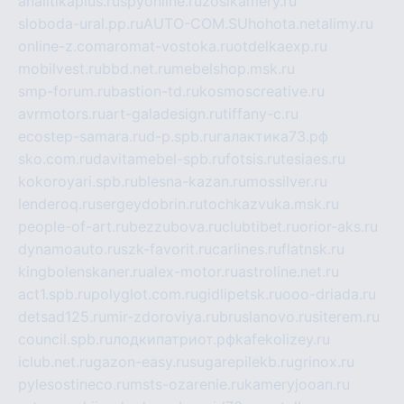
analitikaplus.ru
spyonline.ru
zosikamery.ru
sloboda-ural.pp.ru
AUTO-COM.SU
hohota.net
alimy.ru
online-z.com
aromat-vostoka.ru
otdelkaexp.ru
mobilvest.ru
bbd.net.ru
mebelshop.msk.ru
smp-forum.ru
bastion-td.ru
kosmoscreative.ru
avrmotors.ru
art-galadesign.ru
tiffany-c.ru
ecostep-samara.ru
d-p.spb.ru
галактика73.рф
sko.com.ru
davitamebel-spb.ru
fotsis.ru
tesiaes.ru
kokoroyari.spb.ru
blesna-kazan.ru
mossilver.ru
lenderoq.ru
sergeydobrin.ru
tochkazvuka.msk.ru
people-of-art.ru
bezzubova.ru
clubtibet.ru
orior-aks.ru
dynamoauto.ru
szk-favorit.ru
carlines.ru
flatnsk.ru
kingbolenskaner.ru
alex-motor.ru
astroline.net.ru
act1.spb.ru
polyglot.com.ru
gidlipetsk.ru
ooo-driada.ru
detsad125.ru
mir-zdoroviya.ru
bruslanovo.ru
siterem.ru
council.spb.ru
лодкипатриот.рф
kafekolizey.ru
iclub.net.ru
gazon-easy.ru
sugarepilekb.ru
grinox.ru
pylesostineco.ru
msts-ozarenie.ru
kameryjooan.ru