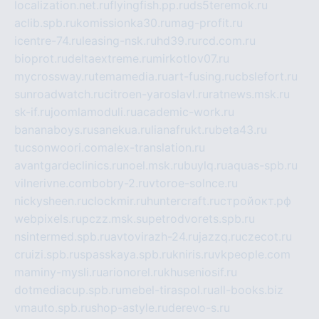
localization.net.ru
flyingfish.pp.ru
ds5teremok.ru
aclib.spb.ru
komissionka30.ru
mag-profit.ru
icentre-74.ru
leasing-nsk.ru
hd39.ru
rcd.com.ru
bioprot.ru
deltaextreme.ru
mirkotlov07.ru
mycrossway.ru
temamedia.ru
art-fusing.ru
cbslefort.ru
sunroadwatch.ru
citroen-yaroslavl.ru
ratnews.msk.ru
sk-if.ru
joomlamoduli.ru
academic-work.ru
bananaboys.ru
sanekua.ru
lianafrukt.ru
beta43.ru
tucsonwoori.com
alex-translation.ru
avantgardeclinics.ru
noel.msk.ru
buylq.ru
aquas-spb.ru
vilnerivne.com
bobry-2.ru
vtoroe-solnce.ru
nickysheen.ru
clockmir.ru
huntercraft.ru
стройокт.рф
webpixels.ru
pczz.msk.su
petrodvorets.spb.ru
nsintermed.spb.ru
avtovirazh-24.ru
jazzq.ru
czecot.ru
cruizi.spb.ru
spasskaya.spb.ru
kniris.ru
vkpeople.com
maminy-mysli.ru
arionorel.ru
khuseniosif.ru
dotmediacup.spb.ru
mebel-tiraspol.ru
all-books.biz
vmauto.spb.ru
shop-astyle.ru
derevo-s.ru