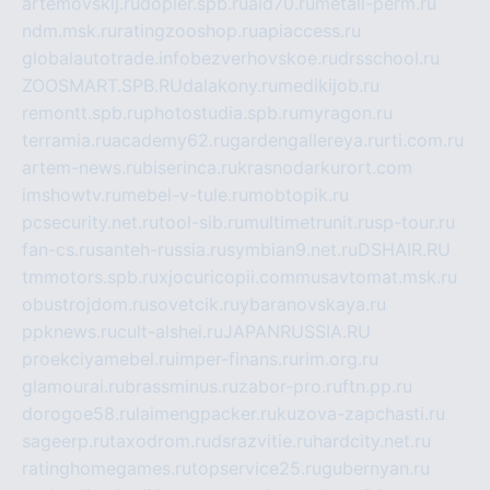
artemovskij.ru
dopler.spb.ru
aid70.ru
metall-perm.ru
ndm.msk.ru
ratingzooshop.ru
apiaccess.ru
globalautotrade.info
bezverhovskoe.ru
drsschool.ru
ZOOSMART.SPB.RU
dalakony.ru
medikijob.ru
remontt.spb.ru
photostudia.spb.ru
myragon.ru
terramia.ru
academy62.ru
gardengallereya.ru
rti.com.ru
artem-news.ru
biserinca.ru
krasnodarkurort.com
imshowtv.ru
mebel-v-tule.ru
mobtopik.ru
pcsecurity.net.ru
tool-sib.ru
multimetrunit.ru
sp-tour.ru
fan-cs.ru
santeh-russia.ru
symbian9.net.ru
DSHAIR.RU
tmmotors.spb.ru
xjocuricopii.com
musavtomat.msk.ru
obustrojdom.ru
sovetcik.ru
ybaranovskaya.ru
ppknews.ru
cult-alshei.ru
JAPANRUSSIA.RU
proekciyamebel.ru
imper-finans.ru
rim.org.ru
glamourai.ru
brassminus.ru
zabor-pro.ru
ftn.pp.ru
dorogoe58.ru
laimengpacker.ru
kuzova-zapchasti.ru
sageerp.ru
taxodrom.ru
dsrazvitie.ru
hardcity.net.ru
ratinghomegames.ru
topservice25.ru
gubernyan.ru