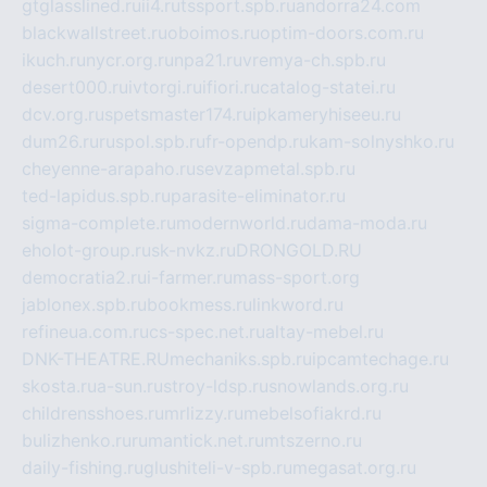
gtglasslined.ru
ii4.ru
tssport.spb.ru
andorra24.com
blackwallstreet.ru
oboimos.ru
optim-doors.com.ru
ikuch.ru
nycr.org.ru
npa21.ru
vremya-ch.spb.ru
desert000.ru
ivtorgi.ru
ifiori.ru
catalog-statei.ru
dcv.org.ru
spetsmaster174.ru
ipkameryhiseeu.ru
dum26.ru
ruspol.spb.ru
fr-opendp.ru
kam-solnyshko.ru
cheyenne-arapaho.ru
sevzapmetal.spb.ru
ted-lapidus.spb.ru
parasite-eliminator.ru
sigma-complete.ru
modernworld.ru
dama-moda.ru
eholot-group.ru
sk-nvkz.ru
DRONGOLD.RU
democratia2.ru
i-farmer.ru
mass-sport.org
jablonex.spb.ru
bookmess.ru
linkword.ru
refineua.com.ru
cs-spec.net.ru
altay-mebel.ru
DNK-THEATRE.RU
mechaniks.spb.ru
ipcamtechage.ru
skosta.ru
a-sun.ru
stroy-ldsp.ru
snowlands.org.ru
childrensshoes.ru
mrlizzy.ru
mebelsofiakrd.ru
bulizhenko.ru
rumantick.net.ru
mtszerno.ru
daily-fishing.ru
glushiteli-v-spb.ru
megasat.org.ru