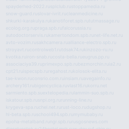
spayderhed-2022.ru
splclub.ru
stoppamedia.ru
snow-guard.ru
slovar-ivrit.ru
cleanmedicine.ru
shkurki-karakulya.ru
kanotiforet.spb.ru
tutmassage.ru
ecolog.org.ru
praga.spb.ru
falcorussia.ru
autodoctorservis.ru
kamertondom.spb.ru
net-life.net.ru
avto-vozim.ru
sakhcamera.ru
alliance-electro.spb.ru
stroyavt.ru
controlweb1.ru
tdsak74.ru
kinzozo-ru.ru
kvotka.ru
iron-snab.ru
costa-bella.ru
eugrus.pp.ru
associaciya39.ru
primexpo.spb.ru
bezmorchin.ru
ia2.ru
cpt21.ru
ispecspb.ru
regahost.ru
kolosok-elita.ru
tae-kwon.ru
consrio.com.ru
insiam.ru
avegainfo.ru
archery161.ru
bigencyclica.ru
vlast16.ru
korru.net
sarmiento.spb.su
extelopedia.ru
lammin-suo.spb.ru
iskatour.spb.ru
snpi.org.ru
running-line.ru
krygeva-spa.ru
chel.net.ru
rust-loco.ru
dugshop.ru
hl-beta.spb.ru
school494.spb.ru
mymubaby.ru
epoha-metalband.ru
ngr.spb.ru
rusgosnews.com
dieselvostok.ru
24hostel.msk.ru
w-dev.ru
f-ship.ru