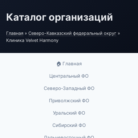
Каталог организаций
Главная
»
Северо-Кавказский федеральный округ
»
Клиника Velvet Harmony
🏠 Главная
Центральный ФО
Северо-Западный ФО
Приволжский ФО
Уральский ФО
Сибирский ФО
Дальневосточный ФО