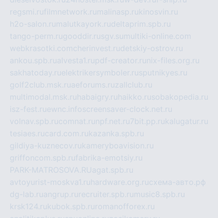
regsmi.ru
filmnetwork.ru
malinasp.ru
kinosvin.ru
h2o-salon.ru
malutkayork.ru
deltaprim.spb.ru
tango-perm.ru
gooddir.ru
sgv.su
multiki-online.com
webkrasotki.com
cherinvest.ru
detskiy-ostrov.ru
ankou.spb.ru
alvesta1.ru
pdf-creator.ru
nix-files.org.ru
sakhatoday.ru
elektrikersymboler.ru
sputnikyes.ru
golf2club.msk.ru
aeforums.ru
zallclub.ru
multimodal.msk.ru
habaigry.ru
haikko.ru
sobakopedia.ru
isz-fest.ru
ewnc.info
screensaver-clock.net.ru
volnav.spb.ru
comnat.ru
npf.net.ru
7bit.pp.ru
kalugatur.ru
tesiaes.ru
card.com.ru
kazanka.spb.ru
gildiya-kuznecov.ru
kameryboavision.ru
griffoncom.spb.ru
fabrika-emotsiy.ru
PARK-MATROSOVA.RU
agat.spb.ru
avtoyurist-moskva1.ru
hardware.org.ru
схема-авто.рф
dg-lab.ru
angrup.ru
recruiter.spb.ru
music8.spb.ru
krsk124.ru
kubok.spb.ru
romanofforex.ru