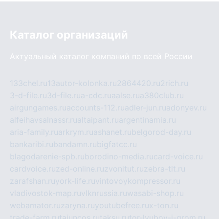
Каталог организаций
Актуальный каталог компаний по всей России
133chel.ru
13autor-kolonka.ru
2864420.ru
2rich.ru
3-d-file.ru
3d-file.ru
a-cdc.ru
aalse.ru
a380club.ru
airgungames.ru
accounts-112.ru
adler-jun.ru
adonyev.ru
alfeihavsalnassr.ru
altaipant.ru
argentinamia.ru
aria-family.ru
arkrym.ru
ashanet.ru
belgorod-day.ru
bankaribi.ru
bandamn.ru
bigfatcc.ru
blagodarenie-spb.ru
borodino-media.ru
card-voice.ru
cardvoice.ru
zed-online.ru
zvonitut.ru
zebra-tlt.ru
zarafshan.ru
york-life.ru
vintovoykompressor.ru
vladivostok-map.ru
vlknrussia.ru
wasabi-shop.ru
webamator.ru
zaryna.ru
youtubefree.ru
x-ton.ru
trade-farm.ru
tajuncos.ru
taksu.ru
tor-lyubov-i-grom.ru