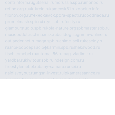
contrinform.ru
gutserial.ru
mdrussia.spb.ru
monod.ru
refine.org.ru
uk-krein.ru
kamensk61.ru
zooclub.info
filonov.org.ru
технокамск.рф
ra-spectr.ru
ooodriada.ru
promelmash.spb.ru
ixtys.spb.ru
fccity.ru
glamourstudio.spb.ru
kola-nature.org
spbmaster.spb.ru
musicoutlet.ru
china.msk.ru
bulldog.su
grimm-online.ru
outlander.net.ru
maga.spb.ru
anime-sell.ru
keseloy.ru
газприборсервис.рф
karmin.spb.ru
shekswood.ru
tischlermebel.ru
automall66.ru
mag-vladimir.ru
yardbar.ru
kiwitour.spb.ru
indesign.com.ru
freestylemebel.ru
bany-samara.ru
rsei.ru
naidisvoyput.ru
mgsn-invest.ru
ipkamerasannce.ru
alicante-house.ru
ibelka74.ru
cozyhouse.info
vlkargalev-studio.ru
700mb.ru
figura-ufa.ru
alina-live.ru
belarusiannews.ru
womenknow.ru
dos-vniimk.ru
sega.net.ru
dv.net.ru
phenomenonsofhistory.com
telesputnik.net.ru
wall.pp.ru
pylesosroidmi.ru
gtc-clan.ru
cligs.ru
bibikazap.ru
popova.org.ru