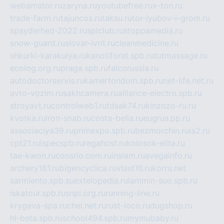
webamator.ru
zaryna.ru
youtubefree.ru
x-ton.ru
trade-farm.ru
tajuncos.ru
taksu.ru
tor-lyubov-i-grom.ru
spayderhed-2022.ru
splclub.ru
stoppamedia.ru
snow-guard.ru
slovar-ivrit.ru
cleanmedicine.ru
shkurki-karakulya.ru
kanotiforet.spb.ru
tutmassage.ru
ecolog.org.ru
praga.spb.ru
falcorussia.ru
autodoctorservis.ru
kamertondom.spb.ru
net-life.net.ru
avto-vozim.ru
sakhcamera.ru
alliance-electro.spb.ru
stroyavt.ru
controlweb1.ru
tdsak74.ru
kinzozo-ru.ru
kvotka.ru
iron-snab.ru
costa-bella.ru
eugrus.pp.ru
associaciya39.ru
primexpo.spb.ru
bezmorchin.ru
ia2.ru
cpt21.ru
ispecspb.ru
regahost.ru
kolosok-elita.ru
tae-kwon.ru
consrio.com.ru
insiam.ru
avegainfo.ru
archery161.ru
bigencyclica.ru
vlast16.ru
korru.net
sarmiento.spb.su
extelopedia.ru
lammin-suo.spb.ru
iskatour.spb.ru
snpi.org.ru
running-line.ru
krygeva-spa.ru
chel.net.ru
rust-loco.ru
dugshop.ru
hl-beta.spb.ru
school494.spb.ru
mymubaby.ru