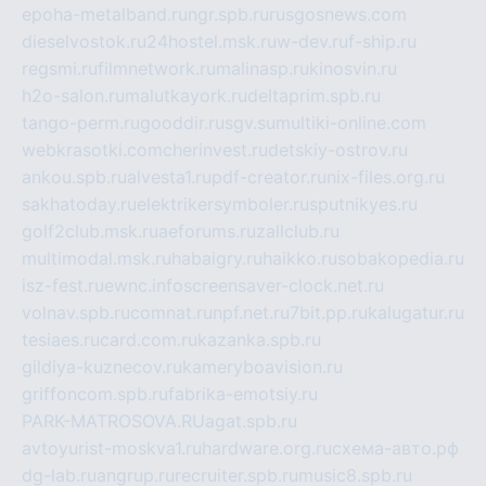
epoha-metalband.ru
ngr.spb.ru
rusgosnews.com
dieselvostok.ru
24hostel.msk.ru
w-dev.ru
f-ship.ru
regsmi.ru
filmnetwork.ru
malinasp.ru
kinosvin.ru
h2o-salon.ru
malutkayork.ru
deltaprim.spb.ru
tango-perm.ru
gooddir.ru
sgv.su
multiki-online.com
webkrasotki.com
cherinvest.ru
detskiy-ostrov.ru
ankou.spb.ru
alvesta1.ru
pdf-creator.ru
nix-files.org.ru
sakhatoday.ru
elektrikersymboler.ru
sputnikyes.ru
golf2club.msk.ru
aeforums.ru
zallclub.ru
multimodal.msk.ru
habaigry.ru
haikko.ru
sobakopedia.ru
isz-fest.ru
ewnc.info
screensaver-clock.net.ru
volnav.spb.ru
comnat.ru
npf.net.ru
7bit.pp.ru
kalugatur.ru
tesiaes.ru
card.com.ru
kazanka.spb.ru
gildiya-kuznecov.ru
kameryboavision.ru
griffoncom.spb.ru
fabrika-emotsiy.ru
PARK-MATROSOVA.RU
agat.spb.ru
avtoyurist-moskva1.ru
hardware.org.ru
схема-авто.рф
dg-lab.ru
angrup.ru
recruiter.spb.ru
music8.spb.ru