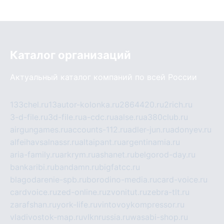
Каталог организаций
Актуальный каталог компаний по всей России
133chel.ru
13autor-kolonka.ru
2864420.ru
2rich.ru
3-d-file.ru
3d-file.ru
a-cdc.ru
aalse.ru
a380club.ru
airgungames.ru
accounts-112.ru
adler-jun.ru
adonyev.ru
alfeihavsalnassr.ru
altaipant.ru
argentinamia.ru
aria-family.ru
arkrym.ru
ashanet.ru
belgorod-day.ru
bankaribi.ru
bandamn.ru
bigfatcc.ru
blagodarenie-spb.ru
borodino-media.ru
card-voice.ru
cardvoice.ru
zed-online.ru
zvonitut.ru
zebra-tlt.ru
zarafshan.ru
york-life.ru
vintovoykompressor.ru
vladivostok-map.ru
vlknrussia.ru
wasabi-shop.ru