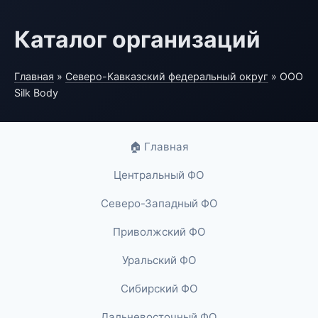
Каталог организаций
Главная
»
Северо-Кавказский федеральный округ
» ООО
Silk Body
🏠 Главная
Центральный ФО
Северо-Западный ФО
Приволжский ФО
Уральский ФО
Сибирский ФО
Дальневосточный ФО