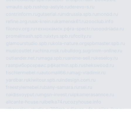
vmauto.spb.ru
shop-astyle.ru
derevo-s.ru
contrinform.ru
gutserial.ru
mdrussia.spb.ru
monod.ru
refine.org.ru
uk-krein.ru
kamensk61.ru
zooclub.info
filonov.org.ru
технокамск.рф
ra-spectr.ru
ooodriada.ru
promelmash.spb.ru
ixtys.spb.ru
fccity.ru
glamourstudio.spb.ru
kola-nature.org
spbmaster.spb.ru
musicoutlet.ru
china.msk.ru
bulldog.su
grimm-online.ru
outlander.net.ru
maga.spb.ru
anime-sell.ru
keseloy.ru
газприборсервис.рф
karmin.spb.ru
shekswood.ru
tischlermebel.ru
automall66.ru
mag-vladimir.ru
yardbar.ru
kiwitour.spb.ru
indesign.com.ru
freestylemebel.ru
bany-samara.ru
rsei.ru
naidisvoyput.ru
mgsn-invest.ru
ipkamerasannce.ru
alicante-house.ru
ibelka74.ru
cozyhouse.info
vlkargalev-studio.ru
700mb.ru
figura-ufa.ru
alina-live.ru
belarusiannews.ru
womenknow.ru
dos-vniimk.ru
sega.net.ru
dv.net.ru
phenomenonsofhistory.com
telesputnik.net.ru
wall.pp.ru
pylesosroidmi.ru