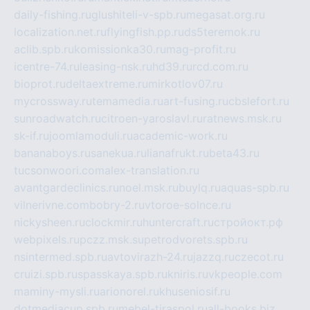
daily-fishing.ru
glushiteli-v-spb.ru
megasat.org.ru
localization.net.ru
flyingfish.pp.ru
ds5teremok.ru
aclib.spb.ru
komissionka30.ru
mag-profit.ru
icentre-74.ru
leasing-nsk.ru
hd39.ru
rcd.com.ru
bioprot.ru
deltaextreme.ru
mirkotlov07.ru
mycrossway.ru
temamedia.ru
art-fusing.ru
cbslefort.ru
sunroadwatch.ru
citroen-yaroslavl.ru
ratnews.msk.ru
sk-if.ru
joomlamoduli.ru
academic-work.ru
bananaboys.ru
sanekua.ru
lianafrukt.ru
beta43.ru
tucsonwoori.com
alex-translation.ru
avantgardeclinics.ru
noel.msk.ru
buylq.ru
aquas-spb.ru
vilnerivne.com
bobry-2.ru
vtoroe-solnce.ru
nickysheen.ru
clockmir.ru
huntercraft.ru
стройокт.рф
webpixels.ru
pczz.msk.su
petrodvorets.spb.ru
nsintermed.spb.ru
avtovirazh-24.ru
jazzq.ru
czecot.ru
cruizi.spb.ru
spasskaya.spb.ru
kniris.ru
vkpeople.com
maminy-mysli.ru
arionorel.ru
khuseniosif.ru
dotmediacup.spb.ru
mebel-tiraspol.ru
all-books.biz