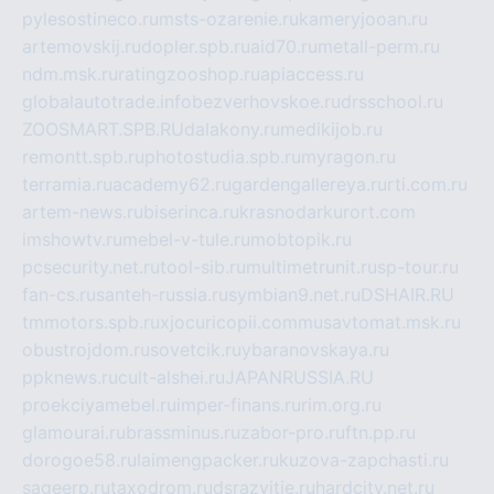
pylesostineco.ru
msts-ozarenie.ru
kameryjooan.ru
artemovskij.ru
dopler.spb.ru
aid70.ru
metall-perm.ru
ndm.msk.ru
ratingzooshop.ru
apiaccess.ru
globalautotrade.info
bezverhovskoe.ru
drsschool.ru
ZOOSMART.SPB.RU
dalakony.ru
medikijob.ru
remontt.spb.ru
photostudia.spb.ru
myragon.ru
terramia.ru
academy62.ru
gardengallereya.ru
rti.com.ru
artem-news.ru
biserinca.ru
krasnodarkurort.com
imshowtv.ru
mebel-v-tule.ru
mobtopik.ru
pcsecurity.net.ru
tool-sib.ru
multimetrunit.ru
sp-tour.ru
fan-cs.ru
santeh-russia.ru
symbian9.net.ru
DSHAIR.RU
tmmotors.spb.ru
xjocuricopii.com
musavtomat.msk.ru
obustrojdom.ru
sovetcik.ru
ybaranovskaya.ru
ppknews.ru
cult-alshei.ru
JAPANRUSSIA.RU
proekciyamebel.ru
imper-finans.ru
rim.org.ru
glamourai.ru
brassminus.ru
zabor-pro.ru
ftn.pp.ru
dorogoe58.ru
laimengpacker.ru
kuzova-zapchasti.ru
sageerp.ru
taxodrom.ru
dsrazvitie.ru
hardcity.net.ru