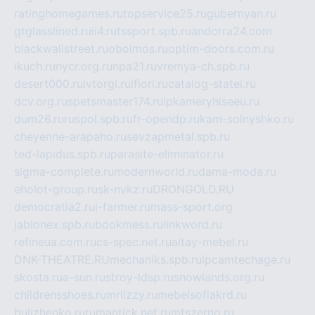
ratinghomegames.ru
topservice25.ru
gubernyan.ru
gtglasslined.ru
ii4.ru
tssport.spb.ru
andorra24.com
blackwallstreet.ru
oboimos.ru
optim-doors.com.ru
ikuch.ru
nycr.org.ru
npa21.ru
vremya-ch.spb.ru
desert000.ru
ivtorgi.ru
ifiori.ru
catalog-statei.ru
dcv.org.ru
spetsmaster174.ru
ipkameryhiseeu.ru
dum26.ru
ruspol.spb.ru
fr-opendp.ru
kam-solnyshko.ru
cheyenne-arapaho.ru
sevzapmetal.spb.ru
ted-lapidus.spb.ru
parasite-eliminator.ru
sigma-complete.ru
modernworld.ru
dama-moda.ru
eholot-group.ru
sk-nvkz.ru
DRONGOLD.RU
democratia2.ru
i-farmer.ru
mass-sport.org
jablonex.spb.ru
bookmess.ru
linkword.ru
refineua.com.ru
cs-spec.net.ru
altay-mebel.ru
DNK-THEATRE.RU
mechaniks.spb.ru
ipcamtechage.ru
skosta.ru
a-sun.ru
stroy-ldsp.ru
snowlands.org.ru
childrensshoes.ru
mrlizzy.ru
mebelsofiakrd.ru
bulizhenko.ru
rumantick.net.ru
mtszerno.ru