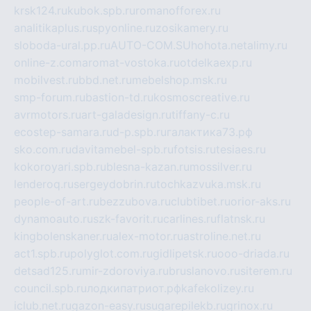
krsk124.ru
kubok.spb.ru
romanofforex.ru
analitikaplus.ru
spyonline.ru
zosikamery.ru
sloboda-ural.pp.ru
AUTO-COM.SU
hohota.net
alimy.ru
online-z.com
aromat-vostoka.ru
otdelkaexp.ru
mobilvest.ru
bbd.net.ru
mebelshop.msk.ru
smp-forum.ru
bastion-td.ru
kosmoscreative.ru
avrmotors.ru
art-galadesign.ru
tiffany-c.ru
ecostep-samara.ru
d-p.spb.ru
галактика73.рф
sko.com.ru
davitamebel-spb.ru
fotsis.ru
tesiaes.ru
kokoroyari.spb.ru
blesna-kazan.ru
mossilver.ru
lenderoq.ru
sergeydobrin.ru
tochkazvuka.msk.ru
people-of-art.ru
bezzubova.ru
clubtibet.ru
orior-aks.ru
dynamoauto.ru
szk-favorit.ru
carlines.ru
flatnsk.ru
kingbolenskaner.ru
alex-motor.ru
astroline.net.ru
act1.spb.ru
polyglot.com.ru
gidlipetsk.ru
ooo-driada.ru
detsad125.ru
mir-zdoroviya.ru
bruslanovo.ru
siterem.ru
council.spb.ru
лодкипатриот.рф
kafekolizey.ru
iclub.net.ru
gazon-easy.ru
sugarepilekb.ru
grinox.ru