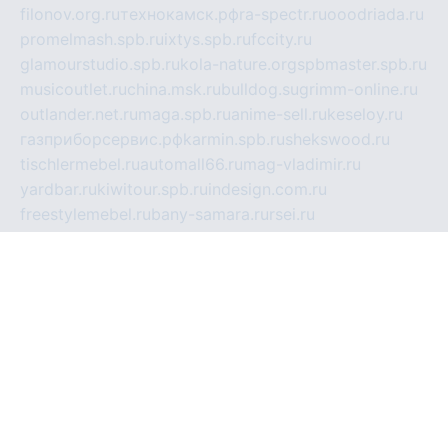
filonov.org.ru
технокамск.рф
ra-spectr.ru
ooodriada.ru
promelmash.spb.ru
ixtys.spb.ru
fccity.ru
glamourstudio.spb.ru
kola-nature.org
spbmaster.spb.ru
musicoutlet.ru
china.msk.ru
bulldog.su
grimm-online.ru
outlander.net.ru
maga.spb.ru
anime-sell.ru
keseloy.ru
газприборсервис.рф
karmin.spb.ru
shekswood.ru
tischlermebel.ru
automall66.ru
mag-vladimir.ru
yardbar.ru
kiwitour.spb.ru
indesign.com.ru
freestylemebel.ru
bany-samara.ru
rsei.ru
naidisvoyput.ru
mgsn-invest.ru
ipkamerasannce.ru
alicante-house.ru
ibelka74.ru
cozyhouse.info
vlkargalev-studio.ru
700mb.ru
figura-ufa.ru
alina-live.ru
belarusiannews.ru
womenknow.ru
dos-vniimk.ru
sega.net.ru
dv.net.ru
phenomenonsofhistory.com
telesputnik.net.ru
wall.pp.ru
pylesosroidmi.ru
gtc-clan.ru
cligs.ru
bibikazap.ru
popova.org.ru
netwhistler.spb.ru
bellvil.ru
bonzon.ru
iss-vladik.ru
defiparis.net.ru
las-gryzas.ru
amku.ru