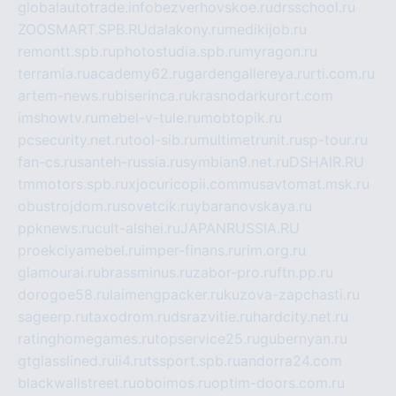
globalautotrade.info
bezverhovskoe.ru
drsschool.ru
ZOOSMART.SPB.RU
dalakony.ru
medikijob.ru
remontt.spb.ru
photostudia.spb.ru
myragon.ru
terramia.ru
academy62.ru
gardengallereya.ru
rti.com.ru
artem-news.ru
biserinca.ru
krasnodarkurort.com
imshowtv.ru
mebel-v-tule.ru
mobtopik.ru
pcsecurity.net.ru
tool-sib.ru
multimetrunit.ru
sp-tour.ru
fan-cs.ru
santeh-russia.ru
symbian9.net.ru
DSHAIR.RU
tmmotors.spb.ru
xjocuricopii.com
musavtomat.msk.ru
obustrojdom.ru
sovetcik.ru
ybaranovskaya.ru
ppknews.ru
cult-alshei.ru
JAPANRUSSIA.RU
proekciyamebel.ru
imper-finans.ru
rim.org.ru
glamourai.ru
brassminus.ru
zabor-pro.ru
ftn.pp.ru
dorogoe58.ru
laimengpacker.ru
kuzova-zapchasti.ru
sageerp.ru
taxodrom.ru
dsrazvitie.ru
hardcity.net.ru
ratinghomegames.ru
topservice25.ru
gubernyan.ru
gtglasslined.ru
ii4.ru
tssport.spb.ru
andorra24.com
blackwallstreet.ru
oboimos.ru
optim-doors.com.ru