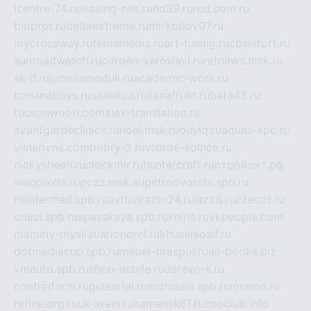
icentre-74.ru
leasing-nsk.ru
hd39.ru
rcd.com.ru
bioprot.ru
deltaextreme.ru
mirkotlov07.ru
mycrossway.ru
temamedia.ru
art-fusing.ru
cbslefort.ru
sunroadwatch.ru
citroen-yaroslavl.ru
ratnews.msk.ru
sk-if.ru
joomlamoduli.ru
academic-work.ru
bananaboys.ru
sanekua.ru
lianafrukt.ru
beta43.ru
tucsonwoori.com
alex-translation.ru
avantgardeclinics.ru
noel.msk.ru
buylq.ru
aquas-spb.ru
vilnerivne.com
bobry-2.ru
vtoroe-solnce.ru
nickysheen.ru
clockmir.ru
huntercraft.ru
стройокт.рф
webpixels.ru
pczz.msk.su
petrodvorets.spb.ru
nsintermed.spb.ru
avtovirazh-24.ru
jazzq.ru
czecot.ru
cruizi.spb.ru
spasskaya.spb.ru
kniris.ru
vkpeople.com
maminy-mysli.ru
arionorel.ru
khuseniosif.ru
dotmediacup.spb.ru
mebel-tiraspol.ru
all-books.biz
vmauto.spb.ru
shop-astyle.ru
derevo-s.ru
contrinform.ru
gutserial.ru
mdrussia.spb.ru
monod.ru
refine.org.ru
uk-krein.ru
kamensk61.ru
zooclub.info