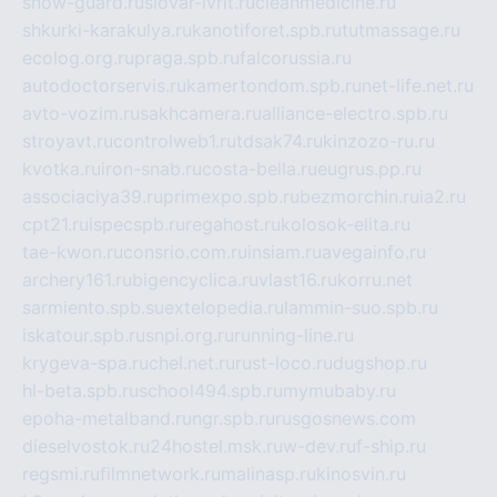
snow-guard.ru
slovar-ivrit.ru
cleanmedicine.ru
shkurki-karakulya.ru
kanotiforet.spb.ru
tutmassage.ru
ecolog.org.ru
praga.spb.ru
falcorussia.ru
autodoctorservis.ru
kamertondom.spb.ru
net-life.net.ru
avto-vozim.ru
sakhcamera.ru
alliance-electro.spb.ru
stroyavt.ru
controlweb1.ru
tdsak74.ru
kinzozo-ru.ru
kvotka.ru
iron-snab.ru
costa-bella.ru
eugrus.pp.ru
associaciya39.ru
primexpo.spb.ru
bezmorchin.ru
ia2.ru
cpt21.ru
ispecspb.ru
regahost.ru
kolosok-elita.ru
tae-kwon.ru
consrio.com.ru
insiam.ru
avegainfo.ru
archery161.ru
bigencyclica.ru
vlast16.ru
korru.net
sarmiento.spb.su
extelopedia.ru
lammin-suo.spb.ru
iskatour.spb.ru
snpi.org.ru
running-line.ru
krygeva-spa.ru
chel.net.ru
rust-loco.ru
dugshop.ru
hl-beta.spb.ru
school494.spb.ru
mymubaby.ru
epoha-metalband.ru
ngr.spb.ru
rusgosnews.com
dieselvostok.ru
24hostel.msk.ru
w-dev.ru
f-ship.ru
regsmi.ru
filmnetwork.ru
malinasp.ru
kinosvin.ru