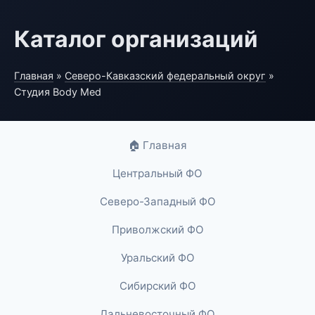
Каталог организаций
Главная
»
Северо-Кавказский федеральный округ
»
Студия Body Med
🏠 Главная
Центральный ФО
Северо-Западный ФО
Приволжский ФО
Уральский ФО
Сибирский ФО
Дальневосточный ФО