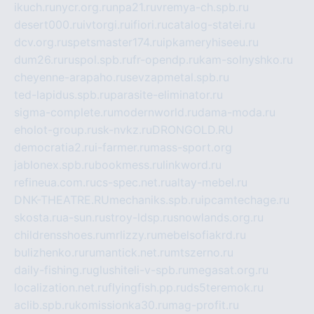
ikuch.ru
nycr.org.ru
npa21.ru
vremya-ch.spb.ru
desert000.ru
ivtorgi.ru
ifiori.ru
catalog-statei.ru
dcv.org.ru
spetsmaster174.ru
ipkameryhiseeu.ru
dum26.ru
ruspol.spb.ru
fr-opendp.ru
kam-solnyshko.ru
cheyenne-arapaho.ru
sevzapmetal.spb.ru
ted-lapidus.spb.ru
parasite-eliminator.ru
sigma-complete.ru
modernworld.ru
dama-moda.ru
eholot-group.ru
sk-nvkz.ru
DRONGOLD.RU
democratia2.ru
i-farmer.ru
mass-sport.org
jablonex.spb.ru
bookmess.ru
linkword.ru
refineua.com.ru
cs-spec.net.ru
altay-mebel.ru
DNK-THEATRE.RU
mechaniks.spb.ru
ipcamtechage.ru
skosta.ru
a-sun.ru
stroy-ldsp.ru
snowlands.org.ru
childrensshoes.ru
mrlizzy.ru
mebelsofiakrd.ru
bulizhenko.ru
rumantick.net.ru
mtszerno.ru
daily-fishing.ru
glushiteli-v-spb.ru
megasat.org.ru
localization.net.ru
flyingfish.pp.ru
ds5teremok.ru
aclib.spb.ru
komissionka30.ru
mag-profit.ru