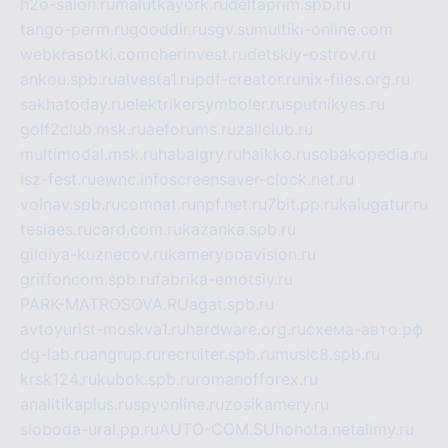
h2o-salon.ru
malutkayork.ru
deltaprim.spb.ru
tango-perm.ru
gooddir.ru
sgv.su
multiki-online.com
webkrasotki.com
cherinvest.ru
detskiy-ostrov.ru
ankou.spb.ru
alvesta1.ru
pdf-creator.ru
nix-files.org.ru
sakhatoday.ru
elektrikersymboler.ru
sputnikyes.ru
golf2club.msk.ru
aeforums.ru
zallclub.ru
multimodal.msk.ru
habaigry.ru
haikko.ru
sobakopedia.ru
isz-fest.ru
ewnc.info
screensaver-clock.net.ru
volnav.spb.ru
comnat.ru
npf.net.ru
7bit.pp.ru
kalugatur.ru
tesiaes.ru
card.com.ru
kazanka.spb.ru
gildiya-kuznecov.ru
kameryboavision.ru
griffoncom.spb.ru
fabrika-emotsiy.ru
PARK-MATROSOVA.RU
agat.spb.ru
avtoyurist-moskva1.ru
hardware.org.ru
схема-авто.рф
dg-lab.ru
angrup.ru
recruiter.spb.ru
music8.spb.ru
krsk124.ru
kubok.spb.ru
romanofforex.ru
analitikaplus.ru
spyonline.ru
zosikamery.ru
sloboda-ural.pp.ru
AUTO-COM.SU
hohota.net
alimy.ru