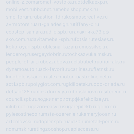
online-z.com
aromat-vostoka.ru
otdelkaexp.ru
mobilvest.ru
bbd.net.ru
mebelshop.msk.ru
smp-forum.ru
bastion-td.ru
kosmoscreative.ru
avrmotors.ru
art-galadesign.ru
tiffany-c.ru
ecostep-samara.ru
d-p.spb.ru
галактика73.рф
sko.com.ru
davitamebel-spb.ru
fotsis.ru
tesiaes.ru
kokoroyari.spb.ru
blesna-kazan.ru
mossilver.ru
lenderoq.ru
sergeydobrin.ru
tochkazvuka.msk.ru
people-of-art.ru
bezzubova.ru
clubtibet.ru
orior-aks.ru
dynamoauto.ru
szk-favorit.ru
carlines.ru
flatnsk.ru
kingbolenskaner.ru
alex-motor.ru
astroline.net.ru
act1.spb.ru
polyglot.com.ru
gidlipetsk.ru
ooo-driada.ru
detsad125.ru
mir-zdoroviya.ru
bruslanovo.ru
siterem.ru
council.spb.ru
лодкипатриот.рф
kafekolizey.ru
iclub.net.ru
gazon-easy.ru
sugarepilekb.ru
grinox.ru
pylesostineco.ru
msts-ozarenie.ru
kameryjooan.ru
artemovskij.ru
dopler.spb.ru
aid70.ru
metall-perm.ru
ndm.msk.ru
ratingzooshop.ru
apiaccess.ru