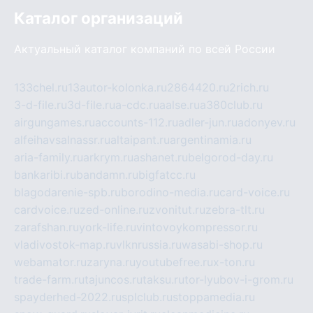
Каталог организаций
Актуальный каталог компаний по всей России
133chel.ru
13autor-kolonka.ru
2864420.ru
2rich.ru
3-d-file.ru
3d-file.ru
a-cdc.ru
aalse.ru
a380club.ru
airgungames.ru
accounts-112.ru
adler-jun.ru
adonyev.ru
alfeihavsalnassr.ru
altaipant.ru
argentinamia.ru
aria-family.ru
arkrym.ru
ashanet.ru
belgorod-day.ru
bankaribi.ru
bandamn.ru
bigfatcc.ru
blagodarenie-spb.ru
borodino-media.ru
card-voice.ru
cardvoice.ru
zed-online.ru
zvonitut.ru
zebra-tlt.ru
zarafshan.ru
york-life.ru
vintovoykompressor.ru
vladivostok-map.ru
vlknrussia.ru
wasabi-shop.ru
webamator.ru
zaryna.ru
youtubefree.ru
x-ton.ru
trade-farm.ru
tajuncos.ru
taksu.ru
tor-lyubov-i-grom.ru
spayderhed-2022.ru
splclub.ru
stoppamedia.ru