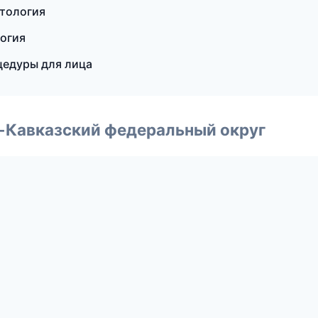
етология
огия
оцедуры для лица
о-Кавказский федеральный округ