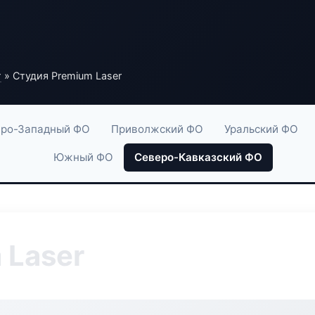
г
» Студия Premium Laser
ро-Западный ФО
Приволжский ФО
Уральский ФО
Южный ФО
Северо-Кавказский ФО
 Laser