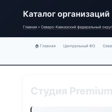
Каталог организаций
Главная
»
Северо-Кавказский федеральный окру
🏠 Главная
Центральный ФО
Севе
Студия Premium