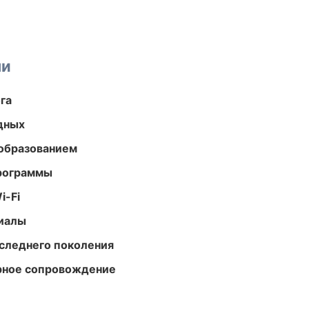
ми
га
одных
образованием
программы
i-Fi
риалы
следнего поколения
урное сопровождение