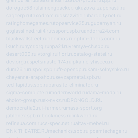
glamourai.ru
brassminus.ru
zabor-pro.ru
ftn.pp.ru
dorogoe58.ru
laimengpacker.ru
kuzova-zapchasti.ru
sageerp.ru
taxodrom.ru
dsrazvitie.ru
hardcity.net.ru
ratinghomegames.ru
topservice25.ru
gubernyan.ru
gtglasslined.ru
ii4.ru
tssport.spb.ru
andorra24.com
blackwallstreet.ru
oboimos.ru
optim-doors.com.ru
ikuch.ru
nycr.org.ru
npa21.ru
vremya-ch.spb.ru
desert000.ru
ivtorgi.ru
ifiori.ru
catalog-statei.ru
dcv.org.ru
spetsmaster174.ru
ipkameryhiseeu.ru
dum26.ru
ruspol.spb.ru
fr-opendp.ru
kam-solnyshko.ru
cheyenne-arapaho.ru
sevzapmetal.spb.ru
ted-lapidus.spb.ru
parasite-eliminator.ru
sigma-complete.ru
modernworld.ru
dama-moda.ru
eholot-group.ru
sk-nvkz.ru
DRONGOLD.RU
democratia2.ru
i-farmer.ru
mass-sport.org
jablonex.spb.ru
bookmess.ru
linkword.ru
refineua.com.ru
cs-spec.net.ru
altay-mebel.ru
DNK-THEATRE.RU
mechaniks.spb.ru
ipcamtechage.ru