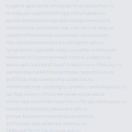
krygeva-spa.ru
chel.net.ru
rust-loco.ru
dugshop.ru
hl-beta.spb.ru
school494.spb.ru
mymubaby.ru
epoha-metalband.ru
ngr.spb.ru
rusgosnews.com
dieselvostok.ru
24hostel.msk.ru
w-dev.ru
f-ship.ru
regsmi.ru
filmnetwork.ru
malinasp.ru
kinosvin.ru
h2o-salon.ru
malutkayork.ru
deltaprim.spb.ru
tango-perm.ru
gooddir.ru
sgv.su
multiki-online.com
webkrasotki.com
cherinvest.ru
detskiy-ostrov.ru
ankou.spb.ru
alvesta1.ru
pdf-creator.ru
nix-files.org.ru
sakhatoday.ru
elektrikersymboler.ru
sputnikyes.ru
golf2club.msk.ru
aeforums.ru
zallclub.ru
multimodal.msk.ru
habaigry.ru
haikko.ru
sobakopedia.ru
isz-fest.ru
ewnc.info
screensaver-clock.net.ru
volnav.spb.ru
comnat.ru
npf.net.ru
7bit.pp.ru
kalugatur.ru
tesiaes.ru
card.com.ru
kazanka.spb.ru
gildiya-kuznecov.ru
kameryboavision.ru
griffoncom.spb.ru
fabrika-emotsiy.ru
PARK-MATROSOVA.RU
agat.spb.ru