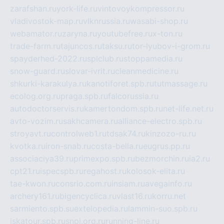
zarafshan.ru
york-life.ru
vintovoykompressor.ru
vladivostok-map.ru
vlknrussia.ru
wasabi-shop.ru
webamator.ru
zaryna.ru
youtubefree.ru
x-ton.ru
trade-farm.ru
tajuncos.ru
taksu.ru
tor-lyubov-i-grom.ru
spayderhed-2022.ru
splclub.ru
stoppamedia.ru
snow-guard.ru
slovar-ivrit.ru
cleanmedicine.ru
shkurki-karakulya.ru
kanotiforet.spb.ru
tutmassage.ru
ecolog.org.ru
praga.spb.ru
falcorussia.ru
autodoctorservis.ru
kamertondom.spb.ru
net-life.net.ru
avto-vozim.ru
sakhcamera.ru
alliance-electro.spb.ru
stroyavt.ru
controlweb1.ru
tdsak74.ru
kinzozo-ru.ru
kvotka.ru
iron-snab.ru
costa-bella.ru
eugrus.pp.ru
associaciya39.ru
primexpo.spb.ru
bezmorchin.ru
ia2.ru
cpt21.ru
ispecspb.ru
regahost.ru
kolosok-elita.ru
tae-kwon.ru
consrio.com.ru
insiam.ru
avegainfo.ru
archery161.ru
bigencyclica.ru
vlast16.ru
korru.net
sarmiento.spb.su
extelopedia.ru
lammin-suo.spb.ru
iskatour.spb.ru
snpi.org.ru
running-line.ru