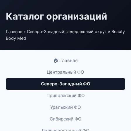
Каталог организаций
Главная
»
Северо-Западный федеральный округ
» Beauty
Body Med
🏠 Главная
Центральный ФО
Северо-Западный ФО
Приволжский ФО
Уральский ФО
Сибирский ФО
Дальневосточный ФО