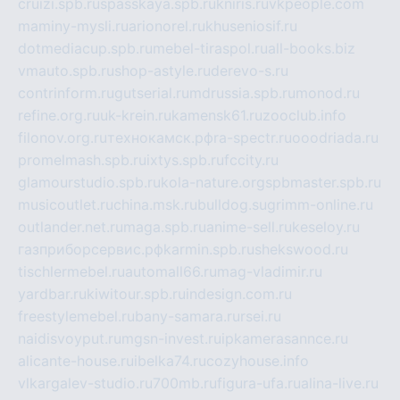
cruizi.spb.ru
spasskaya.spb.ru
kniris.ru
vkpeople.com
maminy-mysli.ru
arionorel.ru
khuseniosif.ru
dotmediacup.spb.ru
mebel-tiraspol.ru
all-books.biz
vmauto.spb.ru
shop-astyle.ru
derevo-s.ru
contrinform.ru
gutserial.ru
mdrussia.spb.ru
monod.ru
refine.org.ru
uk-krein.ru
kamensk61.ru
zooclub.info
filonov.org.ru
технокамск.рф
ra-spectr.ru
ooodriada.ru
promelmash.spb.ru
ixtys.spb.ru
fccity.ru
glamourstudio.spb.ru
kola-nature.org
spbmaster.spb.ru
musicoutlet.ru
china.msk.ru
bulldog.su
grimm-online.ru
outlander.net.ru
maga.spb.ru
anime-sell.ru
keseloy.ru
газприборсервис.рф
karmin.spb.ru
shekswood.ru
tischlermebel.ru
automall66.ru
mag-vladimir.ru
yardbar.ru
kiwitour.spb.ru
indesign.com.ru
freestylemebel.ru
bany-samara.ru
rsei.ru
naidisvoyput.ru
mgsn-invest.ru
ipkamerasannce.ru
alicante-house.ru
ibelka74.ru
cozyhouse.info
vlkargalev-studio.ru
700mb.ru
figura-ufa.ru
alina-live.ru