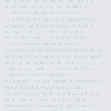
skosta.ru
a-sun.ru
stroy-ldsp.ru
snowlands.org.ru
childrensshoes.ru
mrlizzy.ru
mebelsofiakrd.ru
bulizhenko.ru
rumantick.net.ru
mtszerno.ru
daily-fishing.ru
glushiteli-v-spb.ru
megasat.org.ru
localization.net.ru
flyingfish.pp.ru
ds5teremok.ru
aclib.spb.ru
komissionka30.ru
mag-profit.ru
icentre-74.ru
leasing-nsk.ru
hd39.ru
rcd.com.ru
bioprot.ru
deltaextreme.ru
mirkotlov07.ru
mycrossway.ru
temamedia.ru
art-fusing.ru
cbslefort.ru
sunroadwatch.ru
citroen-yaroslavl.ru
ratnews.msk.ru
sk-if.ru
joomlamoduli.ru
academic-work.ru
bananaboys.ru
sanekua.ru
lianafrukt.ru
beta43.ru
tucsonwoori.com
alex-translation.ru
avantgardeclinics.ru
noel.msk.ru
buylq.ru
aquas-spb.ru
vilnerivne.com
bobry-2.ru
vtoroe-solnce.ru
nickysheen.ru
clockmir.ru
huntercraft.ru
стройокт.рф
webpixels.ru
pczz.msk.su
petrodvorets.spb.ru
nsintermed.spb.ru
avtovirazh-24.ru
jazzq.ru
czecot.ru