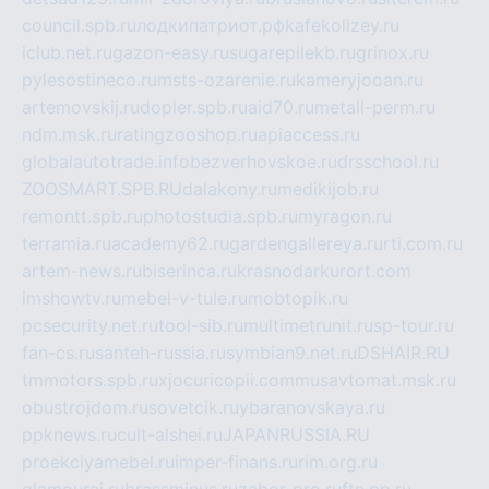
council.spb.ru
лодкипатриот.рф
kafekolizey.ru
iclub.net.ru
gazon-easy.ru
sugarepilekb.ru
grinox.ru
pylesostineco.ru
msts-ozarenie.ru
kameryjooan.ru
artemovskij.ru
dopler.spb.ru
aid70.ru
metall-perm.ru
ndm.msk.ru
ratingzooshop.ru
apiaccess.ru
globalautotrade.info
bezverhovskoe.ru
drsschool.ru
ZOOSMART.SPB.RU
dalakony.ru
medikijob.ru
remontt.spb.ru
photostudia.spb.ru
myragon.ru
terramia.ru
academy62.ru
gardengallereya.ru
rti.com.ru
artem-news.ru
biserinca.ru
krasnodarkurort.com
imshowtv.ru
mebel-v-tule.ru
mobtopik.ru
pcsecurity.net.ru
tool-sib.ru
multimetrunit.ru
sp-tour.ru
fan-cs.ru
santeh-russia.ru
symbian9.net.ru
DSHAIR.RU
tmmotors.spb.ru
xjocuricopii.com
musavtomat.msk.ru
obustrojdom.ru
sovetcik.ru
ybaranovskaya.ru
ppknews.ru
cult-alshei.ru
JAPANRUSSIA.RU
proekciyamebel.ru
imper-finans.ru
rim.org.ru