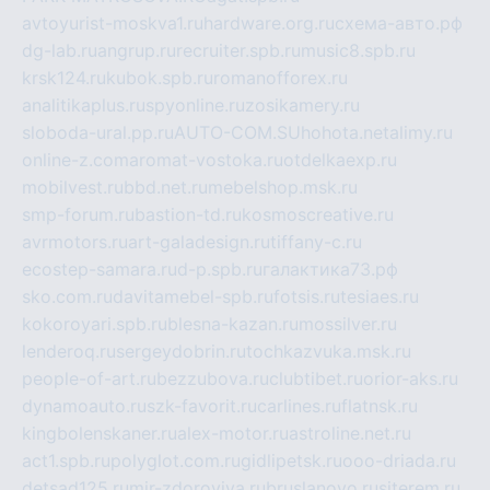
avtoyurist-moskva1.ru
hardware.org.ru
схема-авто.рф
dg-lab.ru
angrup.ru
recruiter.spb.ru
music8.spb.ru
krsk124.ru
kubok.spb.ru
romanofforex.ru
analitikaplus.ru
spyonline.ru
zosikamery.ru
sloboda-ural.pp.ru
AUTO-COM.SU
hohota.net
alimy.ru
online-z.com
aromat-vostoka.ru
otdelkaexp.ru
mobilvest.ru
bbd.net.ru
mebelshop.msk.ru
smp-forum.ru
bastion-td.ru
kosmoscreative.ru
avrmotors.ru
art-galadesign.ru
tiffany-c.ru
ecostep-samara.ru
d-p.spb.ru
галактика73.рф
sko.com.ru
davitamebel-spb.ru
fotsis.ru
tesiaes.ru
kokoroyari.spb.ru
blesna-kazan.ru
mossilver.ru
lenderoq.ru
sergeydobrin.ru
tochkazvuka.msk.ru
people-of-art.ru
bezzubova.ru
clubtibet.ru
orior-aks.ru
dynamoauto.ru
szk-favorit.ru
carlines.ru
flatnsk.ru
kingbolenskaner.ru
alex-motor.ru
astroline.net.ru
act1.spb.ru
polyglot.com.ru
gidlipetsk.ru
ooo-driada.ru
detsad125.ru
mir-zdoroviya.ru
bruslanovo.ru
siterem.ru