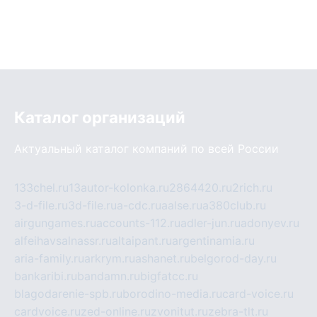
Каталог организаций
Актуальный каталог компаний по всей России
133chel.ru
13autor-kolonka.ru
2864420.ru
2rich.ru
3-d-file.ru
3d-file.ru
a-cdc.ru
aalse.ru
a380club.ru
airgungames.ru
accounts-112.ru
adler-jun.ru
adonyev.ru
alfeihavsalnassr.ru
altaipant.ru
argentinamia.ru
aria-family.ru
arkrym.ru
ashanet.ru
belgorod-day.ru
bankaribi.ru
bandamn.ru
bigfatcc.ru
blagodarenie-spb.ru
borodino-media.ru
card-voice.ru
cardvoice.ru
zed-online.ru
zvonitut.ru
zebra-tlt.ru