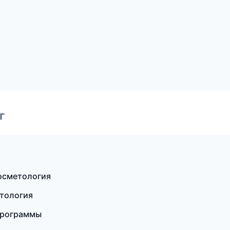
г
косметология
етология
программы