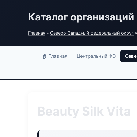
Каталог организаций
Главная
»
Северо-Западный федеральный округ
»
🏠 Главная
Центральный ФО
Севе
Beauty Silk Vita