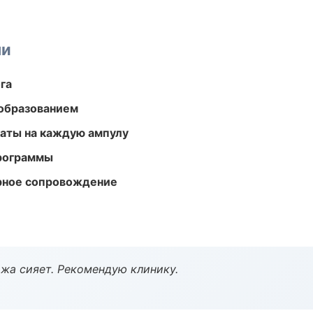
ми
га
образованием
аты на каждую ампулу
программы
урное сопровождение
жа сияет. Рекомендую клинику.