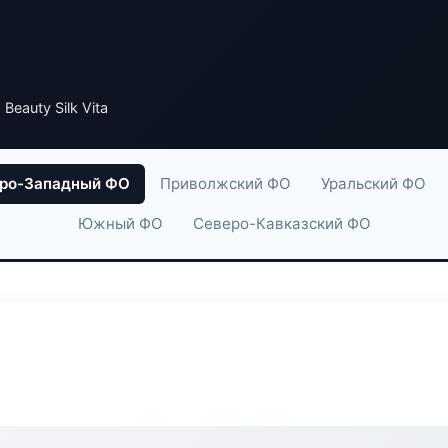
 Beauty Silk Vita
ро-Западный ФО
Приволжский ФО
Уральский ФО
Южный ФО
Северо-Кавказский ФО